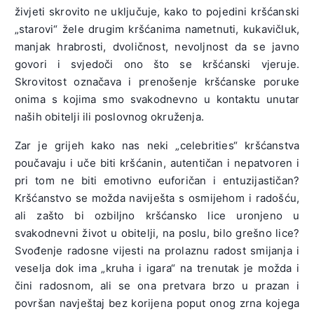
živjeti skrovito ne uključuje, kako to pojedini kršćanski
„starovi“ žele drugim kršćanima nametnuti, kukavičluk,
manjak hrabrosti, dvoličnost, nevoljnost da se javno
govori i svjedoči ono što se kršćanski vjeruje.
Skrovitost označava i prenošenje kršćanske poruke
onima s kojima smo svakodnevno u kontaktu unutar
naših obitelji ili poslovnog okruženja.
Zar je grijeh kako nas neki „celebrities“ kršćanstva
poučavaju i uče biti kršćanin, autentičan i nepatvoren i
pri tom ne biti emotivno euforičan i entuzijastičan?
Kršćanstvo se možda naviješta s osmijehom i radošću,
ali zašto bi ozbiljno kršćansko lice uronjeno u
svakodnevni život u obitelji, na poslu, bilo grešno lice?
Svođenje radosne vijesti na prolaznu radost smijanja i
veselja dok ima „kruha i igara“ na trenutak je možda i
čini radosnom, ali se ona pretvara brzo u prazan i
površan navještaj bez korijena poput onog zrna kojega