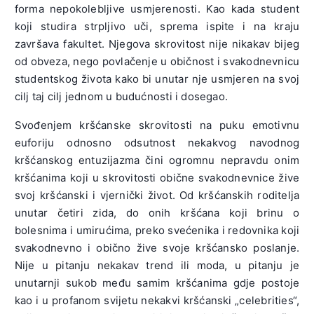
forma nepokolebljive usmjerenosti. Kao kada student
koji studira strpljivo uči, sprema ispite i na kraju
završava fakultet. Njegova skrovitost nije nikakav bijeg
od obveza, nego povlačenje u običnost i svakodnevnicu
studentskog života kako bi unutar nje usmjeren na svoj
cilj taj cilj jednom u budućnosti i dosegao.
Svođenjem kršćanske skrovitosti na puku emotivnu
euforiju odnosno odsutnost nekakvog navodnog
kršćanskog entuzijazma čini ogromnu nepravdu onim
kršćanima koji u skrovitosti obične svakodnevnice žive
svoj kršćanski i vjernički život. Od kršćanskih roditelja
unutar četiri zida, do onih kršćana koji brinu o
bolesnima i umirućima, preko svećenika i redovnika koji
svakodnevno i obično žive svoje kršćansko poslanje.
Nije u pitanju nekakav trend ili moda, u pitanju je
unutarnji sukob među samim kršćanima gdje postoje
kao i u profanom svijetu nekakvi kršćanski „celebrities“,