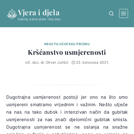
Skip
Vjera i djela
to
content
PORTAL KATOLIČKIH TEOLOGA
KROZ FILOZOFSKU PRIZMU
Kršćanstvo usmjerenosti
vlč. doc. dr. Oliver Jurišić
23. kolovoza 2021.
Dugotrajna usmjerenost postoji jer ono na što smo
usmjereni smatramo vrijednim i važnim. Nešto utječe
na nas na tako dubok i intenzivan način da gubitak
usmjerenosti za nas znači djelomični gubitak smisla.
Dugotrajna usmjerenost se ne oslanja na snažne