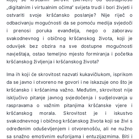
„digitalnim i virtualnim očima“ svijeta trudi i bori živjeti i
ostvariti svoje kršćansko poslanje? Nije riječ o
odbacivanju mogućnosti da se pomoću medija svjedoči
i prenosi poruka evanđelja, nego o zaboravu
svakodnevnog i običnog kršćanskog života, koji je
oduvijek bez obzira na sve dostupne mogućnosti
navještaja, ostao temeljno mjesto formiranja i početka
kršćanskog življenja i kršćanskog života?
Ima ih koji će skrovitost nazvati kukavičlukom, isprikom
da se javno i otvoreno ne govori i ne iskazuje ono što je
kršćansko i kršćanima važno. Međutim, skrovitost nije
isključivo pitanje javnog svjedočenja i sudjelovanja u
raspravama o važnim pitanjima kršćanske vjere i
kršćanskog morala. Skrovitost je i iskustvo
svakodnevnog i običnog kršćanskog života koji se živi s
određenim oduševljenjem i otvorenošću, ali ne nužno
sa snažno emotivnim euforijama i entuzijazmima. Biti i