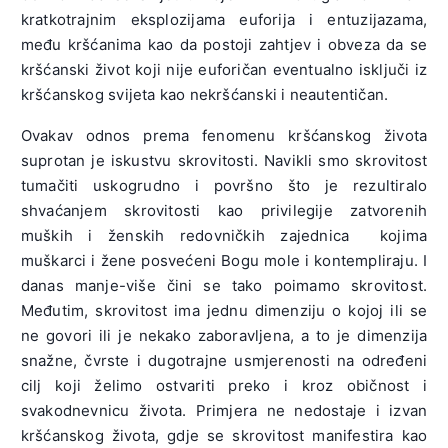
kratkotrajnim eksplozijama euforija i entuzijazama,
među kršćanima kao da postoji zahtjev i obveza da se
kršćanski život koji nije euforičan eventualno isključi iz
kršćanskog svijeta kao nekršćanski i neautentičan.
Ovakav odnos prema fenomenu kršćanskog života
suprotan je iskustvu skrovitosti. Navikli smo skrovitost
tumačiti uskogrudno i površno što je rezultiralo
shvaćanjem skrovitosti kao privilegije zatvorenih
muških i ženskih redovničkih zajednica kojima
muškarci i žene posvećeni Bogu mole i kontempliraju. I
danas manje-više čini se tako poimamo skrovitost.
Međutim, skrovitost ima jednu dimenziju o kojoj ili se
ne govori ili je nekako zaboravljena, a to je dimenzija
snažne, čvrste i dugotrajne usmjerenosti na određeni
cilj koji želimo ostvariti preko i kroz običnost i
svakodnevnicu života. Primjera ne nedostaje i izvan
kršćanskog života, gdje se skrovitost manifestira kao