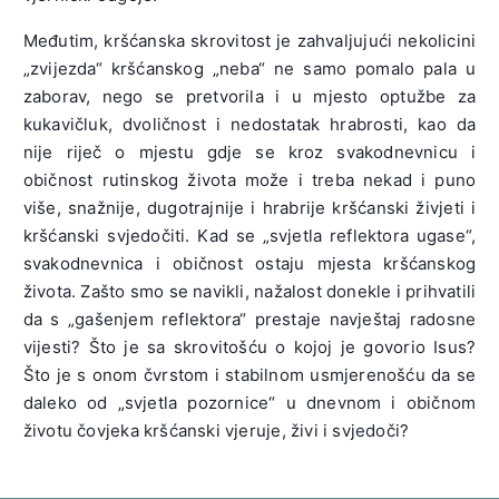
Međutim, kršćanska skrovitost je zahvaljujući nekolicini
„zvijezda“ kršćanskog „neba“ ne samo pomalo pala u
zaborav, nego se pretvorila i u mjesto optužbe za
kukavičluk, dvoličnost i nedostatak hrabrosti, kao da
nije riječ o mjestu gdje se kroz svakodnevnicu i
običnost rutinskog života može i treba nekad i puno
više, snažnije, dugotrajnije i hrabrije kršćanski živjeti i
kršćanski svjedočiti. Kad se „svjetla reflektora ugase“,
svakodnevnica i običnost ostaju mjesta kršćanskog
života. Zašto smo se navikli, nažalost donekle i prihvatili
da s „gašenjem reflektora“ prestaje navještaj radosne
vijesti? Što je sa skrovitošću o kojoj je govorio Isus?
Što je s onom čvrstom i stabilnom usmjerenošću da se
daleko od „svjetla pozornice“ u dnevnom i običnom
životu čovjeka kršćanski vjeruje, živi i svjedoči?