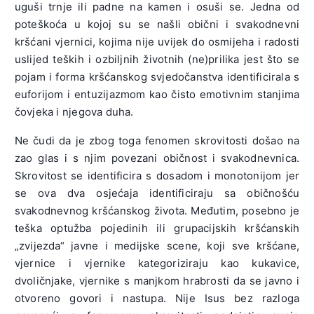
uguši trnje ili padne na kamen i osuši se. Jedna od
poteškoća u kojoj su se našli obični i svakodnevni
kršćani vjernici, kojima nije uvijek do osmijeha i radosti
uslijed teških i ozbiljnih životnih (ne)prilika jest što se
pojam i forma kršćanskog svjedočanstva identificirala s
euforijom i entuzijazmom kao čisto emotivnim stanjima
čovjeka i njegova duha.
Ne čudi da je zbog toga fenomen skrovitosti došao na
zao glas i s njim povezani običnost i svakodnevnica.
Skrovitost se identificira s dosadom i monotonijom jer
se ova dva osjećaja identificiraju sa običnošću
svakodnevnog kršćanskog života. Međutim, posebno je
teška optužba pojedinih ili grupacijskih kršćanskih
„zvijezda“ javne i medijske scene, koji sve kršćane,
vjernice i vjernike kategoriziraju kao kukavice,
dvoličnjake, vjernike s manjkom hrabrosti da se javno i
otvoreno govori i nastupa. Nije Isus bez razloga