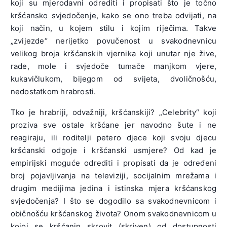
koji su mjerodavni odrediti i propisati što je točno
kršćansko svjedočenje, kako se ono treba odvijati, na
koji način, u kojem stilu i kojim riječima. Takve
„zvijezde“ nerijetko povučenost u svakodnevnicu
velikog broja kršćanskih vjernika koji unutar nje žive,
rade, mole i svjedoče tumače manjkom vjere,
kukavičlukom, bijegom od svijeta, dvoličnošću,
nedostatkom hrabrosti.
Tko je hrabriji, odvažniji, kršćanskiji? „Celebrity“ koji
proziva sve ostale kršćane jer navodno šute i ne
reagiraju, ili roditelji petero djece koji svoju djecu
kršćanski odgoje i kršćanski usmjere? Od kad je
empirijski moguće odrediti i propisati da je određeni
broj pojavljivanja na televiziji, socijalnim mrežama i
drugim medijima jedina i istinska mjera kršćanskog
svjedočenja? I što se dogodilo sa svakodnevnicom i
običnošću kršćanskog života? Onom svakodnevnicom u
kojoj se kršćanin skrovit (skriven) od dostupnosti