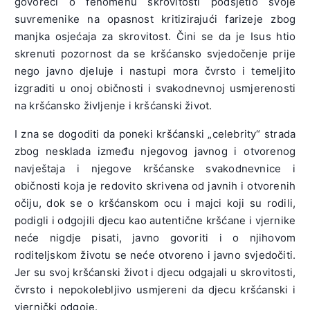
govoreći o fenomenu skrovitosti podsjetio svoje
suvremenike na opasnost kritizirajući farizeje zbog
manjka osjećaja za skrovitost. Čini se da je Isus htio
skrenuti pozornost da se kršćansko svjedočenje prije
nego javno djeluje i nastupi mora čvrsto i temeljito
izgraditi u onoj običnosti i svakodnevnoj usmjerenosti
na kršćansko življenje i kršćanski život.
I zna se dogoditi da poneki kršćanski „celebrity“ strada
zbog nesklada između njegovog javnog i otvorenog
navještaja i njegove kršćanske svakodnevnice i
običnosti koja je redovito skrivena od javnih i otvorenih
očiju, dok se o kršćanskom ocu i majci koji su rodili,
podigli i odgojili djecu kao autentične kršćane i vjernike
neće nigdje pisati, javno govoriti i o njihovom
roditeljskom životu se neće otvoreno i javno svjedočiti.
Jer su svoj kršćanski život i djecu odgajali u skrovitosti,
čvrsto i nepokolebljivo usmjereni da djecu kršćanski i
vjernički odgoje.