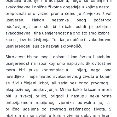
osjećaje euforije i entuzijazma, nego se oslanja na
svakodnevne i obične životne događaje u kojima nastoji
prepoznati ono važno prema čemu je čovjekov život
usmjeren. Nakon nestanka onog početnog
oduševljenja, ono što bi trebalo ostati je ozbiljna,
svakodnevna i tiha usmjerenost na ono što smo izabrali
kao cilj i svrhu življenja. To stanje obične i svakodnevne
usmjerenosti Isus će nazvati skrovitošću.
Skrovitost bismo mogli opisati i kao čvrstu i stabilnu
usmjerenost na izbor koji smo napravili. Skrovitost ne
mora biti puka kontemplacija i bijeg, nego ono
nevidljivo i neprimjetno svakodnevnog života u kojem
se živi učinjeni izbor, ali sada bez onog prvotnog i
eksplozivnog oduševljenja. Misao kako kršćanin mora
biti u svakoj prilici, prigodi i nastupu neka vrsta
entuzijazmom nabijenog vjernika pohvalna je, ali
prilično udaljena od stvarnog kršćanskog života. S
obzirom da se svijet u kojem živimo uglavnom hrani