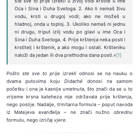
ste sve to prije izrekli u živoj vodi krstite u ime
Oca i Sina i Duha Svetoga. 2. Ako li nemaš živu
vodu, krsti u drugoj vodi; ako ne možeš u
hladnoj, onda u toploj. 3. Ukoliko nemaš ni jednu
ni drugu, triput izlij vodu po glavi u ime Oca i
Sina i Duha Svetoga. 4. Prije krštenja neka posti i
krstitelj i krštenik, a ako mogu i ostali. Kršteniku
naloži da jedan ili dva prethodna dana posti.«
[1]
P
ošto ste sve to prije izrekli
odnosi se na nauku o
dvama putovima koju
Didaché
donosi na samom
početku i ona je kasnije umetnuta, što znači da se u to
vrijeme krsna kateheza nije održavala prije krštenja,
nego poslije. Nadalje, trinitarna formula – poput navoda
iz Matejeva evanđelja – ne znači nužno
obrednu
formulu, nego
izričaj vjere
.