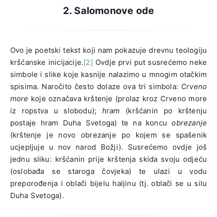
2. Salomonove ode
Ovo je poetski tekst koji nam pokazuje drevnu teologiju
kršćanske inicijacije.
[2]
Ovdje prvi put susrećemo neke
simbole i slike koje kasnije nalazimo u mnogim otačkim
spisima. Naročito često dolaze ova tri simbola:
Crveno
more
koje označava krštenje (prolaz kroz Crveno more
iz ropstva u slobodu);
hram
(kršćanin po krštenju
postaje hram Duha Svetoga) te na koncu
obrezanje
(krštenje je novo obrezanje po kojem se spašenik
ucjepljuje u nov narod Božji). Susrećemo ovdje još
jednu sliku: kršćanin prije krštenja skida svoju odjeću
(oslobađa se staroga čovjeka) te ulazi u vodu
preporođenja i oblači bijelu haljinu (tj. oblači se u silu
Duha Svetoga).