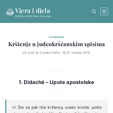
Skip
Vjera i djela
to
content
PORTAL KATOLIČKIH TEOLOGA
LITURGIKA
Krštenje u judeokršćanskim spisima
vlč. prof. dr. Zvonko Pažin
27. svibnja 2019.
1. Didaché – Upute apostolske
»1. Što se pak tiče krštenja, ovako krstite: pošto