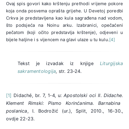
Ovaj spis govori kako krštenju prethodi vrijeme pokore
koja onda posvema oprašta grijehe. U Devetoj poredbi
Crkva je predstavljena kao kula sagrađena nad vodom,
što podsjeća na Noinu arku. Izabranici, opečaćeni
pečatom (koji očito predstavlja krštenje), odjeveni u
bijele haljine i s vijencem na glavi ulaze u tu kulu.
[4]
Tekst je izvadak iz knjige
Liturgijska
sakramentologija
,
str. 23-24.
[1]
Didaché, br. 7, 1-4, u:
Apostolski oci II
.
Didache.
Klement Rimski: Pismo Korinćanima. Barnabina
poslanica
, I. Bodrožić (ur.), Split, 2010., 16-30.,
ovdje 22-23.