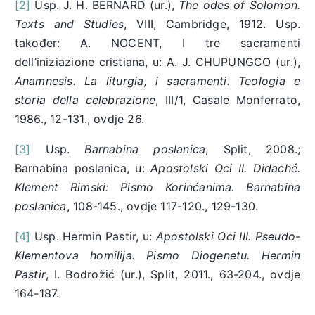
[2]
Usp. J. H. BERNARD (ur.),
The odes of Solomon.
Texts and Studies
, VIII, Cambridge, 1912. Usp.
također: A. NOCENT, I tre sacramenti
dell’iniziazione cristiana, u: A. J. CHUPUNGCO (ur.),
Anamnesis
.
La liturgia, i sacramenti. Teologia e
storia della celebrazione
, III/1, Casale Monferrato,
1986., 12-131., ovdje 26.
[3]
Usp.
Barnabina poslanica
, Split, 2008.;
Barnabina poslanica, u:
Apostolski Oci II.
Didaché
.
Klement Rimski: Pismo Korinćanima. Barnabina
poslanica
, 108-145., ovdje 117-120., 129-130.
[4]
Usp. Hermin Pastir, u:
Apostolski Oci III.
Pseudo-
Klementova homilija. Pismo Diogenetu. Hermin
Pastir
, I. Bodrožić (ur.), Split, 2011., 63-204., ovdje
164-187.