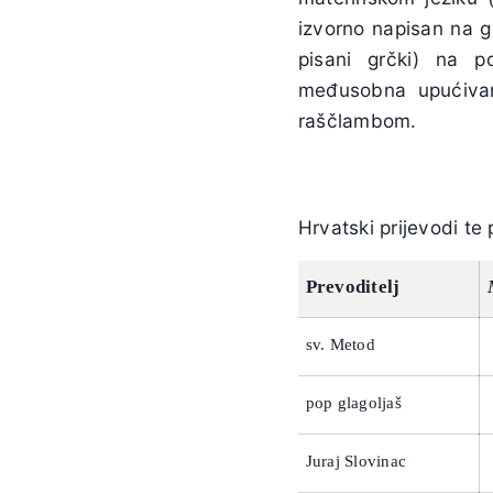
izvorno napisan na 
pisani grčki) na p
međusobna upućivan
raščlambom.
Hrvatski prijevodi te
Prevoditelj
sv. Metod
pop glagoljaš
Juraj Slovinac