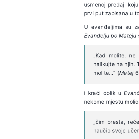
usmenoj predaji koju
prvi put zapisana u t
U evanđeljima su za
Evanđelju po Mateju
„Kad molite, ne 
nalikujte na njih.
molite…“ (
Matej
6,
i kraći oblik u
Evanđ
nekome mjestu molio
„čim presta, reč
naučio svoje učen