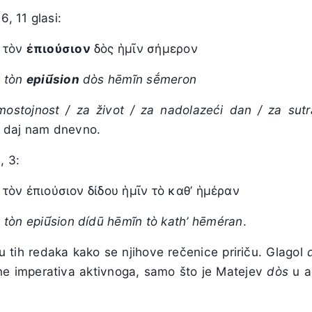
6, 11 glasi:
 τὸν
ἐπιούσιον
δὸς ἡμῖν σήμερον
n tòn
epi
ū́
sion
dòs hēmĩn sḗmeron
ostojnost / za život / za nadolazeći dan / za sutr
daj nam dnevno.
, 3:
τὸν ἐπιούσιον δίδου ἡμῖν τὸ καθ’ ἡμέραν
 tòn epi
ū́
sion díd
ū
hēmĩn tò kath’ hēméran
.
u tih redaka kako se njihove rečenice pririču. Glagol
ine imperativa aktivnoga, samo što je Matejev
dòs
u a