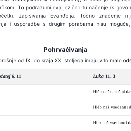
grčkom. To podrazumijeva jezično tumačenje (s govo
očetku zapisivanja Evanđelja. Točno značenje nije
ja i usporedbe s drugim porabama nisu moguće,
Pohrvaćivanja
 prošnje od IX. do kraja XX. stoljeća imaju vrlo malo od
Matej
6, 11
Luka
11, 3
Hlěb
naš nasoštni d
Hlěb naš vsedanni 
Hlib naš vsedanni 