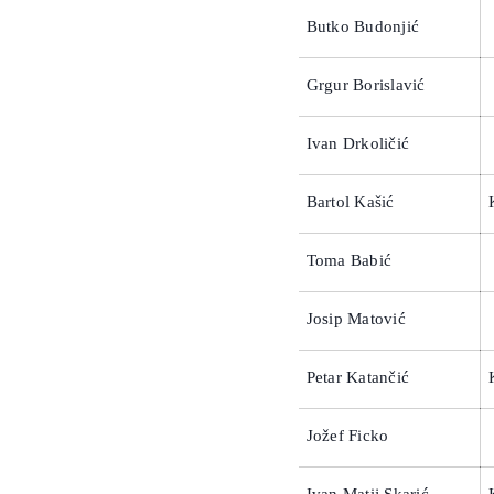
Butko Budonjić
Grgur Borislavić
Ivan Drkoličić
Bartol Kašić
Toma Babić
Josip Matović
Petar Katančić
Jožef Ficko
Ivan Matij Skarić