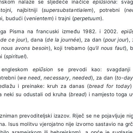
inskom nalaze se sljedeće inačice
epi
ū́
siona
: svag
ojni, najbitniji (
supersubstantialem
), potrebni (
ne
i, budući (
venientem
) i trajni (
perpetuum
).
oga Pisma na francuski između 1982. i 2002.
epi
ū́
(
de ce jour
), dana (
de la journée
), za dan (
pour jour
),
 nous avons besoin
), koji trebamo (
qu’il nous faut
), b
i (
spirituel
).
 engleskom
epi
ū́
sion
se prevodi kao: svagdanji
otrebni (
we need
,
necessary
,
needed
), za dan (
to-da
redlažu i preinake: kruh za danas (
bread for today
)
 a neki su odustali od kruha (
bread
) i namjesto toga u
zniman prevoditeljski izazov. Riječ se ne pojavljuje n
ma. Isus molitvu vjerojatno nije izvorno sastavio na g
bilo aramejskom ili hebrejskom), a opće je suglasj