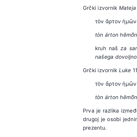
Grčki izvornik
Mateja
τὸν ἄρτον ἡμῶν
tòn árton hēmō̃
kruh naš
za sam
našega dovoljno
Grčki izvornik
Luke
11
τὸν ἄρτον ἡμῶν 
tòn árton hēmō̃n
Prva je razlika izmeđ
drugoj je osobi jedn
prezentu.