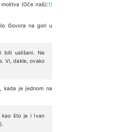
a molitva (Oče naš)
[1]
dio Govora na gori u
 biti uslišani. Ne
e. Vi, dakle, ovako
m, kada je jednom na
 kao što je i Ivan
).