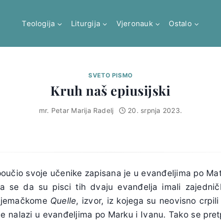
Teologija
Liturgija
Vjeronauk
Ostalo
SVETO PISMO
Kruh naš epiusijski
mr. Petar Marija Radelj
20. srpnja 2023.
 poučio svoje učenike zapisana je u evanđeljima po Matej
ja se da su pisci tih dvaju evanđelja imali zajedničk
o njemačkome
Quelle
, izvor, iz kojega su neovisno crpili
 ne nalazi u evanđeljima po Marku i Ivanu. Tako se pre