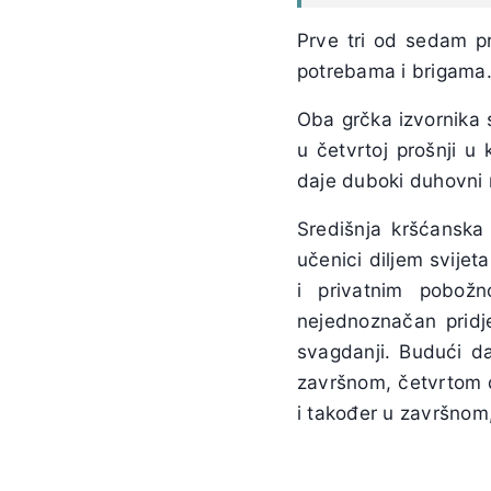
Prve tri od sedam p
potrebama i brigama. 
Oba grčka izvornika 
u četvrtoj prošnji u
daje duboki duhovni 
Središnja kršćanska 
učenici diljem svijet
i privatnim pobož
nejednoznačan prid
svagdanji. Budući da 
završnom, četvrtom 
i također u završno