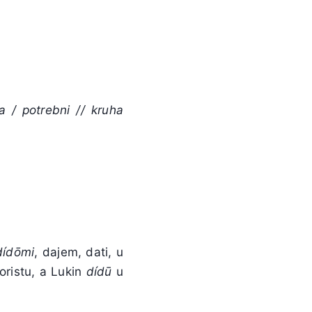
a / potrebni // kruha
dídōmi
, dajem, dati, u
oristu, a Lukin
díd
ū
u