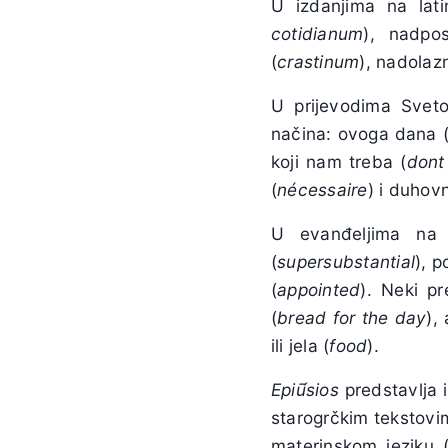
U izdanjima na lat
cotidianum
), nadpost
(
crastinum
), nadolazn
U prijevodima Svet
načina: ovoga dana 
koji nam treba (
dont
(
nécessaire
) i duhovn
U evanđeljima na
(
supersubstantial
), p
(
appointed
). Neki p
(
bread for the day
),
ili jela (
food
).
Epi
ū́
sios
predstavlja i
starogrčkim tekstovi
materinskom jeziku (