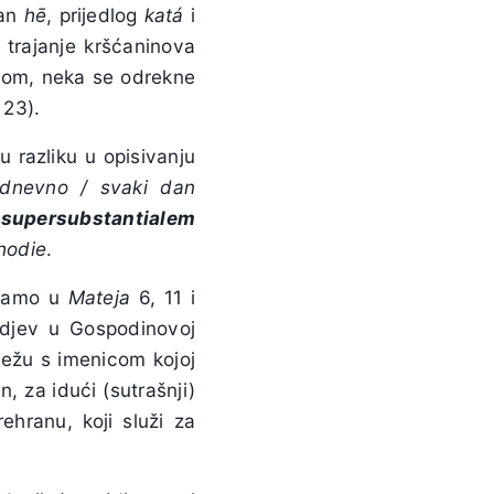
lan
hē
, prijedlog
katá
i
 trajanje kršćaninova
mnom, neka se odrekne
 23).
u razliku u opisivanju
dnevno / svaki dan
m
supersubstantialem
hodie
.
 samo u
Mateja
6, 11 i
idjev u Gospodinovoj
dežu s imenicom kojoj
n, za idući (sutrašnji)
hranu, koji služi za