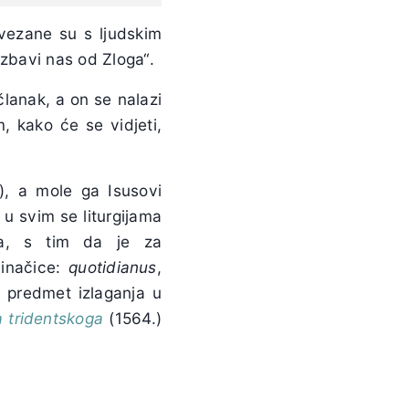
vezane su s ljudskim
Izbavi nas od Zloga“.
lanak, a on se nalazi
, kako će se vidjeti,
n), a mole ga Isusovi
 u svim se liturgijama
ja, s tim da je za
 inačice:
quotidianus
,
je predmet izlaganja u
 tridentskoga
(1564.)