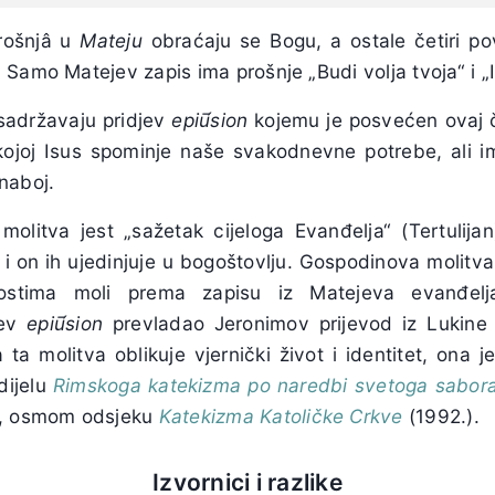
rošnjâ u
Mateju
obraćaju se Bogu, a ostale četiri po
Samo Matejev zapis ima prošnje „Budi volja tvoja“ i „
sadržavaju pridjev
epi
ū́
sion
kojemu je posvećen ovaj č
 kojoj Isus spominje naše svakodnevne potrebe, ali im
naboj.
molitva jest „sažetak cijeloga Evanđelja“ (Tertulija
a i on ih ujedinjuje u bogoštovlju. Gospodinova molitva
nostima moli prema zapisu iz Matejeva evanđel
jev
epi
ū́
sion
prevladao Jeronimov prijevod iz Lukine
ta molitva oblikuje vjernički život i identitet, ona 
dijelu
Rimskoga katekizma po naredbi svetoga sabora
m, osmom odsjeku
Katekizma Katoličke Crkve
(1992.).
Izvornici i razlike