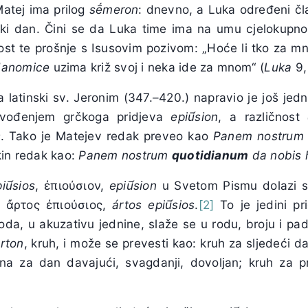
Matej ima prilog
sḗmeron
: dnevno, a Luka određeni č
aki dan. Čini se da Luka time ima na umu cjelokupno
ost te prošnje s Isusovim pozivom: „Hoće li tko za 
danomice
uzima križ svoj i neka ide za mnom“ (
Luka
9,
 latinski sv. Jeronim (347.–420.) napravio je još jedn
evođenjem grčkoga pridjeva
epi
ū́
sion
, a različnost
s
. Tako je Matejev redak preveo kao
Panem nostru
kin redak kao:
Panem nostrum
quotidianum
da nobis 
i
ū́
sios
, ἐπιούσιον,
epi
ū́
sion
u Svetom Pismu dolazi
u ἄρτος ἐπιούσιος,
ártos epi
ū́
sios
.
[2]
To je jedini pr
roda, u akuzativu jednine, slaže se u rodu, broju i pa
rton
, kruh, i može se prevesti kao: kruh za sljedeći da
a za dan davajući, svagdanji, dovoljan; kruh za pre