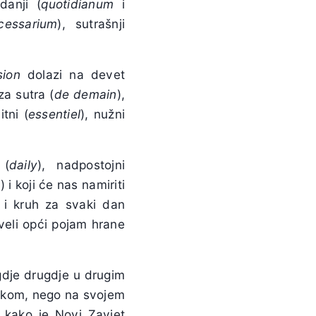
danji (
quotidianum
i
cessarium
), sutrašnji
sion
dolazi na devet
 za sutra (
de
demain
),
itni (
essentiel
), nužni
 (
daily
), nadpostojni
y
) i koji će nas namiriti
 i kruh za svaki dan
veli opći pojam hrane
igdje drugdje u drugim
rčkom, nego na svojem
e kako je Novi Zavjet