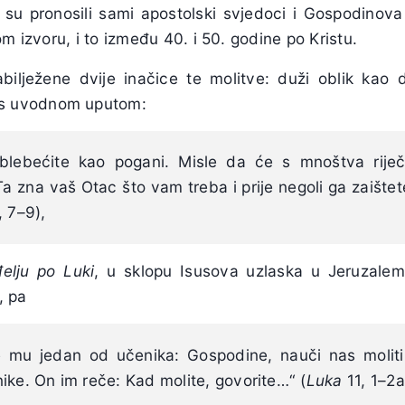
 su pronosili sami apostolski svjedoci i Gospodinov
om izvoru, i to između 40. i 50. godine po Kristu.
bilježene dvije inačice te molitve: duži oblik kao 
s uvodnom uputom:
blebećite kao pogani. Misle da će s mnoštva riječi
 Ta zna vaš Otac što vam treba i prije negoli ga zaištet
 7–9),
elju po Luki
, u sklopu Isusova uzlaska u Jeruzale
, pa
e mu jedan od učenika: Gospodine, nauči nas moliti
ike. On im reče: Kad molite, govorite…“ (
Luka
11, 1–2a