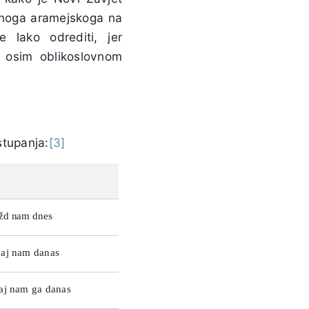
rnoga aramejskoga na
 lako odrediti, jer
 osim oblikoslovnom
stupanja:
[3]
ažd nam dnes
daj nam danas
daj nam ga danas