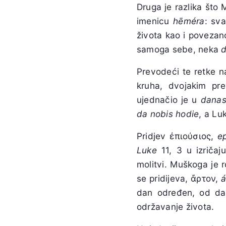
Druga je razlika što 
imenicu
hēméra
: sv
života kao i povezan
samoga sebe, neka
Prevodeći te retke na
kruha, dvojakim pr
ujednačio je u
dana
da nobis hodie
, a Lu
Pridjev ἐπιούσιος,
ep
Luke
11, 3 u izričaj
molitvi. Muškoga je 
se pridijeva, ἄρτον,
á
dan određen, od dan
održavanje života.