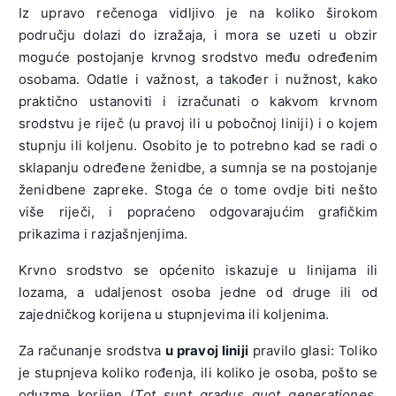
Iz upravo rečenoga vidljivo je na koliko širokom
području dolazi do izražaja, i mora se uzeti u obzir
moguće postojanje krvnog srodstvo među određenim
osobama. Odatle i važnost, a također i nužnost, kako
praktično ustanoviti i izračunati o kakvom krvnom
srodstvu je riječ (u pravoj ili u pobočnoj liniji) i o kojem
stupnju ili koljenu. Osobito je to potrebno kad se radi o
sklapanju određene ženidbe, a sumnja se na postojanje
ženidbene zapreke. Stoga će o tome ovdje biti nešto
više riječi, i popraćeno odgovarajućim grafičkim
prikazima i razjašnjenjima.
Krvno srodstvo se općenito iskazuje u linijama ili
lozama, a udaljenost osoba jedne od druge ili od
zajedničkog korijena u stupnjevima ili koljenima.
Za računanje srodstva
u pravoj liniji
pravilo glasi: Toliko
je stupnjeva koliko rođenja, ili koliko je osoba, pošto se
oduzme korijen (
Tot sunt gradus quot generationes,