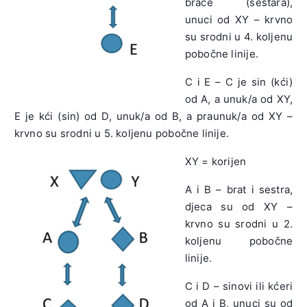
braće (sestara),
unuci od XY – krvno
su srodni u 4. koljenu
pobočne linije.
C i E – C je sin (kći)
od A, a unuk/a od XY,
E je kći (sin) od D, unuk/a od B, a praunuk/a od XY –
krvno su srodni u 5. koljenu pobočne linije.
XY = korijen
A i B – brat i sestra,
djeca su od XY –
krvno su srodni u 2.
koljenu pobočne
linije.
C i D – sinovi ili kćeri
od A i B, unuci su od