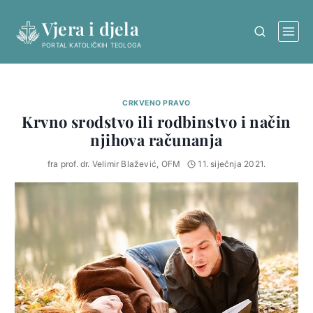
Skip
Vjera i djela
to
content
PORTAL KATOLIČKIH TEOLOGA
CRKVENO PRAVO
Krvno srodstvo ili rodbinstvo i način
njihova računanja
fra prof. dr. Velimir Blažević, OFM
11. siječnja 2021.