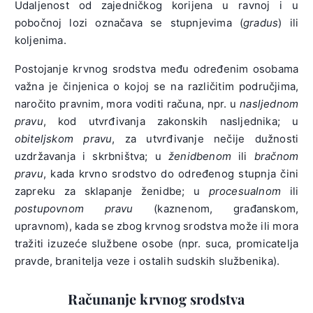
Udaljenost od zajedničkog korijena u ravnoj i u
pobočnoj lozi označava se stupnjevima (
gradus
) ili
koljenima.
Postojanje krvnog srodstva među određenim osobama
važna je činjenica o kojoj se na različitim područjima,
naročito pravnim, mora voditi računa, npr. u
nasljednom
pravu
, kod utvrđivanja zakonskih nasljednika; u
obiteljskom pravu
, za utvrđivanje nečije dužnosti
uzdržavanja i skrbništva; u
ženidbenom
ili
bračnom
pravu
, kada krvno srodstvo do određenog stupnja čini
zapreku za sklapanje ženidbe; u
procesualnom
ili
postupovnom pravu
(kaznenom, građanskom,
upravnom), kada se zbog krvnog srodstva može ili mora
tražiti izuzeće službene osobe (npr. suca, promicatelja
pravde, branitelja veze i ostalih sudskih službenika).
Računanje krvnog srodstva