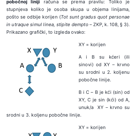
pobočnoj liniji
računa se prema pravilu: Toliko je
stupnjeva koliko je osoba skupa u objema linijama,
pošto se odbije korijen (
Tot sunt gradus quot personae
in utraque simul linea, stipite dempto
– ZKP, k. 108, § 3).
Prikazano grafički, to izgleda ovako:
XY = korijen
A i B su kćeri (ili
sinovi) od XY – krvno
su srodni u 2. koljenu
pobočne linije.
B i C – B je kći (sin) od
XY, C je sin (kći) od A,
unuk/a XY – krvno su
srodni u 3. koljenu pobočne linije.
XY = korijen