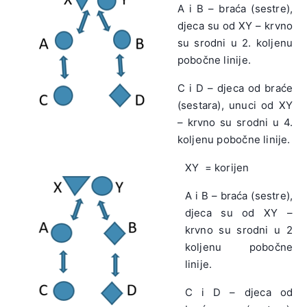
A i B – braća (sestre),
djeca su od XY – krvno
su srodni u 2. koljenu
pobočne linije.
C i D – djeca od braće
(sestara), unuci od XY
– krvno su srodni u 4.
koljenu pobočne linije.
XY = korijen
A i B – braća (sestre),
djeca su od XY –
krvno su srodni u 2
koljenu pobočne
linije.
C i D – djeca od