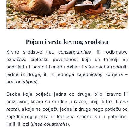
Pojam i vrste krvnog srodstva
Krvno srodstvo (lat. c
onsanguinitas
) ili rodbinstvo
označava biološku povezanost koja se temelji na
podrijetlu i postoji između dvije ili više osoba rođenih
jedne iz druge, ili iz jednoga zajedničkog korijena –
pretka (
stipes
).
Osobe koje potječu jedna od druge, bilo izravno ili
neizravno, krvno su srodne u ravnoj liniji ili lozi (
linea
recta
), a koje ne potječu jedna iz druge nego potječu od
zajedničkog pretka ili korijena srodne su u pobočnoj
liniji ili lozi (
linea collateralis
).