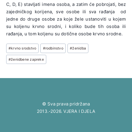
C, D, E) stavljati imena osoba, a zatim će pobrojati, bez
zajedničkog korijena, sve osobe ili sva rađanja od
jedne do druge osobe za koje žele ustanoviti u kojem
su koljenu krvno srodni, i koliko bude tih osoba ili
rađanja, u tom koljenu su dotične osobe krvno srodne.
Post
#
krvno srodstvo
#
rodbinstvo
#
ženidba
Tags:
#
ženidbene zapreke
© Sva prava pridržana
2013.-2026. VJERA I DJELA