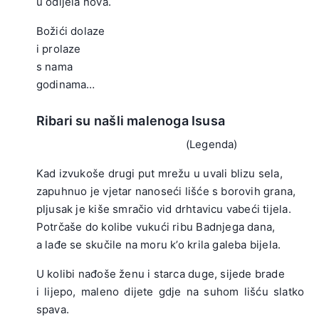
u odijela nova.
.
Božići dolaze
i prolaze
s nama
godinama…
Ribari su našli malenoga Isusa
(Legenda)
Kad izvukoše drugi put mrežu u uvali blizu sela,
zapuhnuo je vjetar nanoseći lišće s borovih grana,
pljusak je kiše smračio vid drhtavicu vabeći tijela.
Potrčaše do kolibe vukući ribu Badnjega dana,
a lađe se skučile na moru k’o krila galeba bijela.
.
U kolibi nađoše ženu i starca duge, sijede brade
i lijepo, maleno dijete gdje na suhom lišću slatko
spava.