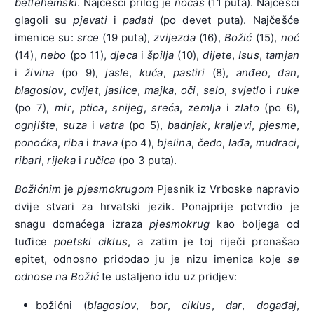
betlehemski
. Najčešći prilog je
noćas
(11 puta). Najčešći
glagoli su
pjevati
i
padati
(po devet puta). Najčešće
imenice su:
srce
(19 puta),
zvijezda
(16),
Božić
(15),
noć
(14),
nebo
(po 11),
djeca
i
špilja
(10),
dijete
,
Isus
,
tamjan
i
živina
(po 9),
jasle
,
kuća
,
pastiri
(8),
anđeo
,
dan
,
blagoslov
,
cvijet
,
jaslice
,
majka
,
oči
,
selo
,
svjetlo
i
ruke
(po 7),
mir
,
ptica
,
snijeg
,
sreća
,
zemlja
i
zlato
(po 6),
ognjište
,
suza
i
vatra
(po 5),
badnjak
,
kraljevi
,
pjesme
,
ponoćka
,
riba
i
trava
(po 4),
bjelina
,
čedo
,
lađa
,
mudraci
,
ribari
,
rijeka
i
ručica
(po 3 puta).
Božićnim
je
pjesmokrugom
Pjesnik iz Vrboske napravio
dvije stvari za hrvatski jezik. Ponajprije potvrdio je
snagu domaćega izraza
pjesmokrug
kao boljega od
tuđice
poetski ciklus
, a zatim je toj riječi pronašao
epitet, odnosno pridodao ju je nizu imenica koje
se
odnose na Božić
te ustaljeno idu uz pridjev:
božićni (
blagoslov
,
bor
,
ciklus
,
dar
,
događaj
,