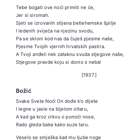
Tebe bogati ove noći primiti ne će,
Jer si siromah.
Sjeti se izrovanih stijena betlehemske špilje
I ledenih svijeća na njezinu svodu,
Pa se skloni kod nas da čuješ pjesme naše,
Pjesme Tvojih vjernih hrvatskih pastira.
A Tvoji anđeli nek zataknu svuda stjegove naše,
Stjegove pravde koju si donio s neba!
.
[1937.]
Božić
Svake Svete Noći On dođe k’o dijete
I legne u jasle na bijelom oltaru,
A kad ga kroz crkvu o ponoći nose,
Rado gleda bake kako suze taru.
.
Veselo se smješka kad mu ljube noge