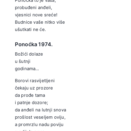
Ponoćka to je vaša,
probuđeni anđeli,
vjesnici nove sreće!
Budnice vaše nitko više
ušutkati ne će.
Ponoćka 1974.
Božići dolaze
u šutnji
godinama…
.
Borovi rasvijetljeni
čekaju uz prozore
da prođe tama
i patnje dozore;
da anđeli na lutnji snova
prošlost veseljem oviju,
a promrzlu nadu poviju