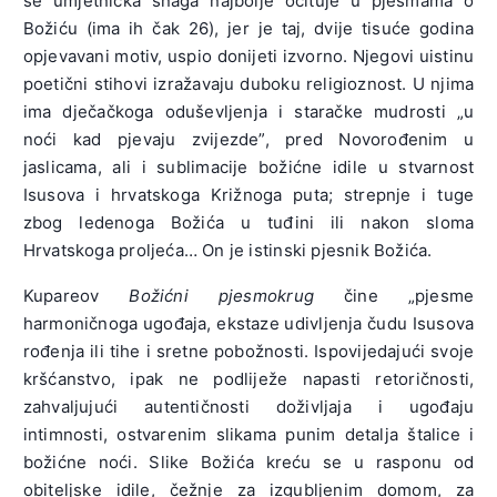
se umjetnička snaga najbolje očituje u pjesmama o
Božiću (ima ih čak 26), jer je taj, dvije tisuće godina
opjevavani motiv, uspio donijeti izvorno. Njegovi uistinu
poetični stihovi izražavaju duboku religioznost. U njima
ima dječačkoga oduševljenja i staračke mudrosti „u
noći kad pjevaju zvijezde”, pred Novorođenim u
jaslicama, ali i sublimacije božićne idile u stvarnost
Isusova i hrvatskoga Križnoga puta; strepnje i tuge
zbog ledenoga Božića u tuđini ili nakon sloma
Hrvatskoga proljeća… On je istinski pjesnik Božića.
Kupareov
Božićni pjesmokrug
čine „pjesme
harmoničnoga ugođaja, ekstaze udivljenja čudu Isusova
rođenja ili tihe i sretne pobožnosti. Ispovijedajući svoje
kršćanstvo, ipak ne podliježe napasti retoričnosti,
zahvaljujući autentičnosti doživljaja i ugođaju
intimnosti, ostvarenim slikama punim detalja štalice i
božićne noći. Slike Božića kreću se u rasponu od
obiteljske idile, čežnje za izgubljenim domom, za