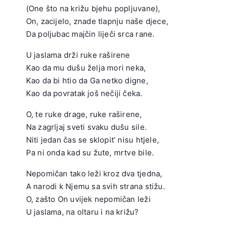
(One što na križu bjehu popljuvane),
On, zacijelo, znade tlapnju naše djece,
Da poljubac majčin liječi srca rane.
.
U jaslama drži ruke raširene
Kao da mu dušu želja mori neka,
Kao da bi htio da Ga netko digne,
Kao da povratak još nečiji čeka.
.
O, te ruke drage, ruke raširene,
Na zagrljaj sveti svaku dušu sile.
Niti jedan čas se sklopit’ nisu htjele,
Pa ni onda kad su žute, mrtve bile.
.
Nepomičan tako leži kroz dva tjedna,
A narodi k Njemu sa svih strana stižu.
O, zašto On uvijek nepomičan leži
U jaslama, na oltaru i na križu?
.