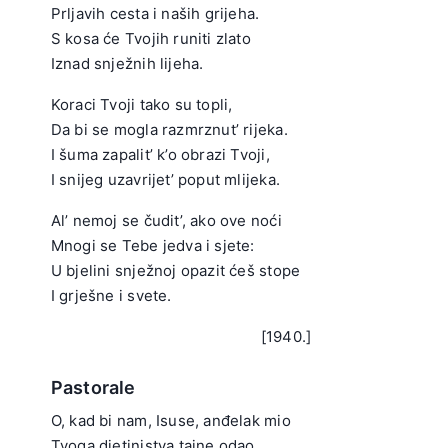
Prljavih cesta i naših grijeha.
S kosa će Tvojih runiti zlato
Iznad snježnih lijeha.
.
Koraci Tvoji tako su topli,
Da bi se mogla razmrznut’ rijeka.
I šuma zapalit’ k’o obrazi Tvoji,
I snijeg uzavrijet’ poput mlijeka.
.
Al’ nemoj se čudit’, ako ove noći
Mnogi se Tebe jedva i sjete:
U bjelini snježnoj opazit ćeš stope
I grješne i svete.
.
[1940.]
Pastorale
O, kad bi nam, Isuse, anđelak mio
Tvoga djetinjstva tajne odao,