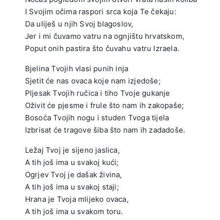
I Svojim očima raspori srca koja Te čekaju:
Da uliješ u njih Svoj blagoslov,
Jer i mi čuvamo vatru na ognjištu hrvatskom,
Poput onih pastira što čuvahu vatru Izraela.
.
Bjelina Tvojih vlasi punih inja
Sjetit će nas ovaca koje nam izjedoše;
Pljesak Tvojih ručica i tiho Tvoje gukanje
Oživit će pjesme i frule što nam ih zakopaše;
Bosoća Tvojih nogu i studen Tvoga tijela
Izbrisat će tragove šiba što nam ih zadadoše.
.
Ležaj Tvoj je sijeno jaslica,
A tih još ima u svakoj kući;
Ogrjev Tvoj je dašak živina,
A tih još ima u svakoj staji;
Hrana je Tvoja mlijeko ovaca,
A tih još ima u svakom toru.
.