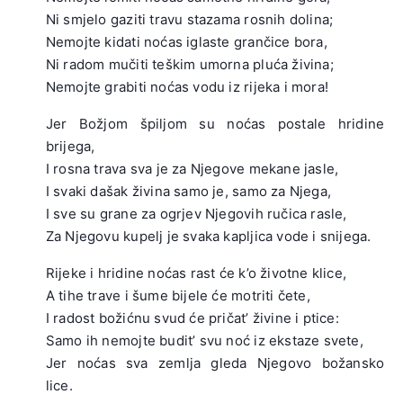
Ni smjelo gaziti travu stazama rosnih dolina;
Nemojte kidati noćas iglaste grančice bora,
Ni radom mučiti teškim umorna pluća živina;
Nemojte grabiti noćas vodu iz rijeka i mora!
.
Jer Božjom špiljom su noćas postale hridine
brijega,
I rosna trava sva je za Njegove mekane jasle,
I svaki dašak živina samo je, samo za Njega,
I sve su grane za ogrjev Njegovih ručica rasle,
Za Njegovu kupelj je svaka kapljica vode i snijega.
.
Rijeke i hridine noćas rast će k’o životne klice,
A tihe trave i šume bijele će motriti čete,
I radost božićnu svud će pričat’ živine i ptice:
Samo ih nemojte budit’ svu noć iz ekstaze svete,
Jer noćas sva zemlja gleda Njegovo božansko
lice.
.