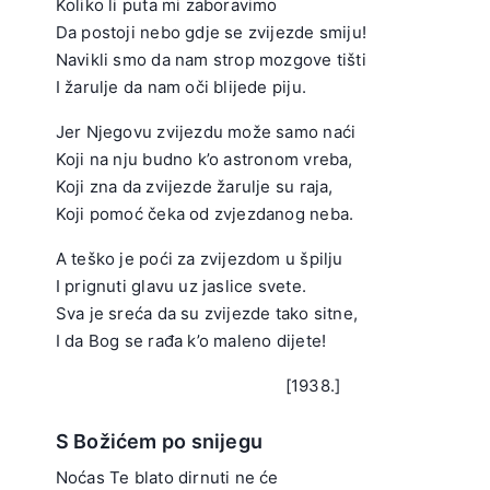
Koliko li puta mi zaboravimo
Da postoji nebo gdje se zvijezde smiju!
Navikli smo da nam strop mozgove tišti
I žarulje da nam oči blijede piju.
.
Jer Njegovu zvijezdu može samo naći
Koji na nju budno k’o astronom vreba,
Koji zna da zvijezde žarulje su raja,
Koji pomoć čeka od zvjezdanog neba.
.
A teško je poći za zvijezdom u špilju
I prignuti glavu uz jaslice svete.
Sva je sreća da su zvijezde tako sitne,
I da Bog se rađa k’o maleno dijete!
.
[1938.]
S Božićem po snijegu
Noćas Te blato dirnuti ne će