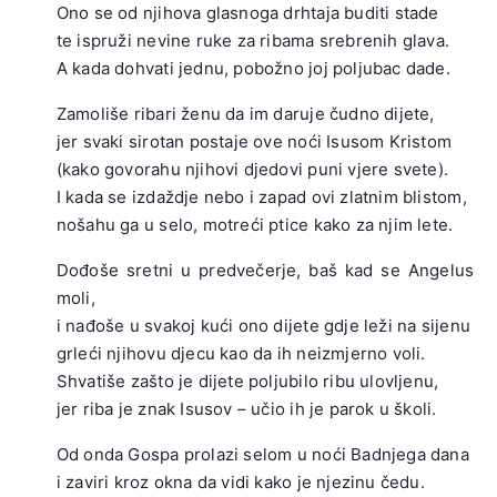
Ono se od njihova glasnoga drhtaja buditi stade
te ispruži nevine ruke za ribama srebrenih glava.
A kada dohvati jednu, pobožno joj poljubac dade.
.
Zamoliše ribari ženu da im daruje čudno dijete,
jer svaki sirotan postaje ove noći Isusom Kristom
(kako govorahu njihovi djedovi puni vjere svete).
I kada se izdaždje nebo i zapad ovi zlatnim blistom,
nošahu ga u selo, motreći ptice kako za njim lete.
.
Dođoše sretni u predvečerje, baš kad se Angelus
moli,
i nađoše u svakoj kući ono dijete gdje leži na sijenu
grleći njihovu djecu kao da ih neizmjerno voli.
Shvatiše zašto je dijete poljubilo ribu ulovljenu,
jer riba je znak Isusov – učio ih je parok u školi.
.
Od onda Gospa prolazi selom u noći Badnjega dana
i zaviri kroz okna da vidi kako je njezinu čedu.