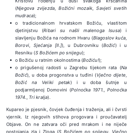
Kristovu rođenju u duši svakoga kršćanina
(
Njegova zvijezda
,
Božićni mozaik
,
Savjeti svetih
mudraca
);
o tradicionalnom hrvatskom Božiću, vlastitom
djetinjstvu (
Ribari su našli malenoga Isusa
) i
slavljenju Božića na rodnom Hvaru (
Blagoslov kuća
,
Borovi
,
Sjećanja [II.]
), u Dubrovniku (
Božić
) i u
Resniku (
S Božićem po snijegu
);
o Božiću u ratnim okolnostima (
Božiću!
);
o prigušenoj radosti u Zagrebu tijekom rata (
Na
Božić
), u doba progonstva u tuđini (
Vječno dijete
,
Božić na Veliki petak
) i u doba šutnje u
podjarmljenoj Domovini (
Polnoćka 1971.
,
Polnoćka
1974.
,
Tri kralja
).
Kupareo je pjesnik, čovjek čuđenja i traženja, ali i čvrsti
vjernik. Iz njegovih stihova progovara i proučavatelj
Objave. On ne zatvara oči pred mrakom i ne niječe
postojanja zla i Zloga (
S Božićem po snijegu
,
Vječno