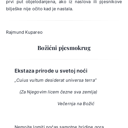
prvi put objelodanjena, ako iz naslova ili pjesnikove
bilješke nije očito kad je nastala.
Rajmund Kupareo
Božićni pjesmokrug
Ekstaza prirode u svetoj noći
„Cuius vultum desiderat universa terra”
(Za Njegovim licem čezne sva zemlja)
Večernja na Božić
.
Nemojte lomiti noćas samotne hridine gora,