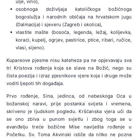
ulje, vino),
osobnoga doživljaja katoličkoga božićnoga
bogoslužja i narodnih običaja na hrvatskom jugu
(Dalmacija) i sjeveru (Zagreb i okolica),
vlastite mašte (bosoća, legenda, ležaj, kolijevka,
koraci, kupelj, ogrjev, pastirice, ptice, ribari, ručice,
vlasi, sijeno).
Kupareove pjesme nisu kateheza pa ne opjevavaju sva
tri Kristova rođenja koja se slave na Božić, nego su
čista poezija i izraz pjesnikove vjere koja i druge može
voditi ljepoti tih događaja.
Prvo rođenje, Sina, jedinca, od nebeskoga Oca u
božanskoj naravi, prije postanka svijeta i vremena,
skriveno je ljudskom pogledu. Kršćanska vjera uči da
se ono zbiva u punom svjetlu i zbog toga se u
evanđelju treće božićne Mise naviješta rođenje u
Početku. Sv. Toma Akvinski ističe da nitko ne pozna