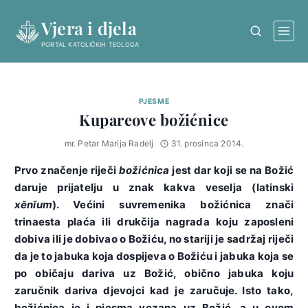
Skip
Vjera i djela
to
content
PORTAL KATOLIČKIH TEOLOGA
PJESME
Kupareove božićnice
mr. Petar Marija Radelj
31. prosinca 2014.
Prvo značenje riječi
božićnica
jest dar koji se na Božić
daruje prijatelju u znak kakva veselja (latinski
xĕnĭum
). Većini suvremenika božićnica znači
trinaesta plaća ili drukčija nagrada koju zaposleni
dobiva ili je dobivao o Božiću, no stariji je sadržaj riječi
da je to jabuka koja dospijeva o Božiću i jabuka koja se
po običaju dariva uz Božić, obično jabuka koju
zaručnik dariva djevojci kad je zaručuje. Isto tako,
božićnica je i pjesma vezana uz Božić, a u ovom