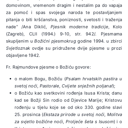
domovinom, vremenom dragim i nestalim pa do vapaja
za pomoć i spas svojega naroda te postavljanjem
pitanja o biti kršćanstva, poniznosti, svetosti i traženja
nade“ /Ana Diklić,
Pjesnik moderne tradicije
, Kolo
(Zagreb), CLII (1994.) 9-10, str. 942/. Pjesmama
skupljenim u
Božićni pjesmokrug
godine 1994. u zbirci
Svjetloznak
ovdje su pridružene dvije pjesme u prozi
objavljene 1942.
Fr. Rajmundove pjesme o Božiću govore:
o malom Bogu, Božiću (
Psalam hrvatskih pastira u
svetoj noći
,
Pastorale
,
Cvijete snježnih poljana!
);
o Božiću kao svetkovini rođenja Isusa Krista; danu
kad se Božji Sin rodio od Djevice Marije; Kristovu
rođenju u tijelu koje se od oko 330. godine slavi
25. prosinca (
Ekstaza prirode u svetoj noći
,
Molitva
za svjetlo božićne noći
,
Proljeće šeta s Isusom
) i o