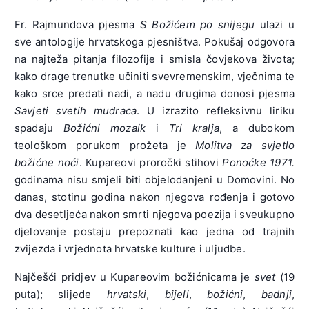
Fr. Rajmundova pjesma
S Božićem po snijegu
ulazi u
sve antologije hrvatskoga pjesništva. Pokušaj odgovora
na najteža pitanja filozofije i smisla čovjekova života;
kako drage trenutke učiniti svevremenskim, vječnima te
kako srce predati nadi, a nadu drugima donosi pjesma
Savjeti svetih mudraca
. U izrazito refleksivnu liriku
spadaju
Božićni mozaik
i
Tri kralja
, a dubokom
teološkom porukom prožeta je
Molitva za svjetlo
božićne noći
. Kupareovi proročki stihovi
Ponoćke 1971.
godinama nisu smjeli biti objelodanjeni u Domovini. No
danas, stotinu godina nakon njegova rođenja i gotovo
dva desetljeća nakon smrti njegova poezija i sveukupno
djelovanje postaju prepoznati kao jedna od trajnih
zvijezda i vrjednota hrvatske kulture i uljudbe.
Najčešći pridjev u Kupareovim božićnicama je
svet
(19
puta); slijede
hrvatski
,
bijeli
,
božićni
,
badnji
,