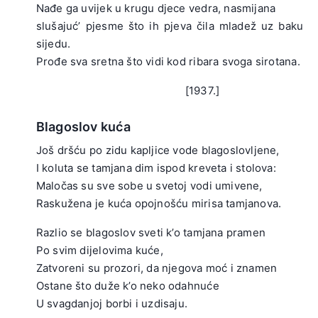
Nađe ga uvijek u krugu djece vedra, nasmijana
slušajuć’ pjesme što ih pjeva čila mladež uz baku
sijedu.
Prođe sva sretna što vidi kod ribara svoga sirotana.
.
[1937.]
Blagoslov kuća
Još dršću po zidu kapljice vode blagoslovljene,
I koluta se tamjana dim ispod kreveta i stolova:
Maločas su sve sobe u svetoj vodi umivene,
Raskužena je kuća opojnošću mirisa tamjanova.
.
Razlio se blagoslov sveti k’o tamjana pramen
Po svim dijelovima kuće,
Zatvoreni su prozori, da njegova moć i znamen
Ostane što duže k’o neko odahnuće
U svagdanjoj borbi i uzdisaju.
.