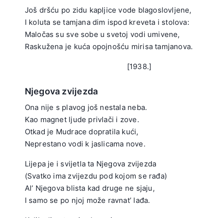
Još dršću po zidu kapljice vode blagoslovljene,
I koluta se tamjana dim ispod kreveta i stolova:
Maločas su sve sobe u svetoj vodi umivene,
Raskužena je kuća opojnošću mirisa tamjanova.
.
[1938.]
Njegova zvijezda
Ona nije s plavog još nestala neba.
Kao magnet ljude privlači i zove.
Otkad je Mudrace dopratila kući,
Neprestano vodi k jaslicama nove.
.
Lijepa je i svijetla ta Njegova zvijezda
(Svatko ima zvijezdu pod kojom se rađa)
Al’ Njegova blista kad druge ne sjaju,
I samo se po njoj može ravnat’ lađa.
.