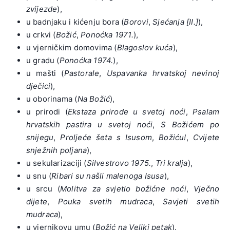
zvijezde
),
u badnjaku i kićenju bora (
Borovi
,
Sjećanja [II.]
),
u crkvi (
Božić
,
Ponoćka 1971.
),
u vjerničkim domovima (
Blagoslov kuća
),
u gradu (
Ponoćka 1974.
),
u mašti (
Pastorale
,
Uspavanka hrvatskoj nevinoj
dječici
),
u oborinama (
Na Božić
),
u prirodi (
Ekstaza prirode u svetoj noći
,
Psalam
hrvatskih pastira u svetoj noći
,
S Božićem po
snijegu
,
Proljeće šeta s Isusom
,
Božiću!
,
Cvijete
snježnih poljana
),
u sekularizaciji (
Silvestrovo 1975.
,
Tri kralja
),
u snu (
Ribari su našli malenoga Isusa
),
u srcu (
Molitva za svjetlo božićne noći
,
Vječno
dijete
,
Pouka svetih mudraca
,
Savjeti svetih
mudraca
),
u vjernikovu umu (
Božić na Veliki petak
).