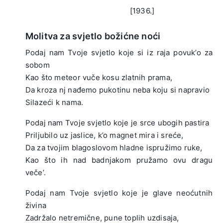
[1936.]
Molitva za svjetlo božićne noći
Podaj nam Tvoje svjetlo koje si iz raja povuk’o za
sobom
Kao što meteor vuče kosu zlatnih prama,
Da kroza nj nađemo pukotinu neba koju si napravio
Silazeći k nama.
.
Podaj nam Tvoje svjetlo koje je srce ubogih pastira
Priljubilo uz jaslice, k’o magnet mira i sreće,
Da za tvojim blagoslovom hladne ispružimo ruke,
Kao što ih nad badnjakom pružamo ovu dragu
veče’.
.
Podaj nam Tvoje svjetlo koje je glave neoćutnih
živina
Zadržalo netremične, pune toplih uzdisaja,