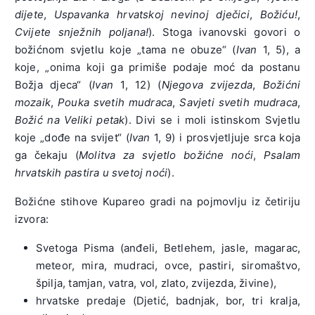
dijete
,
Uspavanka hrvatskoj nevinoj dječici
,
Božiću!
,
Cvijete snježnih poljana!
). Stoga ivanovski govori o
božićnom svjetlu koje „tama ne obuze“ (
Ivan
1, 5), a
koje, „onima koji ga primiše podaje moć da postanu
Božja djeca“ (
Ivan
1, 12) (
Njegova zvijezda
,
Božićni
mozaik
,
Pouka svetih mudraca
,
Savjeti svetih mudraca
,
Božić na Veliki petak
). Divi se i moli istinskom Svjetlu
koje „dođe na svijet“ (
Ivan
1, 9) i prosvjetljuje srca koja
ga čekaju (
Molitva za svjetlo božićne noći
,
Psalam
hrvatskih pastira u svetoj noći
).
Božićne stihove Kupareo gradi na pojmovlju iz četiriju
izvora:
Svetoga Pisma (anđeli, Betlehem, jasle, magarac,
meteor, mira, mudraci, ovce, pastiri, siromaštvo,
špilja, tamjan, vatra, vol, zlato, zvijezda, živine),
hrvatske predaje (Djetić, badnjak, bor, tri kralja,