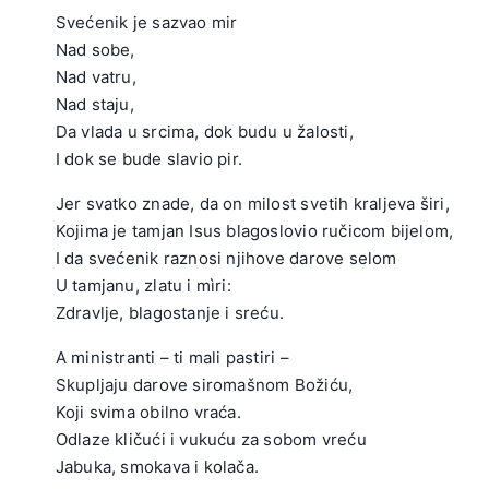
Svećenik je sazvao mir
Nad sobe,
Nad vatru,
Nad staju,
Da vlada u srcima, dok budu u žalosti,
I dok se bude slavio pir.
.
Jer svatko znade, da on milost svetih kraljeva širi,
Kojima je tamjan Isus blagoslovio ručicom bijelom,
I da svećenik raznosi njihove darove selom
U tamjanu, zlatu i mìri:
Zdravlje, blagostanje i sreću.
.
A ministranti – ti mali pastiri –
Skupljaju darove siromašnom Božiću,
Koji svima obilno vraća.
Odlaze kličući i vukuću za sobom vreću
Jabuka, smokava i kolača.
.