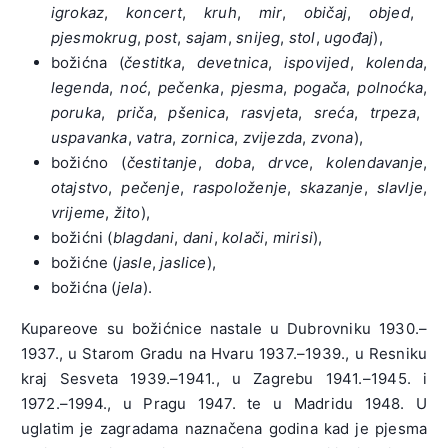
igrokaz
,
koncert
,
kruh
,
mir
,
običaj
,
objed
,
pjesmokrug
,
post
,
sajam
,
snijeg
,
stol
,
ugođaj
),
božićna (
čestitka
,
devetnica
,
ispovijed
,
kolenda
,
legenda
,
noć
,
pečenka
,
pjesma
,
pogača
,
polnoćka
,
poruka
,
priča
,
pšenica
,
rasvjeta
,
sreća
,
trpeza
,
uspavanka
,
vatra
,
zornica
,
zvijezda
,
zvona
),
božićno (
čestitanje
,
doba
,
drvce
,
kolendavanje
,
otajstvo
,
pečenje
,
raspoloženje
,
skazanje
,
slavlje
,
vrijeme
,
žito
),
božićni (
blagdani
,
dani
,
kolači
,
mirisi
),
božićne (
jasle
,
jaslice
),
božićna (
jela
).
Kupareove su božićnice nastale u Dubrovniku 1930.–
1937., u Starom Gradu na Hvaru 1937.–1939., u Resniku
kraj Sesveta 1939.–1941., u Zagrebu 1941.–1945. i
1972.–1994., u Pragu 1947. te u Madridu 1948. U
uglatim je zagradama naznačena godina kad je pjesma