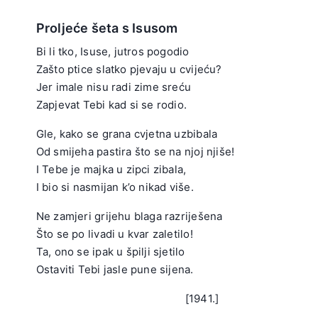
Proljeće šeta s Isusom
Bi li tko, Isuse, jutros pogodio
Zašto ptice slatko pjevaju u cvijeću?
Jer imale nisu radi zime sreću
Zapjevat Tebi kad si se rodio.
.
Gle, kako se grana cvjetna uzbibala
Od smijeha pastira što se na njoj njiše!
I Tebe je majka u zipci zibala,
I bio si nasmijan k’o nikad više.
.
Ne zamjeri grijehu blaga razriješena
Što se po livadi u kvar zaletilo!
Ta, ono se ipak u špilji sjetilo
Ostaviti Tebi jasle pune sijena.
.
[1941.]