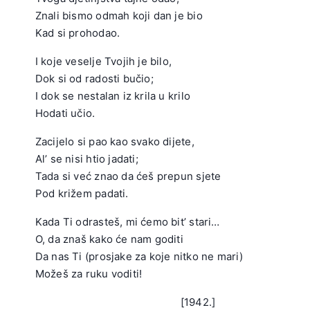
Znali bismo odmah koji dan je bio
Kad si prohodao.
.
I koje veselje Tvojih je bilo,
Dok si od radosti bučio;
I dok se nestalan iz krila u krilo
Hodati učio.
.
Zacijelo si pao kao svako dijete,
Al’ se nisi htio jadati;
Tada si već znao da ćeš prepun sjete
Pod križem padati.
.
Kada Ti odrasteš, mi ćemo bit’ stari…
O, da znaš kako će nam goditi
Da nas Ti (prosjake za koje nitko ne mari)
Možeš za ruku voditi!
.
[1942.]