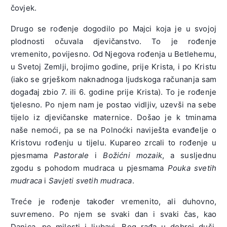
čovjek.
Drugo se rođenje dogodilo po Majci koja je u svojoj
plodnosti očuvala djevičanstvo. To je rođenje
vremenito, povijesno. Od Njegova rođenja u Betlehemu,
u Svetoj Zemlji, brojimo godine, prije Krista, i po Kristu
(iako se grješkom naknadnoga ljudskoga računanja sam
događaj zbio 7. ili 6. godine prije Krista). To je rođenje
tjelesno. Po njem nam je postao vidljiv, uzevši na sebe
tijelo iz djevičanske maternice. Došao je k tminama
naše nemoći, pa se na Polnoćki naviješta evanđelje o
Kristovu rođenju u tijelu. Kupareo zrcali to rođenje u
pjesmama
Pastorale
i
Božićni mozaik
, a susljednu
zgodu s pohodom mudraca u pjesmama
Pouka svetih
mudraca
i
Savjeti svetih mudraca
.
Treće je rođenje također vremenito, ali duhovno,
suvremeno. Po njem se svaki dan i svaki čas, kao
Danica, po milosti i ljubavi, Bog rađa u dobroj duši.