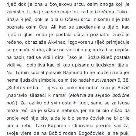
riječ dok je ona u čovjekovu srcu, osim onoga koji je
zamislio, tj. da je se spoznaje tek kad je izrečena. Tako i
Božja Riječ, dok je bila u Očevu srcu, nikomu nije bila
poznata osim Ocu. Ali kad se zaodjenula u tijelo, kao
riječ u glas, onda je postala očita i poznata. Drukčije
rečeno, obrazlaže Akvinac, izgovorenu riječ primjećuje
se pomoću sluha, ali se ne vidi ni pipa; no kad se napiše
na papir, tad se vidi i dira. Tako je i Božja Riječ postala
vidljiva i opipljiva kad bî kao upisana u ljudskom tijelu.
No, Tomin subrat pjesnik Rajmund to ne može izreći jer
nema ljudskih simbola, osim što nadahnut
Ivanom
6, 38:
„Siđoh s neba…“, pjeva o „pukotini neba“ koju je Božić
„napravio silazeći k nama“ (
Molitva za svjetlo božićne
noći
). Za razliku od svih ostalih ljudi, samo se za Isusa
može reći da je sišao s nebesa, jer ne bi bio sišao da
ondje već nije bio, a da je bio samo čovjek ne bi prije
bio u nebu. Tako Kupareo i stihovima preriče sadržaj
svoje vjere da na Božić rođen Bogočovjek, a ne puki