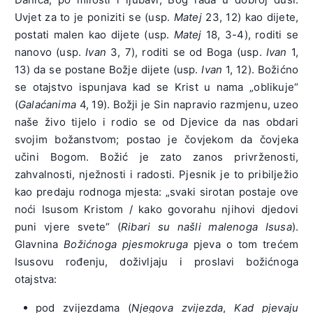
Uvjet za to je poniziti se (usp.
Matej
23, 12) kao dijete,
postati malen kao dijete (usp.
Matej
18, 3-4), roditi se
nanovo (usp.
Ivan
3, 7), roditi se od Boga (usp.
Ivan
1,
13) da se postane Božje dijete (usp.
Ivan
1, 12). Božićno
se otajstvo ispunjava kad se Krist u nama „oblikuje“
(
Galaćanima
4, 19). Božji je Sin napravio razmjenu, uzeo
naše živo tijelo i rodio se od Djevice da nas obdari
svojim božanstvom; postao je čovjekom da čovjeka
učini Bogom. Božić je zato zanos privrženosti,
zahvalnosti, nježnosti i radosti. Pjesnik je to pribilježio
kao predaju rodnoga mjesta: „svaki sirotan postaje ove
noći Isusom Kristom / kako govorahu njihovi djedovi
puni vjere svete“ (
Ribari su našli malenoga Isusa
).
Glavnina
Božićnoga pjesmokruga
pjeva o tom trećem
Isusovu rođenju, doživljaju i proslavi božićnoga
otajstva:
pod zvijezdama (
Njegova zvijezda
,
Kad pjevaju