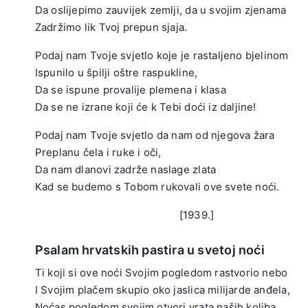
Da oslijepimo zauvijek zemlji, da u svojim zjenama
Zadržimo lik Tvoj prepun sjaja.
.
Podaj nam Tvoje svjetlo koje je rastaljeno bjelinom
Ispunilo u špilji oštre raspukline,
Da se ispune provalije plemena i klasa
Da se ne izrane koji će k Tebi doći iz daljine!
.
Podaj nam Tvoje svjetlo da nam od njegova žara
Preplanu čela i ruke i oči,
Da nam dlanovi zadrže naslage zlata
Kad se budemo s Tobom rukovali ove svete noći.
.
[1939.]
Psalam hrvatskih pastira u svetoj noći
Ti koji si ove noći Svojim pogledom rastvorio nebo
I Svojim plačem skupio oko jaslica milijarde anđela,
Noćas pogledom svojim otvori vrata naših koliba