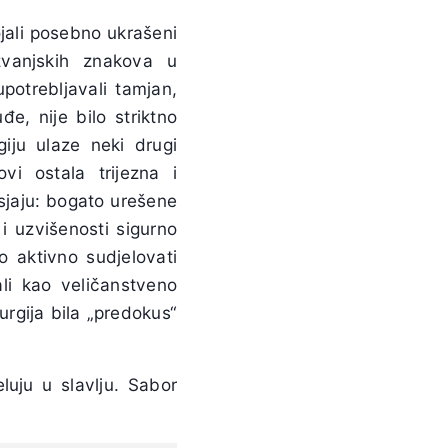
tojali posebno ukrašeni
izvanjskih znakova u
potrebljavali tamjan,
e, nije bilo striktno
iju ulaze neki drugi
vi ostala trijezna i
sjaju: bogato urešene
 i uzvišenosti sigurno
o aktivno sudjelovati
vali kao veličanstveno
turgija bila „predokus“
luju u slavlju. Sabor