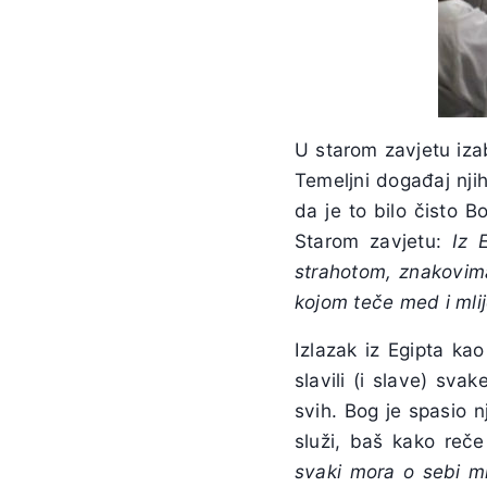
U starom zavjetu iza
Temeljni događaj njih
da je to bilo čisto Bo
Starom zavjetu:
Iz 
strahotom, znakovim
kojom teče med i mli
Izlazak iz Egipta ka
slavili (i slave) sv
svih. Bog je spasio n
služi, baš kako reč
svaki mora o sebi mis