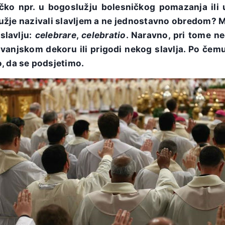
ničko npr. u bogoslužju bolesničkog pomazanja il
žje nazivali slavljem a ne jednostavno obredom? Međ
slavlju:
celebrare
,
celebratio
. Naravno, pri tome ne
i vanjskom dekoru ili prigodi nekog slavlja. Po čem
, da se podsjetimo.