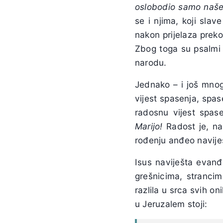
oslobodio samo naše 
se i njima, koji slav
nakon prijelaza pre
Zbog toga su psalmi 
narodu.
Jednako – i još mnog
vijest spasenja, spa
radosnu vijest spas
Marijo!
Radost je, na
rođenju anđeo navij
Isus naviješta evanđ
grešnicima, strancim
razlila u srca svih on
u Jeruzalem stoji: