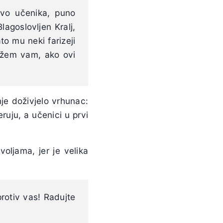
tvo učenika, puno
lagoslovljen Kralj,
o mu neki farizeji
Kažem vam, ako ovi
je doživjelo vrhunac:
eruju, a učenici u prvi
oljama, jer je velika
rotiv vas! Radujte