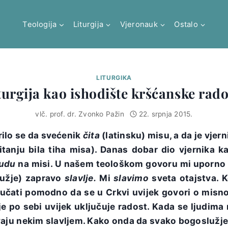
Teologija
Liturgija
Vjeronauk
Ostalo
LITURGIKA
turgija kao ishodište kršćanske rado
vlč. prof. dr. Zvonko Pažin
22. srpnja 2015.
ilo se da svećenik
čita
(latinsku) misu, a da je vjern
pitanju bila tiha misa). Danas dobar dio vjernika 
udu
na misi. U našem teološkom govoru mi uporno 
lužje) zapravo
slavlje.
Mi
slavimo
sveta otajstva. 
čati pomodno da se u Crkvi uvijek govori o misnom
lje po sebi uvijek uključuje radost. Kada se ljudim
vaju nekim slavljem. Kako onda da svako bogoslužj