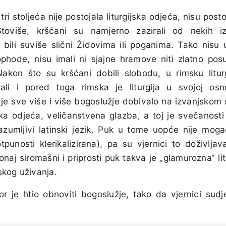
tri stoljeća nije postojala liturgijska odjeća, nisu pos
i. Štoviše, kršćani su namjerno zazirali od nekih 
 bili suviše slični Židovima ili poganima. Tako nisu u
phode, nisu imali ni sjajne hramove niti zlatno posuđ
akon što su kršćani dobili slobodu, u rimsku liturg
 ali i pored toga rimska je liturgija u svojoj osno
 je sve više i više bogoslužje dobivalo na izvanjskom 
jska odjeća, veličanstvena glazba, a toj je svečanosti
razumljivi latinski jezik. Puk u tome uopće nije moga
potpunosti klerikalizirana), pa su vjernici to doživlja
onaj siromašni i priprosti puk takva je „glamurozna“ li
jskog uživanja.
or je htio obnoviti bogoslužje, tako da vjernici sudje