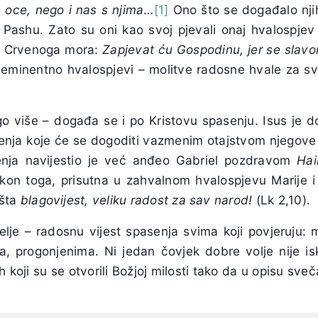
oce, nego i nas s njima
…
[1]
Ono što se događalo nj
e Pashu. Zato su oni kao svoj pjevali onaj hvalospjev 
ko Crvenoga mora:
Zapjevat ću Gospodinu, jer se slavo
eminentno hvalospjevi – molitve radosne hvale za s
o više – događa se i po Kristovu spasenju. Isus je d
senja koje će se dogoditi vazmenim otajstvom njegove 
enja navijestio je već anđeo Gabriel pozdravom
Hai
kon toga, prisutna u zahvalnom hvalospjevu Marije i 
ešta
blagovijest, veliku radost za sav narod!
(Lk 2,10).
elje – radosnu vijest spasenja svima koji povjeruju:
a, progonjenima. Ni jedan čovjek dobre volje nije is
ih koji su se otvorili Božjoj milosti tako da u opisu s