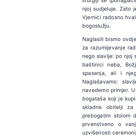
liturgiji se (ponajpa
njoj sudjeluje. Zato 
Vjernici radosno hva
bogoslužju.
Naglasili bismo ovdj
za razumijevanje rados
nego slavlje: po njo
baštinici neba, Božj
spasenja, ali i nje
Naglašavamo: slavlj
navedemo primjer. Us
bogataša koji je kupi
skladne obitelji z
prebogatim stolom do
prvenstveno o vanj
uzvišenosti ceremoni