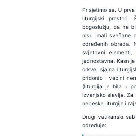
Prisjetimo se. U prva 
liturgijski prostor
bogoslužju, da ne bi
nisu imali svečane o
određenih obreda. N
svjetovni elementi,
jednostavna. Kasnije
crkve, sjajna liturgi
pridonio i većini ne
(liturgija je bila u 
izvanjsko slavlje. Za 
nebeske liturgije i ra
Drugi vatikanski sab
određuje: