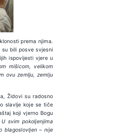
klonosti prema njima.
 su bili posve svjesni
jih ispovijesti vjere u
om mišicom, velikom
m ovu zemlju, zemlju
ma, Židovi su radosno
 slavlje koje se tiče
aštaj koji vjerno Bogu
:
U svim pokoljenjima
o blagoslovljen – nije