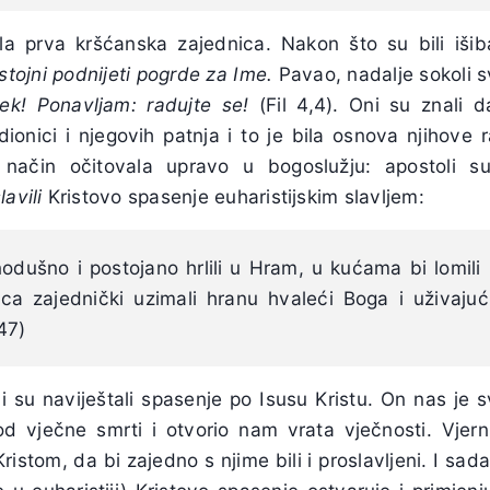
la prva kršćanska zajednica. Nakon što su bili išiban
stojni podnijeti pogrde za Ime.
Pavao, nadalje sokoli s
ek! Ponavljam: radujte se!
(Fil 4,4). Oni su znali d
dionici i njegovih patnja i to je bila osnova njihove 
način očitovala upravo u bogoslužju: apostoli su 
avili
Kristovo spasenje euharistijskim slavljem:
odušno i postojano hrlili u Hram, u kućama bi lomili 
rca zajednički uzimali hranu hvaleći Boga i uživaju
47)
su naviještali spasenje po Isusu Kristu. On nas je 
 vječne smrti i otvorio nam vrata vječnosti. Vjern
istom, da bi zajedno s njime bili i proslavljeni. I sada