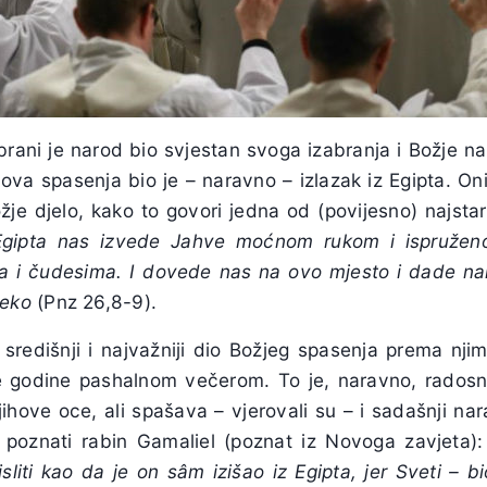
brani je narod bio svjestan svoga izabranja i Božje na
ova spasenja bio je – naravno – izlazak iz Egipta. Oni
žje djelo, kako to govori jedna od (povijesno) najstari
Egipta nas izvede Jahve moćnom rukom i ispružen
a i čudesima. I dovede nas na ovo mjesto i dade na
jeko
(Pnz 26,8-9).
o središnji i najvažniji dio Božjeg spasenja prema nji
ake godine pashalnom večerom. To je, naravno, radosno
jihove oce, ali spašava – vjerovali su – i sadašnji nar
e poznati rabin Gamaliel (poznat iz Novoga zavjeta)
liti kao da je on sâm izišao iz Egipta, jer Sveti – bi