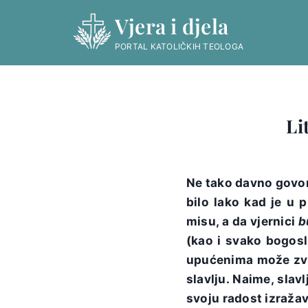
Skip
Vjera i djela
to
content
PORTAL KATOLIČKIH TEOLOGA
Li
Ne tako davno govor
bilo lako kad je u 
misu, a da vjernici
b
(kao i svako bogos
upućenima može zvu
slavlju. Naime, slav
svoju radost izraža