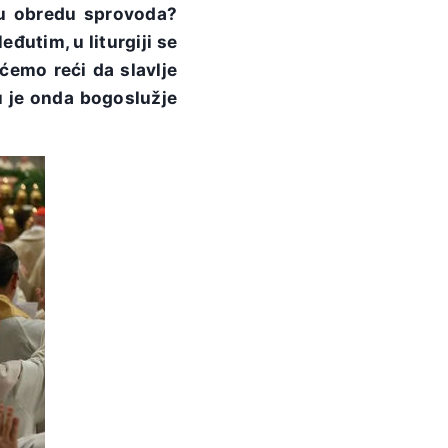
i u obredu sprovoda?
utim, u liturgiji se
ćemo reći da slavlje
u je onda bogoslužje