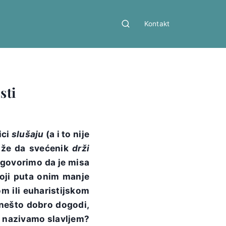
Kontakt
sti
ici
slušaju
(a i to nije
kaže da svećenik
drži
govorimo da je misa
Koji puta onim manje
 ili euharistijskom
a nešto dobro dogodi,
e nazivamo slavljem?