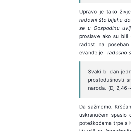
Upravo je tako živje
radosni
što bijahu do
se u Gospodinu uvij
proslave ako su bili 
radost na poseban 
evanđelje i
radosno sl
Svaki bi dan jedn
prostodušnosti s
naroda. (Dj 2,46-
Da sažmemo. Kršćani 
uskrsnućem spasio od
poteškoćama trpe s Kr