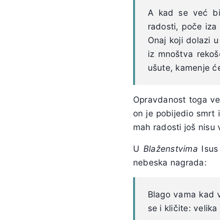
A kad se već bi
radosti, poče iza 
Onaj koji dolazi 
iz mnoštva rekoš
ušute, kamenje će
Opravdanost toga ves
on je pobijedio smrt i
mah radosti još nisu 
U
Blaženstvima
Isus 
nebeska nagrada:
Blago vama kad v
se i kličite: veli