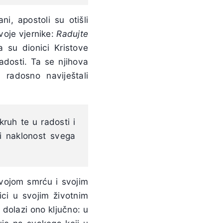
i, apostoli su otišli
voje vjernike:
Radujte
a su dionici Kristove
radosti. Ta se njihova
radosno naviještali
kruh te u radosti i
ći naklonost svega
svojom smrću i svojim
ici u svojim životnim
 dolazi ono ključno: u