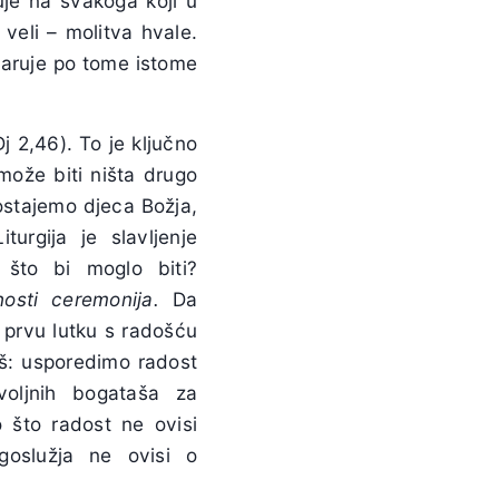
juje na svakoga koji u
 veli – molitva hvale.
varuje po tome istome
j 2,46). To je ključno
e može biti ništa drugo
ostajemo djeca Božja,
turgija je slavljenje
, što bi moglo biti?
osti ceremonija.
Da
 prvu lutku s radošću
još: usporedimo radost
voljnih bogataša za
o što radost ne ovisi
goslužja ne ovisi o