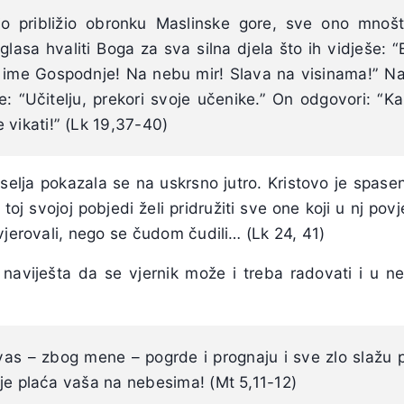
o približio obronku Maslinske gore, sve ono mnoš
glasa hvaliti Boga za sva silna djela što ih vidješe: “B
u ime Gospodnje! Na nebu mir! Slava na visinama!” Nat
e: “Učitelju, prekori svoje učenike.” On odgovori: “
 vikati!” (Lk 19,37-40)
elja pokazala se na uskrsno jutro. Kristovo je spasen
 toj svojoj pobjedi želi pridružiti sve one koji u nj povj
vjerovali, nego se čudom čudili… (Lk 24, 41)
naviješta da se vjernik može i treba radovati i u nev
as – zbog mene – pogrde i prognaju i sve zlo slažu p
ka je plaća vaša na nebesima! (Mt 5,11-12)