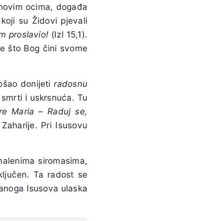
ihovim ocima, događa
koji su Židovi pjevali
m proslavio!
(Izl 15,1).
ve što Bog čini svome
ošao donijeti
radosnu
smrti i uskrsnuća. Tu
re Maria – Raduj se,
Zaharije. Pri Isusovu
 malenima siromasima,
ključen. Ta radost se
večanoga Isusova ulaska