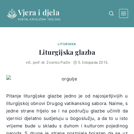
Skip
Vjera i djela
to
content
PORTAL KATOLIČKIH TEOLOGA
LITURGIKA
Liturgijska glazba
vlč. prof. dr. Zvonko Pažin
5. listopada 2015.
Pitanje liturgijske glazbe jedno je od najosjetljivijih u
liturgijskoj obnovi Drugog vatikanskog sabora. Naime, s
jedne strane htjelo se i na području glazbe učiniti da
vjernici djelatno sudjeluju u bogoslužju, a da to u isto
vrijeme bude u skladu s duhom i kulturom pojedinog
naroda. S druge je strane postojala bojazan da se uz