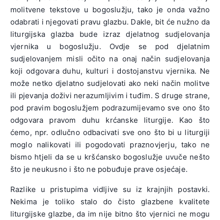
molitvene tekstove u bogoslužju, tako je onda važno
odabrati i njegovati pravu glazbu. Dakle, bit će nužno da
liturgijska glazba bude izraz djelatnog sudjelovanja
vjernika u bogoslužju. Ovdje se pod djelatnim
sudjelovanjem misli očito na onaj način sudjelovanja
koji odgovara duhu, kulturi i dostojanstvu vjernika. Ne
može netko djelatno sudjelovati ako neki način molitve
ili pjevanja doživi nerazumljivim i tuđim. S druge strane,
pod pravim bogoslužjem podrazumijevamo sve ono što
odgovara pravom duhu krćanske liturgije. Kao što
ćemo, npr. odlučno odbacivati sve ono što bi u liturgiji
moglo nalikovati ili pogodovati praznovjerju, tako ne
bismo htjeli da se u kršćansko bogoslužje uvuče nešto
što je neukusno i što ne pobuđuje prave osjećaje.
Razlike u pristupima vidljive su iz krajnjih postavki.
Nekima je toliko stalo do čisto glazbene kvalitete
liturgijske glazbe, da im nije bitno što vjernici ne mogu