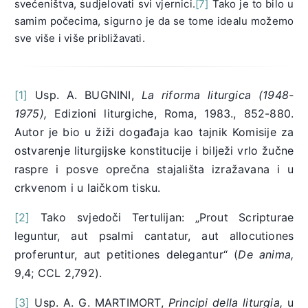
svećeništva, sudjelovati svi vjernici.
[7]
Tako je to bilo u
samim počecima, sigurno je da se tome idealu možemo
sve više i više približavati.
[1]
Usp. A. BUGNINI,
La riforma liturgica (1948-
1975),
Edizioni liturgiche, Roma, 1983., 852-880.
Autor je bio u žiži događaja kao tajnik Komisije za
ostvarenje liturgijske konstitucije i bilježi vrlo žučne
raspre i posve oprečna stajališta izražavana i u
crkvenom i u laičkom tisku.
[2]
Tako svjedoči Tertulijan: „Prout Scripturae
leguntur, aut psalmi cantatur, aut allocutiones
proferuntur, aut petitiones delegantur“ (
De anima,
9,4; CCL 2,792).
[3]
Usp. A. G. MARTIMORT,
Principi della liturgia,
u