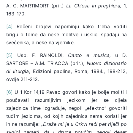
A. G. MARTIMORT (prir.)
La Chiesa in preghiera,
1,
163-170.
[4]
Rečeni brojevi napominju kako treba voditi
brigu o tome da neke molitve i usklici spadaju na
svećenika, a neke na vjernike.
[5]
Usp. F. RAINOLDI,
Canto e musica,
u D.
SARTORE – A.M. TRIACCA (prir.),
Nuovo dizionario
di liturgia,
Edizioni paoline, Roma, 1984., 198-212,
ovdje 211-212.
[6]
U 1 Kor 14,19 Pavao govori kako je bolje moliti i
poučavati razumljivim jezikom jer se cijela
zajednica time izgrađuje, negoli „efektno“ govoriti
tuđim jezicima, od kojih zajednica nema koristi jer
ih ne razumije:
„Draže mi je u Crkvi reći pet riječi po
svojoj pameti, da i druge poučim, negoli deset