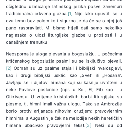
očigledno uzmicanje latinskog jezika posve zanemari
tradicionalna crkvena glazba.
[1]
Nije lako upustiti se u
ovu temu bez polemike i sigurno je da će se o njoj još
puno raspravljati. Mi bismo htjeli dati samo nekoliko
naglasaka o ulozi liturgijske glazbe u prošlosti i u
današnjem trenutku.
Neosporna je uloga pjevanja u bogoslužju. U počecima
kršćanskog bogoslužja psalmi su se isključivo pjevali.
[2]
Odmah su uz psalme stajali i biblijski hvalospjevi,
kao i drugi biblijski usklici kao „Svet“ ili „Hosana“.
Javljaju se i dijelovi himana koji su kasnije uvršteni u
neke Pavlove poslanice (npr. u Kol, Ef, Fil) kao i u
Otkrivenju. U vrijeme kristoloških borbi liturgijske su
pjesme, tj. himni imali važnu ulogu. Tako se Ambrozije
borio protiv arijanaca njhovim oružjem: pravovjernim
himnima, a Augustin je čak na melodije nekih heretičkih
himana ubacivao pravovjerni tekst.
[3]
Neki su od