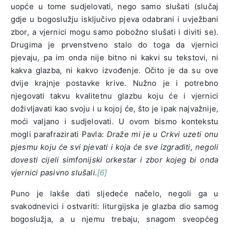
uopće u tome sudjelovati, nego samo slušati (slučaj
gdje u bogoslužju isključivo pjeva odabrani i uvježbani
zbor, a vjernici mogu samo pobožno slušati i diviti se).
Drugima je prvenstveno stalo do toga da vjernici
pjevaju, pa im onda nije bitno ni kakvi su tekstovi, ni
kakva glazba, ni kakvo izvođenje. Očito je da su ove
dvije krajnje postavke krive. Nužno je i potrebno
njegovati takvu kvalitetnu glazbu koju će i vjernici
doživljavati kao svoju i u kojoj će, što je ipak najvažnije,
moći valjano i sudjelovati. U ovom bismo kontekstu
mogli parafrazirati Pavla:
Draže mi je u Crkvi uzeti onu
pjesmu koju će svi pjevati i koja će sve izgraditi, negoli
dovesti cijeli simfonijski orkestar i zbor kojeg bi onda
vjernici pasivno slušali.
[6]
Puno je lakše dati sljedeće načelo, negoli ga u
svakodnevici i ostvariti: liturgijska je glazba dio samog
bogoslužja, a u njemu trebaju, snagom sveopćeg