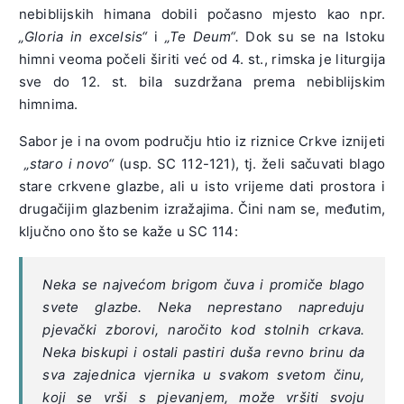
nebiblijskih himana dobili počasno mjesto kao npr.
„Gloria in excelsis“
i
„Te Deum“.
Dok su se na Istoku
himni veoma počeli širiti već od 4. st., rimska je liturgija
sve do 12. st. bila suzdržana prema nebiblijskim
himnima.
Sabor je i na ovom području htio iz riznice Crkve iznijeti
„staro i novo“
(usp. SC 112-121), tj. želi sačuvati blago
stare crkvene glazbe, ali u isto vrijeme dati prostora i
drugačijim glazbenim izražajima. Čini nam se, međutim,
ključno ono što se kaže u SC 114:
Neka se najvećom brigom čuva i promiče blago
svete glazbe. Neka neprestano napreduju
pjevački zborovi, naročito kod stolnih crkava.
Neka biskupi i ostali pastiri duša revno brinu da
sva zajednica vjernika u svakom svetom činu,
koji se vrši s pjevanjem, može vršiti svoju