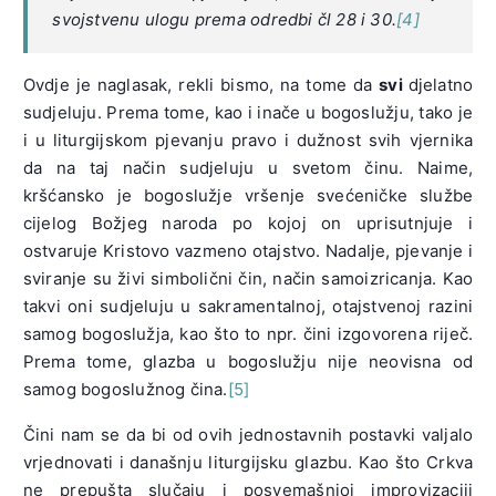
svojstvenu ulogu prema odredbi čl 28 i 30.
[4]
Ovdje je naglasak, rekli bismo, na tome da
svi
djelatno
sudjeluju. Prema tome, kao i inače u bogoslužju, tako je
i u liturgijskom pjevanju pravo i dužnost svih vjernika
da na taj način sudjeluju u svetom činu. Naime,
kršćansko je bogoslužje vršenje svećeničke službe
cijelog Božjeg naroda po kojoj on uprisutnjuje i
ostvaruje Kristovo vazmeno otajstvo. Nadalje, pjevanje i
sviranje su živi simbolični čin, način samoizricanja. Kao
takvi oni sudjeluju u sakramentalnoj, otajstvenoj razini
samog bogoslužja, kao što to npr. čini izgovorena riječ.
Prema tome, glazba u bogoslužju nije neovisna od
samog bogoslužnog čina.
[5]
Čini nam se da bi od ovih jednostavnih postavki valjalo
vrjednovati i današnju liturgijsku glazbu. Kao što Crkva
ne prepušta slučaju i posvemašnjoj improvizaciji