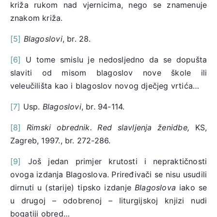
križa rukom nad vjernicima, nego se znamenuje
znakom križa.
[5]
Blagoslovi
, br. 28.
[6]
U tome smislu je nedosljedno da se dopušta
slaviti od misom blagoslov nove škole ili
veleučilišta kao i blagoslov novog dječjeg vrtića…
[7]
Usp.
Blagoslovi
, br. 94-114.
[8]
Rimski obrednik. Red slavljenja ženidbe,
KS,
Zagreb, 1997., br. 272-286.
[9]
Još jedan primjer krutosti i nepraktičnosti
ovoga izdanja Blagoslova. Priređivači se nisu usudili
dirnuti u (starije) tipsko izdanje
Blagoslova
iako se
u drugoj – odobrenoj – liturgijskoj knjizi nudi
bogatiji obred…