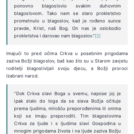
ponovno blagoslovio svakim duhovnim
blagoslovom. Tako nam se staro prokletstvo
prometnulo u blagoslov, kad je rođeno sunce
pravde, Krist, naš Bog. On nas je oslobodio
prokletstva i darovao nam blagoslov.”
[2]
Imajući to pred očima Crkva u posebnim prigodama
zaziva Božji blagoslov, baš kao što su u Starom zavjetu
roditelji blagoslivljali svoju djecu, a Božji proroci
Izabrani narod.
“Dok Crkva slavi Boga u svemu, napose joj je
ipak stalo do toga da se slava Božja očituje
prema ljudima, milošću preporođenima ili onima
koji se imaju preporoditi. Tim blagoslovima
Crkva za ljude i s ljudima slavi Gospodina u
mnogim prigodama života i na ljude zaziva Božju