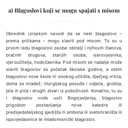
a) Blagoslovi koji se mogu spajati s misom
Obrednik izrijekom navodi da se neki blagoslovi –
prema prilikama – mogu slaviti pod misom. To su u
prvom redu blagoslovi
osoba
: obitelji i njihovih članova,
bračnih drugova, starijih osoba, vjerovjesnika,
vjeroučitelja, hodočasnika. Pod misom se nadalje može
slaviti blagoslov za početak školske godine, a zatim
blagoslovi nove škole ili visokog učilišta, dječjeg vrtića,
doma za mladež, liturgijskog posuđa i odjeće, groblja,
jela ili pića i drugih stvari iz pobožnosti. Konačno, tu su
i blagoslov vode uoči Bogojavljenja, blagoslov
prigodom postavljanja nove katedre ili
predsjedateljskog sjedišta ili ambona ili svetohraništa ili
ispovjedaonice te mladomisnički blagoslov.