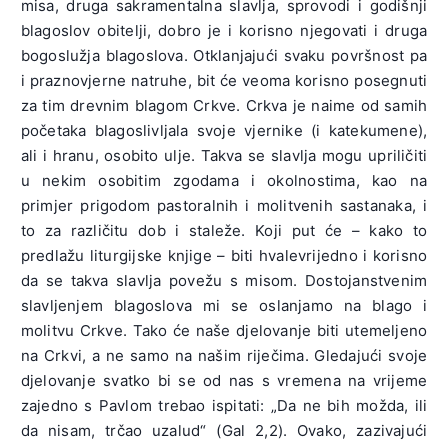
misa, druga sakramentalna slavlja, sprovodi i godišnji
blagoslov obitelji, dobro je i korisno njegovati i druga
bogoslužja blagoslova. Otklanjajući svaku površnost pa
i praznovjerne natruhe, bit će veoma korisno posegnuti
za tim drevnim blagom Crkve. Crkva je naime od samih
početaka blagoslivljala svoje vjernike (i katekumene),
ali i hranu, osobito ulje. Takva se slavlja mogu upriličiti
u nekim osobitim zgodama i okolnostima, kao na
primjer prigodom pastoralnih i molitvenih sastanaka, i
to za različitu dob i staleže. Koji put će – kako to
predlažu liturgijske knjige – biti hvalevrijedno i korisno
da se takva slavlja povežu s misom. Dostojanstvenim
slavljenjem blagoslova mi se oslanjamo na blago i
molitvu Crkve. Tako će naše djelovanje biti utemeljeno
na Crkvi, a ne samo na našim riječima. Gledajući svoje
djelovanje svatko bi se od nas s vremena na vrijeme
zajedno s Pavlom trebao ispitati: „Da ne bih možda, ili
da nisam, trčao uzalud“ (Gal 2,2). Ovako, zazivajući