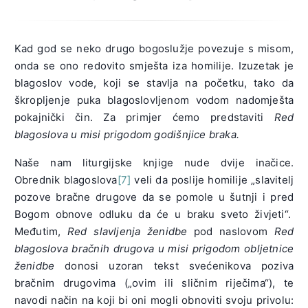
Kad god se neko drugo bogoslužje povezuje s misom,
onda se ono redovito smješta iza homilije. Izuzetak je
blagoslov vode, koji se stavlja na početku, tako da
škropljenje puka blagoslovljenom vodom nadomješta
pokajnički čin. Za primjer ćemo predstaviti
Red
blagoslova u misi prigodom godišnjice braka.
Naše nam liturgijske knjige nude dvije inačice.
Obrednik blagoslova
[7]
veli da poslije homilije „slavitelj
pozove bračne drugove da se pomole u šutnji i pred
Bogom obnove odluku da će u braku sveto živjeti“.
Međutim,
Red slavljenja ženidbe
pod naslovom
Red
blagoslova bračnih drugova u misi prigodom obljetnice
ženidbe
donosi uzoran tekst svećenikova poziva
bračnim drugovima („ovim ili sličnim riječima“), te
navodi način na koji bi oni mogli obnoviti svoju privolu: