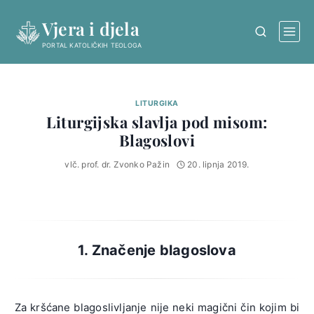
Skip
Vjera i djela
to
content
PORTAL KATOLIČKIH TEOLOGA
LITURGIKA
Liturgijska slavlja pod misom:
Blagoslovi
vlč. prof. dr. Zvonko Pažin
20. lipnja 2019.
1. Značenje blagoslova
Za kršćane blagoslivljanje nije neki magični čin kojim bi