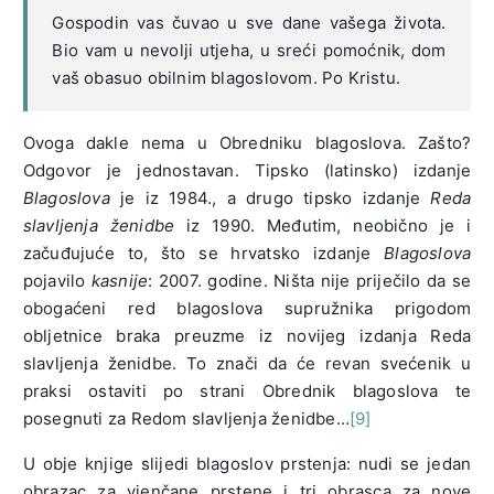
Gospodin vas čuvao u sve dane vašega života.
Bio vam u nevolji utjeha, u sreći pomoćnik, dom
vaš obasuo obilnim blagoslovom. Po Kristu.
Ovoga dakle nema u Obredniku blagoslova. Zašto?
Odgovor je jednostavan. Tipsko (latinsko) izdanje
Blagoslova
je iz 1984., a drugo tipsko izdanje
Reda
slavljenja ženidbe
iz 1990. Međutim, neobično je i
začuđujuće to, što se hrvatsko izdanje
Blagoslova
pojavilo
kasnije
: 2007. godine. Ništa nije priječilo da se
obogaćeni red blagoslova supružnika prigodom
obljetnice braka preuzme iz novijeg izdanja Reda
slavljenja ženidbe. To znači da će revan svećenik u
praksi ostaviti po strani Obrednik blagoslova te
posegnuti za Redom slavljenja ženidbe…
[9]
U obje knjige slijedi blagoslov prstenja: nudi se jedan
obrazac za vjenčane prstene i tri obrasca za nove