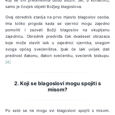
koji se tim predmetima budu služili. Jer, u konačnici,
samo je čovjek objekt Božjeg blagoslova.
Ovaj obrednik stavlja na prvo mjesto blagoslov osoba.
Ima toliko prigoda kada se vjernici mogu zajedno
pomoliti i zazvati Božji blagoslov na okupljenu
zajednicu. Obrednik predviđa čak dvadeset obrazaca
koje može slaviti laik u zajednici vjernika, snagom
svoga općeg svećeništva. Ipak će laik uvijek dati
prednost đakonu, đakon svećeniku, svećenik biskupu.
[4]
2. Koji se blagoslovi mogu spojiti s
misom?
Po sebi se ne mogu svi blagoslovi spojiti s misom.