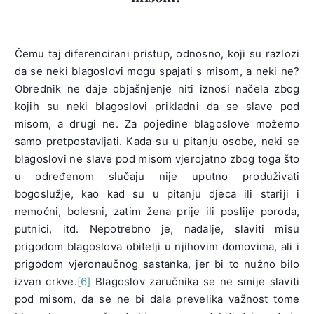
Čemu taj diferencirani pristup, odnosno, koji su razlozi
da se neki blagoslovi mogu spajati s misom, a neki ne?
Obrednik ne daje objašnjenje niti iznosi načela zbog
kojih su neki blagoslovi prikladni da se slave pod
misom, a drugi ne. Za pojedine blagoslove možemo
samo pretpostavljati. Kada su u pitanju osobe, neki se
blagoslovi ne slave pod misom vjerojatno zbog toga što
u određenom slučaju nije uputno produživati
bogoslužje, kao kad su u pitanju djeca ili stariji i
nemoćni, bolesni, zatim žena prije ili poslije poroda,
putnici, itd. Nepotrebno je, nadalje, slaviti misu
prigodom blagoslova obitelji u njihovim domovima, ali i
prigodom vjeronaučnog sastanka, jer bi to nužno bilo
izvan crkve.
[6]
Blagoslov zaručnika se ne smije slaviti
pod misom, da se ne bi dala prevelika važnost tome