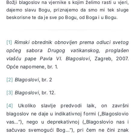
Božji blagoslov na vjernike s kojim želimo rasti u vjeri,
dajemo slavu Bogu, priznajemo da smo mi tek sluge
beskorisne te da je sve po Bogu, od Boga i u Bogu.
[1]
Rimski obrednik obnovljen prema odluci svetog
općeg sabora Drugog vatikanskog, proglašen
vlašću pape Pavla VI. Blagoslovi
, Zagreb, 2007.
Opće napomene, br. 1.
[2]
Blagoslovi
, br. 2
[3]
Blagoslovi
, br. 12.
[4]
Ukoliko slavlje predvodi laik, on završni
blagoslov ne daje u indikativnoj formi („Blagoslovio
vas…“), nego u deprekativnoj („Blagoslovio nas i
sačuvao svemogući Bog…“), pri čem ne čini znak