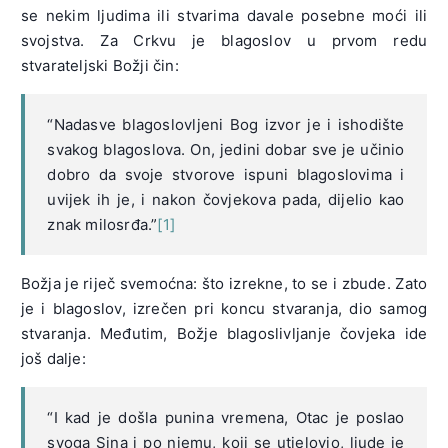
se nekim ljudima ili stvarima davale posebne moći ili
svojstva. Za Crkvu je blagoslov u prvom redu
stvarateljski Božji čin:
“Nadasve blagoslovljeni Bog izvor je i ishodište
svakog blagoslova. On, jedini dobar sve je učinio
dobro da svoje stvorove ispuni blagoslovima i
uvijek ih je, i nakon čovjekova pada, dijelio kao
znak milosrđa.”
[1]
Božja je riječ svemoćna: što izrekne, to se i zbude. Zato
je i blagoslov, izrečen pri koncu stvaranja, dio samog
stvaranja. Međutim, Božje blagoslivljanje čovjeka ide
još dalje:
“I kad je došla punina vremena, Otac je poslao
svoga Sina i po njemu, koji se utjelovio, ljude je