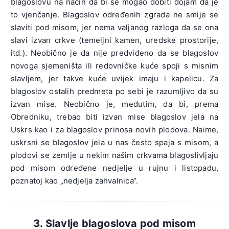
blagoslovu na način da bi se mogao dobiti dojam da je
to vjenčanje. Blagoslov određenih zgrada ne smije se
slaviti pod misom, jer nema valjanog razloga da se ona
slavi izvan crkve (temeljni kamen, uredske prostorije,
itd.). Neobično je da nije predviđeno da se blagoslov
novoga sjemeništa ili redovničke kuće spoji s misnim
slavljem, jer takve kuće uvijek imaju i kapelicu. Za
blagoslov ostalih predmeta po sebi je razumljivo da su
izvan mise. Neobično je, međutim, da bi, prema
Obredniku, trebao biti izvan mise blagoslov jela na
Uskrs kao i za blagoslov prinosa novih plodova. Naime,
uskrsni se blagoslov jela u nas često spaja s misom, a
plodovi se zemlje u nekim našim crkvama blagoslivljaju
pod misom određene nedjelje u rujnu i listopadu,
poznatoj kao „nedjelja zahvalnica“.
3. Slavlje blagoslova pod misom