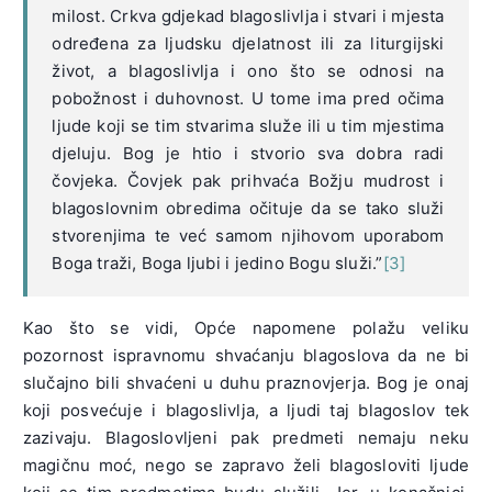
milost. Crkva gdjekad blagoslivlja i stvari i mjesta
određena za ljudsku djelatnost ili za liturgijski
život, a blagoslivlja i ono što se odnosi na
pobožnost i duhovnost. U tome ima pred očima
ljude koji se tim stvarima služe ili u tim mjestima
djeluju. Bog je htio i stvorio sva dobra radi
čovjeka. Čovjek pak prihvaća Božju mudrost i
blagoslovnim obredima očituje da se tako služi
stvorenjima te već samom njihovom uporabom
Boga traži, Boga ljubi i jedino Bogu služi.”
[3]
Kao što se vidi, Opće napomene polažu veliku
pozornost ispravnomu shvaćanju blagoslova da ne bi
slučajno bili shvaćeni u duhu praznovjerja. Bog je onaj
koji posvećuje i blagoslivlja, a ljudi taj blagoslov tek
zazivaju. Blagoslovljeni pak predmeti nemaju neku
magičnu moć, nego se zapravo želi blagosloviti ljude