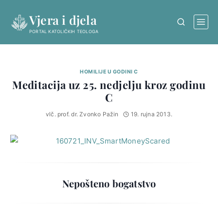
Skip
Vjera i djela
to
content
PORTAL KATOLIČKIH TEOLOGA
HOMILIJE U GODINI C
Meditacija uz 25. nedjelju kroz godinu
C
vlč. prof. dr. Zvonko Pažin
19. rujna 2013.
Nepošteno bogatstvo