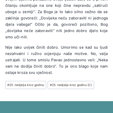
čitanju okomljuje na one koji čine nepravdu „satirući
uboge u zemlji“. Za Boga je to tako silno važno da se
zaklinje govoreći: „Dovijeka neću zaboraviti ni jednoga
djela vašega!“ Očito je da, govoreći pozitivno, Bog
„dovijeka neće zaboraviti“ niti jedno dobro djelo koje
smo uči-nili.
Nije lako uvijek činiti dobro. Umorimo se kad su ljudi
nezahvalni i ružno ocjenjuju naše motive. No, valja
ustrajati. U tome smislu Pavao jednostavno veli: „Neka
vam ne dodija činiti dobro“. To je ono blago koje nam
ostaje kroza svu vječnost.
Post
#
25. nedjelja kroz godinu
#
25. nedjelja kroz godinu (C)
Tags: