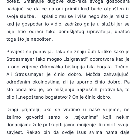
potez. Smanjuje dugove duž-nika svoga gospodara
nadajući se da će ga oni primiti kad bude otpušten iz
svoje službe. I isplatilo mu se i više nego što je mislio:
kad je gospodar to vidio, zadržao ga je u službi jer se
nije htio odreći tako domišljatog upravitelja, unatoč
toga što je nepošten.
Povijest se ponavlja. Tako se znaju čuti kritike kako je
Strossmayer lako mogao „izigravati“ dobrotvora kad je
u ono vrijeme đakovačka biskupija bila bogata. Točno.
Ali Strossmayer je činio dobro. Možda zahvaljujući
određenim okolnostima, ali je uporno činio dobro. Pa
što onda ako je, po mišljenju najžešćih protivnika, to
bilo i „nepošteno bogatstvo“? On je činio dobro.
Dragi prijatelji, ako se vratimo u naše vrijeme, ne
želimo govoriti samo o „tajkunima“ koji nekim
donacijama žele potkupiti javno mnijenje ili umiriti svoju
savjest. Rekao bih da ovdje Isus svima nama daje