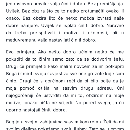
jednostavno pravilo: valja činiti dobro. Bez premišljanja.
Uvijek. Bez obzira što će to netko protumačiti ovako ili
onako. Bez obzira što će netko možda izvrtati naše
dobre namjere. Uvijek se isplati činiti dobro. Naravno
da treba preispitivati i motive i okolnosti, ali u
međuvremenu valja nastavljati činiti dobro.
Evo primjera. Ako nešto dobro učinim netko će me
pokuditi da to činim samo zato da se dodvorim šefu.
Drugi će primijetiti kako malim novcem želim potkupiti
Boga i smiriti svoju savjest za sve one grozote koje sam
činio. Drugi će s gorčinom reći da bi bilo bolje da je
moja pomoć otišla na sasvim drugu adresu. Oni
najogorčeniji će ustvrditi da mi to, obzirom na moje
motive, ionako ništa ne vrijedi. No pored svega, ja ću
uporno nastojati činiti dobro.
Bog je u svojim zahtjevima sasvim konkretan. Želi da mi
svojim djelima pokažemo svoju ljubav. Zato se u prvom