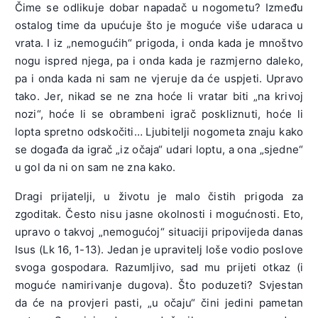
Čime se odlikuje dobar napadač u nogometu? Između
ostalog time da upućuje što je moguće više udaraca u
vrata. I iz „nemogućih“ prigoda, i onda kada je mnoštvo
nogu ispred njega, pa i onda kada je razmjerno daleko,
pa i onda kada ni sam ne vjeruje da će uspjeti. Upravo
tako. Jer, nikad se ne zna hoće li vratar biti „na krivoj
nozi“, hoće li se obrambeni igrač poskliznuti, hoće li
lopta spretno odskočiti… Ljubitelji nogometa znaju kako
se događa da igrač „iz očaja“ udari loptu, a ona „sjedne“
u gol da ni on sam ne zna kako.
Dragi prijatelji, u životu je malo čistih prigoda za
zgoditak. Često nisu jasne okolnosti i mogućnosti. Eto,
upravo o takvoj „nemogućoj“ situaciji pripovijeda danas
Isus (Lk 16, 1-13). Jedan je upravitelj loše vodio poslove
svoga gospodara. Razumljivo, sad mu prijeti otkaz (i
moguće namirivanje dugova). Što poduzeti? Svjestan
da će na provjeri pasti, „u očaju“ čini jedini pametan