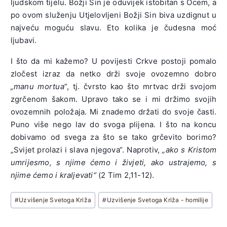
ljudskom tijelu. Božji Sin je oduvijek istobitan s Ocem, a
po ovom služenju Utjelovljeni Božji Sin biva uzdignut u
najveću moguću slavu. Eto kolika je čudesna moć
ljubavi.
I što da mi kažemo? U povijesti Crkve postoji pomalo
zločest izraz da netko drži svoje ovozemno dobro
„manu mortua“
, tj. čvrsto kao što mrtvac drži svojom
zgrčenom šakom. Upravo tako se i mi držimo svojih
ovozemnih položaja. Mi znademo držati do svoje časti.
Puno više nego lav do svoga plijena. I što na koncu
dobivamo od svega za što se tako grčevito borimo?
„Svijet prolazi i slava njegova“. Naprotiv,
„ako s Kristom
umrijesmo, s njime ćemo i živjeti, ako ustrajemo, s
njime ćemo i kraljevati“
(2 Tim 2,11-12).
Post
#
Uzvišenje Svetoga Križa
#
Uzvišenje Svetoga Križa - homilije
Tags: