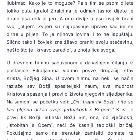
ljubimac. Kako je to moguće? Pa s tim se psom dijete
toliko puta igralo! Znalcima je odmah jasno: dijete je
diralo psa dok je jeo. A ono divlje u psu uvijek brani
svoj „plijen“. Zvijeri su najopasnije upravo kad im se
dirne u plijen. To je njihova lovina, i to ne ispuštaju.
Slično tako i čovjek zna žilavo braniti svoju stečevinu,
nešto što je „krvavo zaradio“, u znoju lica svoga.
U drevnom himnu sačuvanom u današnjem čitanju iz
poslanice Filipljanima vidimo posve drugačiji stav
Krista, Božjeg Sina. U ovom himnu na neki se način
razlaže sav Božji spasiteljski naum, sva mudrost
Kristova spasenja i pravilo života njegovih sljedbenika.
Na samom se početku veli:
„On, trajni lik Božji, nije se
kao plijena držao svoje jednakosti s Bogom.“
Krist je
pravi lik Božji, istinski Božji Sin, onaj od vječnosti,
„istobitan s Ocem“, reći će kasniji teološki izričaj.
Pokušajmo samo na trenutak zamisliti domete te