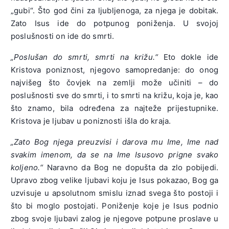
„gubi“. Što god čini za ljubljenoga, za njega je dobitak.
Zato Isus ide do potpunog poniženja. U svojoj
poslušnosti on ide do smrti.
„Poslušan do smrti, smrti na križu.“
Eto dokle ide
Kristova poniznost, njegovo samopredanje: do onog
najvišeg što čovjek na zemlji može učiniti – do
poslušnosti sve do smrti, i to smrti na križu, koja je, kao
što znamo, bila određena za najteže prijestupnike.
Kristova je ljubav u poniznosti išla do kraja.
„Zato Bog njega preuzvisi i darova mu Ime, Ime nad
svakim imenom, da se na Ime Isusovo prigne svako
koljeno.“
Naravno da Bog ne dopušta da zlo pobijedi.
Upravo zbog velike ljubavi koju je Isus pokazao, Bog ga
uzvisuje u apsolutnom smislu iznad svega što postoji i
što bi moglo postojati. Poniženje koje je Isus podnio
zbog svoje ljubavi zalog je njegove potpune proslave u