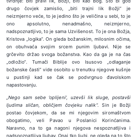
tvrdnje: biti pravi lik, Božji, biti kao Bog. Što bi god
drugo čovjek zamislio, „biti trajni lik Božji“ je
neizmjerno veće, to je jedino što je veličina u sebi, to je
ono apsolutno, nenadmašno, neizmjerno,
nadspoznatljivo, to je sama Uzvišenost. To je ona Božja,
Kristova „logika“. On gleda božanskim, milosnim očima,
on obuhvaća svojim srcem punim ljubavi. Nije se
grčevito držao svoga božanstva. Kao da ga je na čas
„odložio“. Tumači Biblije ovo Isusovo „odlaganje
božanske časti“ vide osobito u trenutku njegove kušnje
u pustinji kad se čak se podvrgnuo đavolskom
napastovanju.
„Nego sam sebe ’oplijeni’, uzevši lik sluge, postavši
ljudima sličan, obličjem čovjeku nalik“.
Sin je Božji
postao čovjekom, da se mi njegovim siromaštvom
obogatimo, veli Pavao u Poslanici Korinćanima.
Naravno, na to ga nagoni njegova nespoznatljiva i
nadspoznatljiva ljubav. Onaj tko ljubi, ne gleda na to što