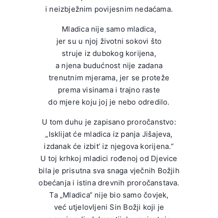
i neizbježnim povijesnim nedaćama.
Mladica nije samo mladica,
jer su u njoj životni sokovi što
struje iz dubokog korijena,
a njena budućnost nije zadana
trenutnim mjerama, jer se proteže
prema visinama i trajno raste
do mjere koju joj je nebo odredilo.
U tom duhu je zapisano proročanstvo:
„Isklijat će mladica iz panja Jišajeva,
izdanak će izbit’ iz njegova korijena.“
U toj krhkoj mladici rođenoj od Djevice
bila je prisutna sva snaga vječnih Božjih
obećanja i istina drevnih proročanstava.
Ta „Mladica“ nije bio samo čovjek,
već utjelovljeni Sin Božji koji je