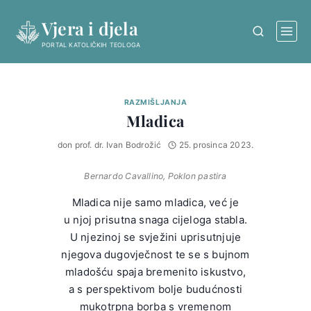
Skip
Vjera i djela
to
content
PORTAL KATOLIČKIH TEOLOGA
RAZMIŠLJANJA
Mladica
don prof. dr. Ivan Bodrožić
25. prosinca 2023.
Bernardo Cavallino, Poklon pastira
Mladica nije samo mladica, već je
u njoj prisutna snaga cijeloga stabla.
U njezinoj se svježini uprisutnjuje
njegova dugovječnost te se s bujnom
mladošću spaja bremenito iskustvo,
a s perspektivom bolje budućnosti
mukotrpna borba s vremenom