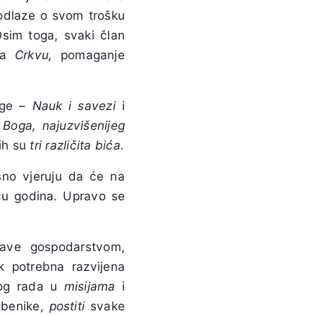
 odlaze o svom trošku
sim toga, svaki član
 za
Crkvu,
pomaganje
jige –
Nauk i savezi
i
 Boga, najuzvišenijeg
jih su
tri različita bića.
no vjeruju da će na
ću godina. Upravo se
ave gospodarstvom,
k potrebna razvijena
nog rada u
misijama
i
žbenike,
postiti
svake