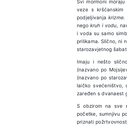
Svi mormoni moraju 
veze s kršćanskim k
podjeljivanja
krizme.
nego
kruh i vodu,
nav
i voda su samo simbol
prilikama. Slično, n
starozavjetnog šabat
Imaju i nešto slič
(nazvano po Mojsijev
(nazvano po staroza
laičko svećeništvo,
zaređen s dvanaest g
S obzirom na sve r
početke, sumnjivu po
priznati požrtvovnost