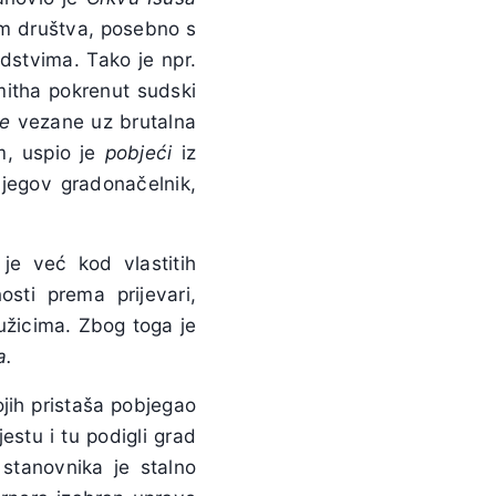
om društva, posebno s
dstvima. Tako je npr.
mitha pokrenut sudski
pe
vezane uz brutalna
m, uspio je
pobjeći
iz
jegov gradonačelnik,
 je već kod vlastitih
osti prema prijevari,
užicima. Zbog toga je
a.
ojih pristaša pobjegao
stu i tu podigli grad
stanovnika je stalno