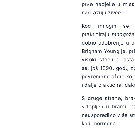
prve nedjelje u mjes
nadražuju živce.
Kod mnogih se l
prakticiraju
mnogože
dobio odobrenje u ob
Brigham Young je, pr
visoku stopu prirast
se, još 1890. god., z
povremene afere koje
i dalje prakticira, da
S druge strane, bra
sklopljen u hramu na
neusporedivo više sm
kod mormona.