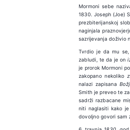
Mormoni sebe naziv
1830. Joseph (Joe) Smi
prezbiterijanskoj sl
naginjala praznovjer
sazrijevanja doživio 
Tvrdio je da mu se,
zabludi, te da je on
je prorok Mormoni po
zakopano nekoliko
z
nalazi zapisana
Božj
Smith je preveo te z
sadrži razbacane mis
niti naglasiti kako 
dovoljno govori sam z
6. travnja
1830. god