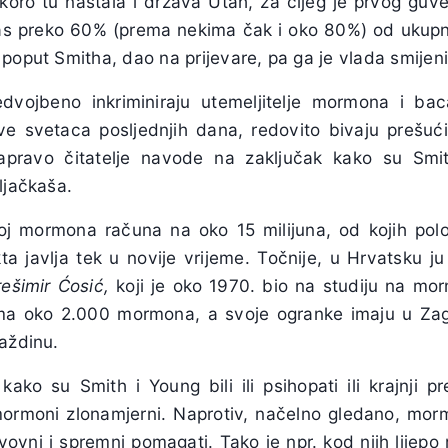
skoro tu nastala i država Utah, za čijeg je prvog guv
s preko 60% (prema nekima čak i oko 80%) od ukupn
poput Smitha, dao na prijevare, pa ga je vlada smijeni
edvojbeno inkriminiraju utemeljitelje mormona i ba
kve svetaca posljednjih dana, redovito bivaju preš
pravo čitatelje navode na zaključak kako su Smit
ljačkaša.
j mormona računa na oko 15 milijuna, od kojih polo
a javlja tek u novije vrijeme. Točnije, u Hrvatsku ju
rešimir Ćosić,
koji je oko 1970. bio na studiju na mo
ma oko 2.000 mormona, a svoje ogranke imaju u Zagre
aždinu.
kako su Smith i Young bili ili psihopati ili krajnji 
 mormoni zlonamjerni. Naprotiv, načelno gledano, mormo
ovni i spremni pomagati. Tako je npr. kod njih lijepo