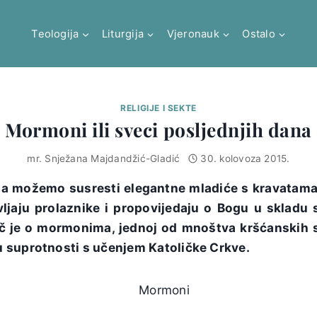
Teologija
Liturgija
Vjeronauk
Ostalo
RELIGIJE I SEKTE
Mormoni ili sveci posljednjih dana
mr. Snježana Majdandžić-Gladić
30. kolovoza 2015.
ma možemo susresti elegantne mladiće s kravatama,
vljaju prolaznike i propovijedaju o Bogu u skladu
ječ je o mormonima, jednoj od mnoštva kršćanskih se
 suprotnosti s učenjem Katoličke Crkve.