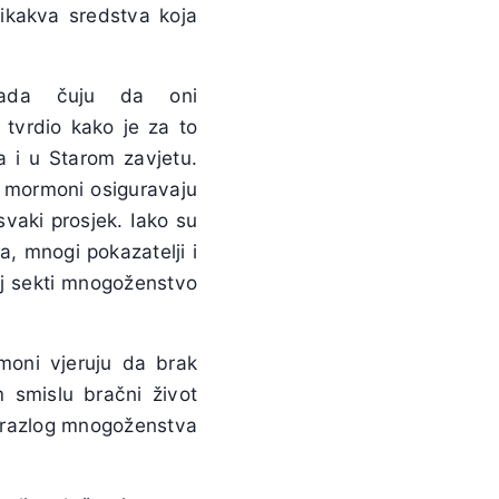
 ikakva sredstva koja
kada čuju da oni
tvrdio kako je za to
a i u Starom zavjetu.
n mormoni osiguravaju
vaki prosjek. Iako su
a, mnogi pokazatelji i
oj sekti mnogoženstvo
moni vjeruju da brak
m smislu bračni život
o razlog mnogoženstva