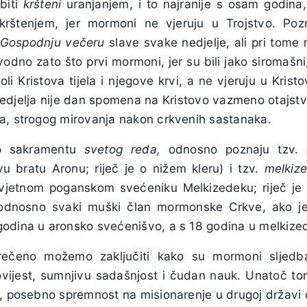
biti
kršteni
uranjanjem, i to najranije s osam godina,
rštenjem, jer mormoni ne vjeruju u Trojstvo. Poz
Gospodnju večeru
slave svake nedjelje, ali pri tome n
odno zato što prvi mormoni, jer su bili jako siromašni,
i Kristova tijela i njegove krvi, a ne vjeruju u Krist
i nedjelja nije dan spomena na Kristovo vazmeno otajst
a, strogog mirovanja nakon crkvenih sastanaka.
no sakramentu
svetog reda,
odnosno poznaju tzv.
u bratu Aronu; riječ je o nižem kleru) i tzv.
melkize
vjetnom poganskom svećeniku Melkizedeku; riječ je o
 odnosno svaki muški član mormonske Crkve, ako je
odina u aronsko svećenišvo, a s 18 godina u melkized
ečeno možemo zaključiti kako su mormoni sljedb
vijest, sumnjivu sadašnjost i čudan nauk. Unatoč t
, posebno spremnost na misionarenje u drugoj državi o