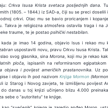
aju:
Crkva Isusa Krista svetaca posljednjih dana.
Tu
th (1805. – 1844.) iz SAD-a, čiji su se preci doselili 
obodnoj crkvi. Otac mu se bavio proricanjem i kopanje
ju. Takva je religiozna atmosfera ostavila traga i na 
neke traume, te je postao
psihički nestabilan.
 kada je imao 14 godina, objavio Isus i rekao mu
izabran
uspostaviti novu, pravu Crkvu Isusa Krista. Ta
slao svog glasnika, sina
Morona,
koji mu je rekao kak
latnih ploča,
ispisanih na reformiranom egipatskom 
a objava i povijest američkih prastanovnika.
Uz pom
apise i objavio ih pod nazivom
Knjiga Mormon
(Mormono
li iz Starog i Novog zavjeta, te izmišljenu povijest 
je do danas u toj knjizi učinjeno blizu 4.000 preinaka
a sebe o “autoritetu” te knjige.
.
kao “svećenik” kojega je zaredio anđeo Moron, ust