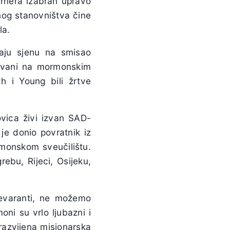
ernera izabran upravo
og stanovništva čine
la.
caju sjenu na smisao
ućivani na mormonskim
h i Young bili žrtve
vica živi izvan SAD-
 je donio povratnik iz
rmonskom sveučilištu.
bu, Rijeci, Osijeku,
prevaranti, ne možemo
ni su vrlo ljubazni i
 razvijena misionarska