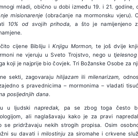
mnogi mladi, obično u dobi između 19. i 21. godine,
nje misionarenje
(obraćanje na mormonsku vjeru). O
ati
10% od svojih prihoda,
a što je namijenjeno
 namjene.
ito cijene Bibliju i
Knjigu Mormon,
te još dvije kn
rmoni ne vjeruju u Sveto Trojstvo, nego u
tjelesnog
 koji je najprije bio čovjek. Tri Božanske Osobe za n
ne sekti, zagovaraju
hilijazam
ili
milenarizam,
odnos
 zajedno s pravednicima – mormonima – vladati tisu
a posljednjih dana.
ju u ljudski
napredak,
pa se zbog toga često b
nologijom, ali naglašavaju kako je za pravi napreda
to se pridržavaju nekih strogih propisa. Osim osob
žni su davati i
milostinju
za siromahe i crkvene slu