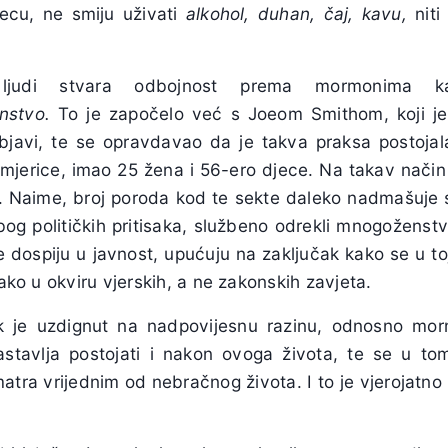
ecu, ne smiju uživati
alkohol, duhan, čaj, kavu,
niti
judi stvara odbojnost prema mormonima 
nstvo.
To je započelo već s Joeom Smithom, koji je 
javi, te se opravdavao da je takva praksa postojal
imjerice, imao 25 žena i 56-ero djece. Na takav nači
a. Naime, broj poroda kod te sekte daleko nadmašuje s
bog političkih pritisaka, službeno odrekli mnogoženstv
 dospiju u javnost, upućuju na zaključak kako se u t
kako u okviru vjerskih, a ne zakonskih zavjeta.
k je uzdignut na nadpovijesnu razinu, odnosno mor
stavlja postojati i nakon ovoga života, te se u to
atra vrijednim od nebračnog života. I to je vjerojatn