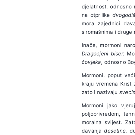
djelatnost, odnosno 
na otprilike
dvogodiš
mora zajednici dav
siromašnima i druge
Inače, mormoni naroč
Dragocjeni biser.
Mo
čovjeka,
odnosno Boga
Mormoni, poput veći
kraju vremena Krist
zato i nazivaju
svecim
Mormoni jako vjeru
poljoprivredom, teh
moralna svijest. Za
davanja
desetine,
du