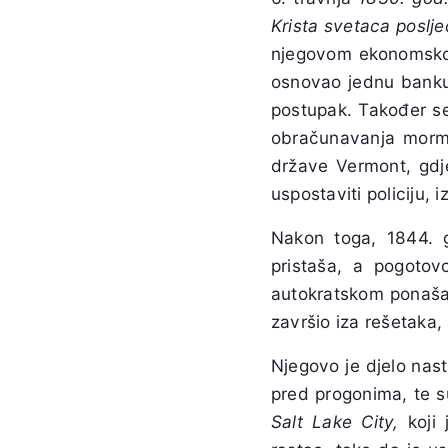
Krista svetaca poslje
njegovom ekonomskom 
osnovao jednu banku 
postupak. Također se
obračunavanja mormo
države Vermont, gdj
uspostaviti policiju, 
Nakon toga, 1844. 
pristaša, a pogotovo
autokratskom ponašan
završio iza rešetaka, 
Njegovo je djelo nas
pred progonima, te s
Salt Lake City,
koji 