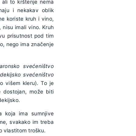
 ali to krštenje nema
naju i nekakav oblik
e koriste kruh i vino,
 nisu imali vino. Kruh
ovu prisutnost pod tim
vo, nego ima značenje
aronsko svećeništvo
dekijsko svećeništvo
 višem kleru). To je
 dostojan, može biti
ekijsko.
a koja ima sumnjive
ome, svakako im treba
 vlastitom trošku.