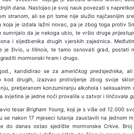
dnjih dana.
Nastojao je svoj nauk povezati s napretk
stranom, ali se pri tome nije služio najčasnijim sre
koja je izdala lažni novac, pa je zbog toga protiv S
 sumnjalo da je nekoga ubio, te vršio druge
prijestu
na i sljedbenika drugih vjerskih zajednica. Međuti
e je živio, u
Illinois,
te tamo osnovati grad, postati n
izgraditi mormonski hram i drugo.
god., kandidirao se za
američkog predsjednika,
ali
 kod drugih, izazvao protivljenje zbog svoje sklon
ju, pretjeranom konzumiranju alkohola i seksualnim 
a svjetina je jedne noći provalila u zatvor i
linčovala g
tavio tesar
Brigham Young,
koji je s više od 12.000 sv
u se nakon 17 mjeseci lutanja zaustavili na jednom mje
je do danas ostao sjedište mormonske Crkve. Broj 