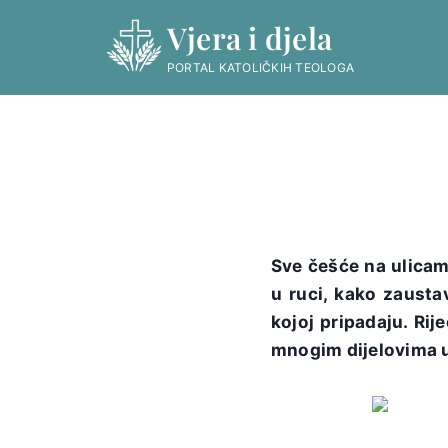
Skip
Vjera i djela
to
content
PORTAL KATOLIČKIH TEOLOGA
Sve češće na ulica
u ruci, kako zausta
kojoj pripadaju. Ri
mnogim dijelovima u