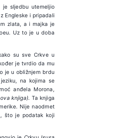
 je sljedbu utemeljio
iz Engleske i pripadali
m zlata, a i majka je
Joeu. Uz to je u doba
 kako su sve Crkve u
kođer je tvrdio da mu
o je u obližnjem brdu
jeziku, na kojima se
oć anđela Morona,
va knjiga).
Ta knjiga
Amerike. Nije naodmet
, što je podatak koji
anovio je
Crkvu Isusa