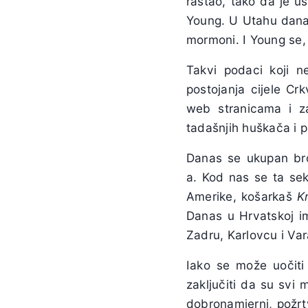
rastao, tako da je u
Young. U Utahu dana
mormoni. I Young se, 
Takvi podaci koji n
postojanja cijele Cr
web stranicama i za
tadašnjih huškača i p
Danas se ukupan bro
a. Kod nas se ta sekt
Amerike, košarkaš
K
Danas u Hrvatskoj i
Zadru, Karlovcu i Var
Iako se može uočiti 
zaključiti da su svi
dobronamjerni, požrtv