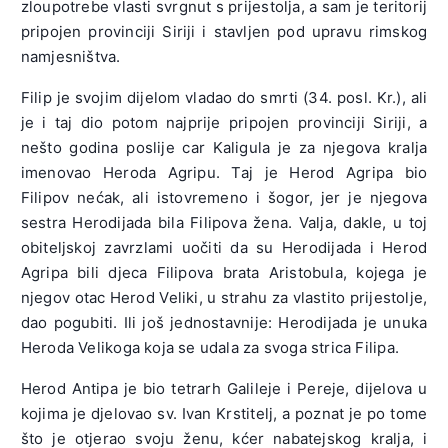
zloupotrebe vlasti svrgnut s prijestolja, a sam je teritorij
pripojen provinciji Siriji i stavljen pod upravu rimskog
namjesništva.
Filip je svojim dijelom vladao do smrti (34. posl. Kr.), ali
je i taj dio potom najprije pripojen provinciji Siriji, a
nešto godina poslije car Kaligula je za njegova kralja
imenovao Heroda Agripu. Taj je Herod Agripa bio
Filipov nećak, ali istovremeno i šogor, jer je njegova
sestra Herodijada bila Filipova žena. Valja, dakle, u toj
obiteljskoj zavrzlami uočiti da su Herodijada i Herod
Agripa bili djeca Filipova brata Aristobula, kojega je
njegov otac Herod Veliki, u strahu za vlastito prijestolje,
dao pogubiti. Ili još jednostavnije: Herodijada je unuka
Heroda Velikoga koja se udala za svoga strica Filipa.
Herod Antipa je bio tetrarh Galileje i Pereje, dijelova u
kojima je djelovao sv. Ivan Krstitelj, a poznat je po tome
što je otjerao svoju ženu, kćer nabatejskog kralja, i