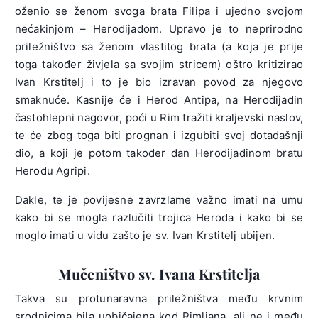
oženio se ženom svoga brata Filipa i ujedno svojom
nećakinjom – Herodijadom. Upravo je to neprirodno
priležništvo sa ženom vlastitog brata (a koja je prije
toga također živjela sa svojim stricem) oštro kritizirao
Ivan Krstitelj i to je bio izravan povod za njegovo
smaknuće. Kasnije će i Herod Antipa, na Herodijadin
častohlepni nagovor, poći u Rim tražiti kraljevski naslov,
te će zbog toga biti prognan i izgubiti svoj dotadašnji
dio, a koji je potom također dan Herodijadinom bratu
Herodu Agripi.
Dakle, te je povijesne zavrzlame važno imati na umu
kako bi se mogla razlučiti trojica Heroda i kako bi se
moglo imati u vidu zašto je sv. Ivan Krstitelj ubijen.
Mučeništvo sv. Ivana Krstitelja
Takva su protunaravna priležništva među krvnim
srodnicima bila uobičajena kod Rimljana, ali ne i među