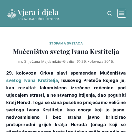
Skip
Vjera i djela
to
content
PORTAL KATOLIČKIH TEOLOGA
STOPAMA SVETACA
Mučeništvo svetog Ivana Krstitelja
mr. Snježana Majdandžić-Gladić
29. kolovoza 2015.
29. kolovoza Crkva slavi spomendan Mučeništva
svetog Ivana Krstitelja
, Isusovog Preteče kojega je,
kao rezultat lakomisleno izrečene rečenice pod
utjecajem strasti, a ne stvarnog htijenja, dao pogubiti
kralj Herod. Toga se dana posebno prisjećamo veličine
svetoga Ivana Krstitelja, kao onoga koji je jasno,
nedvosmisleno i bez straha javno kritizirao
protuprirodni grijeh kralja Heroda (onoga koji se
oženio ženom svoga brata i na takav način navodio na