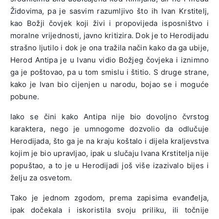
Židovima, pa je sasvim razumljivo što ih Ivan Krstitelj,
kao Božji čovjek koji živi i propovijeda isposništvo i
moralne vrijednosti, javno kritizira. Dok je to Herodijadu
strašno ljutilo i dok je ona tražila način kako da ga ubije,
Herod Antipa je u Ivanu vidio Božjeg čovjeka i iznimno
ga je poštovao, pa u tom smislu i štitio. S druge strane,
kako je Ivan bio cijenjen u narodu, bojao se i moguće
pobune.
Iako se čini kako Antipa nije bio dovoljno čvrstog
karaktera, nego je umnogome dozvolio da odlučuje
Herodijada, što ga je na kraju koštalo i dijela kraljevstva
kojim je bio upravljao, ipak u slučaju Ivana Krstitelja nije
popuštao, a to je u Herodijadi još više izazivalo bijes i
želju za osvetom.
Tako je jednom zgodom, prema zapisima evanđelja,
ipak dočekala i iskoristila svoju priliku, ili točnije