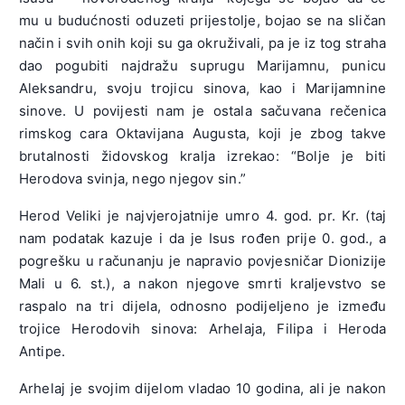
mu u budućnosti oduzeti prijestolje, bojao se na sličan
način i svih onih koji su ga okruživali, pa je iz tog straha
dao pogubiti najdražu suprugu Marijamnu, punicu
Aleksandru, svoju trojicu sinova, kao i Marijamnine
sinove. U povijesti nam je ostala sačuvana rečenica
rimskog cara Oktavijana Augusta, koji je zbog takve
brutalnosti židovskog kralja izrekao: “Bolje je biti
Herodova svinja, nego njegov sin.”
Herod Veliki je najvjerojatnije umro 4. god. pr. Kr. (taj
nam podatak kazuje i da je Isus rođen prije 0. god., a
pogrešku u računanju je napravio povjesničar Dionizije
Mali u 6. st.), a nakon njegove smrti kraljevstvo se
raspalo na tri dijela, odnosno podijeljeno je između
trojice Herodovih sinova: Arhelaja, Filipa i Heroda
Antipe.
Arhelaj je svojim dijelom vladao 10 godina, ali je nakon