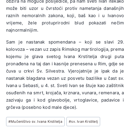
obzira na moguće posljedice, pa nam sveti Ivan itekako
može biti uzor u čvrstoći protiv nametanja današnjih
raznih nemoralnih zakona, koji, baš kao i u Ivanovo
vrijeme, žele protuprirodni blud pokazati nečim
najnormalnijim.
Sam je nastanak spomendana – koji se slavi 29.
kolovoza – vezan uz zapis Rimskog martirologija, prema
kojemu je glava svetog Ivana Krstitelja drugi puta
pronađena na taj dan i kasnije prenesena u Rim, gdje se
čuva u crkvi Sv. Silvestra. Vjerojatnije je ipak da je
nastanak blagdana vezan uz posvetu bazilike u čast sv.
Ivana u Sebasti, u 4. st. Sveti Ivan se štuje kao zaštitnik
osuđenih na smrt, krojača, krznara, vunara, remenara, a
zazivaju ga i kod glavobolje, vrtoglavice, padavice i
grčeva (posebno kod male djece).
Post
#
Mučeništvo sv. Ivana Krstitelja
#
sv. Ivan Krstitelj
Tags: