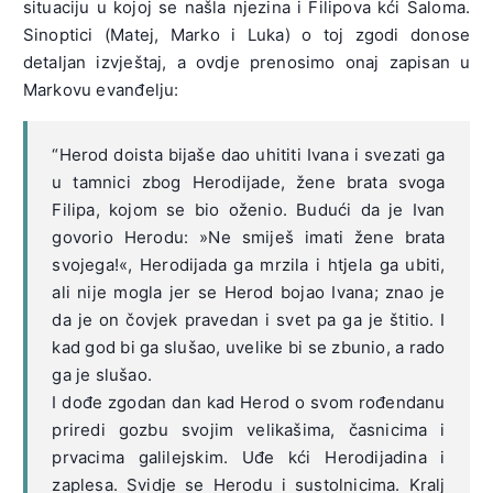
situaciju u kojoj se našla njezina i Filipova kći Saloma.
Sinoptici (Matej, Marko i Luka) o toj zgodi donose
detaljan izvještaj, a ovdje prenosimo onaj zapisan u
Markovu evanđelju:
“Herod doista bijaše dao uhititi Ivana i svezati ga
u tamnici zbog Herodijade, žene brata svoga
Filipa, kojom se bio oženio. Budući da je Ivan
govorio Herodu: »Ne smiješ imati žene brata
svojega!«, Herodijada ga mrzila i htjela ga ubiti,
ali nije mogla jer se Herod bojao Ivana; znao je
da je on čovjek pravedan i svet pa ga je štitio. I
kad god bi ga slušao, uvelike bi se zbunio, a rado
ga je slušao.
I dođe zgodan dan kad Herod o svom rođendanu
priredi gozbu svojim velikašima, časnicima i
prvacima galilejskim. Uđe kći Herodijadina i
zaplesa. Svidje se Herodu i sustolnicima. Kralj