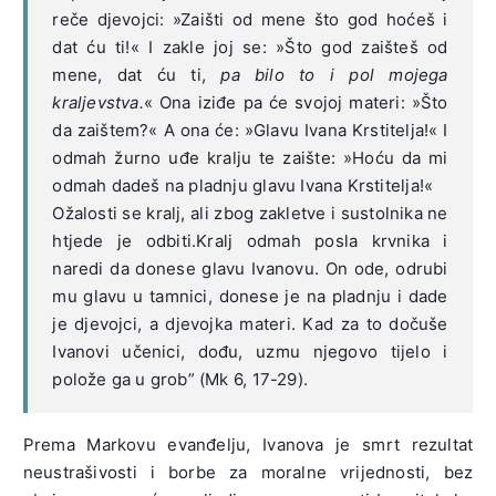
reče djevojci: »Zaišti od mene što god hoćeš i
dat ću ti!« I zakle joj se: »Što god zaišteš od
mene, dat ću ti,
pa bilo to i pol mojega
kraljevstva.
« Ona iziđe pa će svojoj materi: »Što
da zaištem?« A ona će: »Glavu Ivana Krstitelja!« I
odmah žurno uđe kralju te zaište: »Hoću da mi
odmah dadeš na pladnju glavu Ivana Krstitelja!«
Ožalosti se kralj, ali zbog zakletve i sustolnika ne
htjede je odbiti.Kralj odmah posla krvnika i
naredi da donese glavu Ivanovu. On ode, odrubi
mu glavu u tamnici, donese je na pladnju i dade
je djevojci, a djevojka materi. Kad za to dočuše
Ivanovi učenici, dođu, uzmu njegovo tijelo i
polože ga u grob” (Mk 6, 17-29).
Prema Markovu evanđelju, Ivanova je smrt rezultat
neustrašivosti i borbe za moralne vrijednosti, bez