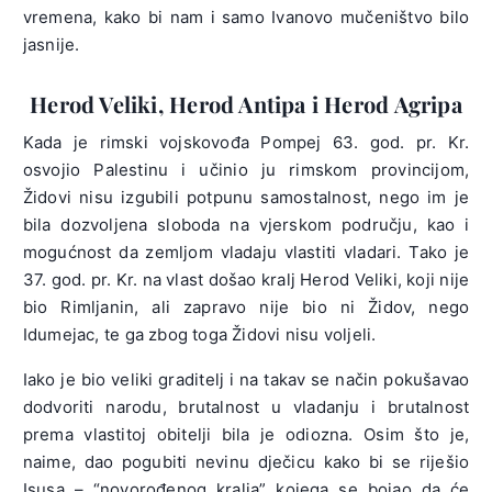
vremena, kako bi nam i samo Ivanovo mučeništvo bilo
jasnije.
Herod Veliki, Herod Antipa i Herod Agripa
Kada je rimski vojskovođa Pompej 63. god. pr. Kr.
osvojio Palestinu i učinio ju rimskom provincijom,
Židovi nisu izgubili potpunu samostalnost, nego im je
bila dozvoljena sloboda na vjerskom području, kao i
mogućnost da zemljom vladaju vlastiti vladari. Tako je
37. god. pr. Kr. na vlast došao kralj Herod Veliki, koji nije
bio Rimljanin, ali zapravo nije bio ni Židov, nego
Idumejac, te ga zbog toga Židovi nisu voljeli.
Iako je bio veliki graditelj i na takav se način pokušavao
dodvoriti narodu, brutalnost u vladanju i brutalnost
prema vlastitoj obitelji bila je odiozna. Osim što je,
naime, dao pogubiti nevinu dječicu kako bi se riješio
Isusa – “novorođenog kralja” kojega se bojao da će