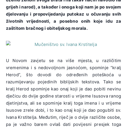
grijeh i narod), a također i onoga koji nam je po svojem
djelovanju i propovijedanju putokaz u očuvanju svih
životnih vrijednosti, a posebno onih koje idu za
zaštitom bračnog i obiteljskog morala.
U Novom zavjetu se na više mjesta, u različitim
vremenima i s nedovoljnom jasnoćom, spominje “kralj
Herod”, što dovodi do određenih poteškoća u
razumijevanju pojedinih biblijskih tekstova. Tako se
kralj Herod spominje kao onaj koji je dao pobiti nevinu
dječicu do dvije godine starosti u vrijeme Isusova ranog
djetinjstva, ali se spominje kralj toga imena i u vrijeme
Isusove zrele dobi, i to kao onaj koji je dao pogubiti sv.
Ivana Krstitelja. Međutim, riječ je o dvije različite osobe,
pa je važno barem ovlaš dati povijesni presjek toga