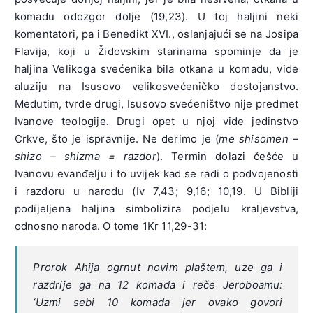
komadu odozgor dolje (19,23). U toj haljini neki
komentatori, pa i Benedikt XVI., oslanjajući se na Josipa
Flavija, koji u Židovskim starinama spominje da je
haljina Velikoga svećenika bila otkana u komadu, vide
aluziju na Isusovo velikosvećeničko dostojanstvo.
Međutim, tvrde drugi, Isusovo svećeništvo nije predmet
Ivanove teologije. Drugi opet u njoj vide jedinstvo
Crkve, što je ispravnije. Ne derimo je (
me shisomen –
shizo – shizma = razdor
). Termin dolazi češće u
Ivanovu evanđelju i to uvijek kad se radi o podvojenosti
i razdoru u narodu (Iv 7,43; 9,16; 10,19. U Bibliji
podijeljena haljina simbolizira podjelu kraljevstva,
odnosno naroda. O tome 1Kr 11,29-31:
Prorok Ahija ogrnut novim plaštem, uze ga i
razdrije ga na 12 komada i reče Jeroboamu:
‘Uzmi sebi 10 komada jer ovako govori