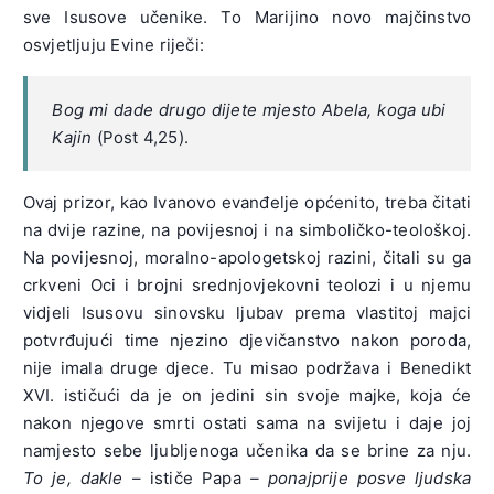
sve Isusove učenike. To Marijino novo majčinstvo
osvjetljuju Evine riječi:
Bog mi dade drugo dijete mjesto Abela, koga ubi
Kajin
(Post 4,25).
Ovaj prizor, kao Ivanovo evanđelje općenito, treba čitati
na dvije razine, na povijesnoj i na simboličko-teološkoj.
Na povijesnoj, moralno-apologetskoj razini, čitali su ga
crkveni Oci i brojni srednjovjekovni teolozi i u njemu
vidjeli Isusovu sinovsku ljubav prema vlastitoj majci
potvrđujući time njezino djevičanstvo nakon poroda,
nije imala druge djece. Tu misao podržava i Benedikt
XVI. ističući da je on jedini sin svoje majke, koja će
nakon njegove smrti ostati sama na svijetu i daje joj
namjesto sebe ljubljenoga učenika da se brine za nju.
To je, dakle
– ističe Papa
– ponajprije posve ljudska