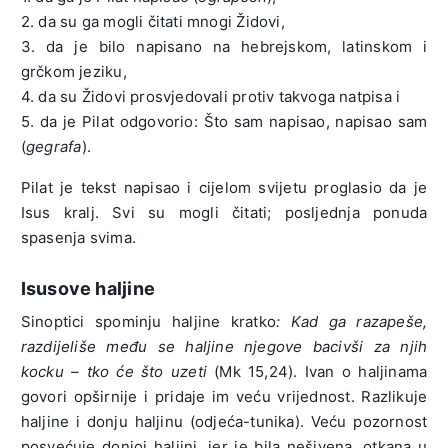
2. da su ga mogli čitati mnogi Židovi,
3. da je bilo napisano na hebrejskom, latinskom i
grčkom jeziku,
4. da su Židovi prosvjedovali protiv takvoga natpisa i
5. da je Pilat odgovorio: Što sam napisao, napisao sam
(
gegrafa
).
Pilat je tekst napisao i cijelom svijetu proglasio da je
Isus kralj. Svi su mogli čitati; posljednja ponuda
spasenja svima.
Isusove haljine
Sinoptici spominju haljine kratko
: Kad ga razapeše,
razdijeliše među se haljine njegove bacivši za njih
kocku – tko će što uzeti
(Mk 15,24). Ivan o haljinama
govori opširnije i pridaje im veću vrijednost. Razlikuje
haljine i donju haljinu (odjeća-tunika). Veću pozornost
posvećuje donjoj haljini, jer je bila nešivena, otkana u