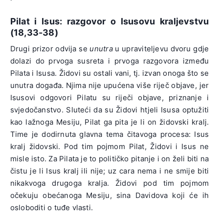
Pilat i Isus: razgovor o Isusovu kraljevstvu
(18,33-38)
Drugi prizor odvija se
unutra
u upraviteljevu dvoru gdje
dolazi do prvoga susreta i prvoga razgovora između
Pilata i Isusa. Židovi su ostali vani, tj. izvan onoga što se
unutra događa. Njima nije upućena više riječ objave, jer
Isusovi odgovori Pilatu su riječi objave, priznanje i
svjedočanstvo. Sluteći da su Židovi htjeli Isusa optužiti
kao lažnoga Mesiju, Pilat ga pita je li on židovski kralj.
Time je dodirnuta glavna tema čitavoga procesa: Isus
kralj židovski. Pod tim pojmom Pilat, Židovi i Isus ne
misle isto. Za Pilata je to političko pitanje i on želi biti na
čistu je li Isus kralj ili nije; uz cara nema i ne smije biti
nikakvoga drugoga kralja. Židovi pod tim pojmom
očekuju obećanoga Mesiju, sina Davidova koji će ih
osloboditi o tuđe vlasti.