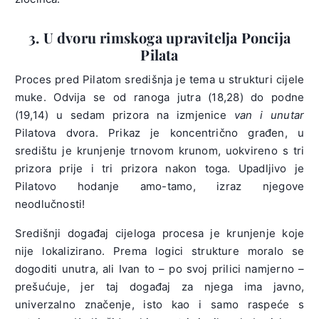
3. U dvoru rimskoga upravitelja Poncija
Pilata
Proces pred Pilatom središnja je tema u strukturi cijele
muke. Odvija se od ranoga jutra (18,28) do podne
(19,14) u sedam prizora na izmjenice
van i unutar
Pilatova dvora. Prikaz je koncentrično građen, u
središtu je krunjenje trnovom krunom, uokvireno s tri
prizora prije i tri prizora nakon toga. Upadljivo je
Pilatovo hodanje amo-tamo, izraz njegove
neodlučnosti!
Središnji događaj cijeloga procesa je krunjenje koje
nije lokalizirano. Prema logici strukture moralo se
dogoditi unutra, ali Ivan to – po svoj prilici namjerno –
prešućuje, jer taj događaj za njega ima javno,
univerzalno značenje, isto kao i samo raspeće s