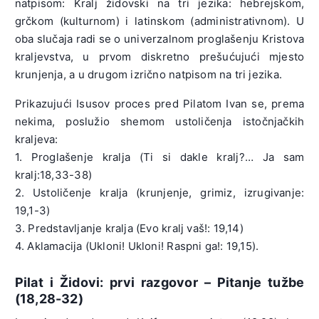
natpisom: Kralj židovski na tri jezika: hebrejskom,
grčkom (kulturnom) i latinskom (administrativnom). U
oba slučaja radi se o univerzalnom proglašenju Kristova
kraljevstva, u prvom diskretno prešućujući mjesto
krunjenja, a u drugom izrično natpisom na tri jezika.
Prikazujući Isusov proces pred Pilatom Ivan se, prema
nekima, poslužio shemom ustoličenja istočnjačkih
kraljeva:
1. Proglašenje kralja (Ti si dakle kralj?… Ja sam
kralj:18,33-38)
2. Ustoličenje kralja (krunjenje, grimiz, izrugivanje:
19,1-3)
3. Predstavljanje kralja (Evo kralj vaš!: 19,14)
4. Aklamacija (Ukloni! Ukloni! Raspni ga!: 19,15).
Pilat i Židovi: prvi razgovor – Pitanje tužbe
(18,28-32)