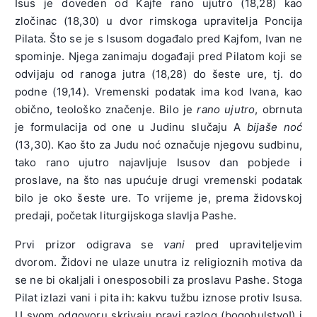
Isus je doveden od Kajfe rano ujutro (18,28) kao
zločinac (18,30) u dvor rimskoga upravitelja Poncija
Pilata. Što se je s Isusom događalo pred Kajfom, Ivan ne
spominje. Njega zanimaju događaji pred Pilatom koji se
odvijaju od ranoga jutra (18,28) do šeste ure, tj. do
podne (19,14). Vremenski podatak ima kod Ivana, kao
obično, teološko značenje. Bilo je
rano ujutro
, obrnuta
je formulacija od one u Judinu slučaju A
bijaše noć
(13,30). Kao što za Judu noć označuje njegovu sudbinu,
tako rano ujutro najavljuje Isusov dan pobjede i
proslave, na što nas upućuje drugi vremenski podatak
bilo je oko šeste ure. To vrijeme je, prema židovskoj
predaji, početak liturgijskoga slavlja Pashe.
Prvi prizor odigrava se
vani
pred upraviteljevim
dvorom. Židovi ne ulaze unutra iz religioznih motiva da
se ne bi okaljali i onesposobili za proslavu Pashe. Stoga
Pilat izlazi vani i pita ih: kakvu tužbu iznose protiv Isusa.
U svom odgovoru skrivaju pravi razlog (bogohulstvo!) i