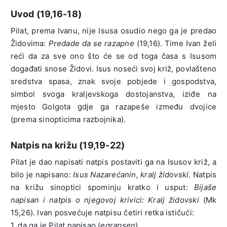
Uvod (19,16-18)
Pilat, prema Ivanu, nije Isusa osudio nego ga je predao
Židovima:
Predade da se razapne
(19,16). Time Ivan želi
reći da za sve ono što će se od toga časa s Isusom
događati snose Židovi. Isus noseći svoj križ, povlašteno
sredstva spasa, znak svoje pobjede i gospodstva,
simbol svoga kraljevskoga dostojanstva, iziđe na
mjesto Golgota gdje ga razapeše između dvojice
(prema sinopticima razbojnika).
Natpis na križu (19,19-22)
Pilat je dao napisati natpis postaviti ga na Isusov križ, a
bilo je napisano:
Isus Nazarećanin, kralj židovski
. Natpis
na križu sinoptici spominju kratko i usput:
Bijaše
napisan i natpis o njegovoj krivici: Kralj židovski
(Mk
15,26). Ivan posvećuje natpisu četiri retka ističući:
1. da ga je Pilat napisao (
egrapsen
),