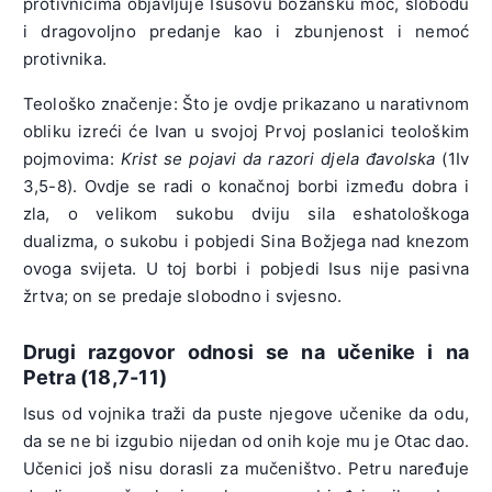
protivnicima objavljuje Isusovu božansku moć, slobodu
i dragovoljno predanje kao i zbunjenost i nemoć
protivnika.
Teološko značenje: Što je ovdje prikazano u narativnom
obliku izreći će Ivan u svojoj Prvoj poslanici teološkim
pojmovima:
Krist se pojavi da razori djela đavolska
(1Iv
3,5-8). Ovdje se radi o konačnoj borbi između dobra i
zla, o velikom sukobu dviju sila eshatološkoga
dualizma, o sukobu i pobjedi Sina Božjega nad knezom
ovoga svijeta. U toj borbi i pobjedi Isus nije pasivna
žrtva; on se predaje slobodno i svjesno.
Drugi razgovor odnosi se na učenike i na
Petra (18,7-11)
Isus od vojnika traži da puste njegove učenike da odu,
da se ne bi izgubio nijedan od onih koje mu je Otac dao.
Učenici još nisu dorasli za mučeništvo. Petru naređuje