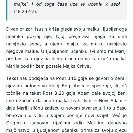
majke’. I od toga časa uze je učenik k sebi
(19,26-27).
Divan prizor: Isus s križa gleda svoju majku i ljubljenoga
učenika pokraj nje. Njoj povjerava njega za sina
namjesto sebe, a njemu majku za majku namjesto
njegove majke. U ljubljenom učeniku svi smo mi Mariji
predani kao njezina djeca i ona nama kao naša majka.
Marija pod križem postaje Majka Crkve.
Tekst nas podsjeća na Post 3,15 gdje se govori o Ženi i
njezinu potomstvu kojoj Bog obećaje spasenje, ili još
točnije na tekst Post 3,20 gdje Adam daje svojoj ženi
ime i zadaću da bude majka živih. Isus – Novi Adam –
daje Mariji sličnu zadaću u novom stvaranju, i to u času
obnove i u vrtu u kojem počinje novi svijet. Već je
Origen u Isusovim riječima vidio Marijino duhovno
majčinstvo, u ljubljenom učeniku prima za svoju djecu