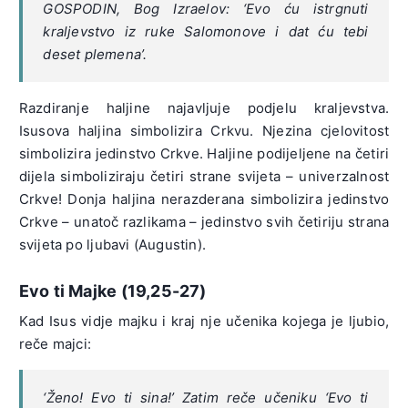
GOSPODIN, Bog Izraelov: ‘Evo ću istrgnuti
kraljevstvo iz ruke Salomonove i dat ću tebi
deset plemena’.
Razdiranje haljine najavljuje podjelu kraljevstva.
Isusova haljina simbolizira Crkvu. Njezina cjelovitost
simbolizira jedinstvo Crkve. Haljine podijeljene na četiri
dijela simboliziraju četiri strane svijeta – univerzalnost
Crkve! Donja haljina nerazderana simbolizira jedinstvo
Crkve – unatoč razlikama – jedinstvo svih četiriju strana
svijeta po ljubavi (Augustin).
Evo ti Majke (19,25-27)
Kad Isus vidje majku i kraj nje učenika kojega je ljubio,
reče majci:
‘Ženo! Evo ti sina!’ Zatim reče učeniku ‘Evo ti