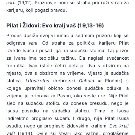
caru
(19,12). Praznovjernom se strahu pridruži strah za
karijeru, koji pogazi pravdu.
Pilat i Židovi: Evo kralj vaš (19,13-16)
Proces dosiže svoj vrhunac u sedmom prizoru koji se
odigrava
vani
. Od straha za političku karijeru Pilat
izvede Isusa i posadi ga na sudačku stolicu. Taj prizor
za Ivana ima teološku težinu. Da naglasi svečanost
trenutka, Ivan ističe četiri detalja: dva s obzirom na
mjesto, dva s obzirom na vrijeme. Mjesto je sudačka
stolica,
Litostrotos
(hebrejski
Gabata
= Pločnik) s
kojega upravitelj obično donosi sudačke odluke, a
vrijeme je priprava za Pashu, oko šeste ure. Nije Pilat
sjeo na sudačku stolicu da donese presudu, nego je
Isusa posadio na sudačku stolicu. Time je Isusa
indirektno proglasio sucem. I drugo, nije Pilat Isusa
osudio, nego ga proglasio židovskim kraljem:
Evo kralj
vaš!
(19,14). Dvije su stvari jako važne: proglašenje