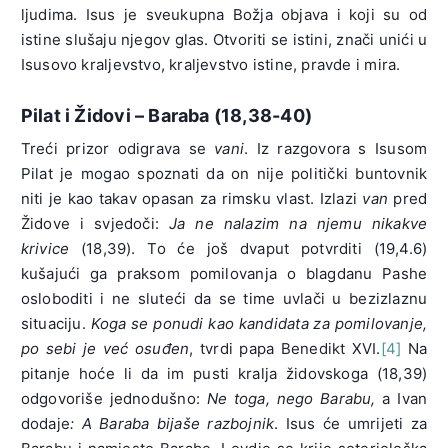
ljudima. Isus je sveukupna Božja objava i koji su od
istine slušaju njegov glas. Otvoriti se istini, znači unići u
Isusovo kraljevstvo, kraljevstvo istine, pravde i mira.
Pilat i Židovi – Baraba (18,38-40)
Treći prizor odigrava se
vani
. Iz razgovora s Isusom
Pilat je mogao spoznati da on nije politički buntovnik
niti je kao takav opasan za rimsku vlast. Izlazi
van
pred
Židove i svjedoči:
Ja ne nalazim na njemu nikakve
krivice
(18,39). To će još dvaput potvrditi (19,4.6)
kušajući ga praksom pomilovanja o blagdanu Pashe
osloboditi i ne sluteći da se time uvlači u bezizlaznu
situaciju.
Koga se ponudi kao kandidata za pomilovanje,
po sebi je već osuđen
, tvrdi papa Benedikt XVI.
[4]
Na
pitanje hoće li da im pusti kralja židovskoga (18,39)
odgovoriše jednodušno:
Ne toga, nego Barabu,
a Ivan
dodaje
: A Baraba bijaše razbojnik
. Isus će umrijeti za