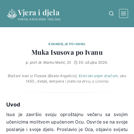
Skip
Vjera i djela
to
content
PORTAL KATOLIČKIH TEOLOGA
EVANĐELJE PO IVANU
Muka Isusova po Ivanu
p. prof. dr. Marko Matić, DI
30. ožujka 2024.
Blaženi Ivan iz Fiesola (Beato Angelico),
Krist okrunjen dračom
, oko
1450., detalj, tempera i zlato na drvu, u Livornu
Uvod
Isus je završio svoju oproštajnu večeru sa svojim
učenicima molitvom upućenom Ocu. Osvrće se na svoje
poslanje i svoje djelo. Proslavio je Oca, objavio svijetu