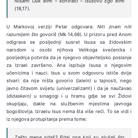
Nisam! Ouk eimi – kontrast – Isusovu Ego eimi
(18,17).
U Markovoj verziji Petar odgovara:
Niti znam niti
razumijem što govoriš
(Mk 14,68). U prizoru pred Anom
odigrava se posljednji susret Isusa sa židovskim
narodom u osobi njihova Velikoga svećenika i
posljednja potvrda da je njegovo objaviteljsko poslanje
za Izrael završeno. Ana ispituje Isusa o njegovim
učenicima i nauci. Isus u svom odgovoru ističe dvije
stvari: da nije ništa govorio (
lalein
) u tajnosti, nego
javno čitavom svijetu (
univerzalizam
!) i da je naučavao
(
didaskein)
u sinagogi i u hramu gdje se svi Židovi
okupljaju, dakle na službenim mjestima javnoga
bogoštovlja. Izraelu Isus nema šta više reći. To se vidi i
iz njegova protupitanja prema tome:
Zašto mene pitaš? Pitaj one koji su
slušali što