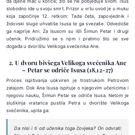
da djene mač u korice; zlo se ne pobjeđuje silom. Isus
slobodno ide u svoju smrt. Prizor u vrtu uvod je u muku
koja započinje 12. retkom: Tada četa, zapovjednik i
židovski sluge uhvatiše Isusa te ga svezaše. Odvedoše
ga najprije Ani. Za Isusom su išli Šimun Petar i drugi
učenik. Pridružimo se s njim i pratimo što se sve
događa u dvorištu Velikoga svećenika Ane.
2. U dvoru bivšega Velikoga svećenika Ane
– Petar se odriče Isusa (18,12-27)
Proces ispitivanja uokviren je trostrukom Petrovom
zatajom. Dok Ana Isusa ispituje o njegovim učenicima i
njegovu nauku, Šimun Petar se odriče Isusa. Netom je
sluškinja vratarica pustila Petra u dvorište Velikoga
svećenika, upita ga:
Da nisi i ti od učenika toga čovjeka? On odvrati: