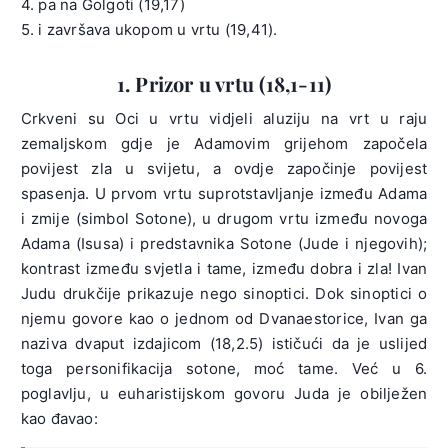
4. pa na Golgoti (19,17)
5. i završava ukopom u vrtu (19,41).
1. Prizor u vrtu (18,1-11)
Crkveni su Oci u vrtu vidjeli aluziju na vrt u raju
zemaljskom gdje je Adamovim grijehom započela
povijest zla u svijetu, a ovdje započinje povijest
spasenja. U prvom vrtu suprotstavljanje između Adama
i zmije (simbol Sotone), u drugom vrtu između novoga
Adama (Isusa) i predstavnika Sotone (Jude i njegovih);
kontrast između svjetla i tame, između dobra i zla! Ivan
Judu drukčije prikazuje nego sinoptici. Dok sinoptici o
njemu govore kao o jednom od Dvanaestorice, Ivan ga
naziva dvaput izdajicom (18,2.5) ističući da je uslijed
toga personifikacija sotone, moć tame. Već u 6.
poglavlju, u euharistijskom govoru Juda je obilježen
kao đavao: