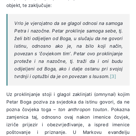
objekt, te zaključuje:
Vrlo je vjerojatno da se glagol odnosi na samoga
Petra i nazočne. Petar proklinje samoga sebe, tj.
želi biti odijeljen od Boga, u slučaju da ne govori
istinu, odnosno ako je, na bilo koji način,
povezan s ‘čovjekom tim’
.
Petar ovo proklinjanje
proteže i na nazočne, tj. traži da i oni budu
odijeljeni od Boga, ako i dalje ostanu pri svojoj
tvrdnji i optužbi da je on povezan s Isusom.
[3]
Uz proklinjanje stoji i glagol zaklinjati (
omnynai
) kojim
Petar Boga poziva za svjedoka da istinu govori, da ne
pozna čovjeka toga –
ton anthropon touton
. Pokazna
zamjenica taj, odnosno ovaj nakon imenice čovjek,
izriče prijezir i obezvrjeđivanje, a ispred imenice
poštovanje i priznanje. U Markovu evanđelju