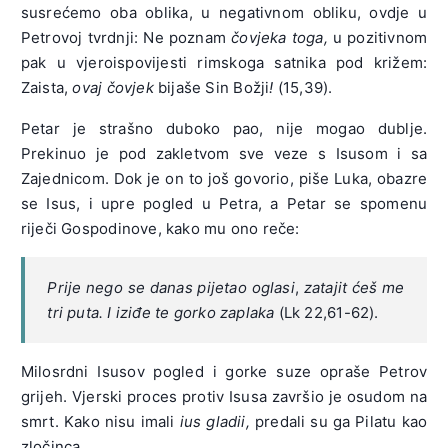
susrećemo oba oblika, u negativnom obliku, ovdje u
Petrovoj tvrdnji: Ne poznam
čovjeka toga,
u pozitivnom
pak u vjeroispovijesti rimskoga satnika pod križem:
Zaista,
ovaj čovjek
bijaše Sin Božji
!
(15,39).
Petar je strašno duboko pao, nije mogao dublje.
Prekinuo je pod zakletvom sve veze s Isusom i sa
Zajednicom. Dok je on to još govorio, piše Luka, obazre
se Isus, i upre pogled u Petra, a Petar se spomenu
riječi Gospodinove, kako mu ono reče:
Prije nego se danas pijetao oglasi
,
zatajit ćeš me
tri puta. I iziđe te gorko zaplaka
(Lk 22,61-62).
Milosrdni Isusov pogled i gorke suze opraše Petrov
grijeh. Vjerski proces protiv Isusa završio je osudom na
smrt. Kako nisu imali
ius gladii,
predali su ga Pilatu kao
zločinca.