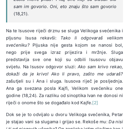
sam im govorio. Oni, eto znaju što sam govorio
(18,21).
Na te Isusove riječi drznu se sluga Velikoga svećenika i
pljusnu Isusa rekavši:
Tako li odgovaraš velikom
svećeniku?
Pljuska nije gesta kojom se nanosi bol,
nego prije svega izraz prijezira i mržnje. Sluga
predstavlja sve one koji su odbili Isusovu objavu
svijetu. Na Isusov odgovor sluzi:
Ako sam krivo rekao,
dokaži da je krivo! Ako li pravo, zašto me udaraš?
zašutjeli su i Ana i sluga. Isusova riječ je posljednja.
Ana ga svezana posla Kajfi, Velikom svećeniku one
godine (18,24). Za razliku od sinoptika Ivan ne donosi ni
riječi o onome što se događalo kod Kajfe.
[2]
Dok se je to odvijalo u dvoru Velikoga svećenika, Petar
je stajao vani sa slugama i grijao se. Rekoše mu:
Da nisi
i ti od njegovih učenika?
On zanijeka istim riječima kao i