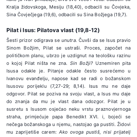
Kralja židovskoga, Mesiju (18,40), odbacili su Čovjeka,
Sina Čovječjega (19,6), odbacili su Sina Božjega (19,7).
Pilat i Isus: Pilatova vlast (19,8-12)
Šesti prizor odigrava se
unutra.
Čuvši da se Isus pravio
Sinom Božjim, Pilat se ustraši. Proces, započet na
političkom planu, ubrzo je uzdignut na teološku razinu
o kojoj Pilat ništa ne zna.
Sin Božji
?
Uznemiren pita
Isusa odakle je. Pitanje odakle često susrećemo u
Ivanovu evanđelju, napose kad se radi o božanskom
Isusovu porijeklu (7,27-29; 8,14). Isus mu ne daje
odgovor. Pilat se poziva na svoju vlast, a Isus mu daje
do znanja da mu je vlast dana odozgor. Pilat je u
susretu s Isusom osjećao neku vrstu praznovjernoga
straha, primjećuje papa Benedikt XVI. i, bojeći se
nečega božanskoga u njemu, nastojao ga pustiti. Židovi
mu zaprijetiše carem:
Ako ovoga pustiš, nisi prijatelj