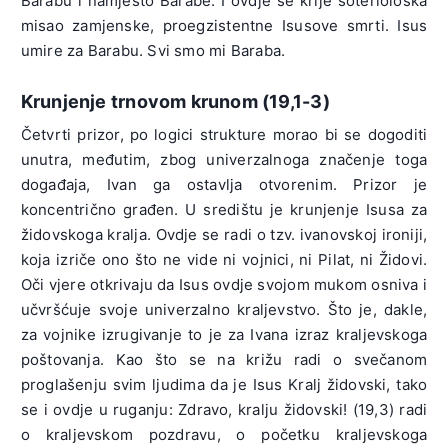
Barabu i namjesto Barabe. I ovdje se krije soteriološka
misao zamjenske, proegzistentne Isusove smrti. Isus
umire za Barabu. Svi smo mi Baraba.
Krunjenje trnovom krunom (19,1-3)
Četvrti prizor, po logici strukture morao bi se dogoditi
unutra, međutim, zbog univerzalnoga značenje toga
događaja, Ivan ga ostavlja otvorenim. Prizor je
koncentrično građen. U središtu je krunjenje Isusa za
židovskoga kralja. Ovdje se radi o tzv. ivanovskoj ironiji,
koja izriče ono što ne vide ni vojnici, ni Pilat, ni Židovi.
Oči vjere otkrivaju da Isus ovdje svojom mukom osniva i
učvršćuje svoje univerzalno kraljevstvo. Što je, dakle,
za vojnike izrugivanje to je za Ivana izraz kraljevskoga
poštovanja. Kao što se na križu radi o svečanom
proglašenju svim ljudima da je Isus Kralj židovski, tako
se i ovdje u ruganju: Zdravo, kralju židovski! (19,3) radi
o kraljevskom pozdravu, o početku kraljevskoga