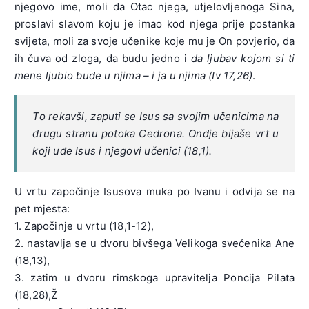
njegovo ime, moli da Otac njega, utjelovljenoga Sina,
proslavi slavom koju je imao kod njega prije postanka
svijeta, moli za svoje učenike koje mu je On povjerio, da
ih čuva od zloga, da budu jedno i
da ljubav kojom si ti
mene ljubio bude u njima – i ja u njima (Iv 17,26)
.
To rekavši, zaputi se Isus sa svojim učenicima na
drugu stranu potoka Cedrona. Ondje bijaše vrt u
koji uđe Isus i njegovi učenici (18,1).
U vrtu započinje Isusova muka po Ivanu i odvija se na
pet mjesta:
1. Započinje u vrtu (18,1-12),
2. nastavlja se u dvoru bivšega Velikoga svećenika Ane
(18,13),
3. zatim u dvoru rimskoga upravitelja Poncija Pilata
(18,28),Ž