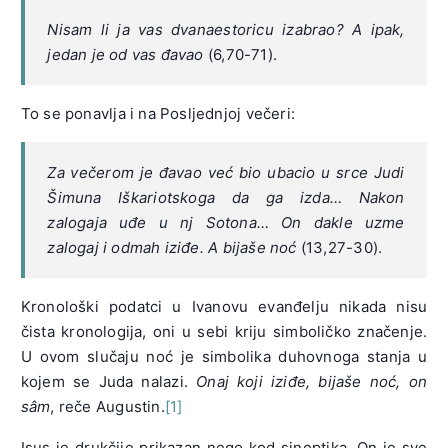
Nisam li ja vas dvanaestoricu izabrao? A ipak,
jedan je od vas đavao
(6,70-71).
To se ponavlja i na Posljednjoj večeri:
Za večerom je đavao već bio ubacio u srce Judi
Šimuna Iškariotskoga da ga izda… Nakon
zalogaja uđe u nj Sotona… On dakle uzme
zalogaj i odmah iziđe. A bijaše noć
(13,27-30).
Kronološki podatci u Ivanovu evanđelju nikada nisu
čista kronologija, oni u sebi kriju simboličko značenje.
U ovom slučaju noć je simbolika duhovnoga stanja u
kojem se Juda nalazi.
Onaj koji iziđe, bijaše noć, on
sâm
, reče Augustin.
[1]
Isus je drukčije prikazan nego kod sinoptika. On je sve