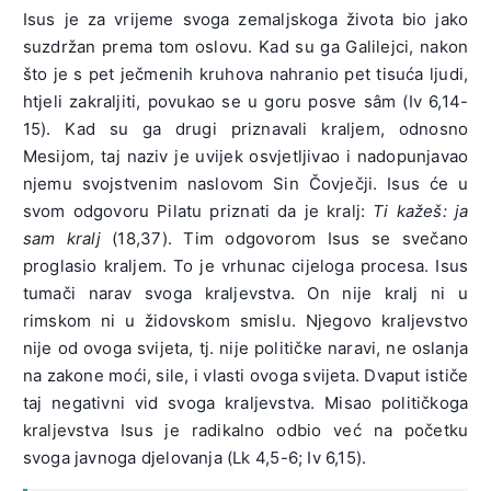
Isus je za vrijeme svoga zemaljskoga života bio jako
suzdržan prema tom oslovu. Kad su ga Galilejci, nakon
što je s pet ječmenih kruhova nahranio pet tisuća ljudi,
htjeli zakraljiti, povukao se u goru posve sâm (Iv 6,14-
15). Kad su ga drugi priznavali kraljem, odnosno
Mesijom, taj naziv je uvijek osvjetljivao i nadopunjavao
njemu svojstvenim naslovom Sin Čovječji. Isus će u
svom odgovoru Pilatu priznati da je kralj:
Ti kažeš: ja
sam kralj
(18,37). Tim odgovorom Isus se svečano
proglasio kraljem. To je vrhunac cijeloga procesa. Isus
tumači narav svoga kraljevstva. On nije kralj ni u
rimskom ni u židovskom smislu. Njegovo kraljevstvo
nije od ovoga svijeta, tj. nije političke naravi, ne oslanja
na zakone moći, sile, i vlasti ovoga svijeta. Dvaput ističe
taj negativni vid svoga kraljevstva. Misao političkoga
kraljevstva Isus je radikalno odbio već na početku
svoga javnoga djelovanja (Lk 4,5-6; Iv 6,15).