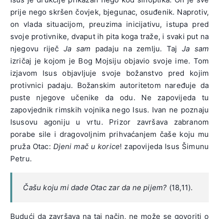
prije nego skršen čovjek, bjegunac, osuđenik. Naprotiv,
on vlada situacijom, preuzima inicijativu, istupa pred
svoje protivnike, dvaput ih pita koga traže, i svaki put na
njegovu riječ
Ja sam
padaju na zemlju. Taj
Ja sam
izričaj je kojom je Bog Mojsiju objavio svoje ime. Tom
izjavom Isus objavljuje svoje božanstvo pred kojim
protivnici padaju. Božanskim autoritetom naređuje da
puste njegove učenike da odu. Ne zapovijeda tu
zapovjednik rimskih vojnika nego Isus. Ivan ne poznaju
Isusovu agoniju u vrtu. Prizor završava zabranom
porabe sile i dragovoljnim prihvaćanjem čaše koju mu
pruža Otac:
Djeni mač u korice
! zapovijeda Isus Šimunu
Petru.
Čašu koju mi dade Otac zar da ne pijem?
(18,11).
Budući da završava na taj način, ne može se govoriti o