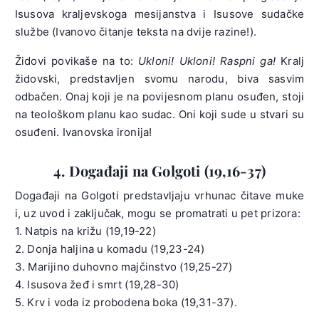
Isusova kraljevskoga mesijanstva i Isusove sudačke
službe (Ivanovo čitanje teksta na dvije razine!).
Židovi povikaše na to:
Ukloni! Ukloni! Raspni ga!
Kralj
židovski, predstavljen svomu narodu, biva sasvim
odbačen. Onaj koji je na povijesnom planu osuđen, stoji
na teološkom planu kao sudac. Oni koji sude u stvari su
osuđeni. Ivanovska ironija!
4. Događaji na Golgoti (19,16-37)
Događaji na Golgoti predstavljaju vrhunac čitave muke
i, uz uvod i zaključak, mogu se promatrati u pet prizora:
1. Natpis na križu (19,19-22)
2. Donja haljina u komadu (19,23-24)
3. Marijino duhovno majčinstvo (19,25-27)
4. Isusova žeđ i smrt (19,28-30)
5. Krv i voda iz probodena boka (19,31-37).