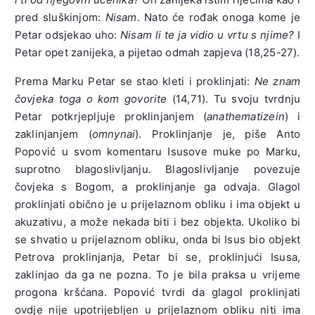
pred sluškinjom:
Nisam
. Nato će rođak onoga kome je
Petar odsjekao uho:
Nisam li te ja vidio u vrtu s njime?
I
Petar opet zanijeka, a pijetao odmah zapjeva (18,25-27).
Prema Marku Petar se stao kleti i proklinjati:
Ne znam
čovjeka toga o kom govorite
(14,71). Tu svoju tvrdnju
Petar potkrjepljuje proklinjanjem (
anathematizein
) i
zaklinjanjem (
omnynai
). Proklinjanje je, piše Anto
Popović u svom komentaru Isusove muke po Marku,
suprotno blagoslivljanju. Blagoslivljanje povezuje
čovjeka s Bogom, a proklinjanje ga odvaja. Glagol
proklinjati obično je u prijelaznom obliku i ima objekt u
akuzativu, a može nekada biti i bez objekta. Ukoliko bi
se shvatio u prijelaznom obliku, onda bi Isus bio objekt
Petrova proklinjanja, Petar bi se, proklinjući Isusa,
zaklinjao da ga ne pozna. To je bila praksa u vrijeme
progona kršćana. Popović tvrdi da glagol proklinjati
ovdje nije upotrijebljen u prijelaznom obliku niti ima