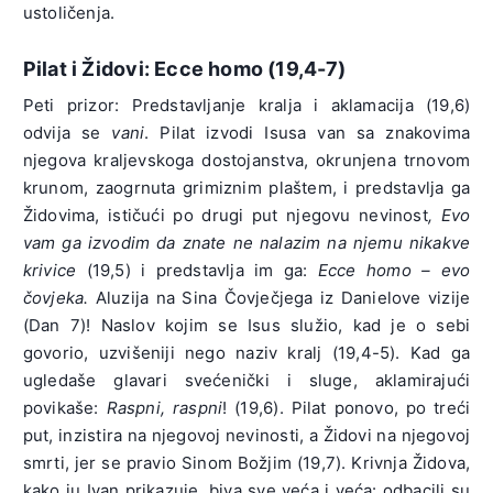
ustoličenja.
Pilat i Židovi: Ecce homo (19,4-7)
Peti prizor: Predstavljanje kralja i aklamacija (19,6)
odvija se
vani
. Pilat izvodi Isusa van sa znakovima
njegova kraljevskoga dostojanstva, okrunjena trnovom
krunom, zaogrnuta grimiznim plaštem, i predstavlja ga
Židovima, ističući po drugi put njegovu nevinost
, Evo
vam ga izvodim da znate ne nalazim na njemu nikakve
krivice
(19,5) i predstavlja im ga:
Ecce homo
– evo
čovjeka.
Aluzija na Sina Čovječjega iz Danielove vizije
(Dan 7)! Naslov kojim se Isus služio, kad je o sebi
govorio, uzvišeniji nego naziv kralj (19,4-5). Kad ga
ugledaše glavari svećenički i sluge, aklamirajući
povikaše:
Raspni, raspni
! (19,6). Pilat ponovo, po treći
put, inzistira na njegovoj nevinosti, a Židovi na njegovoj
smrti, jer se pravio Sinom Božjim (19,7). Krivnja Židova,
kako ju Ivan prikazuje, biva sve veća i veća: odbacili su