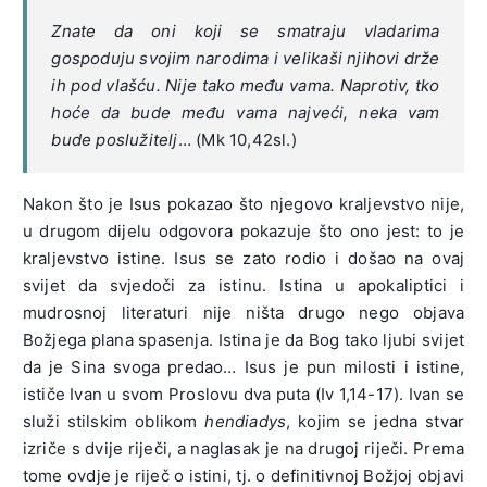
Znate da oni koji se smatraju vladarima
gospoduju svojim narodima i velikaši njihovi drže
ih pod vlašću. Nije tako među vama. Naprotiv, tko
hoće da bude među vama najveći, neka vam
bude poslužitelj
… (Mk 10,42sl.)
Nakon što je Isus pokazao što njegovo kraljevstvo nije,
u drugom dijelu odgovora pokazuje što ono jest: to je
kraljevstvo istine. Isus se zato rodio i došao na ovaj
svijet da svjedoči za istinu. Istina u apokaliptici i
mudrosnoj literaturi nije ništa drugo nego objava
Božjega plana spasenja. Istina je da Bog tako ljubi svijet
da je Sina svoga predao… Isus je pun milosti i istine,
ističe Ivan u svom Proslovu dva puta (Iv 1,14-17). Ivan se
služi stilskim oblikom
hendiadys
, kojim se jedna stvar
izriče s dvije riječi, a naglasak je na drugoj riječi. Prema
tome ovdje je riječ o istini, tj. o definitivnoj Božjoj objavi