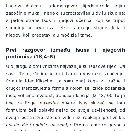
Isusovu uhićenju – o tome govori slijedeći redak kojim
započinje muka – nego o suprotstavljanju dviju skupina:
s jedne strane Isus i njegovi učenici, koji se triput
spominju u prva dva retka, s druge strane Juda i
njegovi koji predstavljaju moć zla i tame.
Prvi razgovor između Isusa i njegovih
protivnika (18,4-6)
U dijalogu s protivnicima najvažnije su Isusove riječi:
Ja
sam
. Te riječi imaju kod Ivana dvostruko značenje:
formula identifikacije: Ja sam onaj koga vi tražite i
drugo: starozavjetna formula kojom se izriče božanska
moć, veličina, svetost, transcendencija (Iz 43,10). To je
ime za Boga
, maiestas divina
. Isus služeći se tom
formulom želi objaviti nešto od svoje uzvišenosti, od
svoga božanstva što se vidi i iz reakcije protivnika:
ustuknuše i padoše na zemlju
. Prema tome razgovor s