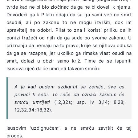
tvrde kad ne bi bio zločinac da ga ne bi doveli k njemu.
Dovodeći ga k Pilatu odaju da su ga sami već na smrt
osudili, ali po zakonu to ne mogu izvršiti, dok im
upravitelj ne odobri. Pilat to zna i koristi priliku da ih
ponizi tražeći od njih da ga sude po svome zakonu. U
priznanju da nemaju na to pravo, krije se njihova odluka
da ga se razapne, jer ukoliko ga rimska vlast osudi na
smrt, dolazi u obzir samo križ. Time će se ispuniti
Isusova riječ da će umrijeti takvom smrću:
A ja kad budem uzdignut sa zemlje, sve ću
privući k sebi. To reče da označi kakvom će
smrću umrijeti
(12,32s; usp. Iv 3,14; 8,28;
12,32.34; 18,32).
Isusovim ‘uzdignućem’, a ne smrću završit će taj
proces.