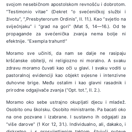
svojom nesebičnom apostolskom revnošću i dobrotom.
“Testimonio vitae” (Dekret “o svećeničkoj službi i
životu”, “,Presbyterorum Ordinis”, II. 11.). Kao “svjetlo na
svijećnjaku” i “grad na gori” (Mat 5, 14—16.). Od te
propagande za svećenička zvanja nema bolje ni
efektnije. “Exempla trahunt!”
Moramo sve učiniti, da nam se dalje ne rasipaju
kršćanske obitelji, ni religiozno ni moralno. A svaku
zdravu moramo čuvati kao oči u glavi. I svaku voditi u
pastoralnoj evidenciji kao objekt svjesne i intenzivne
duhovne brige. Među ostalim i kao glavni rasadnik i
prirodne odgajivače zvanja (“Opt. tot.”, II. 2.).
Moramo oko sebe ustrajno okupljati djecu i mladež.
Osobito onu školsku. Osobito ministrante. Pa bacati oko
na one pozvane i izabrane. I sustavno ih odgajati za
“više darove” (1 Kor 12, 31.). Individualno, ali, dakako, i
diskretno, i s prosvijetljenim taktom, štujući puteve