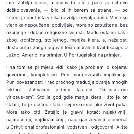
ima izobilja djece, a danas bi bilo i para za njihovo
doškolovavanje, — bilo bi ih barem sa strane, — po
srijedi je opet ista velika nevolja: nevolja duša. Mase su
vjernika nepoučene, podivljale, moralno zapuštene, bez
ozbiljnije i dublje religiozne svijesti. Među ostalim baš i
zbog kroničnog, stoljetnog, manjka klera, a, nažalost,
dosta puta i zbog njegovih loših moralnih kvalifikacija. U
Južnoj Americi na primjer. U Portugalskoj na primjer.
I na tom se primjeru vidi, kako je problem, o kojemu
govorimo, kompleksan. Pun mnogovrsnih implikacija.
Pun povezanosti i recipročnog međudjelovanja mnogih
faktora. Zahvaćen jednim fatalnim “circulus-om
vitiosus-om”. Što je god gdje manje klera i što je on
slabiji, to je obično slabiji i vjersko-moralni život puka.
Mora tako biti. Zatajio je glavni kotač: najaktivniji,
najmobilniji, najdinamičniji, najorganizovaniji elemenat
u Crkvi; onaj profesionalni, vodstveni, odgovorni. A što