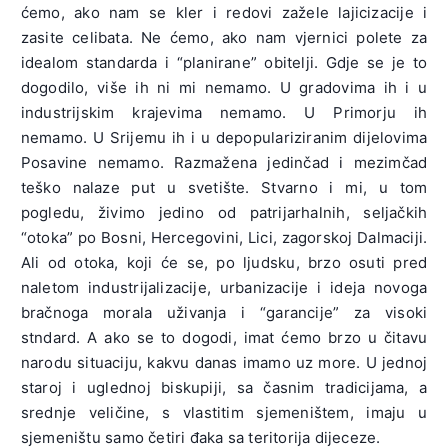
ćemo, ako nam se kler i redovi zažele lajicizacije i
zasite celibata. Ne ćemo, ako nam vjernici polete za
idealom standarda i “planirane” obitelji. Gdje se je to
dogodilo, više ih ni mi nemamo. U gradovima ih i u
industrijskim krajevima nemamo. U Primorju ih
nemamo. U Srijemu ih i u depopulariziranim dijelovima
Posavine nemamo. Razmažena jedinčad i mezimčad
teško nalaze put u svetište. Stvarno i mi, u tom
pogledu, živimo jedino od patrijarhalnih, seljačkih
“otoka” po Bosni, Hercegovini, Lici, zagorskoj Dalmaciji.
Ali od otoka, koji će se, po ljudsku, brzo osuti pred
naletom industrijalizacije, urbanizacije i ideja novoga
bračnoga morala uživanja i “garancije” za visoki
stndard. A ako se to dogodi, imat ćemo brzo u čitavu
narodu situaciju, kakvu danas imamo uz more. U jednoj
staroj i uglednoj biskupiji, sa časnim tradicijama, a
srednje veličine, s vlastitim sjemeništem, imaju u
sjemeništu samo četiri đaka sa teritorija dijeceze.