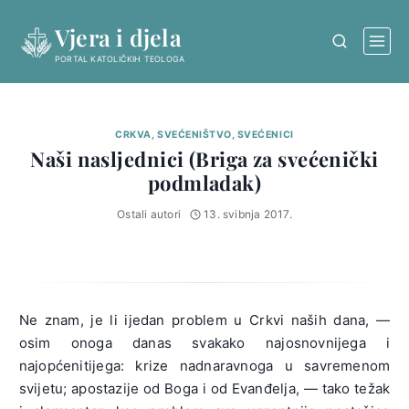
Skip
Vjera i djela
to
content
PORTAL KATOLIČKIH TEOLOGA
CRKVA, SVEĆENIŠTVO, SVEĆENICI
Naši nasljednici (Briga za svećenički
podmladak)
Ostali autori
13. svibnja 2017.
Ne znam, je li ijedan problem u Crkvi naših dana, —
osim onoga danas svakako najosnovnijega i
najopćenitijega: krize nadnaravnoga u savremenom
svijetu; apostazije od Boga i od Evanđelja, — tako težak