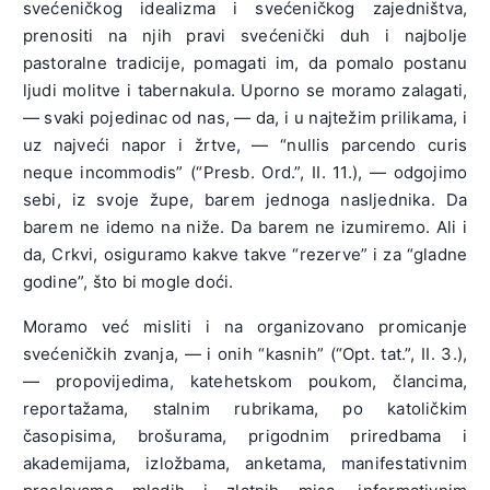
svećeničkog idealizma i svećeničkog zajedništva,
prenositi na njih pravi svećenički duh i najbolje
pastoralne tradicije, pomagati im, da pomalo postanu
ljudi molitve i tabernakula. Uporno se moramo zalagati,
— svaki pojedinac od nas, — da, i u najtežim prilikama, i
uz najveći napor i žrtve, — “nullis parcendo curis
neque incommodis” (“Presb. Ord.”, II. 11.), — odgojimo
sebi, iz svoje župe, barem jednoga nasljednika. Da
barem ne idemo na niže. Da barem ne izumiremo. Ali i
da, Crkvi, osiguramo kakve takve “rezerve” i za “gladne
godine”, što bi mogle doći.
Moramo već misliti i na organizovano promicanje
svećeničkih zvanja, — i onih “kasnih” (“Opt. tat.”, II. 3.),
— propovijedima, katehetskom poukom, člancima,
reportažama, stalnim rubrikama, po katoličkim
časopisima, brošurama, prigodnim priredbama i
akademijama, izložbama, anketama, manifestativnim