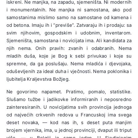
iskreni. Ne manjka, na zapadu, sjemeništa. Ni modernih
i monumentalnih. Ne manjka ni samostana, ako pod
samostanima mislimo samo na samostane od kamena i
od betona. Imaju ih i “previše”. Zatvaraju ih i prodaju: sa
svim njihovim, gospodskim i udobnim, inventarom.
Sjemeništa, samostana i novicijata ima. Ali kandidata za
njih nema. Onih pravih: zvanih i odabranih. Nema
mladih duša, koje je Bog k sebi privukao i koje su
spremne, da ga poslušaju. Nema mladića i djevojaka,
oduševljenih za ideal duha i vječnosti. Nema poklonika i
ljubitelja Kraljevstva Božjeg.
Ne govorimo napamet. Pratimo, pomalo, statistike.
Slušamo tužbe i jadikovke informiranih i neposredno
zainteresiranih. U novicijatima svih provincija jednoga
od najvećih crkvenih redova u Francuskoj ima svega
deset novaka, — kod nas ih, s deset puta manjim
brojem vjernika, ima, u jednoj provinciji, dvaput ili triput
više, — u Belgiji je samo jedan. U Sjedinjenim