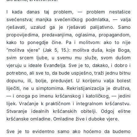
I kada danas taj problem, — problem nestašice
svećenstva; manjka svećeničkog podmlatka, — valja
rješavati, uzalud ga je rješavati palijativno. Samo
propovijedima, predavanjima, oglasima, propagandom,
kako to ponegdje čine. Pa i molitvom: ako to nije
“molitva vjere” (Jak 5, 15.): molitva duša, koje Boga,
svim srcem ljube, u svemu mu služe, svom dušom
vjeruju u ideale Evanđelja. Sve je to, dakako, i dobro i
potrebno, ali sve to, da bude uspješno, traži jednu bitnu
dopunu, ili, bolje, preduvjet. U korijenu valja bolest
liječiti, ne u simptomima. Rekristijanizacija je društva,
— i onoga po imenu kršćanskog i katoličkog, — jedini
lijek. Vraćanje k praktičnom i integralnom kršćanstvu.
Stvaranje idealnih kršćanskih obitelji. Odgoj elitne
kršćanske omladine. Omladine žive i duboke vjere.
Sve je to evidentno samo ako hoćemo da budemo