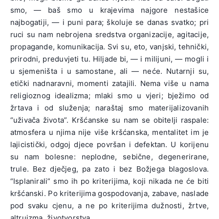
smo, — baš smo u krajevima najgore nestašice
najbogatiji, — i puni para; školuje se danas svatko; pri
ruci su nam nebrojena sredstva organizacije, agitacije,
propagande, komunikacija. Svi su, eto, vanjski, tehnički,
prirodni, preduvjeti tu. Hiljade bi, — i milijuni, — mogli i
u sjemeništa i u samostane, ali — neće. Nutarnji su,
etički nadnaravni, momenti zatajili. Nema više u nama
religioznog idealizma; mlaki smo u vjeri; bježimo od
žrtava i od služenja; naraštaj smo materijalizovanih
“uživača života”. Kršćanske su nam se obitelji raspale:
atmosfera u njima nije više kršćanska, mentalitet im je
lajicistički, odgoj djece površan i defektan. U korijenu
su nam bolesne: neplodne, sebične, degenerirane,
trule. Bez dječjeg, pa zato i bez Božjega blagoslova.
“Isplanirali” smo ih po kriterijima, koji nikada ne će biti
kršćanski. Po kriterijima gospodovanja, zabave, naslade
pod svaku cjenu, a ne po kriterijima dužnosti, žrtve,
altruizma, životvorstva.