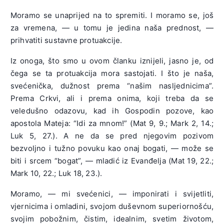
Moramo se unaprijed na to spremiti. I moramo se, još
za vremena, — u tomu je jedina naša prednost, —
prihvatiti sustavne protuakcije.
Iz onoga, što smo u ovom članku iznijeli, jasno je, od
čega se ta protuakcija mora sastojati. I što je naša,
svećenička, dužnost prema “našim nasljednicima”.
Prema Crkvi, ali i prema onima, koji treba da se
veledušno odazovu, kad ih Gospodin pozove, kao
apostola Mateja: “Idi za mnom!” (Mat 9, 9.; Mark 2, 14.;
Luk 5, 27.). A ne da se pred njegovim pozivom
bezvoljno i tužno povuku kao onaj bogati, — može se
biti i srcem “bogat”, — mladić iz Evanđelja (Mat 19, 22.;
Mark 10, 22.; Luk 18, 23.).
Moramo, — mi svećenici, — imponirati i svijetliti,
vjernicima i omladini, svojom duševnom superiornošću,
svojim pobožnim, čistim, idealnim, svetim životom,