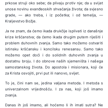
prkose struji oko sebe; da plivaju protiv nje; da u svijet
unose novinu evanđeoskih shvaćanja života; da svjesno
grade, — ako treba, i iz početka; i od temelja, —
Kraljevstvo Božje.
Ja ne znam, da ćemo ikada drukčije isplivati iz današnje
krize kršćanstva; da ćemo ikada drugim putem riješiti i
problem duhovnih zvanja. Samo tako možemo ostvariti
istinsku kršćansku i koncilsku renesansu. Samo tako
možemo opet doći i do solidnih duhovnih zvanja u
dostatnu broju. I do obnove naših sjemeništa i našega
samostanskog života. Do apostola i misionara, koji će
za Krista osvojiti, prvi put ili nanovo, svijet.
To je, čini nam se, jedina valjana metoda. I metoda s
univerzalnom vrijednošću. I za nas, koji još imamo
zvanja.
Danas ih još imamo, ali hoćemo li ih imati sutra? Ne