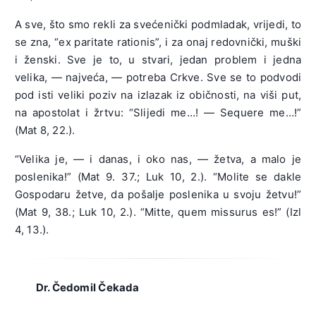
A sve, što smo rekli za svećenički podmladak, vrijedi, to
se zna, “ex paritate rationis”, i za onaj redovnički, muški
i ženski. Sve je to, u stvari, jedan problem i jedna
velika, — najveća, — potreba Crkve. Sve se to podvodi
pod isti veliki poziv na izlazak iz običnosti, na viši put,
na apostolat i žrtvu: “Slijedi me…! — Sequere me…!”
(Mat 8, 22.).
“Velika je, — i danas, i oko nas, — žetva, a malo je
poslenika!” (Mat 9. 37.; Luk 10, 2.). “Molite se dakle
Gospodaru žetve, da pošalje poslenika u svoju žetvu!”
(Mat 9, 38.; Luk 10, 2.). “Mitte, quem missurus es!” (Izl
4, 13.).
Dr. Čedomil Čekada