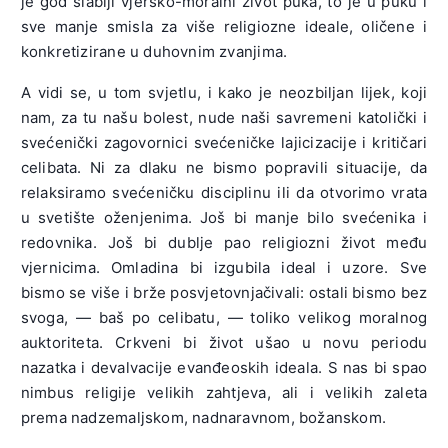
je god slabiji vjersko-moralni život puka, to je u puku i
sve manje smisla za više religiozne ideale, oličene i
konkretizirane u duhovnim zvanjima.
A vidi se, u tom svjetlu, i kako je neozbiljan lijek, koji
nam, za tu našu bolest, nude naši savremeni katolički i
svećenički zagovornici svećeničke lajicizacije i kritičari
celibata. Ni za dlaku ne bismo popravili situacije, da
relaksiramo svećeničku disciplinu ili da otvorimo vrata
u svetište oženjenima. Još bi manje bilo svećenika i
redovnika. Još bi dublje pao religiozni život među
vjernicima. Omladina bi izgubila ideal i uzore. Sve
bismo se više i brže posvjetovnjačivali: ostali bismo bez
svoga, — baš po celibatu, — toliko velikog moralnog
auktoriteta. Crkveni bi život ušao u novu periodu
nazatka i devalvacije evanđeoskih ideala. S nas bi spao
nimbus religije velikih zahtjeva, ali i velikih zaleta
prema nadzemaljskom, nadnaravnom, božanskom.