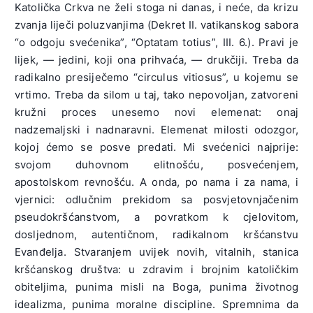
Katolička Crkva ne želi stoga ni danas, i neće, da krizu
zvanja liječi poluzvanjima (Dekret II. vatikanskog sabora
“o odgoju svećenika”, “Optatam totius”, III. 6.). Pravi je
lijek, — jedini, koji ona prihvaća, — drukčiji. Treba da
radikalno presiječemo “circulus vitiosus”, u kojemu se
vrtimo. Treba da silom u taj, tako nepovoljan, zatvoreni
kružni proces unesemo novi elemenat: onaj
nadzemaljski i nadnaravni. Elemenat milosti odozgor,
kojoj ćemo se posve predati. Mi svećenici najprije:
svojom duhovnom elitnošću, posvećenjem,
apostolskom revnošću. A onda, po nama i za nama, i
vjernici: odlučnim prekidom sa posvjetovnjačenim
pseudokršćanstvom, a povratkom k cjelovitom,
dosljednom, autentičnom, radikalnom kršćanstvu
Evanđelja. Stvaranjem uvijek novih, vitalnih, stanica
kršćanskog društva: u zdravim i brojnim katoličkim
obiteljima, punima misli na Boga, punima životnog
idealizma, punima moralne discipline. Spremnima da