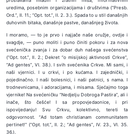
proslavama mladih i zlatnih misa, informativnim
uredima, posebnim organizacijama i društvima (“Presb.
Ord.”, II. 11.; “Opt. tot.”, II. 2. 3.). Spada to u stil današnjih
duhovnih bitaka, današnje pastve, današnjeg života.
I moramo, — to je prvo i najjače naše oružje, ovdje i
svagdje, — puno moliti i puno činiti pokoru i za nova
svećenička zvanja i za dobar duh našega svećenstva
(“Opt. tot.”, II. 2.; Dekret “o misijskoj aktivnosti Crkve”,
“Ad gentes”, VI. 38.). I svih svećenika Crkve. Mi sami, i
naši vjernici. I u crkvi, i po kućama. I zajednički, i
pojedinačno. I naši bolesnici, i naši patnici, s nama. I
trodnevnicama, i adoracijama, i misama. Sjećajmo toga
vjernike! Na svećeničku “Nedjelju Dobroga Pastira”, ali i
inače, što češće! I sa propovjedaonice, i pri
ispovijedanju! Svu Crkvu, kolektivno, tereti ta
odgovornost. “Ad totam christianam communitatem
pertinet!” (“Opt. tot.”, II. 2.; “Ad gentes”, IV. 23., VI. 35.
36.).