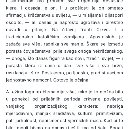
i alarmantan kao problem sve urgentnije nestašice
klera. I dosada je on, i u prošlosti je on ometao
afirmaciju kršćanstva u svijetu, — u misijama i dijaspori
osobito, — ali danas je naprosto ugrožava i direktno
dovodi u pitanje. Na čitavoj fronti Crkve. I u
tradicionalno katoličkim zemljama. Apostolskih je
zadaća sve više, radnika sve manje. Škare se između
porasta čovječanstva, prije svega onoga nekršćanskog,
— onoga, što danas figurira kao novi, “treći”, svijet, — i
porasta klera iz dana u dan, sve više i sve brže,
rasklapaju i šire. Postajemo, po ljudsku, pred situacijom
jednostavno nemoćni. Gotovo je očajna.
A težina toga problema nije više, kako je to možda bilo
u ponekoj od prijašnjih perioda crkvene povijesti,
vanjskog, organizacijskog, karaktera: nebriga
mjerodavnih, manjak sredstava, kulturni primitivizam,
patrijarhalnost, nepismenost vjerničkih masa. Kad bi to
bilo, mogli bismo ga danas riješiti kao od šale. Bogati