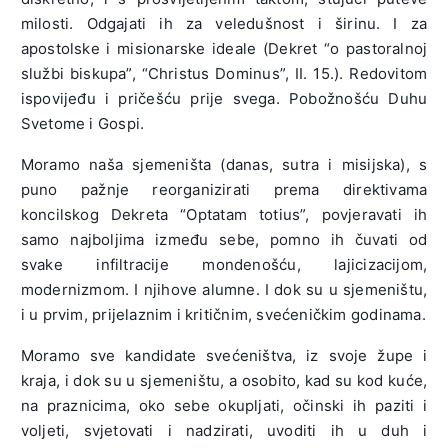
milosti. Odgajati ih za veledušnost i širinu. I za
apostolske i misionarske ideale (Dekret “o pastoralnoj
službi biskupa”, “Christus Dominus”, II. 15.). Redovitom
ispovijeđu i pričešću prije svega. Pobožnošću Duhu
Svetome i Gospi.
Moramo naša sjemeništa (danas, sutra i misijska), s
puno pažnje reorganizirati prema direktivama
koncilskog Dekreta “Optatam totius”, povjeravati ih
samo najboljima između sebe, pomno ih čuvati od
svake infiltracije mondenošću, lajicizacijom,
modernizmom. I njihove alumne. I dok su u sjemeništu,
i u prvim, prijelaznim i kritičnim, svećeničkim godinama.
Moramo sve kandidate svećeništva, iz svoje župe i
kraja, i dok su u sjemeništu, a osobito, kad su kod kuće,
na praznicima, oko sebe okupljati, očinski ih paziti i
voljeti, svjetovati i nadzirati, uvoditi ih u duh i