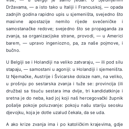
Državama, — a isto tako u Italiji i Francuskoj, — opada
zadnjih godina rapidno upis u sjemeništa, svejedno što
masivne apostazije nemilo rijede svećeničke i
samostanačke redove; svejedno što se propaganda za
zvanja, sa organizacijske strane, provodi, — u Americi
barem, — upravo ingeniozno, pa, za naše pojmove, i
bučno.
U Belgiji se i Holandiji na veliko zatvaraju, — ili pod silu
stapaju, — samostani u agoniji: u Holandiji i sjemeništa.
Iz Njemačke, Austrije i Švicarske dolaze nam, na veliko,
u prošnju po sestarska zvanja i tuže se: provincija (ili
družba) sa tisuću sestara ima dvije, tri kandidatkinje i
sretna je do neba, kad joj koji naš hercegovački župnik
pošalje pokoje poluzvanje: pokoju našu stariju seosku
djevojku, koja je dotle uzalud čekala, da se uda.
A ako krize zvanja ima i po katoličkim krajevima, gdje