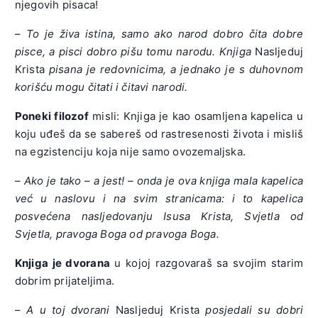
njegovih pisaca!
–
To je živa istina, samo ako narod dobro čita dobre
pisce, a pisci dobro pišu tomu narodu. Knjiga
Nasljeduj
Krista
pisana je redovnicima, a jednako je s duhovnom
korišću mogu čitati i čitavi narodi.
Poneki filozof
misli: Knjiga je kao osamljena kapelica u
koju uđeš da se sabereš od rastresenosti života i misliš
na egzistenciju koja nije samo ovozemaljska.
–
Ako je tako – a jest! – onda je ova knjiga mala kapelica
već u naslovu i na svim stranicama: i to kapelica
posvećena nasljedovanju Isusa Krista, Svjetla od
Svjetla, pravoga Boga od pravoga Boga.
Knjiga je dvorana
u kojoj razgovaraš sa svojim starim
dobrim prijateljima.
–
A u toj dvorani
Nasljeduj Krista
posjedali su dobri