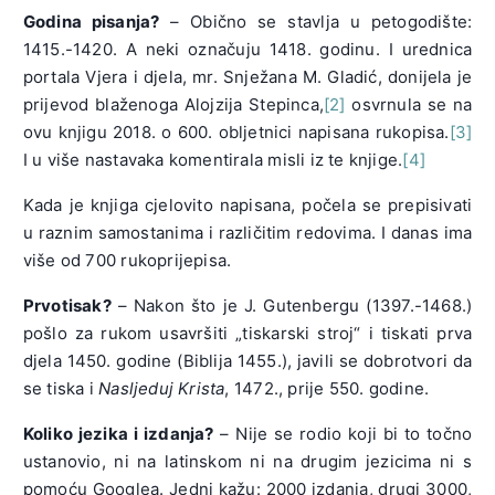
Godina pisanja?
– Obično se stavlja u petogodište:
1415.-1420. A neki označuju 1418. godinu. I urednica
portala Vjera i djela, mr. Snježana M. Gladić, donijela je
prijevod blaženoga Alojzija Stepinca,
[2]
osvrnula se na
ovu knjigu 2018. o 600. obljetnici napisana rukopisa.
[3]
I u više nastavaka komentirala misli iz te knjige.
[4]
Kada je knjiga cjelovito napisana, počela se prepisivati
u raznim samostanima i različitim redovima. I danas ima
više od 700 rukoprijepisa.
Prvotisak?
– Nakon što je J. Gutenbergu (1397.-1468.)
pošlo za rukom usavršiti „tiskarski stroj“ i tiskati prva
djela 1450. godine (Biblija 1455.), javili se dobrotvori da
se tiska i
Nasljeduj Krista
, 1472., prije 550. godine.
Koliko jezika i izdanja?
– Nije se rodio koji bi to točno
ustanovio, ni na latinskom ni na drugim jezicima ni s
pomoću Googlea. Jedni kažu: 2000 izdanja, drugi 3000,