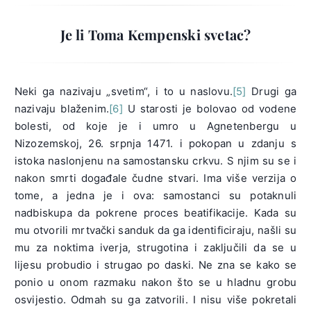
Je li Toma Kempenski svetac?
Neki ga nazivaju „svetim“, i to u naslovu.
[5]
Drugi ga
nazivaju blaženim.
[6]
U starosti je bolovao od vodene
bolesti, od koje je i umro u Agnetenbergu u
Nizozemskoj, 26. srpnja 1471. i pokopan u zdanju s
istoka naslonjenu na samostansku crkvu. S njim su se i
nakon smrti događale čudne stvari. Ima više verzija o
tome, a jedna je i ova: samostanci su potaknuli
nadbiskupa da pokrene proces beatifikacije. Kada su
mu otvorili mrtvački sanduk da ga identificiraju, našli su
mu za noktima iverja, strugotina i zaključili da se u
lijesu probudio i strugao po daski. Ne zna se kako se
ponio u onom razmaku nakon što se u hladnu grobu
osvijestio. Odmah su ga zatvorili. I nisu više pokretali