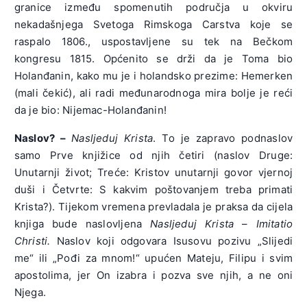
granice između spomenutih područja u okviru
nekadašnjega Svetoga Rimskoga Carstva koje se
raspalo 1806., uspostavljene su tek na Bečkom
kongresu 1815. Općenito se drži da je Toma bio
Holanđanin, kako mu je i holandsko prezime: Hemerken
(mali čekić), ali radi međunarodnoga mira bolje je reći
da je bio: Nijemac-Holanđanin!
Naslov? –
Nasljeduj Krista
. To je zapravo podnaslov
samo Prve knjižice od njih četiri (naslov Druge:
Unutarnji život; Treće: Kristov unutarnji govor vjernoj
duši i Četvrte: S kakvim poštovanjem treba primati
Krista?). Tijekom vremena prevladala je praksa da cijela
knjiga bude naslovljena
Nasljeduj Krista
–
Imitatio
Christi.
Naslov koji odgovara Isusovu pozivu „Slijedi
me“ ili „Pođi za mnom!“ upućen Mateju, Filipu i svim
apostolima, jer On izabra i pozva sve njih, a ne oni
Njega.