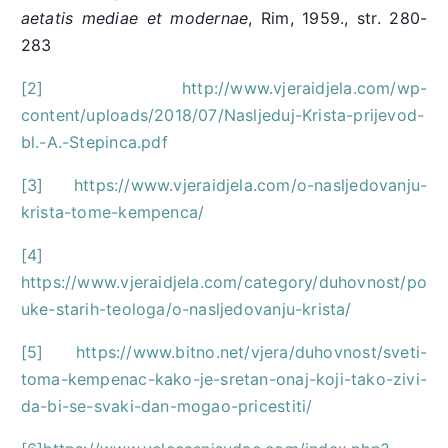
aetatis mediae et modernae
, Rim, 1959., str. 280-
283
[2]
http://www.vjeraidjela.com/wp-
content/uploads/2018/07/Nasljeduj-Krista-prijevod-
bl.-A.-Stepinca.pdf
[3]
https://www.vjeraidjela.com/o-nasljedovanju-
krista-tome-kempenca/
[4]
https://www.vjeraidjela.com/category/duhovnost/po
uke-starih-teologa/o-nasljedovanju-krista/
[5]
https://www.bitno.net/vjera/duhovnost/sveti-
toma-kempenac-kako-je-sretan-onaj-koji-tako-zivi-
da-bi-se-svaki-dan-mogao-pricestiti/