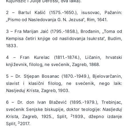
Kujundžić i Julije Derossi, dva laika).
2 – Bartul Kašić (1575.-1650.), isusovac, Pažanin:
„Pismo od Nasledovanja G. N. Jezusa“, Rim, 1641.
3 – Fra Marijan Jaić (1795.-1858.), Brođanin, „Toma od
Kempisa četiri knjige od naslidovanja Isukrsta“, Budim,
1833.
4 – Fran Kurelac (1811.-1874.), Ličanin, hrvatski
književnik, filolog, ne svećenik, Zagreb, 1868.
5 – Dr. Stjepan Bosanac (1870.-1949.), Bjelovarčanin,
slavist i klasični filolog, ne svećenik, nego laik:
Nasljeduj Krista
, Zagreb, 1903.
6 – Dr. don Ivan Blažević (1895.-1979.), Trebinjac,
svećenik Senjske biskupije, doktor teologije:
Nasljeduj
2
Krista
, Zagreb, 1925., Split,
1939., džepno izdanje
3
Split,
2017.