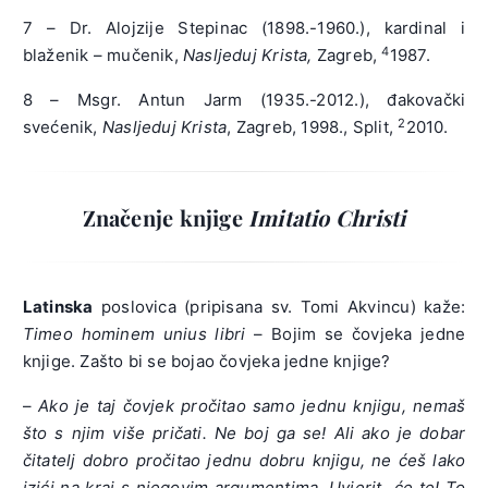
7 – Dr. Alojzije Stepinac (1898.-1960.), kardinal i
4
blaženik – mučenik,
Nasljeduj Krista,
Zagreb,
1987.
8 – Msgr. Antun Jarm (1935.-2012.), đakovački
2
svećenik,
Nasljeduj Krista
, Zagreb, 1998., Split,
2010.
Značenje knjige
Imitatio Christi
Latinska
poslovica (pripisana sv. Tomi Akvincu) kaže:
Timeo hominem unius libri
– Bojim se čovjeka jedne
knjige. Zašto bi se bojao čovjeka jedne knjige?
–
Ako je taj čovjek pročitao samo jednu knjigu, nemaš
što s njim više pričati. Ne boj ga se! Ali ako je dobar
čitatelj dobro pročitao jednu dobru knjigu, ne ćeš lako
izići na kraj s njegovim argumentima. Uvjerit će te! To