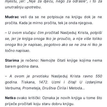
mjestu, jer: „Nije za djecu, nego za odrasle“, i to za
unutrašnju upotrebu
.
Mudrac
veli da se ne potpisuje na knjigu dok je ne
pročita. Kada je mirno pročita, tek je onda njegova.
–
U ovom slučaju: čim pročitaš
Nasljeduj Krista,
potpiši
se, jer je knjiga onoga tko je proučio, a nije više toliko
onoga tko je napisao, pogotovo ako se ne zna ni tko je
točno napisao.
Starima
je rečeno: Nemojte čitati knjige kojima nema
barem godina dana.
–
A ovom je prvotisku
Nasljeduj Krista
ravno 550
godina. Tiskana, 1472. Uzmi i čitaj! U izdanjima
Verbuma, Prometeja, Društva Ćirila i Metoda…
Netko
ovako kritički: Oznaka je novih knjiga u tome što
priječe pročitati koju staru dobru knjigu.