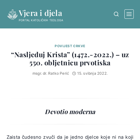
Skip
Vjera i djela
to
content
PORTAL KATOLIČKIH TEOLOGA
POVIJEST CRKVE
“Nasljeduj Krista” (1472.-2022.) – uz
550. obljetnicu prvotiska
msgr. dr. Ratko Perić
15. svibnja 2022.
Devotio moderna
Zaista čudesno zvuči da je jedno djelce koje ni na koji