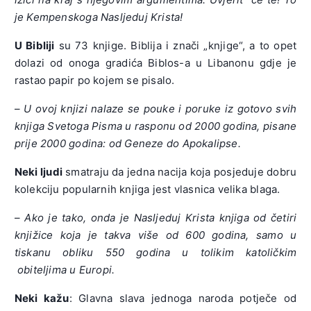
je Kempenskoga Nasljeduj Krista!
U Bibliji
su 73 knjige. Biblija i znači „knjige“, a to opet
dolazi od onoga gradića Biblos-a u Libanonu gdje je
rastao papir po kojem se pisalo.
–
U ovoj knjizi nalaze se pouke i poruke iz gotovo svih
knjiga Svetoga Pisma u rasponu od 2000 godina, pisane
prije 2000 godina: od Geneze do Apokalipse.
Neki ljudi
smatraju da jedna nacija koja posjeduje dobru
kolekciju popularnih knjiga jest vlasnica velika blaga.
–
Ako je tako, onda je Nasljeduj Krista knjiga od četiri
knjižice koja je takva više od 600 godina, samo u
tiskanu obliku 550 godina u tolikim katoličkim
obiteljima u Europi.
Neki kažu
: Glavna slava jednoga naroda potječe od