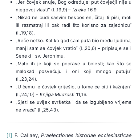
„Jer čovjek snuje, Bog određuje; put čovječji nije u
njegovoj vlasti“ (I.,19,9) –
Izreke
16,9.
„Nikad ne budi sasvim besposlen, čitaj ili piši, moli
ili razmatraj ili pak radi što korisno za zajednicu“
(I.,19,18).
„Reče netko: Koliko god sam puta bio među ljudima,
manji sam se čovjek vratio“ (I.,20,6) – pripisuje se i
Seneki i sv. Jeronimu.
„Malo ih je koji se poprave u bolesti; kao što se
malokad posvećuju i oni koji mnogo putuju“
(I.,23,24).
„U čemu je čovjek griješio, u tome će biti i kažnjen“
(I.,24,10) –
Knjiga Mudrosti
11,16.
„Sjeti se uvijek svršetka i da se izgubljeno vrijeme
ne vraća“ (I.,25,43).
[1]
F. Callaey,
Praelectiones historiae ecclesiasticae