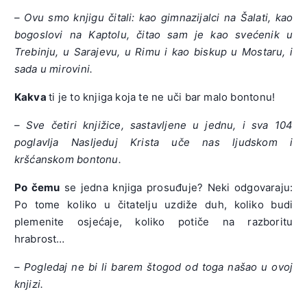
–
Ovu smo knjigu čitali: kao gimnazijalci na Šalati, kao
bogoslovi na Kaptolu, čitao sam je kao svećenik u
Trebinju, u Sarajevu, u Rimu i kao biskup u Mostaru, i
sada u mirovini.
Kakva
ti je to knjiga koja te ne uči bar malo bontonu!
–
Sve četiri knjižice, sastavljene u jednu, i sva 104
poglavlja Nasljeduj Krista uče nas ljudskom i
kršćanskom bontonu.
Po čemu
se jedna knjiga prosuđuje? Neki odgovaraju:
Po tome koliko u čitatelju uzdiže duh, koliko budi
plemenite osjećaje, koliko potiče na razboritu
hrabrost…
–
Pogledaj ne bi li barem štogod od toga našao u ovoj
knjizi.