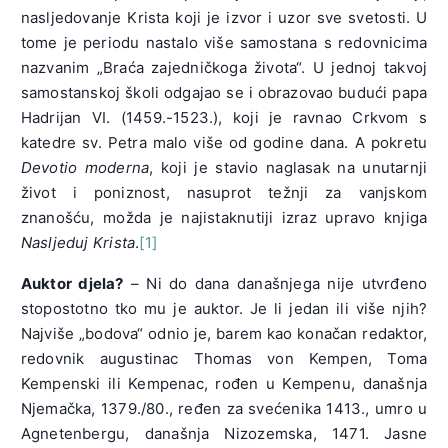
nasljedovanje Krista koji je izvor i uzor sve svetosti. U
tome je periodu nastalo više samostana s redovnicima
nazvanim „Braća zajedničkoga života“. U jednoj takvoj
samostanskoj školi odgajao se i obrazovao budući papa
Hadrijan VI. (1459.-1523.), koji je ravnao Crkvom s
katedre sv. Petra malo više od godine dana. A pokretu
Devotio moderna
, koji je stavio naglasak na unutarnji
život i poniznost, nasuprot težnji za vanjskom
znanošću, možda je najistaknutiji izraz upravo knjiga
Nasljeduj Krista
.
[1]
Auktor djela?
– Ni do dana današnjega nije utvrđeno
stopostotno tko mu je auktor. Je li jedan ili više njih?
Najviše „bodova“ odnio je, barem kao konačan redaktor,
redovnik augustinac Thomas von Kempen, Toma
Kempenski ili Kempenac, rođen u Kempenu, današnja
Njemačka, 1379./80., ređen za svećenika 1413., umro u
Agnetenbergu, današnja Nizozemska, 1471. Jasne