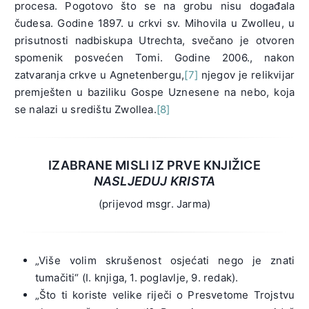
procesa. Pogotovo što se na grobu nisu događala
čudesa. Godine 1897. u crkvi sv. Mihovila u Zwolleu, u
prisutnosti nadbiskupa Utrechta, svečano je otvoren
spomenik posvećen Tomi. Godine 2006., nakon
zatvaranja crkve u Agnetenbergu,
[7]
njegov je relikvijar
premješten u baziliku Gospe Uznesene na nebo, koja
se nalazi u središtu Zwollea.
[8]
IZABRANE MISLI IZ PRVE KNJIŽICE
NASLJEDUJ KRISTA
(prijevod msgr. Jarma)
„Više volim skrušenost osjećati nego je znati
tumačiti“ (I. knjiga, 1. poglavlje, 9. redak).
„Što ti koriste velike riječi o Presvetome Trojstvu