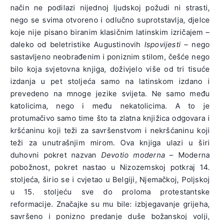
način ne podilazi nijednoj ljudskoj požudi ni strasti,
nego se svima otvoreno i odlučno suprotstavlja, djelce
koje nije pisano biranim klasičnim latinskim izričajem –
daleko od beletristike Augustinovih
Ispovijesti –
nego
sastavljeno neobrađenim i poniznim stilom, češće nego
bilo koja svjetovna knjiga, doživjelo više od tri tisuće
izdanja u pet stoljeća samo na latinskom izdano i
prevedeno na mnoge jezike svijeta. Ne samo među
katolicima, nego i među nekatolicima. A to je
protumačivo samo time što ta zlatna knjižica odgovara i
kršćaninu koji teži za savršenstvom i nekršćaninu koji
teži za unutrašnjim mirom. Ova knjiga ulazi u širi
duhovni pokret nazvan
Devotio moderna
– Moderna
pobožnost, pokret nastao u Nizozemskoj potkraj 14.
stoljeća, širio se i cvjetao u Belgiji, Njemačkoj, Poljskoj
u 15. stoljeću sve do proloma protestantske
reformacije. Značajke su mu bile: izbjegavanje grijeha,
savršeno i ponizno predanje duše božanskoj volji,