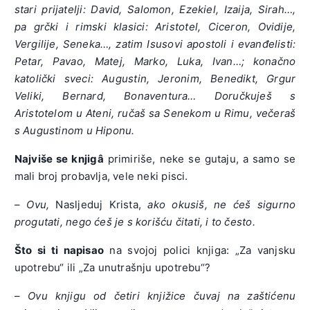
stari prijatelji: David, Salomon, Ezekiel, Izaija, Sirah…,
pa grčki i rimski klasici: Aristotel, Ciceron, Ovidije,
Vergilije, Seneka…, zatim Isusovi apostoli i evanđelisti:
Petar, Pavao, Matej, Marko, Luka, Ivan…; konačno
katolički sveci: Augustin, Jeronim, Benedikt, Grgur
Veliki, Bernard, Bonaventura… Doručkuješ s
Aristotelom u Ateni, ručaš sa Senekom u Rimu, večeraš
s Augustinom u Hiponu.
Najviše se knjigâ
primiriše, neke se gutaju, a samo se
mali broj probavlja, vele neki pisci.
–
Ovu,
Nasljeduj Krista,
ako okusiš, ne ćeš sigurno
progutati, nego ćeš je s korišću čitati, i to često.
Što si ti napisao
na svojoj polici knjiga: „Za vanjsku
upotrebu“ ili „Za unutrašnju upotrebu“?
–
Ovu knjigu od četiri knjižice čuvaj na zaštićenu