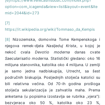
[6]
https://www.velecasnisudac.com/index.php?
option=com_icagenda&view=list&layout=event&Ite
mid=2044&id=273
[7]
https://it.wikipedia.org/wiki/Tommaso_da_Kempis
[8]
Nizozemska, domovina Tome Kempenskoga i
njegova remek-djela
Nasljeduj Krista
, u kojoj je
nekoć cvala
Devotio moderna
danas cvate
Saecularisatio moderna.
Statistički gledano: oko 16
milijuna stanovnika, katolika oko 4 milijuna. U zemlji
je samo jedna nadbiskupija, Utrecht, sa šest
područnih biskupija. Posljednjih stoljeća katolici su
bili relativna većina. Od 70-ih godina prošloga
stoljeća sekularizacija je zahvatila maha. Prema
anketama (u popisima izostavlja se rubrika „vjera“):
bezvjeraca oko 50 %, katolika oko 23 %,