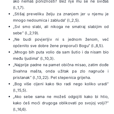
ako nemaš poniznosti? Bez nje mu se ne sviđaš
(I.,1,7).
„Stišaj preveliku želju za znanjem jer u njemu je
mnogo nedoumica i zabluda“ (I.,2,5).
„Svi smo slabi, ali nikoga ne smatraj slabijim od
sebe“ (I.,2,19).
„Ne budi povjerljiv ni s jednom ženom, već
općenito sve dobre žene preporuči Bogu“ (I.,8,5).
„Mnogo bih puta volio da sam šutio i da nisam bio
među ljudima“ (I.,10,3).
„Najprije padne na pamet obična misao, zatim dođe
živahna mašta, onda užitak pa zlo nagnuće i
pristanak“ (I.,13,22). Pet stepenica grijeha.
„Bog više cijeni kako tko radi nego koliko uradi“
(I.,15,5).
„Ako sebe sama ne možeš odgojiti kako bi htio,
kako ćeš moći drugoga oblikovati po svojoj volji?“
(I.,16,6).