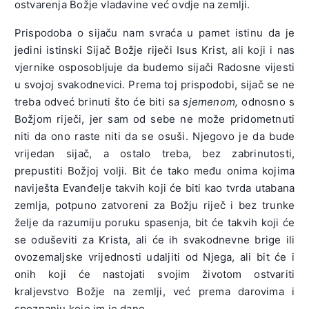
ostvarenja Božje vladavine već ovdje na zemlji.
Prispodoba o sijaču nam svraća u pamet istinu da je
jedini istinski Sijač Božje riječi Isus Krist, ali koji i nas
vjernike osposobljuje da budemo sijači Radosne vijesti
u svojoj svakodnevici. Prema toj prispodobi, sijač se ne
treba odveć brinuti što će biti sa
sjemenom,
odnosno s
Božjom riječi, jer sam od sebe ne može pridometnuti
niti da ono raste niti da se osuši. Njegovo je da bude
vrijedan sijač, a ostalo treba, bez zabrinutosti,
prepustiti Božjoj volji. Bit će tako među onima kojima
naviješta Evanđelje takvih koji će biti kao tvrda utabana
zemlja, potpuno zatvoreni za Božju riječ i bez trunke
želje da razumiju poruku spasenja, bit će takvih koji će
se oduševiti za Krista, ali će ih svakodnevne brige ili
ovozemaljske vrijednosti udaljiti od Njega, ali bit će i
onih koji će nastojati svojim životom ostvariti
kraljevstvo Božje na zemlji, već prema darovima i
spoznanju koje im je dano.