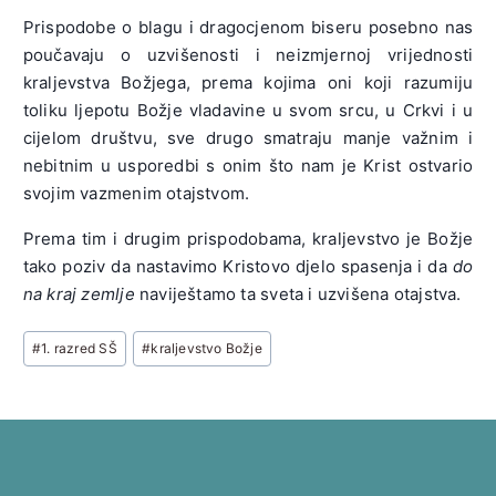
Prispodobe o blagu i dragocjenom biseru posebno nas
poučavaju o uzvišenosti i neizmjernoj vrijednosti
kraljevstva Božjega, prema kojima oni koji razumiju
toliku ljepotu Božje vladavine u svom srcu, u Crkvi i u
cijelom društvu, sve drugo smatraju manje važnim i
nebitnim u usporedbi s onim što nam je Krist ostvario
svojim vazmenim otajstvom.
Prema tim i drugim prispodobama, kraljevstvo je Božje
tako poziv da nastavimo Kristovo djelo spasenja i da
do
na kraj zemlje
naviještamo ta sveta i uzvišena otajstva.
Post
#
1. razred SŠ
#
kraljevstvo Božje
Tags: