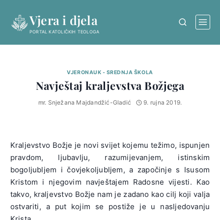
Skip
Vjera i djela
to
content
PORTAL KATOLIČKIH TEOLOGA
VJERONAUK - SREDNJA ŠKOLA
Navještaj kraljevstva Božjega
mr. Snježana Majdandžić-Gladić
9. rujna 2019.
Kraljevstvo Božje je novi svijet kojemu težimo, ispunjen
pravdom, ljubavlju, razumijevanjem, istinskim
bogoljubljem i čovjekoljubljem, a započinje s Isusom
Kristom i njegovim navještajem Radosne vijesti. Kao
takvo, kraljevstvo Božje nam je zadano kao cilj koji valja
ostvariti, a put kojim se postiže je u nasljedovanju
Krista.