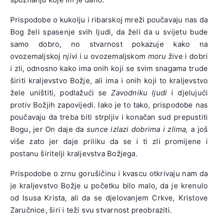
Prispodobe o kukolju i ribarskoj mreži poučavaju nas da
Bog želi spasenje svih ljudi, da želi da u svijetu bude
samo dobro, no stvarnost pokazuje kako na
ovozemaljskoj
njivi
i u ovozemaljskom
moru
žive i dobri
i zli, odnosno kako ima onih koji se svim snagama trude
širiti kraljevstvo Božje, ali ima i onih koji to kraljevstvo
žele uništiti, podlažući se
Zavodniku ljudi
i djelujući
protiv Božjih zapovijedi. Iako je to tako, prispodobe nas
poučavaju da treba biti strpljiv i konačan sud prepustiti
Bogu, jer On daje da
sunce izlazi dobrima i zlima,
a još
više zato jer daje priliku da se i ti zli promijene i
postanu širitelji kraljevstva Božjega.
Prispodobe o zrnu gorušičinu i kvascu otkrivaju nam da
je kraljevstvo Božje u početku bilo malo, da je krenulo
od Isusa Krista, ali da se djelovanjem Crkve, Kristove
Zaručnice, širi i teži svu stvarnost preobraziti.