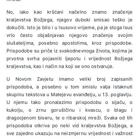
No, iako kao kršćani načelno znamo značenje
kraljevstva Božjega, njegov duboki smisao teško je
dokučiti. Isto je bilo i u Isusovo vrijeme, pa je stoga Isus
vrlo često objašnjavao njegovo značenje svojim
slušateljima, posebno apostolima, kroz prispodobe.
Prispodobe su priče iz svakodnevnoga života, kojima je
prvotna svrha pojasniti ljepotu i vrijednost Božjega
kraljevstva, kao i način na koji se ono ostvaruje.
U Novom Zavjetu imamo veliki broj zapisanih
prispodoba, a posebno u tom smislu valja istaknuti
skupinu tekstova u Matejevu evanđelju, u 13. poglavlju.
U njemu tako pronalazimo prispodobu o sijaču, o
kukolju, o zrnu gorušičinu i kvascu, o blagu i
dragocjenom biseru, te o ribarskoj mreži. Svaka od tih
prispodoba otkriva po neki vid kraljevstva Božjega, a
sve zajedno ukazuju na neizmjernu vrijednost i važnost