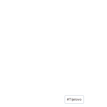
Post
#
Tijelovo
Tags: