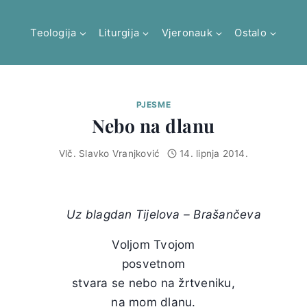
Teologija
Liturgija
Vjeronauk
Ostalo
PJESME
Nebo na dlanu
Vlč. Slavko Vranjković
14. lipnja 2014.
Uz blagdan Tijelova – Brašančeva
Voljom Tvojom
posvetnom
stvara se nebo na žrtveniku,
na mom dlanu.