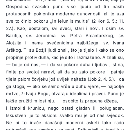
Gospodina svakako puno više ljubio od tih naših
protuposnih poklonika moderne duhovnosti, ali je uza
sve to činio pokoru ,,in ieiuniis multis” (2 Kor 6. 5.; 11,
27.). Kao, uostalom, svi sveci, stari i novi. I osim sv.
Bazilija, sv. Jeronima, sv. Petra Alcantarskog, sv.
Alojzija i, nama svećenicima najbližega, sv. Ivana
Arškog. Ti su Božji ljudi znali, što je tijelo i kako se ono
propinje protiv duha, kad je sito i razmaženo. A znali su,
— bolje od nas, — i da su pokore duha i ljubavi, istina,
finije po svojoj naravi, ali da su zato pokore i patnje
tijela palom čovjeku još uvijek najteže (Job 2, 4. 5.). I da
ga stoga, — ako se samo vrše u duhu vjere, — najbolje
mrtve, žrtvuju Bogu, otvaraju idealima i pravdi. Puno je
lakše pružiti milostinju, — osobito iz prepuna džepa, —
i izmoliti krunicu, nego ostati gladan ili polugladan.
Iskustveni je to aksiom: svatko mu je od nas svjedok.
Ne bi to inače današnji moderni asketi tako rado
prihvaćali kao zamjenu za post. Prihvaćali u teoriji: u