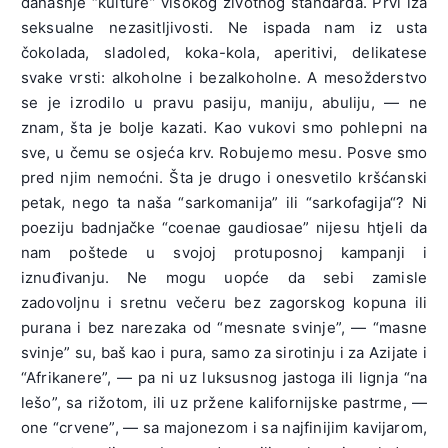
današnje “kulture” visokog životnog standarda. Prvi iza
seksualne nezasitljivosti. Ne ispada nam iz usta
čokolada, sladoled, koka-kola, aperitivi, delikatese
svake vrsti: alkoholne i bezalkoholne. A mesožderstvo
se je izrodilo u pravu pasiju, maniju, abuliju, — ne
znam, šta je bolje kazati. Kao vukovi smo pohlepni na
sve, u čemu se osjeća krv. Robujemo mesu. Posve smo
pred njim nemoćni. Šta je drugo i onesvetilo kršćanski
petak, nego ta naša “sarkomanija” ili “sarkofagija“? Ni
poeziju badnjačke “coenae gaudiosae” nijesu htjeli da
nam poštede u svojoj protuposnoj kampanji i
iznuđivanju. Ne mogu uopće da sebi zamisle
zadovoljnu i sretnu večeru bez zagorskog kopuna ili
purana i bez narezaka od “mesnate svinje”, — “masne
svinje” su, baš kao i pura, samo za sirotinju i za Azijate i
“Afrikanere”, — pa ni uz luksusnog jastoga ili lignja “na
lešo”, sa rižotom, ili uz pržene kalifornijske pastrme, —
one “crvene”, — sa majonezom i sa najfinijim kavijarom,