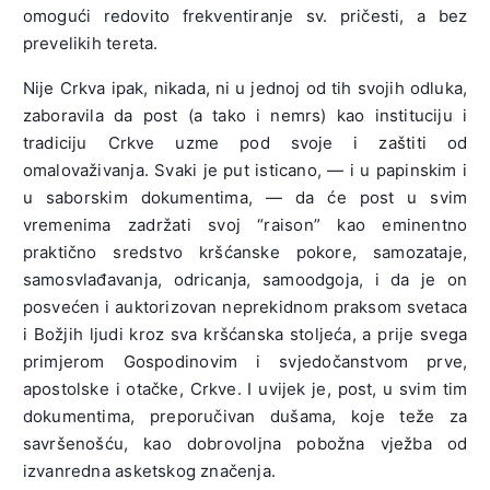
omogući redovito frekventiranje sv. pričesti, a bez
prevelikih tereta.
Nije Crkva ipak, nikada, ni u jednoj od tih svojih odluka,
zaboravila da post (a tako i nemrs) kao instituciju i
tradiciju Crkve uzme pod svoje i zaštiti od
omalovaživanja. Svaki je put isticano, — i u papinskim i
u saborskim dokumentima, — da će post u svim
vremenima zadržati svoj “raison” kao eminentno
praktično sredstvo kršćanske pokore, samozataje,
samosvlađavanja, odricanja, samoodgoja, i da je on
posvećen i auktorizovan neprekidnom praksom svetaca
i Božjih ljudi kroz sva kršćanska stoljeća, a prije svega
primjerom Gospodinovim i svjedočanstvom prve,
apostolske i otačke, Crkve. I uvijek je, post, u svim tim
dokumentima, preporučivan dušama, koje teže za
savršenošću, kao dobrovoljna pobožna vježba od
izvanredna asketskog značenja.