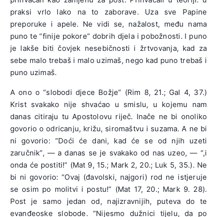
praksi vrlo lako na to zaborave. Uza sve Papine
preporuke i apele. Ne vidi se, nažalost, među nama
puno te “finije pokore” dobrih djela i pobožnosti. I puno
je lakše biti čovjek nesebičnosti i žrtvovanja, kad za
sebe malo trebaš i malo uzimaš, nego kad puno trebaš i
puno uzimaš.
A ono o “slobodi djece Božje” (Rim 8, 21.; Gal 4, 37.)
Krist svakako nije shvaćao u smislu, u kojemu nam
danas citiraju tu Apostolovu riječ. Inače ne bi onoliko
govorio o odricanju, križu, siromaštvu i suzama. A ne bi
ni govorio: “Doći će dani, kad će se od njih uzeti
zaručnik”, — a danas se je svakako od nas uzeo, — “,i
onda će postiti!” (Mat 9, 15.; Mark 2, 20.; Luk 5, 35.). Ne
bi ni govorio: “Ovaj (đavolski, najgori) rod ne istjeruje
se osim po molitvi i postu!” (Mat 17, 20.; Mark 9. 28).
Post je samo jedan od, najizravnijih, puteva do te
evanđeoske slobode. “Nijesmo dužnici tijelu, da po