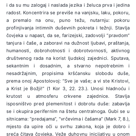
i da su mu zalogaj i naslada jezika i želuca prva i jedina
radost. Koncentrira se previše na vanjsku, laku, pokoru,
a premalo na onu, puno težu, nutarnju: pokoru
profinjivanja intimnih duševnih pokreta i težnji. Stavlja
čovjeka u napast, da se, farizejski, zadovolji “pravdom”
tanjura i čaše, a zaboravi na dužnost ljubavi, praštanja,
humanosti, dobrohotnosti i dobrotvornosti, aktivnog
društvenog rada na korist ljudskoj zajednici. Sputava,
sekantnim i dosadnim, a stvarno nepotrebnim i
nesadržajnim, propisima kršćansku slobodu duše,
prema onoj Apostolovoj: “Sve je vaše; a vi ste Kristovi,
a Krist je Božji!” (1 Kor 3, 22. 23.). Unosi hladnoću i
krutost u atmosferu crkvene zajednice. Stavlja
isposništvo pred plemenitost i dobrotu duše: zabavlja
se i okupira perifernim na štetu centralnoga. Gubi se u
sitnicama: “predajama”, “vrčevima i čašama” (Mark 7, 8.),
mjesto da upire oči u svrhu zakona, koja je dobro i
sreća čitava čovjeka. Veže duhovnu inicijativu u onom