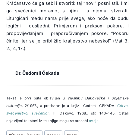
Kršćanstvo će ga sebi i stvoriti: taj “novi” posni stil. I mi
ga svećenici moramo, s njim i u njemu, stvarati.
Liturgičari među nama prije svega, ako hoće da budu
logični i dosljedni. Primjerom i praksom pokore. I
propovijedanjem i preporučivanjem pokore. “Pokoru
činite, jer se je približilo kraljevstvo nebesko!” (Mat 3,
2.; 4, 17.).
Dr. Čedomil Čekada
Tekst je prvi puta objavljen u
Vjesniku Đakovačke i Srijemske
biskupije,
2/1967., a pretiskan je u knjizi: Čedomil ČEKADA,
Crkva,
svećeništvo, svećenici
, II., Đakovo, 1968., str. 140-145. Ostali
objavljeni tekstovi iz te knjige mogu se pronaći
ovdje
.
Post