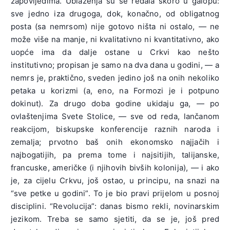
zapovijedima. Ublaženja su se redala skoro u galopu:
sve jedno iza drugoga, dok, konačno, od obligatnog
posta (sa nemrsom) nije gotovo ništa ni ostalo, — ne
može više na manje, ni kvalitativno ni kvantitativno, ako
uopće ima da dalje ostane u Crkvi kao nešto
institutivno; propisan je samo na dva dana u godini, — a
nemrs je, praktično, sveden jedino još na onih nekoliko
petaka u korizmi (a, eno, na Formozi je i potpuno
dokinut). Za drugo doba godine ukidaju ga, — po
ovlaštenjima Svete Stolice, — sve od reda, lančanom
reakcijom, biskupske konferencije raznih naroda i
zemalja; prvotno baš onih ekonomsko najjačih i
najbogatijih, pa prema tome i najsitijih, talijanske,
francuske, američke (i njihovih bivših kolonija), — i ako
je, za cijelu Crkvu, još ostao, u principu, na snazi na
“sve petke u godini”. To je bio pravi prijelom u posnoj
disciplini. “Revolucija”: danas bismo rekli, novinarskim
jezikom. Treba se samo sjetiti, da se je, još pred