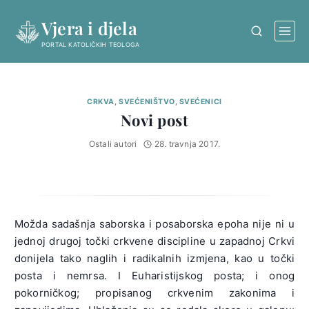
Skip
Vjera i djela
to
content
PORTAL KATOLIČKIH TEOLOGA
CRKVA, SVEĆENIŠTVO, SVEĆENICI
Novi post
Ostali autori
28. travnja 2017.
Možda sadašnja saborska i posaborska epoha nije ni u
jednoj drugoj točki crkvene discipline u zapadnoj Crkvi
donijela tako naglih i radikalnih izmjena, kao u točki
posta i nemrsa. I Euharistijskog posta; i onog
pokorničkog; propisanog crkvenim zakonima i