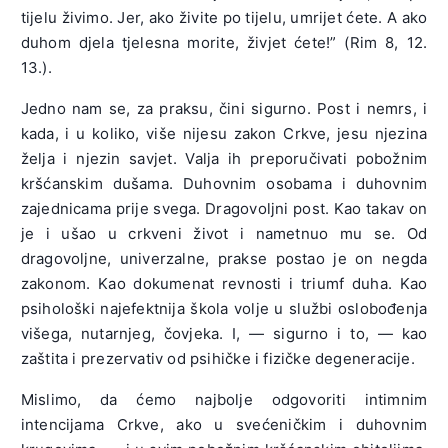
tijelu živimo. Jer, ako živite po tijelu, umrijet ćete. A ako
duhom djela tjelesna morite, živjet ćete!” (Rim 8, 12.
13.).
Jedno nam se, za praksu, čini sigurno. Post i nemrs, i
kada, i u koliko, više nijesu zakon Crkve, jesu njezina
želja i njezin savjet. Valja ih preporučivati pobožnim
kršćanskim dušama. Duhovnim osobama i duhovnim
zajednicama prije svega. Dragovoljni post. Kao takav on
je i ušao u crkveni život i nametnuo mu se. Od
dragovoljne, univerzalne, prakse postao je on negda
zakonom. Kao dokumenat revnosti i triumf duha. Kao
psihološki najefektnija škola volje u službi oslobođenja
višega, nutarnjeg, čovjeka. I, — sigurno i to, — kao
zaštita i prezervativ od psihičke i fizičke degeneracije.
Mislimo, da ćemo najbolje odgovoriti intimnim
intencijama Crkve, ako u svećeničkim i duhovnim