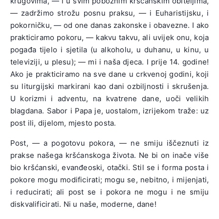
krugovima, — i u svim pobožnim kršćanskim obiteljima,
— zadržimo strožu posnu praksu, — i Euharistijsku, i
pokorničku, — od one danas zakonske i obavezne. I ako
prakticiramo pokoru, — kakvu takvu, ali uvijek onu, koja
pogađa tijelo i sjetila (u alkoholu, u duhanu, u kinu, u
televiziji, u plesu); — mi i naša djeca. I prije 14. godine!
Ako je prakticiramo na sve dane u crkvenoj godini, koji
su liturgijski markirani kao dani ozbiljnosti i skrušenja.
U korizmi i adventu, na kvatrene dane, uoči velikih
blagdana. Sabor i Papa je, uostalom, izrijekom traže: uz
post ili, dijelom, mjesto posta.
Post, — a pogotovu pokora, — ne smiju iščeznuti iz
prakse našega kršćanskoga života. Ne bi on inače više
bio kršćanski, evanđeoski, otački. Stil se i forma posta i
pokore mogu modificirati; mogu se, nebitno, i mijenjati,
i reducirati; ali post se i pokora ne mogu i ne smiju
diskvalificirati. Ni u naše, moderne, dane!