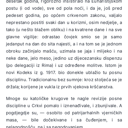
desetak godina, rigorozno insistiralo na Euharistijskom
postu (i od vode), sve od pola noći, i da je, još pred
pedeset godina, po općem crkvenom zakonu, valjalo
neprestano postiti svaki dan u korizmi, osim nedjelje, a
tako (u nešto blažem obliku) i na kvatrene dane i na sve
glavne vigilije: odrastao čovjek smio se je samo
jedanput na dan do sita najesti, a i na tom se je jednom
obroku začinjalo mašću, uzimala se jaja i mlijeko i na
neke dane, jelo meso, jedino uz dijecezansku dispenzu
(po delegaciji iz Rima) i uz određene molitve. Istom je
novi Kodeks iz g. 1917. bio donekle ublažio tu posnu
disciplinu. Tradicionalnu bez sumnje: kroz stoljeća se je
držala; korijene je vukla iz prvih vjekova kršćanstva.
Mnoge su katoličke krugove te nagle revizije posne
discipline u Crkvi pomalo i iznenađivale, i zbunjivale. A
pogdjegdje su, — osobito od patrijarhalnih vjerničkih
masa, — bile dočekivane i sa čuđenjem, i sa
nelagodnošću, pa i sa negodovanjem.