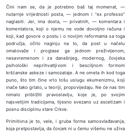
Čini nam se, da je potrebno baš taj momenat, —
nutarnje vrijednosti posta, — jednom i “ex professo”
naglasiti. Jer, ima dosta, — privatnih, — komentara i
komentatora, koji o njemu ne vode dovoljno računa i
koji, kad govore o postu i o novijim reformama sa toga
područja, očito naginju na to, da post u načelu
omalovaže i proglase ga jednom preživljenom,
nesavremenom i za današnjeg, modernog, čovjeka
psihološki neprihvatljivom i besciljnom formom
kršćanske askeze i samozataje. A ne ometa ih kod toga
puno, što tim čine vrlo lošu uslugu ekumenizmu, koji
inače tako grlato, u teoriji, propovijedaju. Ne će nas tim
nimalo približiti pravoslavlju, koje je, po svojim
najsvetijim tradicijama, tijesno svezano uz ascetizam i
posnu disciplinu stare Crkve.
Primitivna je to, vele, i gruba forma samosvlađavanja,
koja pretpostavlja, da čovjek ni u čemu višemu ne uživa