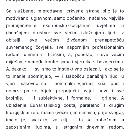
Sa službene, mjerodavne, crkvene strane bilo je to
motivirano, uglavnom, samo općenito i načelno. Najviše
promijenjenim ekonomsko-socijalnim uvjetima u
današnjem društvu: sve većim izlaženjem ljudi iz
obitelji, sve većom živčanom prenapetošću
suvremenog čovjeka, sve napornijim profesionalnim
radom, umnim ili fizičkim, a, ponešto, i sve većim
miješanjem među konfesijama i vjernika s bezvjercima.
A, dakako, — svi smo to instinktivno osjećali, i ako se je
to manje spominjalo, — i slabošću današnjih ljudi u
vjeri: masovno su, i nominalni vjernici, kršili post i
nemrs, pa se htjelo prepriječiti uvijek nove i sve
brojnije, — i subjektivne, i formalne, — grijehe. A
ublaženje Euharistijskog posta, paralelno s drugim
liturgijskim reformama (večernjim misama, prije svega),
imalo je, svakako, za cilj, i da se pobožnim, a
zaposlenim ljudima, s istrganim dnevnim redom,