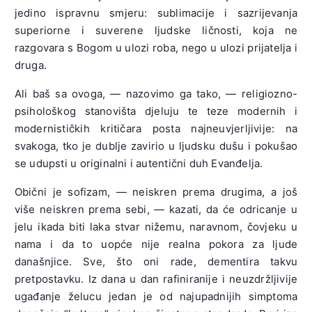
jedino ispravnu smjeru: sublimacije i sazrijevanja
superiorne i suverene ljudske ličnosti, koja ne
razgovara s Bogom u ulozi roba, nego u ulozi prijatelja i
druga.
Ali baš sa ovoga, — nazovimo ga tako, — religiozno-
psihološkog stanovišta djeluju te teze modernih i
modernističkih kritičara posta najneuvjerljivije: na
svakoga, tko je dublje zavirio u ljudsku dušu i pokušao
se udupsti u originalni i autentični duh Evanđelja.
Obični je sofizam, — neiskren prema drugima, a još
više neiskren prema sebi, — kazati, da će odricanje u
jelu ikada biti laka stvar nižemu, naravnom, čovjeku u
nama i da to uopće nije realna pokora za ljude
današnjice. Sve, što oni rade, dementira takvu
pretpostavku. Iz dana u dan rafiniranije i neuzdržljivije
ugađanje želucu jedan je od najupadnijih simptoma