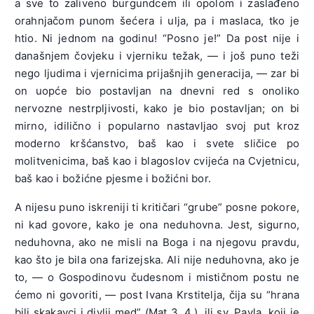
a sve to zaliveno burgundcem ili opolom i zaslađeno
orahnjačom punom šećera i ulja, pa i maslaca, tko je
htio. Ni jednom na godinu! “Posno je!” Da post nije i
današnjem čovjeku i vjerniku težak, — i još puno teži
nego ljudima i vjernicima prijašnjih generacija, — zar bi
on uopće bio postavljan na dnevni red s onoliko
nervozne nestrpljivosti, kako je bio postavljan; on bi
mirno, idilično i popularno nastavljao svoj put kroz
moderno kršćanstvo, baš kao i svete sličice po
molitvenicima, baš kao i blagoslov cvijeća na Cvjetnicu,
baš kao i božićne pjesme i božićni bor.
A nijesu puno iskreniji ti kritičari “grube” posne pokore,
ni kad govore, kako je ona neduhovna. Jest, sigurno,
neduhovna, ako ne misli na Boga i na njegovu pravdu,
kao što je bila ona farizejska. Ali nije neduhovna, ako je
to, — o Gospodinovu čudesnom i mističnom postu ne
ćemo ni govoriti, — post Ivana Krstitelja, čija su “hrana
bili skakavci i divlji med” (Mat 3, 4.), ili sv. Pavla, koji je