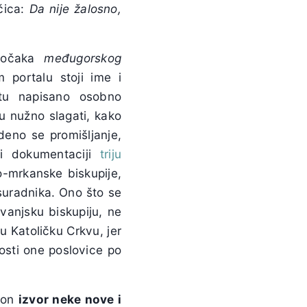
čica:
Da nije žalosno,
 točaka
međugorskog
 portalu stoji ime i
tu napisano osobno
ju nužno slagati, kako
deno se promišljanje,
 i dokumentaciji
triju
o-mrkanske biskupije,
suradnika. Ono što se
anjsku biskupiju, ne
u Katoličku Crkvu, jer
osti one poslovice po
e on
izvor neke nove i