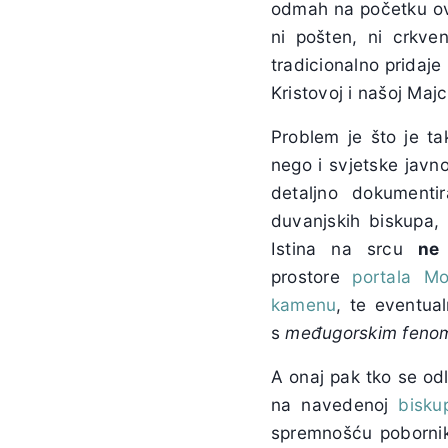
odmah na početku ovo
ni pošten, ni crkv
tradicionalno pridaje 
Kristovoj i našoj Maj
Problem je što je t
nego i svjetske javn
detaljno dokumenti
duvanjskih biskupa, 
Istina na srcu
ne
prostore
portala Mo
kamenu
, te eventual
s
međugorskim fen
A onaj pak tko se od
na navedenoj
biskup
spremnošću poborn