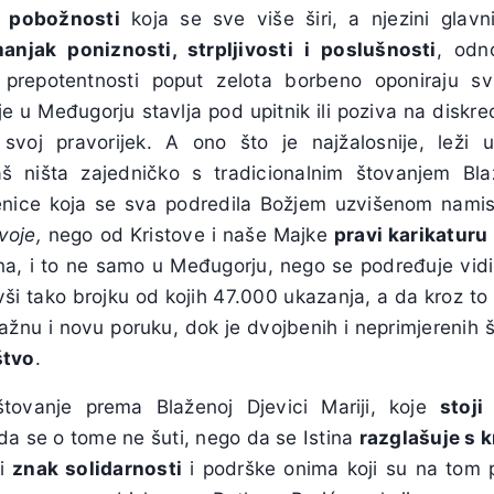
e pobožnosti
koja se sve više širi, a njezini glavn
anjak poniznosti, strpljivosti i poslušnosti
, odn
e prepotentnosti poput zelota borbeno oponiraju s
e u Međugorju stavlja pod upitnik ili poziva na diskre
voj pravorijek. A ono što je najžalosnije, leži u
 ništa zajedničko s tradicionalnim štovanjem Bla
enice koja se sva podredila Božjem uzvišenom namisl
voje,
nego od Kristove i naše Majke
pravi karikaturu
a, i to ne samo u Međugorju, nego se podređuje vidioc
vši tako brojku od kojih 47.000 ukazanja, a da kroz to
ažnu i novu poruku, dok je dvojbenih i neprimjerenih 
tvo
.
tovanje prema Blaženoj Djevici Mariji, koje
stoji
 da se o tome ne šuti, nego da se Istina
razglašuje s 
li
znak solidarnosti
i podrške onima koji su na tom p