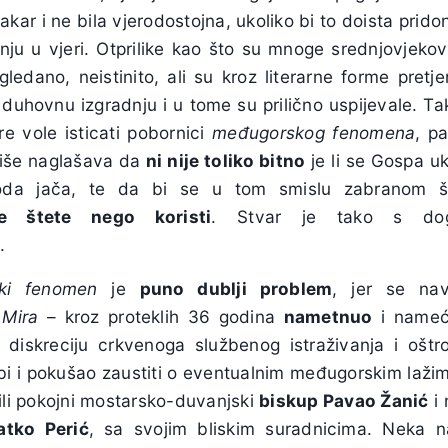
kar i ne bila vjerodostojna, ukoliko bi to doista pridon
nju u vjeri. Otprilike kao što su mnoge srednjovjek
ledano, neistinito, ali su kroz literarne forme pretje
 duhovnu izgradnju i u tome su prilično uspijevale. 
e vole isticati pobornici
međugorskog fenomena
, p
više naglašava da
ni nije toliko bitno
je li se Gospa uka
roda jača, te da bi se u tom smislu zabranom 
še štete nego koristi
. Stvar je tako s dog
.
ki fenomen
je
puno dublji problem
, jer se na
 Mira
– kroz proteklih 36 godina
nametnuo
i nameće
ći diskreciju crkvenoga službenog istraživanja i oštro
i i pokušao zaustiti o eventualnim međugorskim laži
ili pokojni mostarsko-duvanjski
biskup Pavao Žanić
i 
atko Perić
, sa svojim bliskim suradnicima. Neka 