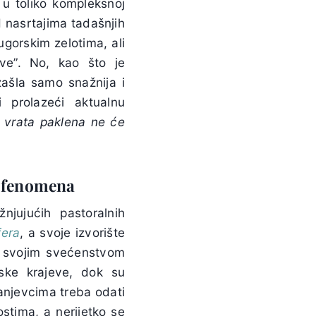
u toliko kompleksnoj
d nasrtajima tadašnjih
ugorskim zelotima, ali
ve”. No, kao što je
zašla samo snažnija i
 prolazeći aktualnu
e
vrata paklena ne će
 fenomena
njujućih pastoralnih
fera
, a svoje izvorište
a svojim svećenstvom
rske krajeve, dok su
ranjevcima treba odati
ostima, a nerijetko se