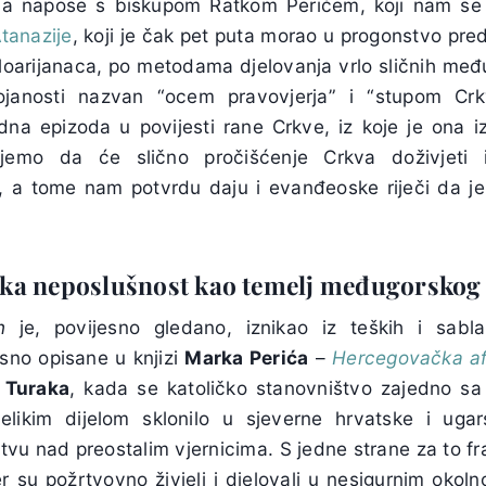
a napose s biskupom Ratkom Perićem, koji nam se 
Atanazije
, koji je čak pet puta morao u progonstvo pre
filoarijanaca, po metodama djelovanja vrlo sličnih međ
ojanosti nazvan “ocem pravovjerja” i “stupom Crk
edna epizoda u povijesti rane Crkve, iz koje je ona i
rujemo da će slično pročišćenje Crkva doživjeti i
 a tome nam potvrdu daju i evanđeoske riječi da j
čka neposlušnost
kao temelj međugorskog
n
je, povijesno gledano, iznikao iz teških i sablaž
rsno opisane u knjizi
Marka Perića
–
Hercegovačka a
a
Turaka
, kada se katoličko stanovništvo zajedno s
likim dijelom sklonilo u sjeverne hrvatske i uga
stvu nad preostalim vjernicima. S jedne strane za to f
jer su požrtvovno živjeli i djelovali u nesigurnim okoln