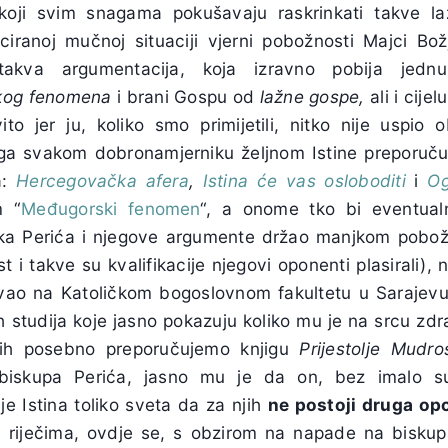
oji svim snagama pokušavaju raskrinkati takve laž
ciranoj mučnoj situaciji vjerni pobožnosti Majci Bož
kva argumentacija, koja izravno pobija jedn
kog fenomena
i brani Gospu od
lažne gospe,
ali i cije
ito jer ju, koliko smo primijetili, nitko nije uspio 
oga svakom dobronamjerniku željnom Istine preporuč
a:
Hercegovačka afera
,
Istina će vas osloboditi
i
Og
m “
Međugorski fenomen
“, a onome tko bi eventua
ka Perića i njegove argumente držao manjkom pobož
ost i takve su kvalifikacije njegovi oponenti plasirali)
ao na Katoličkom bogoslovnom fakultetu u Sarajevu m
ih studija koje jasno pokazuju koliko mu je na srcu z
ojih posebno preporučujemo knjigu
Prijestolje Mudros
o biskupa Perića, jasno mu je da on, bez imalo s
e Istina toliko sveta da za njih
ne postoji druga opc
 riječima, ovdje se, s obzirom na napade na biskup