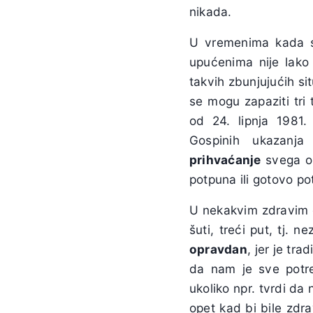
nikada.
U vremenima kada se 
upućenima nije lako n
takvih zbunjujućih sit
se mogu zapaziti tr
od 24. lipnja 1981
Gospinih ukazanj
prihvaćanje
svega on
potpuna ili gotovo p
U nekakvim zdravim o
šuti, treći put, tj. n
opravdan
, jer je tr
da nam je sve potreb
ukoliko npr. tvrdi da
opet kad bi bile zdrav