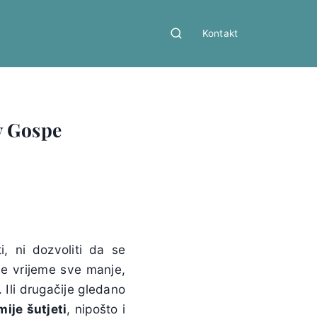
Kontakt
v Gospe
i, ni dozvoliti da se
aše vrijeme sve manje,
. Ili drugačije gledano
mije šutjeti
, nipošto i