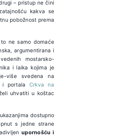
ugi – pristup ne čini
zatajnošću kakva se
ćljetnu pobožnost prema
 i to ne samo domaće
ska, argumentirana i
avedenih mostarsko-
ika i laika kojima je
e-više svedena na
i portala
Crkva na
želi uhvatiti u koštac
m ukazanjima dostupno
upnut s jedne strane
 zadivljen
upornošću i