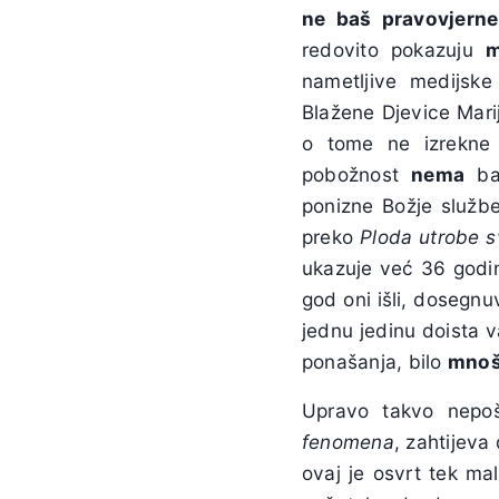
ne baš pravovjern
redovito pokazuju
m
nametljive medijsk
Blažene Djevice Marij
o tome ne izrekne s
pobožnost
nema
baš
ponizne Božje služb
preko
Ploda utrobe s
ukazuje već 36 godin
god oni išli, dosegnu
jednu jedinu doista v
ponašanja, bilo
mnoš
Upravo takvo nepoš
fenomena
, zahtijeva
ovaj je osvrt tek ma