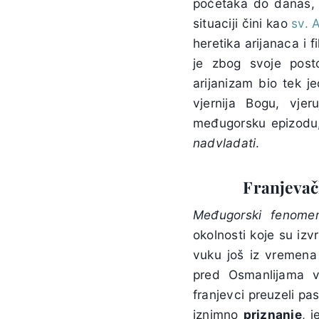
početaka do danas, 
situaciji čini kao
sv. 
heretika arijanaca i 
je zbog svoje post
arijanizam bio tek j
vjernija Bogu, vje
međugorsku epizodu,
nadvladati
.
Franjeva
Međugorski fenome
okolnosti koje su izv
vuku još iz vremen
pred Osmanlijama ve
franjevci preuzeli pa
iznimno
priznanje
, 