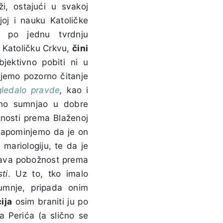
i, ostajući u svakoj
joj i nauku Katoličke
u po jednu tvrdnju
lu Katoličku Crkvu,
čini
objektivno pobiti ni u
ujemo pozorno čitanje
ledalo pravde
,
kao i
lno sumnjao u dobre
nosti prema Blaženoj
, napominjemo da je on
ariologiju, te da je
drava pobožnost prema
ti
. Uz to, tko imalo
umnje, pripada onim
ija
osim braniti ju po
a Perića (a slično se