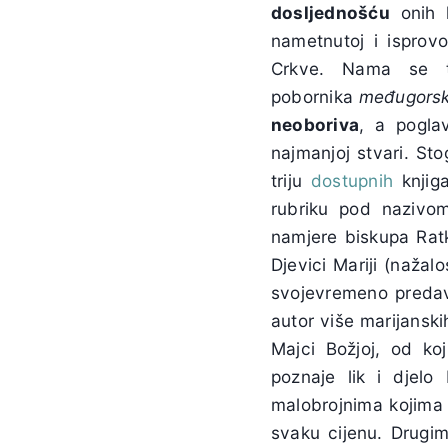
dosljednošću
onih k
nametnutoj i isprovo
Crkve. Nama se ta
pobornika
međugors
neoboriva
, a poglav
najmanjoj stvari. St
triju
dostupnih
knjig
rubriku pod nazivo
namjere biskupa Rat
Djevici Mariji (nažal
svojevremeno predav
autor više marijansk
Majci Božjoj, od k
poznaje lik i djel
malobrojnima kojima j
svaku cijenu. Drugim