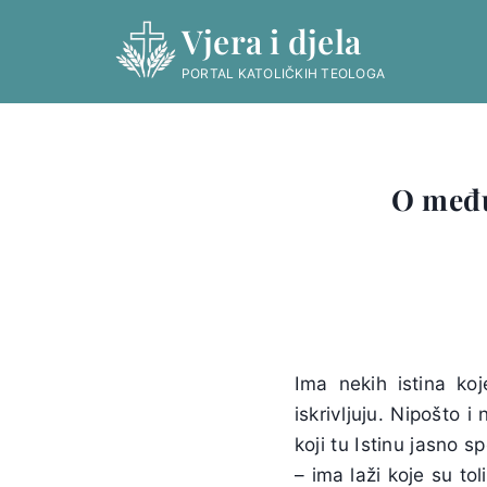
Skip
Vjera i djela
to
content
PORTAL KATOLIČKIH TEOLOGA
O među
Ima nekih istina ko
iskrivljuju. Nipošto 
koji tu Istinu jasno s
– ima laži koje su t