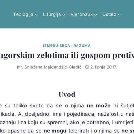
Teologija
Liturgija
Vjeronauk
Ostalo
IZMEĐU SRCA I RAZUMA
gorskim zelotima ili gospom proti
mr. Snježana Majdandžić-Gladić
2. lipnja 2017.
Uvod
je su toliko svete da se o njima
ne može
ni šutjet
i nikada. A, dosljedno, ima i pojedinaca, nažalost u n
poznaju i za koju su spremni, ako je potrebno, i umrijeti
oliko opasne da se
ne mogu
tolerirati i o njima se
ne s