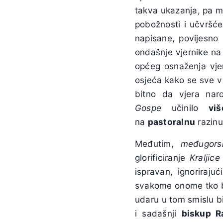
takva ukazanja, pa ma
pobožnosti i učvršće
napisane, povijesno g
ondašnje vjernike na
općeg osnaženja vjer
osjeća kako se sve 
bitno da vjera na
Gospe
učinilo
vi
na
pastoralnu
razinu
Međutim,
međugors
glorificiranje
Kraljice
ispravan, ignoriraju
svakome onome tko b
udaru u tom smislu b
i sadašnji
biskup R