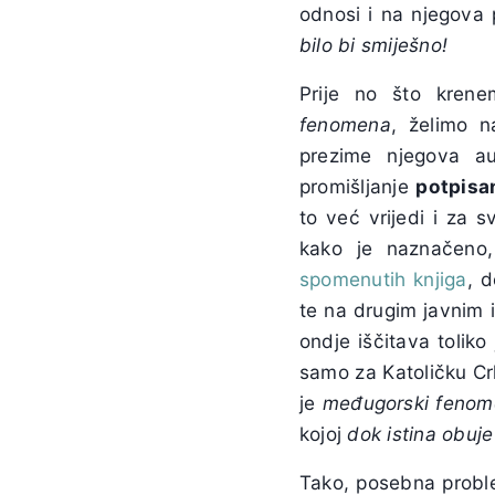
odnosi i na njegova 
bilo bi smiješno!
Prije no što kren
fenomena
, želimo n
prezime njegova a
promišljanje
potpisa
to već vrijedi i za 
kako je naznačeno,
spomenutih knjiga
, 
te na drugim javnim 
ondje iščitava toliko
samo za Katoličku Crk
je
međugorski fenom
kojoj
dok istina obuje
Tako, posebna prob