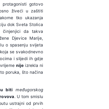
i protagonisti gotovo
osno živeći u zaštiti
vakome tko ukazanja
ciju dok Sveta Stolica
 činjenjici da takva
žene Djevice Marije,
u o spasenju svijeta
koja se svakodnevno
ima i slijedi ih gdje
 vrijeme
nije
izrekla ni
što poruka, što načina
 u biti
međugorskog
krovova
. U tom smislu
utu ustrajni od prvih