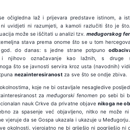
očigledna laž i prijevara predstave istinom, a ist
i uvidjeti ni razumjeti, a kamoli razlučiti što je što
uacija može se iščitati u analizi tzv.
međugorskog fe
i temeljna stava prema onome što se u tom hercegov
. god. do danas: s jedne strane potpuno
odbaciv
a i njihovo označavanje kao lažnih, s druge
oga što se javnosti servira kroz usta (navodnih) vidi
otpuna
nezainteresiranost
za sve što se ondje zbiva.
kolnostima, koje ne bi ostavljale nesagledive posljed
ezainteresiranost za
međugorski fenomen
po sebi bi 
adicionalan nauk Crkve da privatne objave
nikoga ne o
no za spasenje već objavljeno, nitko ne može ni pog
 ne vjeruje da se Gospa ukazala i ukazuje u Međugorju.
e okolnosti, vjerojatno ne bi griješio ni pogriješio ni