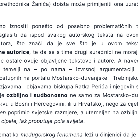
prethodnika Žanića) doista može primijeniti ona uzre
emo iznositi ponešto od posebno problematičnih
aglasiti da ispod svakog autorskog teksta na ovom
utora, što znači da je sve što je u ovom teks
ne autorice
, te da se s time drugi suradnici ne mora
sve ostale ovdje objavljene tekstove i autore. A nave
 temelji na – po nama – izvrsnoj argumentaciji
dostupnih na portalu Mostarsko-duvanjske i Trebinjsk
izjavama i objavama biskupa Ratka Perića i njegovih 
 je
ozbiljno i sudbonosno
ne samo za Mostarsko-duv
vu u Bosni i Hercegovini, ili u Hrvatskoj, nego za cijel
en
poprimio svjetske razmjere, a utemeljen na ozbiljn
 cipele, laž proputuje pola svijeta.
lematika
međugorskog fenomena
leži u činjenici da j