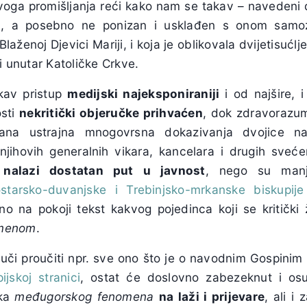
ga promišljanja reći kako nam se takav – navedeni dr
en, a posebno ne ponizan i usklađen s onom samo
Blaženoj Djevici Mariji, i koja je oblikovala dvijetisu
ci unutar Katoličke Crkve.
akav pristup
medijski najeksponiraniji
i od najšire,
osti
nekritički objeručke prihvaćen
, dok zdravorazum
rana ustrajna mnogovrsna dokazivanja dvojice n
njihovih generalnih vikara, kancelara i drugih svećen
 nalazi dostatan put u javnost
, nego su manj
starsko-duvanjske i Trebinjsko-mrkanske biskupije
no na pokoji tekst kakvog pojedinca koji se kritički 
omenom
.
luči proučiti npr. sve ono što je o navodnim Gospini
ijskoj stranici
, ostat će doslovno zabezeknut i os
ika
međugorskog fenomena
na laži i prijevare
, ali i