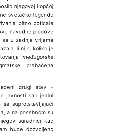
osilo njegovoj i općoj
ovne svetačke legende
rivanja bitno poticale
Takve navodne plodove
a se u zadnje vrijeme
zala ili nije, koliko je
štovanja
međugorske
matske prebačena
vedeni drugi stav –
 javnosti kao jedini
 se suprotstavljajući
ma, a na posebnom su
njegovi suradnici, kao
nam bude dozvoljeno