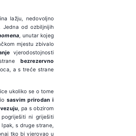
ina lažju, nedovoljno
. Jedna od ozbiljnijih
nomena
, unutar kojeg
ačkom mjestu zbivalo
anje
vjerodostojnosti
 strane
bezrezervno
oca, a s treće strane
ice ukoliko se o tome
bio
sasvim prirodan i
bvezuju
, pa s obzirom
riješiti ni griješiti
 Ipak, s druge strane,
 onaj tko bi vjerovao u