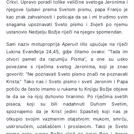
Crkvi. Upravo poradi tolike veličine svetoga Jeronima i
njegove ljubavi prema Svetom pismu, papa Franjo je
kao znak zahvalnosti i poticaja da se i mi trudimo svim
snagama upoznavati Sveto pismo i živjeti po njemu
ustanovio Nedjelju Božje riječi na njegov spomendan.
Sam naziv motuproprija
Aperuit illis
upućuje na riječi
Lukina Evanđelja 24,45, gdje čitamo ovako: “Tada im
otvori pamet da razumiju Pisma”, a one su usko
povezane s riječima svetog Jeronima, koji je znao
govoriti: “Ne poznavati Sveto pismo znači ne poznavati
Krista.” Tako nas i Sveto pismo i sveti Jeronim i Papa
potiču da često imamo u rukama tu Knjigu Božje objave
te da se na njoj duhovno hranimo. Po riječima svetih
pisaca, koji su bili nadahnuti Duhom Svetim,
spoznajemo da je Krist jedini Spasitelj koji nas je
otkupio svojim vazmenim otajstvom: mukom, smrću,
uskrsnućem, uzašašćem i proslavom. Tako je Sveto
pismo prije svega Božja riječ po kojoj Bog i danas