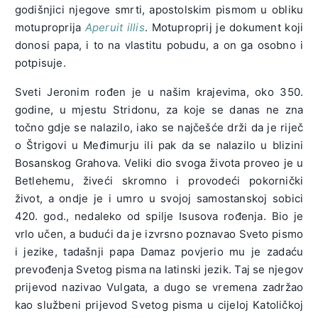
godišnjici njegove smrti, apostolskim pismom u obliku
motuproprija
Aperuit illis
. Motuproprij je dokument koji
donosi papa, i to na vlastitu pobudu, a on ga osobno i
potpisuje.
Sveti Jeronim rođen je u našim krajevima, oko 350.
godine, u mjestu Stridonu, za koje se danas ne zna
točno gdje se nalazilo, iako se najčešće drži da je riječ
o Štrigovi u Međimurju ili pak da se nalazilo u blizini
Bosanskog Grahova. Veliki dio svoga života proveo je u
Betlehemu, živeći skromno i provodeći pokornički
život, a ondje je i umro u svojoj samostanskoj sobici
420. god., nedaleko od spilje Isusova rođenja. Bio je
vrlo učen, a budući da je izvrsno poznavao Sveto pismo
i jezike, tadašnji papa Damaz povjerio mu je zadaću
prevođenja Svetog pisma na latinski jezik. Taj se njegov
prijevod nazivao Vulgata, a dugo se vremena zadržao
kao službeni prijevod Svetog pisma u cijeloj Katoličkoj