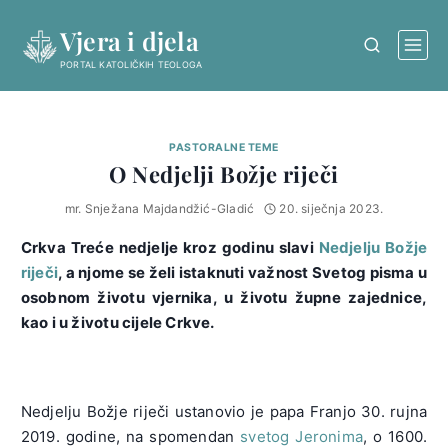
Skip
Vjera i djela
to
content
PORTAL KATOLIČKIH TEOLOGA
PASTORALNE TEME
O Nedjelji Božje riječi
mr. Snježana Majdandžić-Gladić
20. siječnja 2023.
Crkva Treće nedjelje kroz godinu slavi
Nedjelju Božje
riječi
, a njome se želi istaknuti važnost Svetog pisma u
osobnom životu vjernika, u životu župne zajednice,
kao i u životu cijele Crkve.
Nedjelju Božje riječi ustanovio je papa Franjo 30. rujna
2019. godine, na spomendan
svetog Jeronima
, o 1600.