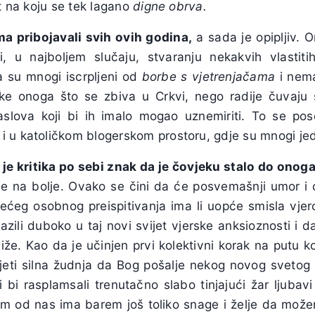
t na koju se tek lagano
digne obrva.
a pribojavali svih ovih godina,
a sada je opipljiv. O
i, u najboljem slučaju, stvaranju nekakvih vlastiti
a su mnogi iscrpljeni od
borbe s vjetrenjačama
i nema
ritike onoga što se zbiva u Crkvi, nego radije čuvaju 
slova koji bi ih imalo mogao uznemiriti. To se po
 u katoličkom blogerskom prostoru, gdje su mnogi jed
r je kritika po sebi znak da je čovjeku stalo do onoga 
ne na bolje. Ovako se čini da će posvemašnji umor i o
većeg osobnog preispitivanja ima li uopće smisla vjer
zili duboko u taj novi svijet vjerske anksioznosti i da 
že. Kao da je učinjen prvi kolektivni korak na putu k
jeti silna žudnja da Bog pošalje nekog novog svetog
i bi rasplamsali trenutačno slabo tinjajući žar ljuba
om od nas ima barem još toliko snage i želje da mož