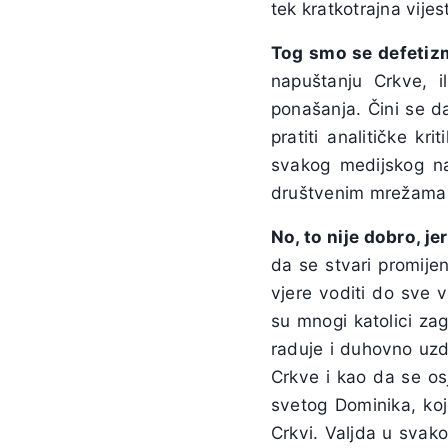
tek kratkotrajna vijes
Tog smo se defetizm
napuštanju Crkve, il
ponašanja. Čini se d
pratiti analitičke k
svakog medijskog na
društvenim mrežama i
No, to nije dobro, je
da se stvari promije
vjere voditi do sve 
su mnogi katolici zaga
raduje i duhovno uzdi
Crkve i kao da se os
svetog Dominika, koj
Crkvi. Valjda u svak