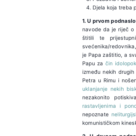
Djela koja treba
1.
U prvom podnaslovu
navode da je riječ o P
štitili te prijest
svećenika/redovnika, i
je Papa zaštitio, a s
Papu za
čin idolopo
između nekih drugih 
Petra u Rimu i noš
uklanjanje nekih bis
nezakonito potiskiv
rastavljenima i po
nepoznate
neliturgi
komunističkom kines