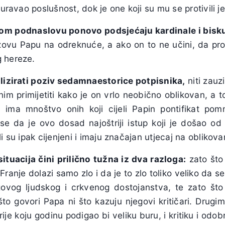
iguravao poslušnost, dok je one koji su mu se protivili 
tom podnaslovu ponovo podsjećaju kardinale i bisk
ozovu Papu na odreknuće, a ako on to ne učini, da pro
 hereze.
lizirati poziv sedamnaestorice potpisnika,
niti zauzi
dnim primijetiti kako je on vrlo neobično oblikovan, a 
 ima mnoštvo onih koji cijeli Papin pontifikat pomn
m se da je ovo dosad najoštriji istup koji je došao od
i su ipak cijenjeni i imaju značajan utjecaj na oblikova
ituacija čini prilično tužna iz dva razloga:
zato što
ranje dolazi samo zlo i da je to zlo toliko veliko da se
ovog ljudskog i crkvenog dostojanstva, te zato što 
o govori Papa ni što kazuju njegovi kritičari. Drugim
e koju godinu podigao bi veliku buru, i kritiku i odob