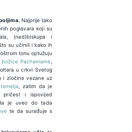
poljima.
Najprije tako
venih poglavara koji su
ala, (nad)biskupa i
to su učinili i kako ih
o oštrom tonu optužuju
e božice Pachamame
,
oltara u crkvi Svetog
o i zločine vezane uz
temelja
, zatim da je
 pričest i ispovijed
, da je uveo do tada
ove
te da surađuje s