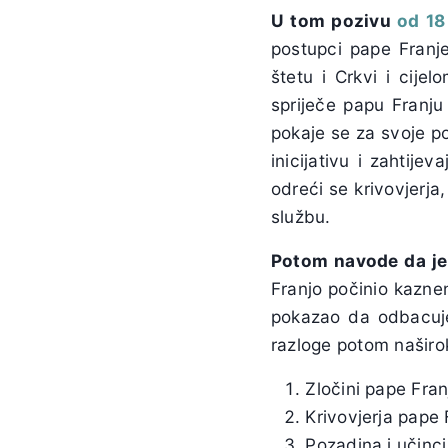
U tom pozivu
od 18
postupci pape Franje
štetu i Crkvi i cije
spriječe papu Franju
pokaje se za svoje po
inicijativu i zahtij
odreći se krivovjerja
službu.
Potom navode da je 
Franjo počinio kaznen
pokazao da odbacuje 
razloge potom naširo
Zločini pape Fran
Krivovjerja pape 
Pozadina i učinci