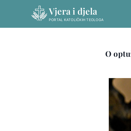
Skip
Vjera i djela
to
content
PORTAL KATOLIČKIH TEOLOGA
O optuž