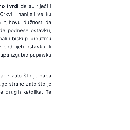
no tvrdi
da su riječi i
kvi i nanijeli veliku
na njihovu dužnost da
u da podnese ostavku,
nali i biskupi preuzmu
podnijeti ostavku ili
 Papa izgubio papinsku
rane zato što je papa
uge strane zato što je
e drugih katolika. Te