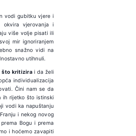
n vodi gubitku vjere i
h okvira vjerovanja i
ju više volje pisati ili
svoj mir ignoriranjem
sebno snažno vidi na
nostavno utihnuli.
što kritizira
i da želi
pća individualizacija
ovati. Čini nam se da
ih rijetko što istinski
oji vodi ka napuštanju
 Franju i nekog novog
vi prema Bogu i prema
emo i hoćemo zavapiti