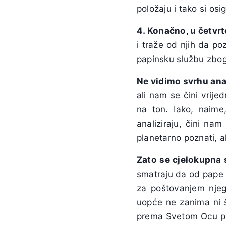
položaju i tako si os
4. Konačno, u četvr
i traže od njih da p
papinsku službu zbog
Ne vidimo svrhu ana
ali nam se čini vrije
na ton. Iako, naime,
analiziraju, čini na
planetarno poznati, al
Zato se cjelokupna s
smatraju da od pape F
za poštovanjem njeg
uopće ne zanima ni št
prema Svetom Ocu prij