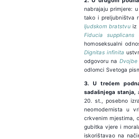
2. U drugom podnas
nabrajaju primjere: 
tako i preljubništva
ljudskom bratstvu
iz 
Fiducia supplicans
homoseksualni odnos
Dignitas infinita
ustvr
odgovoru na
Dvojb
odlomci Svetoga pism
3. U trećem podna
sadašnjega stanja,
a
20. st., posebno izr
neomodernista u vr
crkvenim mjestima, o
gubitka vjere i mora
iskorištavao na nač