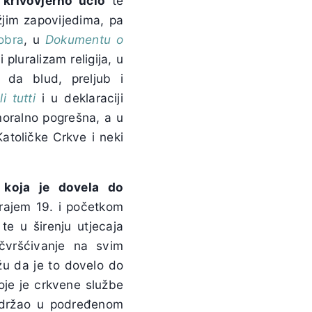
krivovjerno učio
te
žjim zapovijedima, pa
obra
, u
Dokumentu o
pluralizam religija, u
i da blud, preljub i
li tutti
i u deklaraciji
moralno pogrešna, a u
toličke Crkve i neki
 koja je dovela do
krajem 19. i početkom
te u širenju utjecaja
čvršćivanje na svim
žu da je to dovelo do
oje je crkvene službe
h držao u podređenom