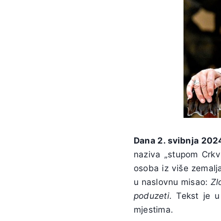
Dana 2. svibnja 20
naziva „stupom Crkve
osoba iz više zemalj
u naslovnu misao:
Zl
poduzeti
. Tekst je 
mjestima.