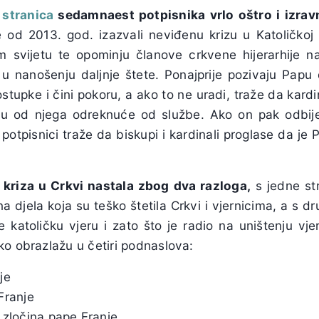
 stranica
sedamnaest potpisnika vrlo oštro i izrav
 od 2013. god. izazvali neviđenu krizu u Katoličkoj Cr
lom svijetu te opominju članove crkvene hijerarhije 
 u nanošenju daljnje štete. Ponajprije pozivaju Pap
stupke i čini pokoru, a ako to ne uradi, traže da kardi
evaju od njega odreknuće od službe. Ako on pak odbije 
, potpisnici traže da biskupi i kardinali proglase da je
kriza u Crkvi nastala zbog dva razloga,
s jedne st
a djela koja su teško štetila Crkvi i vjernicima, a s dr
katoličku vjeru i zato što je radio na uništenju vjer
ko obrazlažu u četiri podnaslova:
je
Franje
 zločina pape Franje