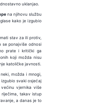
jednostavno uklanjao.
upe
na njihovu službu
glase kako je izgubio
mati stav za ili protiv,
to se ponajviše odnosi
o prate i kritički ga
 onih koji možda nisu
nje katoličke javnosti.
 neki, možda i mnogi,
 izgubio svaki osjećaj
većinu vjernika više
 riječima, takav istup
ravanje, a danas je to