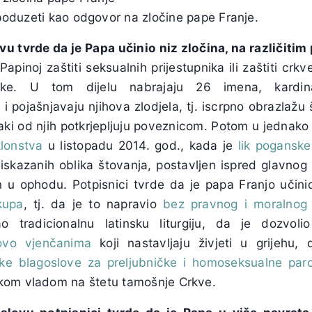
 poduzeti kao odgovor na zločine pape Franje.
 tvrde da je Papa učinio niz zločina, na različitim 
apinoj zaštiti seksualnih prijestupnika ili zaštiti crk
upnike. U tom dijelu nabrajaju 26 imena, kardin
 pojašnjavaju njihova zlodjela, tj. iscrpno obrazlažu š
vaki od njih potkrjepljuju poveznicom. Potom u jednak
klonstva
u listopadu 2014. god., kada je
lik pogansk
iskazanih oblika štovanja, postavljen ispred glavnog 
en u ophodu.
Potpisnici tvrde da je papa Franjo učini
kupa
, tj. da je to napravio
bez pravnog i moralnog 
ao tradicionalnu latinsku liturgiju, da je dozvolio
novo vjenčanima
koji nastavljaju živjeti u grijehu
jske blagoslove za preljubničke i homoseksualne par
kom vladom na štetu tamošnje Crkve.