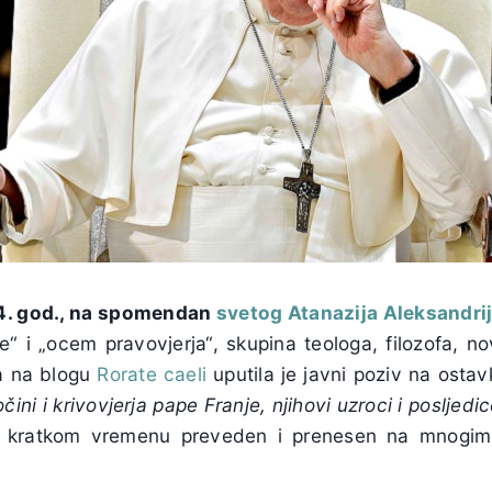
24. god., na spomendan
svetog Atanazija Aleksandri
“ i „ocem pravovjerja“, skupina teologa, filozofa, nov
a na blogu
Rorate caeli
uputila je javni poziv na osta
očini i krivovjerja pape Franje, njihovi uzroci i posljedi
u kratkom vremenu preveden i prenesen na mnogim 