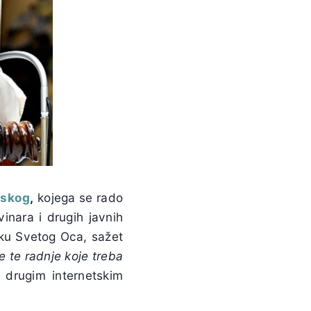
jskog
,
kojega se rado
inara i drugih javnih
vku Svetog Oca, sažet
ce te radnje koje treba
drugim internetskim