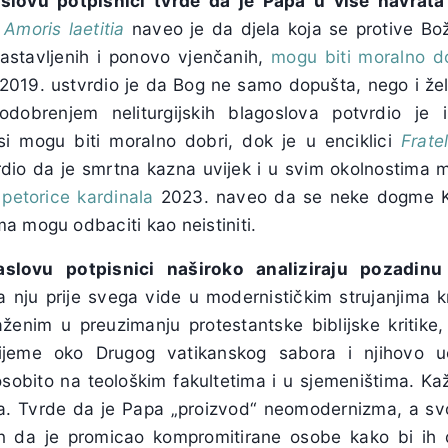
lovu potpisnici tvrde da je Papa u više navrata 
u
Amoris laetitia
naveo je da djela koja se protive Bo
 rastavljenih i ponovo vjenčanih,
mogu biti moralno d
2019. ustvrdio je da Bog ne samo dopušta, nego i želi 
odobrenjem neliturgijskih blagoslova potvrdio je 
i mogu biti moralno dobri, dok je u enciklici
Fratel
dio da je smrtna kazna uvijek i u svim okolnostima 
e
petorice kardinala
2023. naveo da se neke dogme Ka
a mogu odbaciti kao neistiniti.
slovu potpisnici naširoko analiziraju pozadinu
 nju prije svega vide u modernističkim strujanjima 
aženim u preuzimanju protestantske biblijske kritike, 
ijeme oko Drugog vatikanskog sabora i njihovo u
sobito na teološkim fakultetima i u sjemeništima. Ka
la. Tvrde da je Papa „proizvod“ neomodernizma, a sv
in da je promicao kompromitirane osobe kako bi i