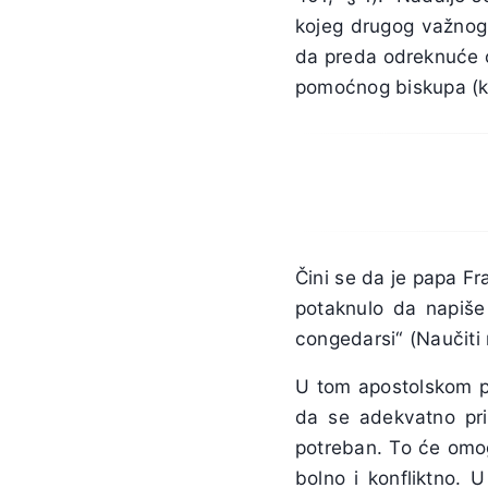
kojeg drugog važnog 
da preda odreknuće od
pomoćnog biskupa (k.
Čini se da je papa Fr
potaknulo da napiše 
congedarsi“ (Naučiti r
U tom apostolskom p
da se adekvatno pri
potreban. To će omog
bolno i konfliktno. U