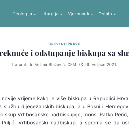
Teologija
Liturgija
Vjeronauk
Ostalo
CRKVENO PRAVO
eknuće i odstupanje biskupa sa sl
fra prof. dr. Velimir Blažević, OFM
26. veljače 2021.
i u novije vrijeme kako je više biskupa u Republici Hr
 službu dijecezanskih biskupa, a u Bosni i Hercegovin
biskup Vrhbosanske nadbiskupije, mons. Ratko Perić
 Puljić, Vrhbosanski nadbiskup, a sprema se da usk