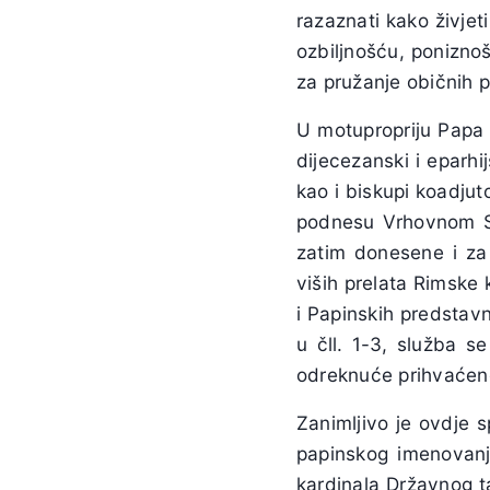
razaznati kako živjet
ozbiljnošću, ponizn
za pružanje običnih p
U motupropriju Papa 
dijecezanski i eparhi
kao i biskupi koadjut
podnesu Vrhovnom Sv
zatim donesene i za 
viših prelata Rimske 
i Papinskih predstav
u čll. 1-3, služba 
odreknuće prihvaćeno 
Zanimljivo je ovdje 
papinskog imenovanja
kardinala Državnog ta