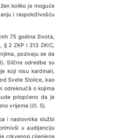
ježen koliko je moguće
nju i raspoloživošću
nih 75 godina života,
1, § 2 ZKP i 313 ZKIC,
enjima, pozivaju se da
). Slične odredbe su
 koji nisu kardinali,
 od Svete Stolice, kao
em odreknućā o kojima
bude priopćeno da je
no vrijeme (čl. 5).
a i naslovnika službi
rimivši u audijenciju
 je crkvenog cijenjena