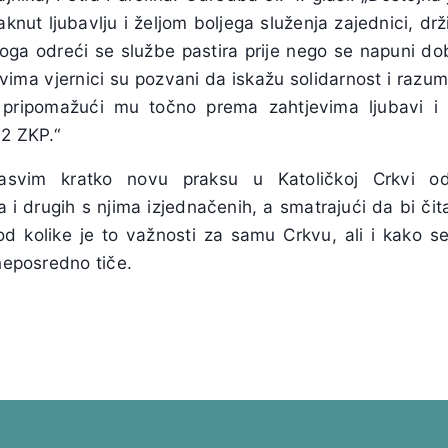
knut ljubavlju i željom boljega služenja zajednici, dr
zloga odreći se službe pastira prije nego se napuni 
vima vjernici su pozvani da iskažu solidarnost i razu
r, pripomažući mu točno prema zahtjevima ljubavi i 
 2 ZKP.“
sasvim kratko novu praksu u Katoličkoj Crkvi o
 i drugih s njima izjednačenih, a smatrajući da bi čit
od kolike je to važnosti za samu Crkvu, ali i kako 
 neposredno tiče.