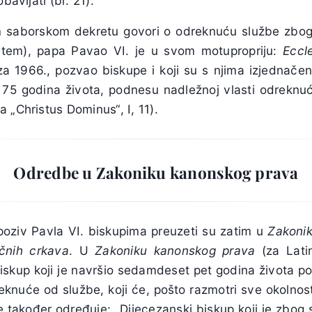
bavljati (br. 21).
 saborskom dekretu govori o odreknuću službe zbog
tem), papa Pavao VI. je u svom motupropriju:
Eccl
za 1966., pozvao biskupe i koji su s njima izjednačen
 75 godina života, podnesu nadležnoj vlasti odreknuć
 „Christus Dominus“, I, 11).
Odredbe u Zakoniku kanonskog prava
oziv Pavla VI. biskupima preuzeti su zatim u
Zakoni
čnih crkava
. U
Zakoniku kanonskog prava
(za Lati
 biskup koji je navršio sedamdeset pet godina života 
nuće od službe, koji će, pošto razmotri sve okolnosti
 također određuje: „Dijecezanski biskup koji je zbog s