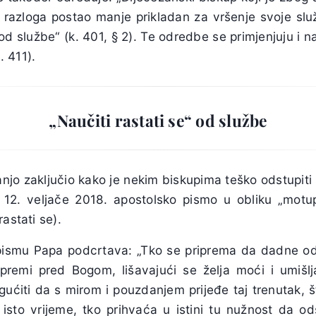
razloga postao manje prikladan za vršenje svoje sl
 službe“ (k. 401, § 2). Te odredbe se primjenjuju i n
 411).
„Naučiti rastati se“ od službe
anjo zaključio kako je nekim biskupima teško odstupiti 
12. veljače 2018. apostolsko pismo u obliku „motup
astati se).
ismu Papa podcrtava: „Tko se priprema da dadne o
premi pred Bogom, lišavajući se želja moći i umišl
ućiti da s mirom i pouzdanjem prijeđe taj trenutak, št
 isto vrijeme, tko prihvaća u istini tu nužnost da od