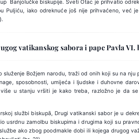
kup Banjolučke biskupije. Sveti Otac je prihvatio odr
pu Puljiću, iako odreknuće još nije prihvaćeno, već j
).
rugog vatikanskog sabora i pape Pavla VI.
 služenje Božjem narodu, traži od onih koji su na nju 
snage, sposobnosti, umijeća i ljudske i duhovne daro
 više u stanju vršiti je kako treba, razložno je da se
irskoj službi biskupā, Drugi vatikanski sabor je u dekr
tio usrdnu zamolbu biskupima i drugima koji su pravno
službe ako zbog poodmakle dobi ili kojega drugog važn