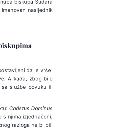
eknuća biskupā Sudara
e imenovan nasljednik
 biskupima
postavljeni da je vrše
ve. A kada, zbog bilo
 sa službe povuku ili
etu:
Christus Dominus
 s njima izjednačeni,
og razloga ne bi bili