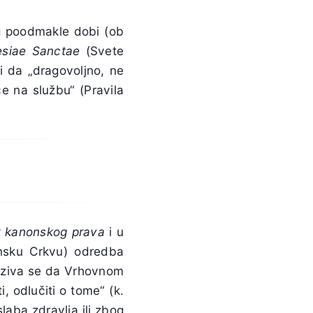
 poodmakle dobi (ob
esiae Sanctae
(Svete
i da „dragovoljno, ne
e na službu“ (Pravila
k kanonskog prava
i u
nsku Crkvu) odredba
poziva se da Vrhovnom
, odlučiti o tome“ (k.
laba zdravlja ili zbog