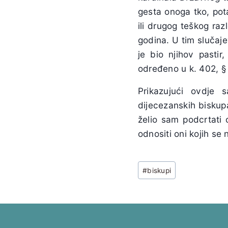
gesta onoga tko, pota
ili drugog teškog ra
godina. U tim slučaje
je bio njihov pasti
određeno u k. 402, §
Prikazujući ovdje 
dijecezanskih biskupa
želio sam podcrtati 
odnositi oni kojih se
Post
#
biskupi
Tags: