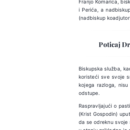
Franjo Komarica, bis
i Perića, a nadbisku
(nadbiskup koadjutor
Poticaj D
Biskupska služba, kao
koristeći sve svoje 
kojega razloga, nisu
odstupe.
Raspravljajući o past
(Krist Gospodin) upu
da se odreknu svoje 