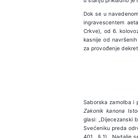
u stanju prikladno je o
Dok se u navedenom
ingravescentem aeta
Crkve), od 6. kolovo
kasnije od navršenih
za provođenje dekreta
Saborska zamolba i p
Zakonik kanona Isto
glasi: „Dijecezanski
Svećeniku preda odrek
401, § 1). Nadalje se