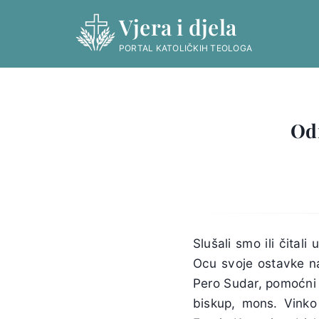
Skip
Vjera i djela
to
content
PORTAL KATOLIČKIH TEOLOGA
Odr
Slušali smo ili čital
Ocu svoje ostavke na
Pero Sudar, pomoćni 
biskup, mons. Vinko