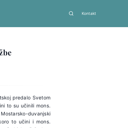
Kontakt
užbe
vatskoj predalo Svetom
i to su učinili mons.
, Mostarsko-duvanjski
oro to učini i mons.