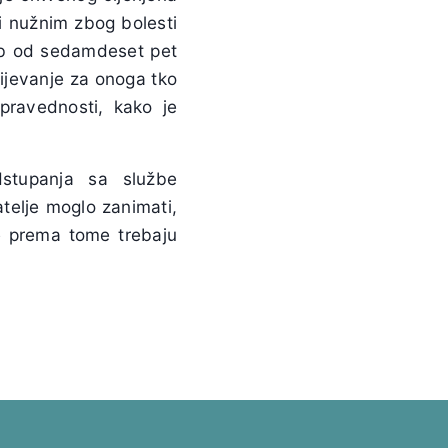
ži nužnim zbog bolesti
dob od sedamdeset pet
mijevanje za onoga tko
pravednosti, kako je
dstupanja sa službe
atelje moglo zanimati,
se prema tome trebaju