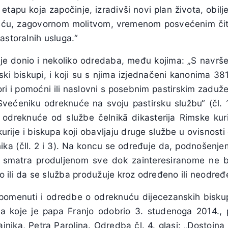
i etapu koja započinje, izradivši novi plan života, obil
ošću, zagovornom molitvom, vremenom posvećenim čita
astoralnih usluga.“
je donio i nekoliko odredaba, među kojima: „S navrše
jski biskupi, i koji su s njima izjednačeni kanonima 38
ori i pomoćni ili naslovni s posebnim pastirskim zaduž
ećeniku odreknuće na svoju pastirsku službu“ (čl. 1
odreknuće od službe čelnikā dikasterija Rimske kurije
kurije i biskupa koji obavljaju druge službe u ovisnosti
nika (čll. 2 i 3). Na koncu se određuje da, podnošenj
se smatra produljenom sve dok zainteresiranome ne 
ili da se služba produžuje kroz određeno ili neodređe
spomenuti i odredbe o odreknuću dijecezanskih biskup
 koje je papa Franjo odobrio 3. studenoga 2014., p
jnika, Petra Parolina. Odredba čl. 4. glasi: „Dostojna