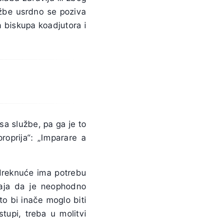
užbe usrdno se poziva
a biskupa koadjutora i
sa službe, pa ga je to
roprija“: „Imparare a
dreknuće ima potrebu
jaja da je neophodno
o bi inače moglo biti
stupi, treba u molitvi