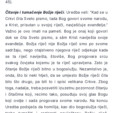
45).
Čitanje i tumačenje Božje riječi
.
Uredba veli: “Kad se u
Crkvi čita Sveto pismo, tada Bog govori svome narodu,
a Krist, prisutan u svojoj riječi, navješćuje evanđelje.”
Važno je ovo imati na pameti. Bog je onaj koji govori
dok se čita Sveto pismo, a sâm Krist naviješta svoje
evanđelje. Božja riječ nije Božja riječ smo po svome
sadržaju, nego otajstveno njegova riječ odjekuje kada
se ta riječ naviješta, štoviše, Bog progovara srcu
svakog čovjeka kojemu je ta riječ upravljena. Zato je
čitanje Božje riječi bitno u bogoslužju. Nezamislivo je,
onda, što bi neki htjeli, da se umjesto Božje riječi čita
bilo što drugo, pa bili to i spisi velikana Crkve. Zbog
toga, nadalje, treba posvetiti izuzetnu pozornost čitanju
i čitačima koji, recimo tako, posuđuju svoj glas Bogu
koji ovdje i sada progovara svome narodu. Na koncu
Uredba podsjeća da homilija, kao dio bogoslužja riječi,