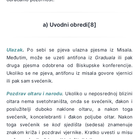
a) Uvodni obredi
[8]
Ulazak
.
Po sebi se pjeva ulazna pjesma iz Misala.
Međutim, može se uzeti antifona iz
Graduala
ili pak
druga pjesma odobrena od Biskupske konferencije.
Ukoliko se ne pjeva, antifonu iz misala govore vjernici
ili pak sam svećenik.
Pozdrav oltaru i narodu
.
Ukoliko u neposrednoj blizini
oltara nema svetohraništa, onda se svećenik, đakon i
poslužitelji duboko naklone oltaru, a nakon toga
svećenik, koncelebranti i đakon poljube oltar. Nakon
toga svećenik se
kod sjedišta
(sedesa) znamenuje
znakom križa i pozdravi vjernike. Kratko uvesti u misu