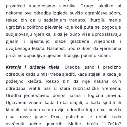
promicati sudjelovanje vjernika. Drugo, ukoliko bi
nekome ova odredba izgleda suviše ograničavajućom,
rekao bih da u sadašnjem trenutku liturgiju manje
ugrožava polifono pjevanje koje koji puta ne pogoduje
sudjelovanju vjernika, a da je puno više upropaštavaju
pjesmi i pjesmuljci slabe glazbene vrijednosti i
dvojbenoga teksta. Nažalost, pod izlikom da vjernicima
pružimo dopadljive pjesme, liturgiju punimo kičem.
Kretnje i držanje tijela
. Uredba jasno i precizno
određuje kada u misi treba sjediti, kada stajati, a kada je
poželjno klečati. Rekao bih da nije nakana ovih
odredaba vratiti nas u stara rubricistička vremena.
Uredba jednostavno donosi jasna i logična pravila.
Uglavnom znamo kada treba stajati, a kada sjediti ili
klečati. Ističemo samo dvije odredbe koje nam možda
nisu posve jasne. Prvo, potrebno je ustati kada
svećenik počne govoriti: “Molite, braćo…” Zašto?