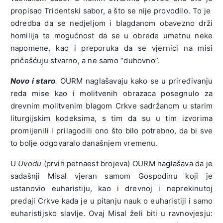
propisao Tridentski sabor, a što se nije provodilo. To je
odredba da se nedjeljom i blagdanom obavezno drži
homilija te mogućnost da se u obrede umetnu neke
napomene, kao i preporuka da se vjernici na misi
pričešćuju stvarno, a ne samo “duhovno”.
Novo i staro
.
OURM naglašavaju kako se u priređivanju
reda mise kao i molitvenih obrazaca posegnulo za
drevnim molitvenim blagom Crkve sadržanom u starim
liturgijskim kodeksima, s tim da su u tim izvorima
promijenili i prilagodili ono što bilo potrebno, da bi sve
to bolje odgovaralo današnjem vremenu.
U
Uvodu
(prvih petnaest brojeva) OURM naglašava da je
sadašnji Misal vjeran samom Gospodinu koji je
ustanovio euharistiju, kao i drevnoj i neprekinutoj
predaji Crkve kada je u pitanju nauk o euharistiji i samo
euharistijsko slavlje. Ovaj Misal želi biti u ravnovjesju: