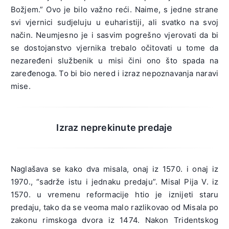
Božjem.” Ovo je bilo važno reći. Naime, s jedne strane
svi vjernici sudjeluju u euharistiji, ali svatko na svoj
način. Neumjesno je i sasvim pogrešno vjerovati da bi
se dostojanstvo vjernika trebalo očitovati u tome da
nezaređeni službenik u misi čini ono što spada na
zaređenoga. To bi bio nered i izraz nepoznavanja naravi
mise.
Izraz neprekinute predaje
Naglašava se kako dva misala, onaj iz 1570. i onaj iz
1970., “sadrže istu i jednaku predaju”. Misal Pija V. iz
1570. u vremenu reformacije htio je iznijeti staru
predaju, tako da se veoma malo razlikovao od Misala po
zakonu rimskoga dvora iz 1474. Nakon Tridentskog