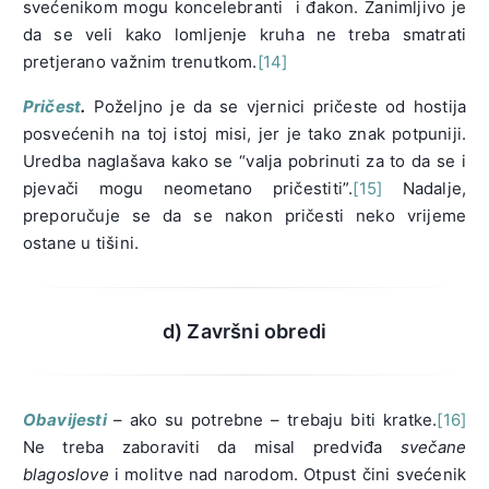
svećenikom mogu koncelebranti i đakon. Zanimljivo je
da se veli kako lomljenje kruha ne treba smatrati
pretjerano važnim trenutkom.
[14]
Pričest
.
Poželjno je da se vjernici pričeste od hostija
posvećenih na toj istoj misi, jer je tako znak potpuniji.
Uredba naglašava kako se “valja pobrinuti za to da se i
pjevači mogu neometano pričestiti”.
[15]
Nadalje,
preporučuje se da se nakon pričesti neko vrijeme
ostane u tišini.
d) Završni obredi
Obavijesti
– ako su potrebne – trebaju biti kratke.
[16]
Ne treba zaboraviti da misal predviđa
svečane
blagoslove
i molitve nad narodom. Otpust čini svećenik