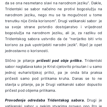
da se ona nesmetano slavi na narodnom jeziku”. Dakle,
Tridentski se sabor načelno ne protivi bogoslužju na
narodnom jeziku, nego mu se ta mogućnost u tome
trenutku nije činila korisnom”. Drugi vatikanski sabor je
sa svoje strane potvrdio dostojanstvo i vrijednost
bogoslužja na narodnom jeziku, ali je, za razliku od
Tridentskog sabora ustvrdio da će “nerijetko biti vrlo
korisno za puk upotrijebiti narodni jezik”. Riječ je opet
jednostavno o korisnosti.
Slično je pitanje
pričesti pod obje prilike.
Tridentski
sabor naglašava kako je Krist cjelovito prisutan i u samo
jednoj euharistijskoj prilici, pa je onda bila praksa
pričesti samo pod prilikama kruha. Danas se to ne
stavlja u pitanje, pa je Drugi vatikanski sabor dopustio
pričest pod objema prilikama.
Provođenje odredaba Tridentskog sabora.
Drugi je
vatikanski sabor u nekim stvarima proveo ono što je