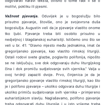
odgovarati naravi teksta, ovisno o tome radi li se o
molitvi, pokliku ili pjesmi.
Važnost pjevanja.
Oduvijek je u bogoslužju bilo
prisutno pjevanje, štoviše, ono je svojevrsna duša
bogoslužja. Augustin veli da je pjevanje vlastito onome
tko ljubi. Pjevanje treba biti osobito prisutno u
nedjeljnoj i blagdanskoj euharistiji. Ističemo ono što se
veli u br. 41: “Glavno mjesto među jednakima, imat će
gregorijansko pjevanje, kao vlastito rimskoj liturgiji.
Ostali rodovi svete glazbe, poglavito polifonija, nipošto
se ne isključuju, sve dok odgovaraju duhu liturgijskog
čina i dok promiču sudjelovanje svih vjernika.” Valja u
ovoj tvrdnji zapaziti dvoje. Prvo, činjenica je da je
gregorijansko pjevanje vlastito rimskoj liturgiji, kao što
je i polifono pjevanje – ukoliko odgovara duhu liturgije i
ukoliko primiču sudjelovanje svih vjernika – primjereno
euharistijskom slavlju. Naglašavamo, polifono pjevanje
treba odgovarati duhu liturgije i u isto vrijeme treba