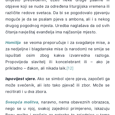
otpjeve koji se nude za određena liturgijska vremena ili
različite redove svetaca. Da bi se pogodovalo pjevanju
moguće je da se psalam pjeva s ambona, ali i s nekog
drugog pogodnog mjesta. Uredba naglašava da od svih
čitanja navještaj evanđelja ima najčasnije mjesto.
Homilija
se veoma preporučuje i za svagdanje mise, a
za nedjeljne i blagdanske mise (s narodom) ne smije se
ispuštati osim zbog kakva izvanredna razloga.
Propovijeda slavitelj ili koncelebrant ili – ako je
prikladno – đakon, ali nikada laik.
[12]
Ispovijest vjere.
Ako se simbol vjere pjeva, započeti ga
može svećenik, ali isto tako pjevač ili zbor. Može se
recitirati i u dva zbora.
Sveopća molitva
,
naravno, nema obaveznih obrazaca,
nego se u njoj, svakoj zajednici primjereno, iskazuju
Bogu molbe i prošnje za potrebe te zajednice u tome