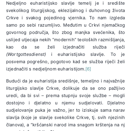
Nedjeljno euharistijsko slavlje temelj je i središte
svekolikog liturgijskog, eklezijalnog i duhovnog života
Crkve i svakog pojedinog vjernika. To nam izgleda
samo po sebi razumljivo. Međutim u Crkvi njemačkog
govornog područja, što zbog manjka svećenika, što
uslijed utjecaja nekih “modernih” teoloških razmišljanja,
kao da se želi izjednačiti služba riječi
(Wortgottesdienst)
i euharistijsko slavlje. To je
posvema pogrešno, pogotovo kad se služba riječi želi
izjednačiti s nedjeljnom euharistijom.
[6]
Budući da je euharistija središnje, temeljno i najvažnije
liturgijsko slavlje Crkve, dolikuje da se ono pažljivo
uredi, da bi svi – prema stupnju svoje službe – mogli
dostojno i djelatno u njemu sudjelovati. Djelatno
sudjelovanje puka je važno, jer to iziskuje sama narav
slavlja (koje je slavlje svekolike Crkve, tj. svih njezinih
članova), a “kršćanski narod ima snagom krštenja na nj