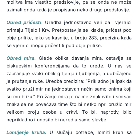
molitva ima vlastito predslovlje, pa se onda ne može
uzimati onda kada je propisano neko drugo predslovlje.
Obred
pričesti
. Uredba jednostavno veli da vjernici
primaju Tijelo i Krv. Pretpostavlja se, dakle, pričest pod
obje prilike, iako se kasnije, u broju 283, precizira kada
se vjernici mogu pričestiti pod obje prilike.
Obred mira
.
Glede oblika davanja mira, ostavlja se
biskupskim konferencijama da to urede. U nas se
zabranjuje svaki oblik grljenja i ljubljenja, a uobičajeno
je pružanje ruke. Uredba precizira: “Prikladno je ipak da
svatko pruži mir na jednostavan način samo onima koji
su mu blizu.” Pružanje mira je naime znakovito i smisao
znaka se ne povećava time što bi netko npr. pružio mir
velikom broju osoba u crkvi. To bi, naprotiv, bilo
neprikladno i unosilo bi nered u samo slavlje.
Lomljenje kruha
.
U slučaju potrebe, lomiti kruh sa