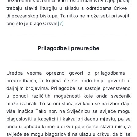
nezaređeni službenici, kao i ostali članovi Božjeg puka),
trebaju slaviti liturgiju u skladu s odredbama Crkve i
dijecezanskog biskupa. Ta nitko ne može sebi prisvojiti
ono što je blago Crkve!
[7]
Prilagodbe i preuredbe
Uredba veoma oprezno govori o prilagodbama i
preuredbama, o kojima će se podrobnije govoriti u
daljnjim brojevima. Prilagodbe se sastoje prvenstveno
u ponudi različitih mogućnosti koje onda svećenik
može izabrati. To su oni slučajevi kada se na izbor daje
više inačica Tako npr. na Svijećnicu se svijeće mogu
blagosloviti u kapelici ili kakvu prikladnu mjestu, pa se
onda u ophodu krene u crkvu gdje će se slaviti misa, a
svijeće se mogu blagosloviti na ulazu u crkvu, da bi se