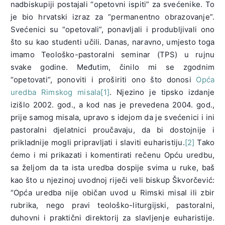
nadbiskupiji postajali “opetovni ispiti” za svećenike. To
je bio hrvatski izraz za “permanentno obrazovanje”.
Svećenici su “opetovali”, ponavljali i produbljivali ono
što su kao studenti učili. Danas, naravno, umjesto toga
imamo Teološko-pastoralni seminar (TPS) u rujnu
svake godine. Međutim, činilo mi se zgodnim
“opetovati”, ponoviti i proširiti ono što donosi
Opća
uredba Rimskog misala
[1]
. Njezino je tipsko izdanje
izišlo 2002. god., a kod nas je prevedena 2004. god.,
prije samog misala, upravo s idejom da je svećenici i ini
pastoralni djelatnici proučavaju, da bi dostojnije i
prikladnije mogli pripravljati i slaviti euharistiju.
[2]
Tako
ćemo i mi prikazati i komentirati rečenu Opću uredbu,
sa željom da ta ista uredba dospije svima u ruke, baš
kao što u njezinoj uvodnoj riječi veli biskup Škvorčević:
“Opća uredba nije običan uvod u Rimski misal ili zbir
rubrika, nego pravi teološko-liturgijski, pastoralni,
duhovni i praktični direktorij za slavljenje euharistije.