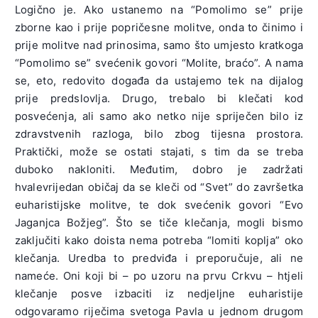
Logično je. Ako ustanemo na “Pomolimo se” prije
zborne kao i prije popričesne molitve, onda to činimo i
prije molitve nad prinosima, samo što umjesto kratkoga
“Pomolimo se” svećenik govori “Molite, braćo”. A nama
se, eto, redovito događa da ustajemo tek na dijalog
prije predslovlja. Drugo, trebalo bi klečati kod
posvećenja, ali samo ako netko nije spriječen bilo iz
zdravstvenih razloga, bilo zbog tijesna prostora.
Praktički, može se ostati stajati, s tim da se treba
duboko nakloniti. Međutim, dobro je zadržati
hvalevrijedan običaj da se kleči od “Svet” do završetka
euharistijske molitve, te dok svećenik govori “Evo
Jaganjca Božjeg”. Što se tiče klečanja, mogli bismo
zaključiti kako doista nema potreba “lomiti koplja” oko
klečanja. Uredba to predviđa i preporučuje, ali ne
nameće. Oni koji bi – po uzoru na prvu Crkvu – htjeli
klečanje posve izbaciti iz nedjeljne euharistije
odgovaramo riječima svetoga Pavla u jednom drugom