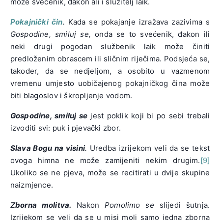
može svećenik, đakon ali i služitelj laik.
Pokajnički čin
.
Kada se pokajanje izražava zazivima s
Gospodine, smiluj se,
onda se to svećenik, đakon ili
neki drugi pogodan službenik laik može činiti
predloženim obrascem ili sličnim riječima. Podsjeća se,
također, da se nedjeljom, a osobito u vazmenom
vremenu umjesto uobičajenog pokajničkog čina može
biti blagoslov i škropljenje vodom.
Gospodine, smiluj se
jest poklik koji bi po sebi trebali
izvoditi svi: puk i pjevački zbor.
Slava Bogu na visini
.
Uredba izrijekom veli da se tekst
ovoga himna ne može zamijeniti nekim drugim.
[9]
Ukoliko se ne pjeva, može se recitirati u dvije skupine
naizmjence.
Zborna molitva.
Nakon
Pomolimo se
slijedi šutnja.
Izrijekom se veli da se u misi moli samo jedna zborna