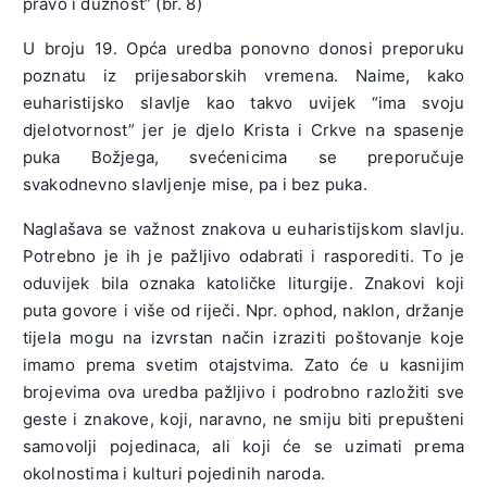
pravo i dužnost” (br. 8)
U broju 19. Opća uredba ponovno donosi preporuku
poznatu iz prijesaborskih vremena. Naime, kako
euharistijsko slavlje kao takvo uvijek “ima svoju
djelotvornost” jer je djelo Krista i Crkve na spasenje
puka Božjega, svećenicima se preporučuje
svakodnevno slavljenje mise, pa i bez puka.
Naglašava se važnost znakova u euharistijskom slavlju.
Potrebno je ih je pažljivo odabrati i rasporediti. To je
oduvijek bila oznaka katoličke liturgije. Znakovi koji
puta govore i više od riječi. Npr. ophod, naklon, držanje
tijela mogu na izvrstan način izraziti poštovanje koje
imamo prema svetim otajstvima. Zato će u kasnijim
brojevima ova uredba pažljivo i podrobno razložiti sve
geste i znakove, koji, naravno, ne smiju biti prepušteni
samovolji pojedinaca, ali koji će se uzimati prema
okolnostima i kulturi pojedinih naroda.