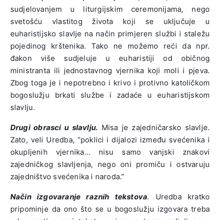
sudjelovanjem u liturgijskim ceremonijama, nego
svetošću vlastitog života koji se uključuje u
euharistijsko slavlje na način primjeren službi i staležu
pojedinog krštenika. Tako ne možemo reći da npr.
đakon više sudjeluje u euharistiji od običnog
ministranta ili jednostavnog vjernika koji moli i pjeva.
Zbog toga je i nepotrebno i krivo i protivno katoličkom
bogoslužju brkati službe i zadaće u euharistijskom
slavlju.
Drugi obrasci u slavlju.
Misa je zajedničarsko slavlje.
Zato, veli Uredba, “poklici i dijalozi između svećenika i
okupljenih vjernika… nisu samo vanjski znakovi
zajedničkog slavljenja, nego oni promiču i ostvaruju
zajedništvo svećenika i naroda.”
Način izgovaranje raznih tekstova
.
Uredba kratko
pripominje da ono što se u bogoslužju izgovara treba