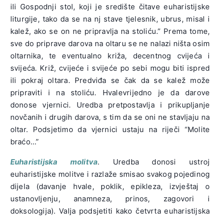
ili Gospodnji stol, koji je središte čitave euharistijske
liturgije, tako da se na nj stave tjelesnik, ubrus, misal i
kalež, ako se on ne pripravlja na stoliću.” Prema tome,
sve do priprave darova na oltaru se ne nalazi ništa osim
oltarnika, te eventualno križa, decentnog cvijeća i
svijeća. Križ, cvijeće i svijeće po sebi mogu biti ispred
ili pokraj oltara. Predviđa se čak da se kalež može
pripraviti i na stoliću. Hvalevrijedno je da darove
donose vjernici. Uredba pretpostavlja i prikupljanje
novčanih i drugih darova, s tim da se oni ne stavljaju na
oltar. Podsjetimo da vjernici ustaju na riječi “Molite
braćo…”
Euharistijska molitva
.
Uredba donosi ustroj
euharistijske molitve i razlaže smisao svakog pojedinog
dijela (davanje hvale, poklik, epikleza, izvještaj o
ustanovljenju, anamneza, prinos, zagovori i
doksologija). Valja podsjetiti kako četvrta euharistijska