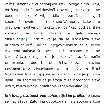
večeri ustanovio euharistijsku žrtvu svoga tijela i krvi,
da žrtvu na križu ovjekovječi kroz stoljeća, sve dok ne
dođe te tako Crkvi, ljubljenoj zaručnici, povjeri
spomenčin svoje smrti i uskrsnuća”, upravo kako se u
drevnom molitvenom tekstu veli da “kad god se slavi
spomen ove žrtve, izvršuje se djelo našega
otkupljenja”.
[3]
Zanimljivo je da se naglašava žrtva
Kristova na križu, ali ne i njegovo uskrsnuće, tj. cijelo
vazmeno otajstvo Kristove smrti i uskrsnuća. Ističe se
kako Crkva vjeruje “da je, izuzevši različit način
prinošenja, jedno te isto žrtva križa i njezino
sakramentalno obnavljanje u misi, koju je Krist
Gospodinu Posljednjoj večeri ustanovio da je prinose
njemu na spomen te da je stoga misa istodobno žrtva
hvale, zahvaljivanja, pomirenja i zadovoljštine.
[4]
Kristova prisutnost pod euharistijskim prilikama
jasno
se naglašava. Zato ima dubokoga smisla štovanje koje