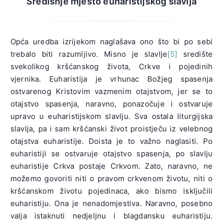
Središnje mjesto euharistijskog slavlja
Opća uredba izrijekom naglašava ono što bi po sebi
trebalo biti razumljivo. Misno je slavlje
[5]
središte
svekolikog kršćanskog života, Crkve i pojedinih
vjernika. Euharistija je vrhunac Božjeg spasenja
ostvarenog Kristovim vazmenim otajstvom, jer se to
otajstvo spasenja, naravno, ponazočuje i ostvaruje
upravo u euharistijskom slavlju. Sva ostala liturgijska
slavlja, pa i sam kršćanski život proistječu iz velebnog
otajstva euharistije. Doista je to važno naglasiti. Po
euharistiji se ostvaruje otajstvo spasenja, po slavlju
euharistije Crkva postaje Crkvom. Zato, naravno, ne
možemo govoriti niti o pravom crkvenom životu, niti o
kršćanskom životu pojedinaca, ako bismo isključili
euharistiju. Ona je nenadomjestiva. Naravno, posebno
valja istaknuti nedjeljnu i blagdansku euharistiju.