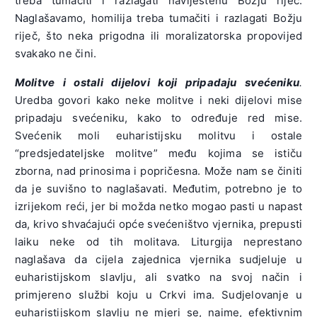
treba tumačiti i razlagati naviještenu Božju riječ.
Naglašavamo, homilija treba tumačiti i razlagati Božju
riječ, što neka prigodna ili moralizatorska propovijed
svakako ne čini.
Molitve i ostali dijelovi koji pripadaju svećeniku
.
Uredba govori kako neke molitve i neki dijelovi mise
pripadaju svećeniku, kako to određuje red mise.
Svećenik moli euharistijsku molitvu i ostale
“predsjedateljske molitve” među kojima se ističu
zborna, nad prinosima i popričesna. Može nam se činiti
da je suvišno to naglašavati. Međutim, potrebno je to
izrijekom reći, jer bi možda netko mogao pasti u napast
da, krivo shvaćajući opće svećeništvo vjernika, prepusti
laiku neke od tih molitava. Liturgija neprestano
naglašava da cijela zajednica vjernika sudjeluje u
euharistijskom slavlju, ali svatko na svoj način i
primjereno službi koju u Crkvi ima. Sudjelovanje u
euharistijskom slavlju ne mjeri se, naime, efektivnim