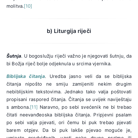
molitva.
[10]
b) Liturgija riječi
Šutnja
.
U bogoslužju riječi važno je njegovati šutnju, da
bi Božja riječ bolje odjeknula u srcima vjernika.
Biblijska čitanja
.
Uredba jasno veli da se biblijska
čitanja nipošto ne smiju zamijeniti nekim drugim
nebiblijskim tekstovima. Jednako tako valja poštovati
propisani raspored čitanja. Čitanja se
uvijek
naviještaju
s ambona.
[11]
Naravno, po sebi svećenik ne bi trebao
čitati neevanđeoska biblijska čitanja. Pripjevni psalam
po sebi valja pjevati, ori čemu bi puk trebao pjevati
barem otpjev. Da bi puk lakše pjevao moguće je,
umjesto predviđenih, uzeti neke druge psalme ili