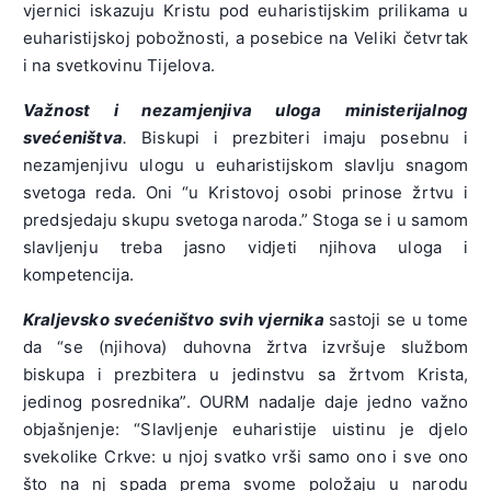
vjernici iskazuju Kristu pod euharistijskim prilikama u
euharistijskoj pobožnosti, a posebice na Veliki četvrtak
i na svetkovinu Tijelova.
Važnost i nezamjenjiva uloga ministerijalnog
svećeništva
.
Biskupi i prezbiteri imaju posebnu i
nezamjenjivu ulogu u euharistijskom slavlju snagom
svetoga reda. Oni “u Kristovoj osobi prinose žrtvu i
predsjedaju skupu svetoga naroda.” Stoga se i u samom
slavljenju treba jasno vidjeti njihova uloga i
kompetencija.
Kraljevsko svećeništvo svih vjernika
sastoji se u tome
da “se (njihova) duhovna žrtva izvršuje službom
biskupa i prezbitera u jedinstvu sa žrtvom Krista,
jedinog posrednika”. OURM nadalje daje jedno važno
objašnjenje: “Slavljenje euharistije uistinu je djelo
svekolike Crkve: u njoj svatko vrši samo ono i sve ono
što na nj spada prema svome položaju u narodu