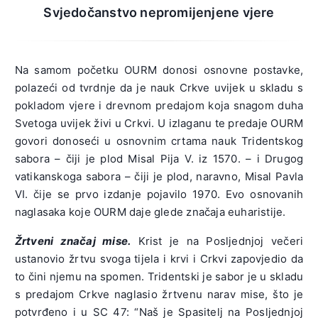
Svjedočanstvo nepromijenjene vjere
Na samom početku OURM donosi osnovne postavke,
polazeći od tvrdnje da je nauk Crkve uvijek u skladu s
pokladom vjere i drevnom predajom koja snagom duha
Svetoga uvijek živi u Crkvi. U izlaganu te predaje OURM
govori donoseći u osnovnim crtama nauk Tridentskog
sabora – čiji je plod Misal Pija V. iz 1570. – i Drugog
vatikanskoga sabora – čiji je plod, naravno, Misal Pavla
VI. čije se prvo izdanje pojavilo 1970. Evo osnovanih
naglasaka koje OURM daje glede značaja euharistije.
Žrtveni značaj mise.
Krist je na Posljednjoj večeri
ustanovio žrtvu svoga tijela i krvi i Crkvi zapovjedio da
to čini njemu na spomen. Tridentski je sabor je u skladu
s predajom Crkve naglasio žrtvenu narav mise, što je
potvrđeno i u SC 47: “Naš je Spasitelj na Posljednjoj