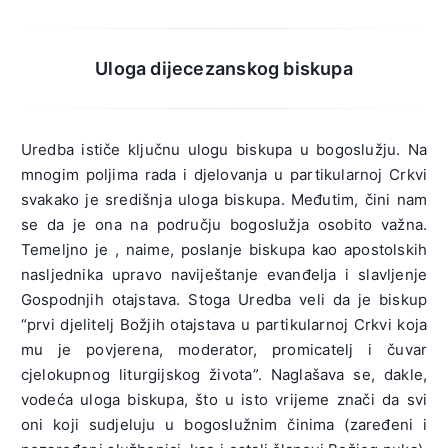
Uloga dijecezanskog biskupa
Uredba ističe ključnu ulogu biskupa u bogoslužju. Na
mnogim poljima rada i djelovanja u partikularnoj Crkvi
svakako je središnja uloga biskupa. Međutim, čini nam
se da je ona na području bogoslužja osobito važna.
Temeljno je , naime, poslanje biskupa kao apostolskih
nasljednika upravo naviještanje evanđelja i slavljenje
Gospodnjih otajstava. Stoga Uredba veli da je biskup
“prvi djelitelj Božjih otajstava u partikularnoj Crkvi koja
mu je povjerena, moderator, promicatelj i čuvar
cjelokupnog liturgijskog života”. Naglašava se, dakle,
vodeća uloga biskupa, što u isto vrijeme znači da svi
oni koji sudjeluju u bogoslužnim činima (zaređeni i