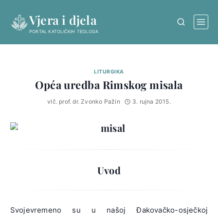
Skip
Vjera i djela
to
content
PORTAL KATOLIČKIH TEOLOGA
LITURGIKA
Opća uredba Rimskog misala
vlč. prof. dr. Zvonko Pažin
3. rujna 2015.
Uvod
Svojevremeno su u našoj Đakovačko-osječkoj