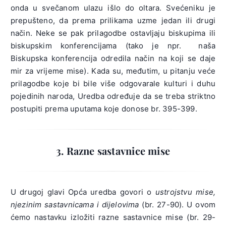
onda u svečanom ulazu išlo do oltara. Svećeniku je
prepušteno, da prema prilikama uzme jedan ili drugi
način. Neke se pak prilagodbe ostavljaju biskupima ili
biskupskim konferencijama (tako je npr. naša
Biskupska konferencija odredila način na koji se daje
mir za vrijeme mise). Kada su, međutim, u pitanju veće
prilagodbe koje bi bile više odgovarale kulturi i duhu
pojedinih naroda, Uredba određuje da se treba striktno
postupiti prema uputama koje donose br. 395-399.
3. Razne sastavnice mise
U drugoj glavi Opća uredba govori o
ustrojstvu mise,
njezinim sastavnicama i dijelovima
(br. 27-90). U ovom
ćemo nastavku izložiti razne sastavnice mise (br. 29-