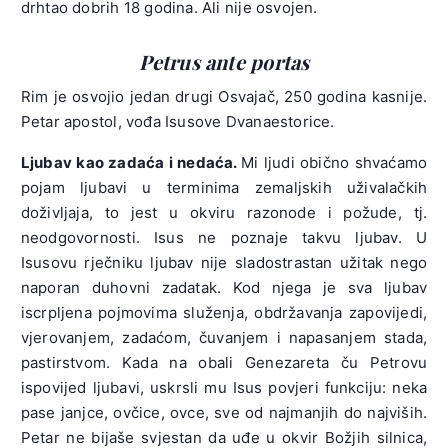
drhtao dobrih 18 godina. Ali nije osvojen.
Petrus ante portas
Rim je osvojio jedan drugi Osvajač, 250 godina kasnije.
Petar apostol, vođa Isusove Dvanaestorice.
Ljubav kao zadaća i nedaća.
Mi ljudi obično shvaćamo
pojam ljubavi u terminima zemaljskih uživalačkih
doživljaja, to jest u okviru razonode i požude, tj.
neodgovornosti. Isus ne poznaje takvu ljubav. U
Isusovu rječniku ljubav nije sladostrastan užitak nego
naporan duhovni zadatak. Kod njega je sva ljubav
iscrpljena pojmovima služenja, obdržavanja zapovijedi,
vjerovanjem, zadaćom, čuvanjem i napasanjem stada,
pastirstvom. Kada na obali Genezareta ču Petrovu
ispovijed ljubavi, uskrsli mu Isus povjeri funkciju: neka
pase janjce, ovčice, ovce, sve od najmanjih do najviših.
Petar ne bijaše svjestan da uđe u okvir Božjih silnica,