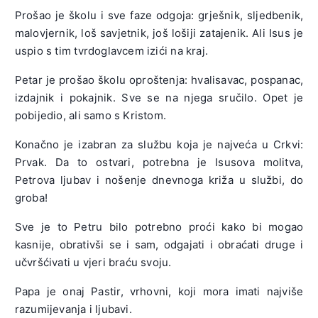
Prošao je školu i sve faze odgoja: grješnik, sljedbenik,
malovjernik, loš savjetnik, još lošiji zatajenik. Ali Isus je
uspio s tim tvrdoglavcem izići na kraj.
Petar je prošao školu oproštenja: hvalisavac, pospanac,
izdajnik i pokajnik. Sve se na njega sručilo. Opet je
pobijedio, ali samo s Kristom.
Konačno je izabran za službu koja je najveća u Crkvi:
Prvak. Da to ostvari, potrebna je Isusova molitva,
Petrova ljubav i nošenje dnevnoga križa u službi, do
groba!
Sve je to Petru bilo potrebno proći kako bi mogao
kasnije, obrativši se i sam, odgajati i obraćati druge i
učvršćivati u vjeri braću svoju.
Papa je onaj Pastir, vrhovni, koji mora imati najviše
razumijevanja i ljubavi.