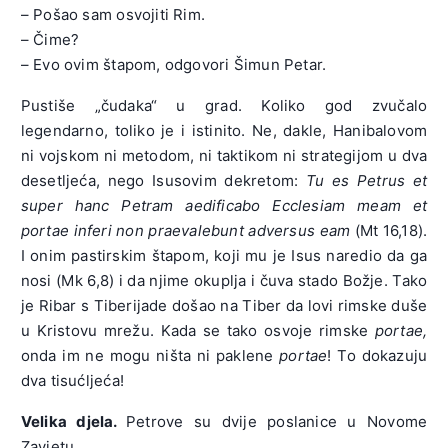
– Pošao sam osvojiti Rim.
– Čime?
– Evo ovim štapom, odgovori Šimun Petar.
Pustiše „čudaka“ u grad. Koliko god zvučalo
legendarno, toliko je i istinito. Ne, dakle, Hanibalovom
ni vojskom ni metodom, ni taktikom ni strategijom u dva
desetljeća, nego Isusovim dekretom:
Tu es Petrus et
super hanc Petram aedificabo Ecclesiam meam et
portae inferi non praevalebunt adversus eam
(Mt 16,18).
I onim pastirskim štapom, koji mu je Isus naredio da ga
nosi (Mk 6,8) i da njime okuplja i čuva stado Božje. Tako
je Ribar s Tiberijade došao na Tiber da lovi rimske duše
u Kristovu mrežu. Kada se tako osvoje rimske
portae,
onda im ne mogu ništa ni paklene
portae
! To dokazuju
dva tisućljeća!
Velika djela.
Petrove su dvije poslanice u Novome
Zavjetu.