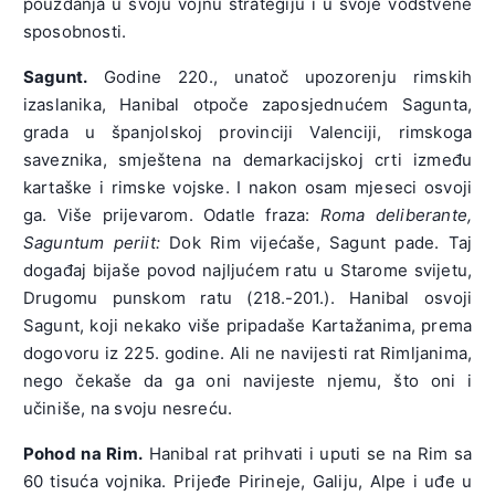
pouzdanja u svoju vojnu strategiju i u svoje vodstvene
sposobnosti.
Sagunt.
Godine 220., unatoč upozorenju rimskih
izaslanika, Hanibal otpoče zaposjednućem Sagunta,
grada u španjolskoj provinciji Valenciji, rimskoga
saveznika, smještena na demarkacijskoj crti između
kartaške i rimske vojske. I nakon osam mjeseci osvoji
ga. Više prijevarom. Odatle fraza:
Roma deliberante,
Saguntum periit:
Dok Rim vijećaše, Sagunt pade. Taj
događaj bijaše povod najljućem ratu u Starome svijetu,
Drugomu punskom ratu (218.-201.). Hanibal osvoji
Sagunt, koji nekako više pripadaše Kartažanima, prema
dogovoru iz 225. godine. Ali ne navijesti rat Rimljanima,
nego čekaše da ga oni navijeste njemu, što oni i
učiniše, na svoju nesreću.
Pohod na Rim.
Hanibal rat prihvati i uputi se na Rim sa
60 tisuća vojnika. Prijeđe Pirineje, Galiju, Alpe i uđe u