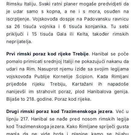
Rimsku Italiju. Svaki ratni planer mogaše predvidjeti da
je udar samo s kopna, a ne i s mora, osuđen na
iscrpljenje. Vojskovođa dospje na Padovansku ravnicu
sa 26 tisuća vojnika i 6 tisuća konjanika. Tu sebi
priključi i 15 tisuća Gala ili Kelta, također rimskih
neprijatelja.
Prvi rimski poraz kod rijeke Trebije
. Hanibal se poče
pomalo primicati srednjoj Italiji ne pokazujući nakanu da
udari na Rim. Nasuprot njemu iziđe sa svojim legijama
vojskovođa Publije Kornelije Scipion. Kada Rimljani
prijeđoše rijeku Trebiju, Kartažani ih napadoše
nanijevši im strahovit poraz, plod Hanibalova genija.
Bijaše to 218. godine. Poraz kod rijeke.
Drugi rimski poraz kod Trazimenskoga jezera
. Već u
lipnju 217. Hanibal se nađe pred nosom rimskih legija
kod Trazimenskoga jezera. Kako Rimljane spriječi gusta
magla da ne vide brda i planine kamo se bijahu