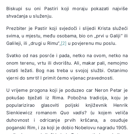
Biskupi su oni Pastiri koji moraju pokazati najviše
shvaćanja u služenju.
Prezbiter je Pastir koji svjedoči i slijedi Krista služeći
svima, u mjestu, među osobama, bio on „prvi u Galiji“ ili
Galileji, ili „drugi u Rimu“,
[2]
u povjerenu mu poslu.
Svatko od nas posrće i pada, netko na ovom, netko na
onom terenu, vrtu ili dvorištu. Ali, makar pali, nemojmo
ostati ležati. Bog nas treba u svojoj službi. Ostanimo
vjerni do smrti! I primit ćemo vijenac pravednosti.
U vrijeme progona koji je poduzeo car Neron Petar je
pokušao bježati iz Rima. Pobožna tradicija, koju je
popularizirao glasoviti poljski književnik Henrik
Sienkiewicz romanom
Quo vadis
? (u kojem veliča
duhovnost i odricanje prvih kršćana, a osuđuje
poganski Rim, i za koji je dobio Nobelovu nagradu 1905.