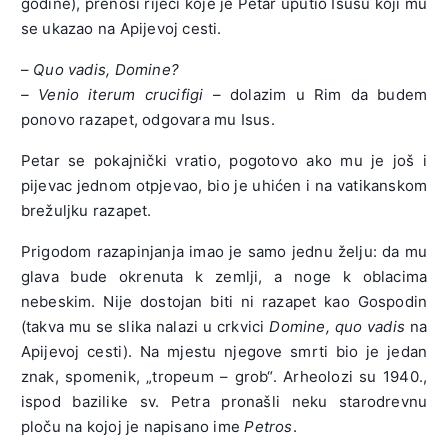
godine), prenosi riječi koje je Petar uputio Isusu koji mu
se ukazao na Apijevoj cesti.
–
Quo vadis, Domine?
– Venio iterum crucifigi
– dolazim u Rim da budem
ponovo razapet, odgovara mu Isus.
Petar se pokajnički vratio, pogotovo ako mu je još i
pijevac jednom otpjevao, bio je uhićen i na vatikanskom
brežuljku razapet.
Prigodom razapinjanja imao je samo jednu želju: da mu
glava bude okrenuta k zemlji, a noge k oblacima
nebeskim. Nije dostojan biti ni razapet kao Gospodin
(takva mu se slika nalazi u crkvici
Domine, quo vadis
na
Apijevoj cesti). Na mjestu njegove smrti bio je jedan
znak, spomenik, „tropeum – grob“. Arheolozi su 1940.,
ispod bazilike sv. Petra pronašli neku starodrevnu
ploču na kojoj je napisano ime
Petros
.