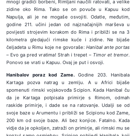
mnogi gradići borbeni, Rimljani naučili ratovati, a velike
zidine oko Rima. Tako se on povuče u Kapuu kod
Napulja, ali je ne mogaše osvojiti. Odatle, međutim,
godine 211. učini jedan od najznačajnijih marševa u
povijesti strojevim korakom do Rima i približi se na 3
kilometra gledajući rimske kuće i zidine. Ne bijaše
čeljadeta u Rimu koje ne govoraše:
Hanibal ante portas
–
Evo ga pred vratima! Strah i trepet –
Timor et tremor
.
Ponovo se vrati u Kapuu. Ovaj je put i osvoji.
Hanibalov poraz kod Zame.
Godine 203. Hanibala
Kartaga pozva natrag u zemlju. A u Africi bijaše
spomenuti rimski vojskovođa Scipion. Kada Hanibal ču
da je Kartaga potpisala primirje s Rimom, odmah
raskide primirje, i dade se na ratovanje. Udalji se od
svoje baze u Arumentu i približi se Scipionu kod Zame,
200 km od svoje baze. Ali bez konjice. Fatalno. Kada
vidje da je opkoljen, zatraži on primirje, ali rimski mu se
konzul samo osmjehnu. Scipion pobijedi Hanibala, koji