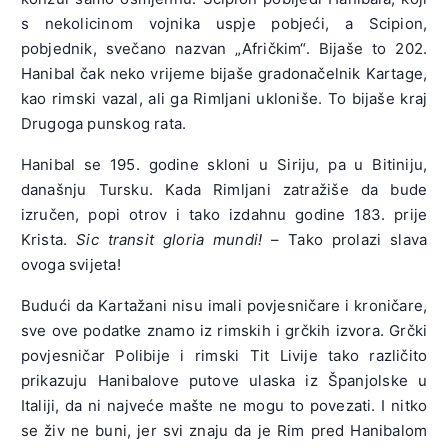
s nekolicinom vojnika uspje pobjeći, a Scipion,
pobjednik, svečano nazvan „Afričkim“. Bijaše to 202.
Hanibal čak neko vrijeme bijaše gradonačelnik Kartage,
kao rimski vazal, ali ga Rimljani ukloniše. To bijaše kraj
Drugoga punskog rata.
Hanibal se 195. godine skloni u Siriju, pa u Bitiniju,
današnju Tursku. Kada Rimljani zatražiše da bude
izručen, popi otrov i tako izdahnu godine 183. prije
Krista.
Sic transit gloria mundi!
– Tako prolazi slava
ovoga svijeta!
Budući da Kartažani nisu imali povjesničare i kroničare,
sve ove podatke znamo iz rimskih i grčkih izvora. Grčki
povjesničar Polibije i rimski Tit Livije tako različito
prikazuju Hanibalove putove ulaska iz Španjolske u
Italiji, da ni najveće mašte ne mogu to povezati. I nitko
se živ ne buni, jer svi znaju da je Rim pred Hanibalom