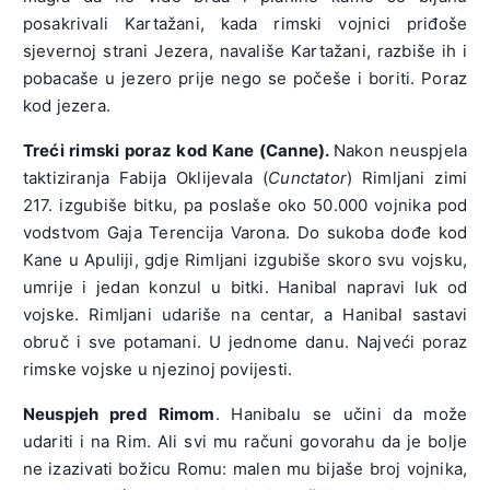
posakrivali Kartažani, kada rimski vojnici priđoše
sjevernoj strani Jezera, navališe Kartažani, razbiše ih i
pobacaše u jezero prije nego se počeše i boriti. Poraz
kod jezera.
Treći rimski poraz kod Kane (Canne).
Nakon neuspjela
taktiziranja Fabija Oklijevala (
Cunctator
) Rimljani zimi
217. izgubiše bitku, pa poslaše oko 50.000 vojnika pod
vodstvom Gaja Terencija Varona. Do sukoba dođe kod
Kane u Apuliji, gdje Rimljani izgubiše skoro svu vojsku,
umrije i jedan konzul u bitki. Hanibal napravi luk od
vojske. Rimljani udariše na centar, a Hanibal sastavi
obruč i sve potamani. U jednome danu. Najveći poraz
rimske vojske u njezinoj povijesti.
Neuspjeh pred Rimom
. Hanibalu se učini da može
udariti i na Rim. Ali svi mu računi govorahu da je bolje
ne izazivati božicu Romu: malen mu bijaše broj vojnika,