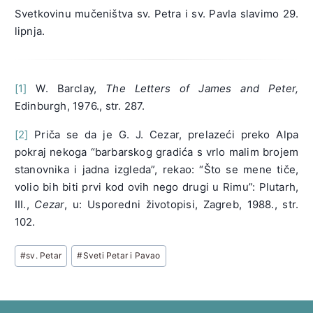
Svetkovinu mučeništva sv. Petra i sv. Pavla slavimo 29.
lipnja.
[1]
W. Barclay,
The Letters of James and Peter,
Edinburgh, 1976., str. 287.
[2]
Priča se da je G. J. Cezar, prelazeći preko Alpa
pokraj nekoga “barbarskog gradića s vrlo malim brojem
stanovnika i jadna izgleda”, rekao: “Što se mene tiče,
volio bih biti prvi kod ovih nego drugi u Rimu”: Plutarh,
III.,
Cezar
, u: Usporedni životopisi, Zagreb, 1988., str.
102.
Post
#
sv. Petar
#
Sveti Petar i Pavao
Tags: