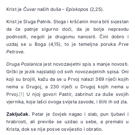
Krist je
Čuvar
naših duša –
Episkopos
(2,25).
Krist je Sluga Patnik. Stoga i kršćanin mora biti svjestan
da će patnje sigurno doći, da je bolje nepravdu
podnositi, negoli je drugomu nanositi. Čini dobro i
uzdaj se u Boga (4,15), to je temeljna poruka
Prve
Petrove.
Druga Poslanica
jest novozavjetni spis s manje novosti.
Grčki je jezik najslabiji od svih novozavjetnih spisa. Oni
koji su brojili, kažu da se u Prvoj nalazi 369 riječi kojih
nema u Drugoj, a 230 riječi u Drugoj kojih nema u
Prvoj.
[1]
U njoj govori Pastir, zabrinut za duše svojih
vjernika, koje lašci ovoga svijeta zavode, i štiti ih od zla.
Zaključak.
Petar je čovjek nagao i slab, pun ljubavi i
hrabrosti, ali previše se uzdao u sebe, a premalo u
Krista, dok se nije posve osvijestio i obratio.