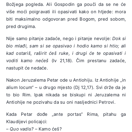
Božjega pogleda. Ali Gospodin ga pouči da se ne će
više moći poigravati ili opasivati kako on htjede: mora
biti maksimalno odgovoran pred Bogom, pred sobom,
pred drugima.
Nije samo pitanje zadaće, nego i pitanje nevolje:
Dok si
bio mlađi, sam si se opasivao i hodio kamo si htio; ali
kad ostariš, raširit ćeš ruke, i drugi će te opasivati i
voditi kamo nećeš
(Iv 21,18). Čim prestanu zadaće,
nastupit će nedaće.
Nakon Jeruzalema Petar ode u Antiohiju. Iz Antiohije „in
alium locum“ – u drugo mjesto (Dj 12,17). Svi drže da je
to bio Rim. Ipak nikada se biskupi ni Jeruzalema ni
Antiohije ne pozivahu da su oni nasljednici Petrovi.
Kada Petar dođe „ante portas“ Rima, pitahu ga
Klaudijevi policajci:
–
Quo vadis?
– Kamo ćeš?