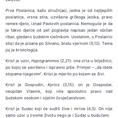
Prva Poslanica,
kažu stručnjaci, jedna je od najljepših
poslanica, vrsna stila, uzvišena grčkoga jezika, pravo
remek-djelo, iznad Pavlovih poslanica. Nemoguće je da
je takvo djelce od pet poglavlja napisao jedan običan
ribar, gledano ljudskim rječnikom. Uostalom, u Poslanici
stoji da je pisana po Silvanu, bratu vjernom (5,12). Tema
joj je kristologija.
Krist je uzor,
Hypogrammos
(2,21): ona crta u bilježnici,
po kojoj se savršeno i ispravno piše. Primjer – „da idete
stopama njegovim“. Krist je mjerilo po kojem se živi.
Krist je Gospodin,
Kyrios
(3,15): on je Gospodar,
neupitan Vlasnik, koji ima apsolutno pravo nad
ljudskom osobom i cijelim čovječanstvom.
Krist je
Sudac
koji će suditi žive i mrtve (4,5). On nije
samo uzor u ovome životu nego je i Sudac u budućem.