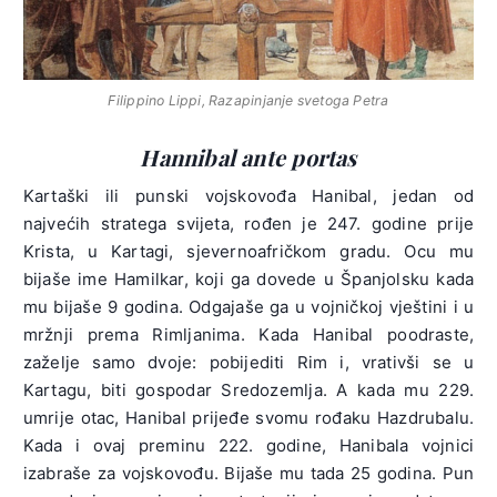
Filippino Lippi,
Razapinjanje svetoga Petra
Hannibal ante portas
Kartaški ili punski vojskovođa Hanibal, jedan od
najvećih stratega svijeta, rođen je 247. godine prije
Krista, u Kartagi, sjevernoafričkom gradu. Ocu mu
bijaše ime Hamilkar, koji ga dovede u Španjolsku kada
mu bijaše 9 godina. Odgajaše ga u vojničkoj vještini i u
mržnji prema Rimljanima. Kada Hanibal poodraste,
zaželje samo dvoje: pobijediti Rim i, vrativši se u
Kartagu, biti gospodar Sredozemlja. A kada mu 229.
umrije otac, Hanibal prijeđe svomu rođaku Hazdrubalu.
Kada i ovaj preminu 222. godine, Hanibala vojnici
izabraše za vojskovođu. Bijaše mu tada 25 godina. Pun