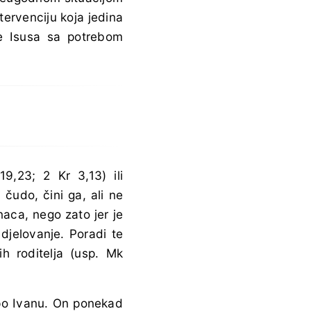
ntervenciju koja jedina
je Isusa sa potrebom
19,23; 2 Kr 3,13) ili
 čudo, čini ga, ali ne
naca, nego zato jer je
djelovanje. Poradi te
h roditelja (usp. Mk
po Ivanu. On ponekad