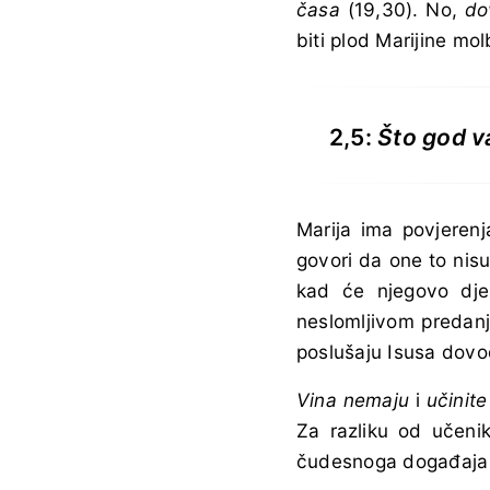
časa
(19,30). No,
do
biti plod Marijine mol
2,5:
Što god v
Marija ima povjerenj
govori da one to nisu
kad će njegovo dje
neslomljivom predanj
poslušaju Isusa dovo
Vina nemaju
i
učinit
Za razliku od učenik
čudesnoga događaja s