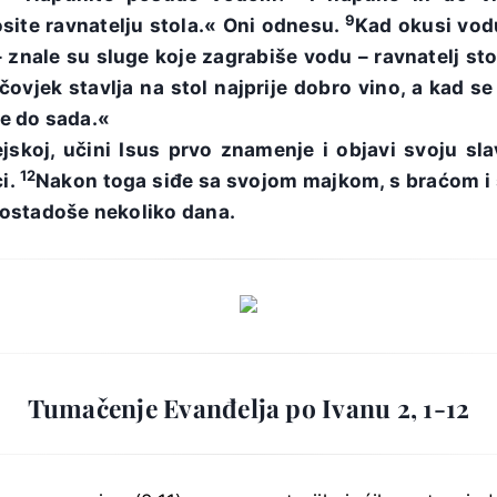
9
osite ravnatelju stola.« Oni odnesu.
Kad okusi vod
– znale su sluge koje zagrabiše vodu – ravnatelj s
čovjek stavlja na stol najprije dobro vino, a kad se 
e do sada.«
ejskoj, učini Isus prvo znamenje i objavi svoju sl
12
i.
Nakon toga siđe sa svojom majkom, s braćom i
ostadoše nekoliko dana.
Tumačenje Evanđelja po Ivanu 2, 1-12