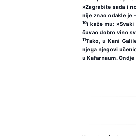
»Zagrabite sada i n
nije znao odakle je 
10
i kaže mu: »Svaki 
čuvao dobro vino sv
11
Tako, u Kani Galil
njega njegovi učenic
u Kafarnaum. Ondje 