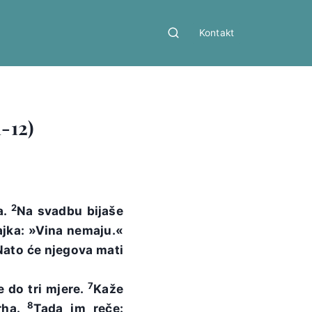
Kontakt
-12)
2
a.
Na svadbu bijaše
ajka: »Vina nemaju.«
Nato će njegova mati
7
 do tri mjere.
Kaže
8
rha.
Tada im reče: