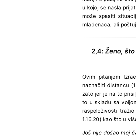
u kojoj se našla prija
može spasiti situac
mladenaca, ali poštu
2,4:
Ženo, što
Ovim pitanjem Izrael
naznačiti distancu (1
zato jer je na to pri
to u skladu sa voljo
raspoloživosti traž
1,16,20) kao što u viš
Još nije došao moj 