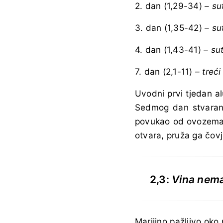
2. dan (1,29-34) –
su
3. dan (1,35-42) –
su
4. dan (1,43-41) –
su
7. dan (2,1-11)
– treći
Uvodni prvi tjedan alu
Sedmog dan stvaranj
povukao od ovozemalj
otvara, pruža ga čov
2,3:
Vina nema
Marijino pažljivo ok