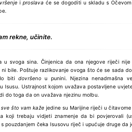
vršenje
i
proslava
će se dogoditi u skladu s Očevom
be.
am rekne, učinite
.
a u svoga sina. Činjenica da ona njegove riječi nije
 ni bile. Poštuje razlikovanje ovoga što će se sada d
lo biti
dovršeno
u punini. Njezina nenadmašna vel
u Isusu. Ustrajnost kojom uvažava postavljene uvjete
di do toga da on uvažava njezinu molbu.
e sve što vam kaže
jedine su Marijine riječi u čitavom
a koji trebaju vidjeti znamenje da bi povjerovali (usp
 pouzdanjem čeka Isusovu riječ i upućuje druge da j