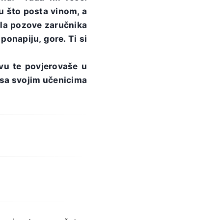
u što posta vinom, a
tola pozove zaručnika
ponapiju, gore. Ti si
avu te povjerovaše u
 sa svojim učenicima