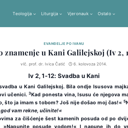
Teologija
Liturgija
Vjeronauk
Ostalo
EVANĐELJE PO IVANU
o znamenje u Kani Galilejskoj (Iv 2, 1
vlč. prof. dr. Ivica Čatić
6. kolovoza 2014.
Iv 2, 1-12: Svadba u Kani
svadba u Kani Galilejskoj. Bila ondje Isusova majk
3
ovi učenici.
Kad ponesta vina, Isusu će njegova m
5
no, što ja imam s tobom? Još nije došao moj čas!«
 god vam rekne, učinite!«
ovima za čišćenje šest kamenih posuda od po dvije
ma: »Napunite posude vodom!« I napune ih do v