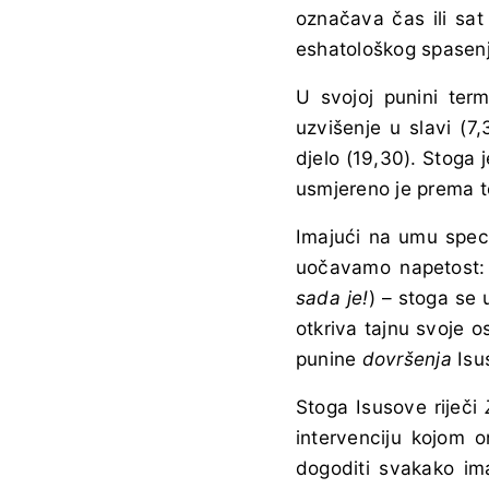
označava čas ili sa
eshatološkog spasenj
U svojoj punini ter
uzvišenje u slavi (7,
djelo (19,30). Stoga
usmjereno je prema 
Imajući na umu spec
uočavamo napetost
sada je!
) – stoga se
otkriva tajnu svoje o
punine
dovršenja
Isu
Stoga Isusove riječi
intervenciju kojom 
dogoditi svakako i