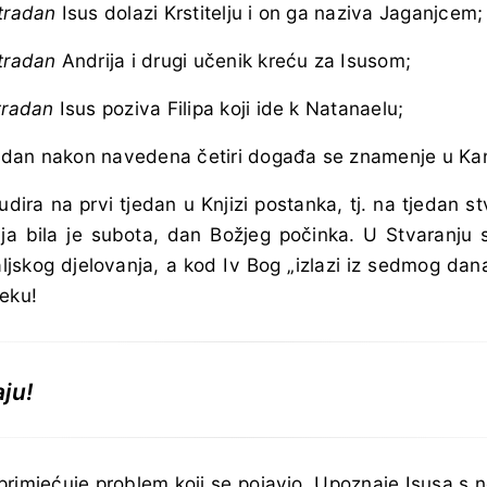
tradan
Isus dolazi Krstitelju i on ga naziva Jaganjcem;
tradan
Andrija i drugi učenik kreću za Isusom;
tradan
Isus poziva Filipa koji ide k Natanaelu;
dan nakon navedena četiri događa se znamenje u Kan
dira na prvi tjedan u Knjizi postanka, tj. na tjedan st
a bila je subota, dan Božjeg počinka. U Stvaranj
skog djelovanja, a kod Iv Bog „izlazi iz sedmog dana“,
jeku!
ju!
o primjećuje problem koji se pojavio. Upoznaje Isusa s