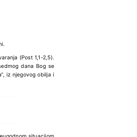
i.
varanja (Post 1,1-2,5).
u sedmog dana Bog se
 iz njegovog obilja i
 neugodnom situacijom