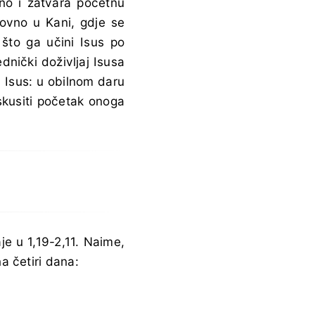
dno i zatvara početnu
novno u Kani, gdje se
 što ga učini Isus po
dnički doživljaj Isusa
a
Isus: u obilnom daru
skusiti početak onoga
e u 1,19-2,11. Naime,
na četiri dana: