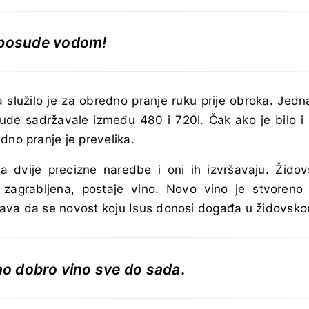
 posude vodom!
služilo je za obredno pranje ruku prije obroka. Jedn
sude sadržavale između 480 i 720l. Čak ako je bilo i 
dno pranje je prevelika.
a dvije precizne naredbe i oni ih izvršavaju. Žid
 zagrabljena, postaje vino. Novo vino je stvoreno
ava da se novost koju Isus donosi događa u židovsko
vao dobro vino sve do sada
.