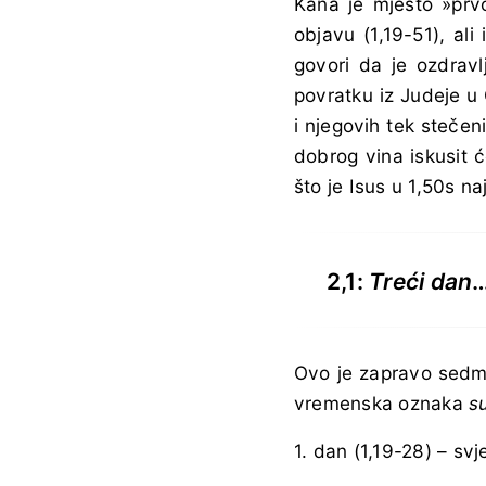
Kana je mjesto »prvo
objavu (1,19-51), al
govori da je ozdravl
povratku iz Judeje u 
i njegovih tek stečen
dobrog vina iskusit ć
što je Isus u 1,50s n
2,1:
Treći dan
Ovo je zapravo sedmi
vremenska oznaka
s
1. dan (1,19-28) – sv