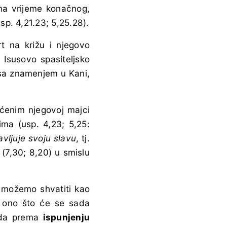
na vrijeme konačnog,
p. 4,21.23; 5,25.28).
 na križu i njegovo
Isusovo spasiteljsko
 sa znamenjem u Kani,
ućenim njegovoj majci
ma (usp. 4,23; 5,25:
avljuje svoju slavu
, tj.
(7,30; 8,20) u smislu
!
možemo shvatiti kao
: ono što će se sada
oda prema
ispunjenju