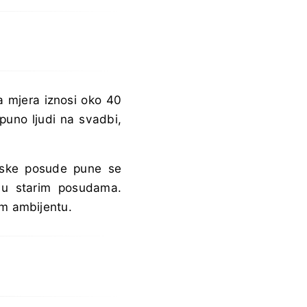
a mjera iznosi oko 40
puno ljudi na svadbi,
ovske posude pune se
 u starim posudama.
m ambijentu.