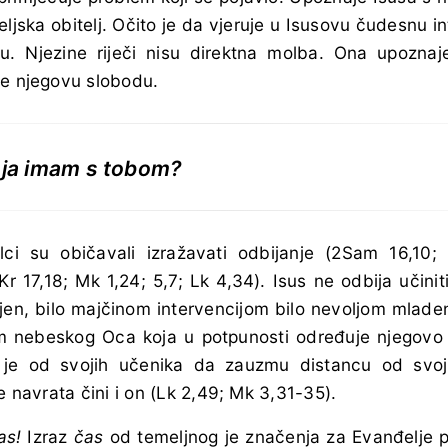
teljska obitelj. Očito je da vjeruje u Isusovu čudesnu i
iju. Njezine riječi nisu direktna molba. Ona upozna
je njegovu slobodu.
 ja imam s tobom?
ci su običavali izražavati odbijanje (2Sam 16,10; 
Kr 17,18; Mk 1,24; 5,7; Lk 4,34). Isus ne odbija učiniti
siljen, bilo majčinom intervencijom bilo nevoljom mlade
m nebeskog Oca koja u potpunosti određuje njegovo 
io je od svojih učenika da zauzmu distancu od svoji
e navrata čini i on (Lk 2,49; Mk 3,31-35).
čas!
Izraz
čas
od temeljnog je značenja za Evanđelje 