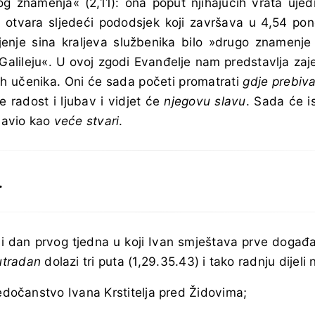
g znamenja« (2,11): ona poput njihajućih vrata uje
i i otvara sljedeći pododsjek koji završava u 4,54 po
jenje sina kraljeva službenika bilo »drugo znamenje
Galileju«. U ovoj zgodi Evanđelje nam predstavlja zaje
ih učenika. Oni će sada početi promatrati
gdje
prebiv
e radost i ljubav i vidjet će
njegovu slavu
. Sada će i
ajavio kao
veće stvari
.
…
 dan prvog tjedna u koji Ivan smještava prve događaj
utradan
dolazi tri puta (1,29.35.43) i tako radnju dijeli 
jedočanstvo Ivana Krstitelja pred Židovima;