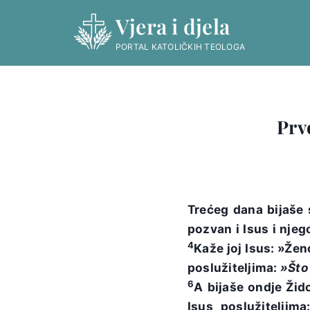
Skip
Vjera i djela
to
content
PORTAL KATOLIČKIH TEOLOGA
Prv
Trećeg dana bijaše 
pozvan i Isus i njeg
4
Kaže joj Isus: »Že
poslužiteljima:
»Što
6
A bijaše ondje Žid
Isus poslužitelji