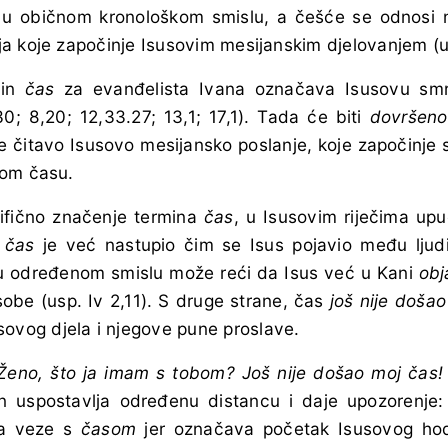
t u običnom kronološkom smislu, a češće se odnosi 
a koje započinje Isusovim mesijanskim djelovanjem (us
min
čas
za evanđelista Ivana označava Isusovu smrt
30; 8,20; 12,33.27; 13,1; 17,1). Tada će biti
dovršeno
 je čitavo Isusovo mesijansko poslanje, koje započinje
tom času.
ifično značenje termina
čas
, u Isusovim riječima up
:
čas
je već nastupio čim se Isus pojavio među ljudi
 u određenom smislu može reći da Isus već u Kani
obj
sobe (usp. Iv 2,11). S druge strane, čas
još nije došao
sovog djela i njegove pune proslave.
Ženo, što ja imam s tobom? Još nije došao moj čas
on uspostavlja određenu distancu i daje upozorenje
ma veze s
časom
jer označava početak Isusovog h