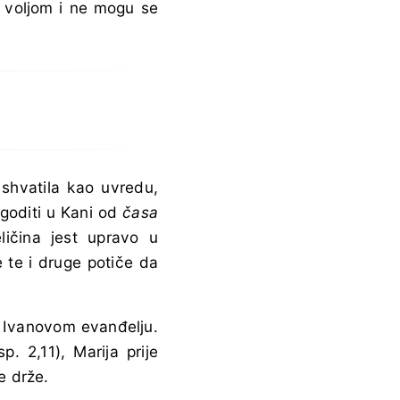
 voljom i ne mogu se
 shvatila kao uvredu,
ogoditi u Kani od
časa
ičina jest upravo u
 te i druge potiče da
e Ivanovom evanđelju.
. 2,11), Marija prije
e drže.