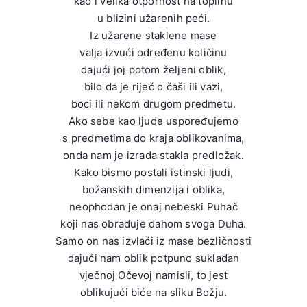
kao i velika otpornost na toplinu
u blizini užarenih peći.
Iz užarene staklene mase
valja izvući određenu količinu
dajući joj potom željeni oblik,
bilo da je riječ o čaši ili vazi,
boci ili nekom drugom predmetu.
Ako sebe kao ljude uspoređujemo
s predmetima do kraja oblikovanima,
onda nam je izrada stakla predložak.
Kako bismo postali istinski ljudi,
božanskih dimenzija i oblika,
neophodan je onaj nebeski Puhač
koji nas obrađuje dahom svoga Duha.
Samo on nas izvlači iz mase bezličnosti
dajući nam oblik potpuno sukladan
vječnoj Očevoj namisli, to jest
oblikujući biće na sliku Božju.