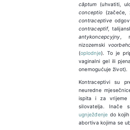
căptum
(uhvatiti, ul
conceptio
(začeće, z
contraceptive
odgov
contraceptif
, talijan
antykoncepcyjny
, r
nizozemski
voorbeh
(
oplodnje
). To je pr
vaginalni gel ili pj
onemogućuje život).
Kontraceptivi su p
neuredne mjesečni
ispita i za vrijem
silovatelja. Inače
ugnježđenje
do kojih
abortiva kojima se ub