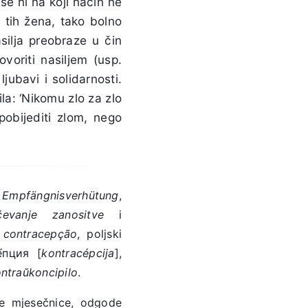
se ni na koji način ne
o tih žena, tako bolno
silja preobraze u čin
voriti nasiljem (usp.
jubavi i solidarnosti.
ila: ‘Nikomu zlo za zlo
obijediti zlom, nego
i
Empfängnisverhütung
,
čevanje zanositve
i
i
contracepção
, poljski
е́пция [
kontracépcija
],
ntraŭkoncipilo
.
ne mjesečnice, odgode