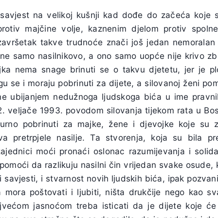
 savjest na velikoj kušnji kad dođe do začeća koje se
protiv majčine volje, kaznenim djelom protiv spoln
završetak takve trudnoće znači još jedan nemoralan 
 a ne samo nasilnikovo, a ono samo uopće nije krivo zb
ka nema snage brinuti se o takvu djetetu, jer je pl
se i moraju pobrinuti za dijete, a silovanoj ženi pom
e ubijanjem nedužnoga ljudskoga bića u ime pravnih
2. veljače 1993. povodom silovanja tijekom rata u Bos
žurno pobrinuti za majke, žene i djevojke koje su 
tva pretrpjele nasilje. Ta stvorenja, koja su bila 
ajednici moći pronaći oslonac razumijevanja i solida
 pomoći da razlikuju nasilni čin vrijedan svake osude, ko
avjesti, i stvarnost novih ljudskih bića, ipak pozvan
ja mora poštovati i ljubiti, ništa drukčije nego kao 
najvećom jasnoćom treba isticati da je dijete koje će