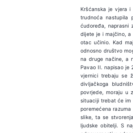
Kršćanska je vjera i
trudnoća nastupila 
ćudoređa, naprasni 
dijete je i majčino,
otac učinio. Kad maj
odnosno društvo mogu 
na druge načine, a n
Pavao II. napisao je 
vjernici trebaju se 
divljačkoga bludniš
povrjede, moraju u z
situaciji trebat će im
poremećena razuma i s
slike, ta se stvoren
ljudske obitelji. S 