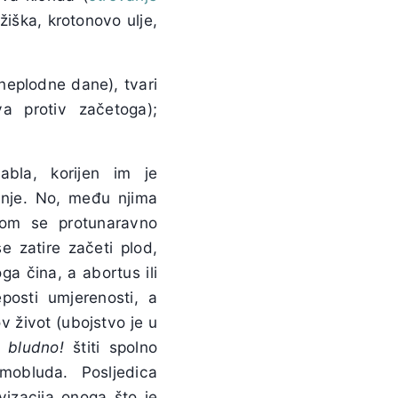
žiška, krotonovo ulje,
neplodne dane), tvari
va protiv začetoga);
abla, korijen im je
vanje. No, među njima
ijom se protunaravno
 zatire začeti plod,
ga čina, a abortus ili
posti umjerenosti, a
ov život (ubojstvo je u
i bludno!
štiti spolno
mobluda. Posljedica
izacija onoga što je