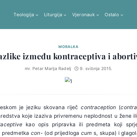
Teologija
Liturgija
Vjeronauk
Ostalo
MORALKA
azlike između kontraceptiva i aborti
mr. Petar Marija Radelj
9. svibnja 2015.
eskom je jeziku skovana riječ
contraception
(
contra
redstva koje izaziva privremenu neplodnost u žene il
raceptive
kao opis pripravka ili predmeta koji spr
ga predmetka
con-
(od prijedloga
cum
s, skupa) i glago