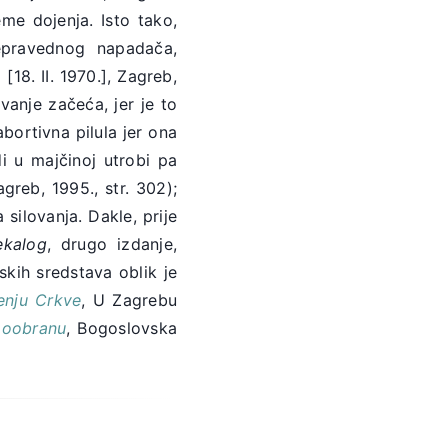
eme dojenja. Isto tako,
epravednog napadača,
a
[18. II. 1970.], Zagreb,
vanje začeća, jer je to
bortivna pilula jer ona
i u majčinoj utrobi pa
agreb, 1995., str. 302);
silovanja. Dakle, prije
ekalog
, drugo izdanje,
skih sredstava oblik je
enju Crkve
, U Zagrebu
moobranu
, Bogoslovska