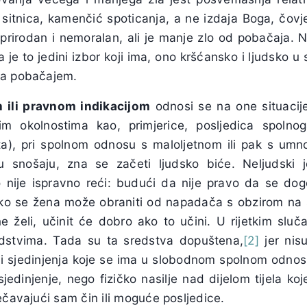
o sitnica, kamenčić spoticanja, a ne izdaja Boga, čovj
rirodan i nemoralan, ali je manje zlo od pobačaja. Nij
a je to jedini izbor koji ima, ono kršćansko i ljudsko 
za pobačajem.
 ili pravnom indikacijom
odnosi se na one situacij
m okolnostima kao, primjerice, posljedica spolnoga
ta), pri spolnom odnosu s maloljetnom ili pak s um
 snošaju, zna se začeti ljudsko biće. Neljudski je
o nije ispravno reći: budući da nije pravo da se dogo
 Ako se žena može obraniti od napadača s obzirom na s
e želi, učinit će dobro ako to učini. U rijetkim slu
edstvima. Tada su ta sredstva dopuštena,
[2]
jer nisu
 i sjedinjenja koje se ima u slobodnom spolnom odnosu
jedinjenje, nego fizičko nasilje nad dijelom tijela ko
ečavajući sam čin ili moguće posljedice.