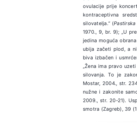
ovulacije prije koncer
kontraceptivna sred
silovatelja.“ (
Pastirska
1970., 9, br. 9); „U p
jedina moguća obrana p
ubija začeti plod, a 
biva izbačen i usmrće
„Žena ima pravo uzeti 
silovanja. To je zak
Mostar, 2004., str. 23
nužne i zakonite samo
2009., str. 20-21). Us
smotra (Zagreb), 39 (19