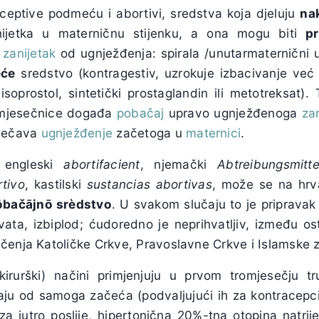
eptive podmeću i abortivi, sredstva koja djeluju
na
ijetka u materničnu stijenku, a ona mogu biti
pr
a
zanijetak
od ugnježđenja: spirala /unutarmaternični ul
eće
sredstvo (kontragestiv, uzrokuje izbacivanje ve
soprostol, sintetički prostaglandin ili metotreksat)
mjesečnice događa
pobačaj
upravo ugnježđenoga
za
rječava
ugnježđenje
začetoga u
maternici
.
 engleski
abortifacient
, njemački
Abtreibungsmitte
tivo
, kastilski
sustancias abortivas
, može se na hrva
ȍbačājnō srèdstvo
. U svakom slučaju to je pripravak 
vata, izbiplod; ćudoredno je neprihvatljiv, između os
čenja Katoličke Crkve, Pravoslavne Crkve i Islamske 
irurški) načini primjenjuju u prvom tromjesečju t
aju od samoga začeća (podvaljujući ih za kontracepc
 za jutro poslije, hipertonična 20%-tna otopina natrij