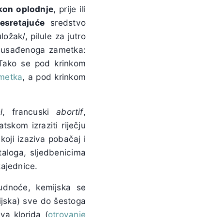
kon oplodnje
, prije ili
esretajuće
sredstvo
ožak/, pilule za jutro
ć usađenoga zametka:
. Tako se pod krinkom
metka
, a pod krinkom
l
, francuski
abortif
,
tskom izraziti riječju
koji izaziva pobačaj i
taloga, sljedbenicima
zajednice.
rudnoće, kemijska se
ijska) sve do šestoga
eva klorida (
otrovanje