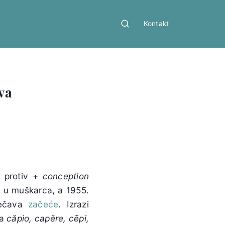
Kontakt
va
protiv +
conception
i u muškarca, a 1955.
ječava
začeće
. Izrazi
la
căpio, capěre, cēpi,