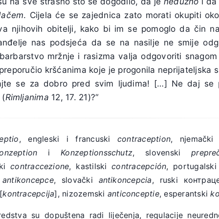
u na sve strašno što se dogodilo, da je
nedužno
i da 
dačem
. Cijela će se zajednica zato morati okupiti ok
ova njihovih obitelji, kako bi im se pomoglo da čin na
anđelje nas podsjeća da se na nasilje ne smije odgo
barbarstvo mržnje i rasizma valja odgovoriti snagom l
preporučio kršćanima koje je progonila neprijateljska s
ajte se za dobro pred svim ljudima! […] Ne daj se p
 (
Rimljanima
12, 17. 21)?“
eptio
, engleski i francuski
contraception
, njemačk
konzeption
i
Konzeptionsschutz
, slovenski
prepre
ski
contraccezione
, kastilski
contracepción
, portugalsk
i
antikoncepce
, slovački
antikoncepcia
, ruski контрац
[
kontracepcija
], nizozemski
anticonceptie
, esperantski
ko
edstva su dopuštena radi liječenja, regulacije neured