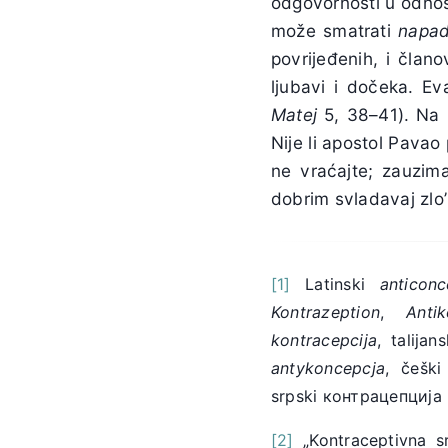
odgovornosti u odnos
može smatrati
napa
povrijeđenih, i član
ljubavi i dočeka. Ev
Matej
5, 38–41). Na 
Nije li apostol Pavao 
ne vraćajte; zauzim
dobrim svladavaj zlo’
[1]
Latinski
anticonc
Kontrazeption
,
Anti
kontracepcija
, talijan
antykoncepcja
, češk
srpski контрацепција 
[2]
„Kontraceptivna sr