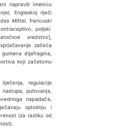
jani napravili imenicu
e). Engleskoj riječi
des Mittel
, francuski
contraceptivo
, poljski
ačatočnoe sredstvo
],
 sprječavanje začeća
na gumena dijafragma,
bortiva koji začetomu
ječenja, regulacije
a nastupa, putovanja,
ravednoga napadača,
ječavaju oplodnju i
renost (za razliku od
nost).