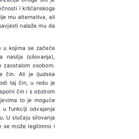
ečnosti i kršćanskoga
e mu alternativa, ali
u savjesti nalaže mu da
e u kojima se začeće
 nasilja (silovanja),
no zaostalom osobom.
 čin. Ali je ljudska
di taj čin, u redu je
polni čin i s obzirom
čajevima to je moguće
 u funkciji odvajanja
. U slučaju silovanja
je se može legitimno i