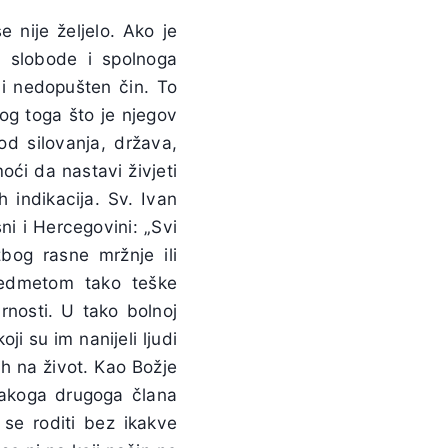
 nije željelo. Ako je
e slobode i spolnoga
i nedopušten čin. To
og toga što je njegov
od silovanja, država,
oći da nastavi živjeti
 indikacija. Sv. Ivan
ni i Hercegovini: „Svi
zbog rasne mržnje ili
predmetom tako teške
rnosti. U tako bolnoj
ji su im nanijeli ljudi
ih na život. Kao Božje
svakoga drugoga člana
 se roditi bez ikakve