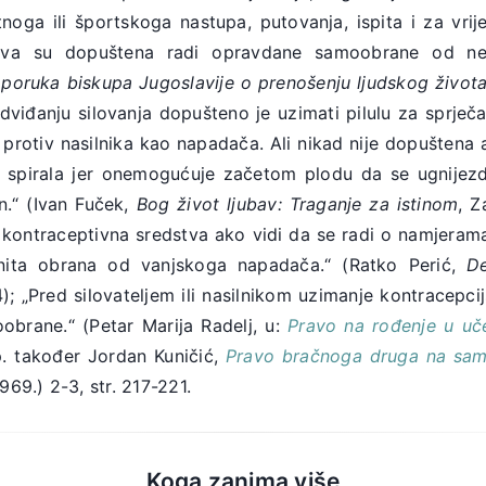
tnoga ili športskoga nastupa, putovanja, ispita i za vrij
stva su dopuštena radi opravdane samoobrane od n
 poruka biskupa Jugoslavije o prenošenju ljudskog život
redviđanju silovanja dopušteno je uzimati pilulu za sprječa
rotiv nasilnika kao napadača. Ali nikad nije dopuštena a
ni spirala jer onemogućuje začetom plodu da se ugnijezd
n.“ (Ivan Fuček,
Bog život ljubav: Traganje za istinom
, Z
kontraceptivna sredstva ako vidi da se radi o namjerama 
onita obrana od vanjskoga napadača.“ (Ratko Perić,
D
4); „Pred silovateljem ili nasilnikom uzimanje kontracepcij
obrane.“ (Petar Marija Radelj, u:
Pravo na rođenje u uč
p. također Jordan Kuničić,
Pravo bračnoga druga na sa
69.) 2-3, str. 217-221.
Koga zanima više