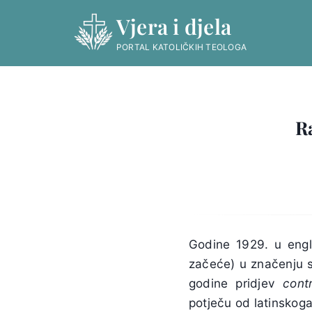
Skip
Vjera i djela
to
content
PORTAL KATOLIČKIH TEOLOGA
R
Godine 1929. u engl
začeće) u značenju s
godine pridjev
cont
potječu od latinsko