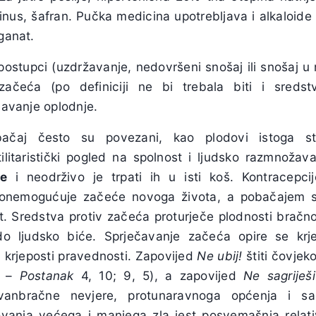
cinus, šafran. Pučka medicina upotrebljava i alkaloide 
nganat.
ostupci (uzdržavanje, nedovršeni snošaj ili snošaj u 
 začeća (po definiciji ne bi trebala biti i sredst
ečavanje oplodnje.
bačaj često su povezani, kao plodovi istoga st
utilitaristički pogled na spolnost i ljudsko razmnoža
ke
i neodrživo je trpati ih u isti koš. Kontracepc
 onemogućuje začeće novoga života, a pobačajem se
t. Sredstva protiv začeća proturječe plodnosti bračno
ado ljudsko biće. Sprječavanje začeća opire se krje
 krjeposti pravednosti. Zapovijed
Ne ubij!
štiti čovjek
h –
Postanak
4, 10; 9, 5), a zapovijed
Ne sagriješ
vanbračne nevjere, protunaravnoga općenja i sa
vanja većega i manjega zla jest posvemašnja relativ