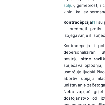
solju
), gemeprost, ri
kinin i kalijev perma
Kontrac
è
pcija
[1]
su p
ili predmeti protiv
izbjegavanje ili sprj
Kontracepcija i po
depersonalizirani i 
postoje
bitne razli
sprječava oplodnja,
usmrćuje ljudski živo
abortivi ubijaju ml
uništavanje začetoga
Nebo vapijući grije
dostojanstvo od iz
masovnoga nerazliko