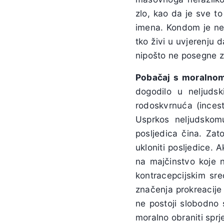
zlo, kao da je sve t
imena. Kondom je nep
tko živi u uvjerenju d
nipošto ne posegne 
Pobačaj s moralnom
dogodilo u neljudski
rodoskvrnuća (inces
Usprkos neljudskomu
posljedica čina. Zat
ukloniti posljedice.
na majčinstvo koje n
kontracepcijskim sr
značenja prokreacije
ne postoji slobodno s
moralno obraniti sprj