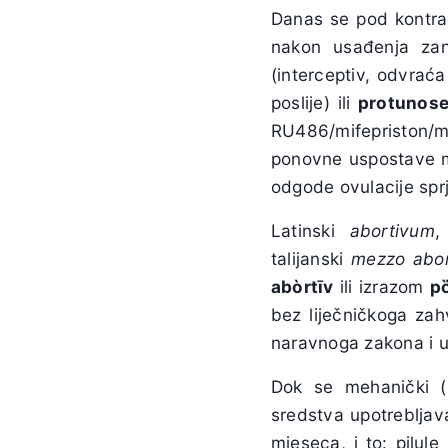
Danas se pod kontrac
nakon usađenja zan
(interceptiv, odvrać
poslije) ili
protunos
RU486/mifepriston/mi
ponovne uspostave 
odgode ovulacije sp
Latinski
abortivum
,
talijanski
mezzo abor
ab
ò
rt
ī
v
ili izrazom
p
bez liječničkoga zah
naravnoga zakona i u
Dok se mehanički (k
sredstva upotrebljav
mjeseca, i to: pilule