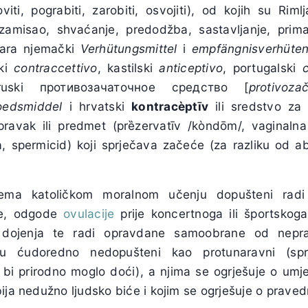
oviti, pograbiti, zarobiti, osvojiti), od kojih su Riml
amisao, shvaćanje, predodžba, sastavljanje, primanj
ara njemački
Verhütungsmittel
i
empfängnisverhüten
ski
contraccettivo
, kastilski
anticeptivo
, portugalski
uski противозачаточное средство [
protivoz
oedsmiddel
i hrvatski
kontrac
è
pt
ī
v
ili sredstvo za
ipravak ili predmet (prȅzervatīv /kòndōm/, vaginal
ena, spermicid) koji sprječava začeće (za razliku od a
rema katoličkom moralnom učenju dopušteni radi li
ce, odgode
ovulacije
prije koncertnoga ili športskog
e dojenja te radi opravdane samoobrane od nep
 su ćudoredno nedopušteni kao protunaravni (spr
 bi prirodno moglo doći), a njima se ogrješuje o umje
ija nedužno ljudsko biće i kojim se ogrješuje o praved