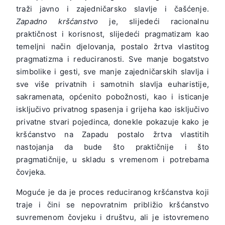
traži javno i zajedničarsko slavlje i čašćenje.
Zapadno kršćanstvo
je, slijedeći racionalnu
praktičnost i korisnost, slijedeći pragmatizam kao
temeljni način djelovanja, postalo žrtva vlastitog
pragmatizma i reduciranosti. Sve manje bogatstvo
simbolike i gesti, sve manje zajedničarskih slavlja i
sve više privatnih i samotnih slavlja euharistije,
sakramenata, općenito pobožnosti, kao i isticanje
isključivo privatnog spasenja i grijeha kao isključivo
privatne stvari pojedinca, donekle pokazuje kako je
kršćanstvo na Zapadu postalo žrtva vlastitih
nastojanja da bude što praktičnije i što
pragmatičnije, u skladu s vremenom i potrebama
čovjeka.
Moguće je da je proces reduciranog kršćanstva koji
traje i čini se nepovratnim približio kršćanstvo
suvremenom čovjeku i društvu, ali je istovremeno