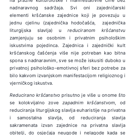
na prazne kulturološke i manifestativne čine bez
nadnaravnog sadržaja. Svi oni zajedničarski
elementi kršćanske zajednice koji je povezuju u
jednu cjelinu (zajednička hodočašća, zajednička
liturgijska slavlja) u
reduciranom kršćanstvu
zamjenjuju se osobnim i privatnim psihološkim
iskustvima pojedinca. Zajednica i zajednički kult
kršćanskog čašćenja više nije potreban kao bitna
spona s nadnaravnim, sve se može iskusiti duboko u
privatnoj psihološko-emotivnoj sferi bez potrebe za
bilo kakvom izvanjskom manifestacijom religioznog i
vjerničkog iskustva.
Reducirano kršćanstvo
prisutno je više u onome što
se kolokvijalno zove
zapadnim kršćanstvom
, od
reduciranja liturgijskog slavlja euharistije na privatna
i samostalna slavlja, od reduciranja slavlja
sakramenata izvan zajednice na privatna slavlja
obitelji, do osjećaja neugode i nelagode kada se