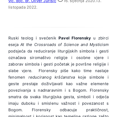
vlč. doc. dr. Oliver Jurišić
16. siječnja 2020.
13.
listopada 2022.
Ruski teolog i svećenik
Pavel Florensky
u zbirci
eseja
At the Crossroads of Science and Mysticism
podsjeća da reduciranje liturgijskih simbola i gesti
označava siromaštvo religije i osobne vjere i
zaborav simbola i gesti početak je površne religije i
slabe vjere
.
Florensky piše kako time nastaje
fenomen
reduciranog kršćanstva
koje simbole i
geste prestaje doživljavati kao važne elemente
povezivanja s nadnaravnim i s Bogom. Florensky
smatra da svaka liturgijska gesta, simboli i odjeća
imaju duboku i smislenu važnost i povezanost s
Bogom. Florensky odbacuje praktičnost,
minimalnost i korisnost kao temeljne razloge zašto