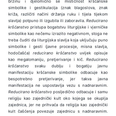
brzinu i djelomično se mističnost kršćanske
simbolike i gestikulacija (znak blagoslova, znak
križa, različiti načini držanja ruku i tijela tijekom
slavlja) potpuno ili izgubila ili zaboravila.
Reducirano
kršćanstvo
pristupa bogatstvu liturgijske i vjerničke
simbolike kao nečemu izrazito negativnom, stoga ne
treba čuditi da liturgijska slavlja koja uključuju puno
simbolike i gesti (javne procesije, misna slavlja,
hodočašća)
reducirano kršćanstvo
uvijek opisuje
kao megalomaniju, pretjerivanje i kič.
Reducirano
kršćanstvo
svaku dublju i bogatiju javnu
manifestaciju kršćanske simbolike odbacuje kao
bespotrebno pretjerivanje, jer takva javna
manifestacija ne uspostavlja vezu s nadnaravnim.
Reducirano kršćanstvo
posljedično odbacuje i samu
religiju kao zajednički kult oko kojega se okuplja
zajednica, jer ne prihvaća da religija kao zajednički
kult čašćenja povezuje zajednicu s nadnaravnim.