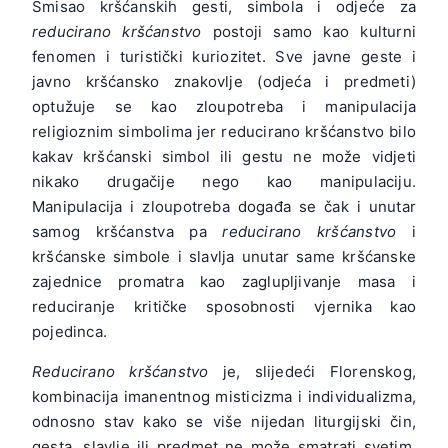
Smisao kršćanskih gesti, simbola i odjeće za
reducirano kršćanstvo
postoji samo kao kulturni
fenomen i turistički kuriozitet. Sve javne geste i
javno kršćansko znakovlje (odjeća i predmeti)
optužuje se kao zloupotreba i manipulacija
religioznim simbolima jer reducirano kršćanstvo bilo
kakav kršćanski simbol ili gestu ne može vidjeti
nikako drugačije nego kao manipulaciju.
Manipulacija i zloupotreba događa se čak i unutar
samog kršćanstva pa
reducirano kršćanstvo
i
kršćanske simbole i slavlja unutar same kršćanske
zajednice promatra kao zaglupljivanje masa i
reduciranje kritičke sposobnosti vjernika kao
pojedinca.
Reducirano kršćanstvo
je, slijedeći Florenskog,
kombinacija imanentnog misticizma i individualizma,
odnosno stav kako se više nijedan liturgijski čin,
gesta, slavlje ili predmet ne može smatrati svetim.