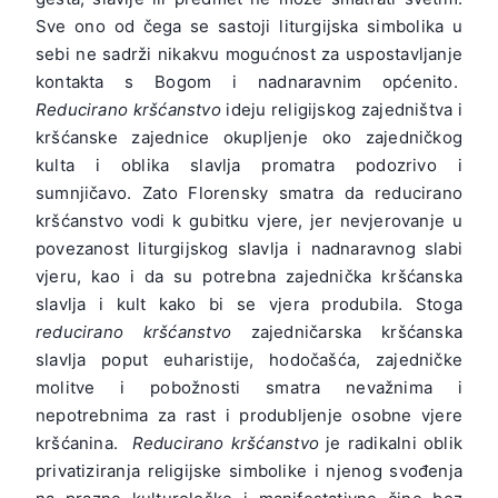
Sve ono od čega se sastoji liturgijska simbolika u
sebi ne sadrži nikakvu mogućnost za uspostavljanje
kontakta s Bogom i nadnaravnim općenito.
Reducirano kršćanstvo
ideju religijskog zajedništva i
kršćanske zajednice okupljenje oko zajedničkog
kulta i oblika slavlja promatra podozrivo i
sumnjičavo. Zato Florensky smatra da reducirano
kršćanstvo vodi k gubitku vjere, jer nevjerovanje u
povezanost liturgijskog slavlja i nadnaravnog slabi
vjeru, kao i da su potrebna zajednička kršćanska
slavlja i kult kako bi se vjera produbila. Stoga
reducirano kršćanstvo
zajedničarska kršćanska
slavlja poput euharistije, hodočašća, zajedničke
molitve i pobožnosti smatra nevažnima i
nepotrebnima za rast i produbljenje osobne vjere
kršćanina.
Reducirano kršćanstvo
je radikalni oblik
privatiziranja religijske simbolike i njenog svođenja