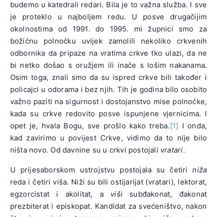
budemo u katedrali redari. Bila je to važna služba. I sve
je proteklo u najboljem redu. U posve drugačijim
okolnostima od 1991. do 1995. mi župnici smo za
božićnu polnoćku uvijek zamolili nekoliko crkvenih
odbornika da pripaze na vratima crkve tko ulazi, da ne
bi netko došao s oružjem ili inače s lošim nakanama.
Osim toga, znali smo da su ispred crkve bili također i
policajci u odorama i bez njih. Tih je godina bilo osobito
važno paziti na sigurnost i dostojanstvo mise polnoćke,
kada su crkve redovito posve ispunjene vjernicima. I
opet je, hvala Bogu, sve prošlo kako treba.
[1]
I onda,
kad zavirimo u povijest Crkve, vidimo da to nije bilo
ništa novo. Od davnine su u crkvi postojali
vratari
.
U prijesaborskom ustrojstvu postojala su četiri
niža
reda i četiri viša. Niži su bili ostijarijat (vratari), lektorat,
egzorcistat i akolitat, a
viši
subđakonat, đakonat
prezbiterat i episkopat. Kandidat za svećeništvo, nakon