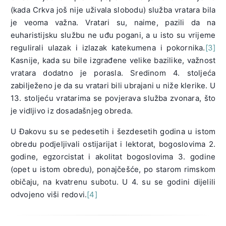
(kada Crkva još nije uživala slobodu) služba vratara bila
je veoma važna. Vratari su, naime, pazili da na
euharistijsku službu ne uđu pogani, a u isto su vrijeme
regulirali ulazak i izlazak katekumena i pokornika.
[3]
Kasnije, kada su bile izgrađene velike bazilike, važnost
vratara dodatno je porasla. Sredinom 4. stoljeća
zabilježeno je da su vratari bili ubrajani u niže klerike. U
13. stoljeću vratarima se povjerava služba zvonara, što
je vidljivo iz dosadašnjeg obreda.
U Đakovu su se pedesetih i šezdesetih godina u istom
obredu podjeljivali ostijarijat i lektorat, bogoslovima 2.
godine, egzorcistat i akolitat bogoslovima 3. godine
(opet u istom obredu), ponajčešće, po starom rimskom
običaju, na kvatrenu subotu. U 4. su se godini dijelili
odvojeno viši redovi.
[4]