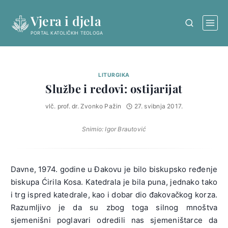
Skip
Vjera i djela
to
content
PORTAL KATOLIČKIH TEOLOGA
LITURGIKA
Službe i redovi: ostijarijat
vlč. prof. dr. Zvonko Pažin
27. svibnja 2017.
Snimio: Igor Brautović
Davne, 1974. godine u Đakovu je bilo biskupsko ređenje
biskupa Ćirila Kosa. Katedrala je bila puna, jednako tako
i trg ispred katedrale, kao i dobar dio đakovačkog korza.
Razumljivo je da su zbog toga silnog mnoštva
sjemenišni poglavari odredili nas sjemeništarce da