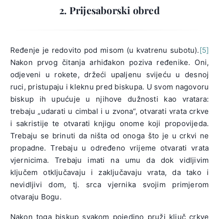
2. Prijesaborski obred
Ređenje je redovito pod misom (u kvatrenu subotu).
[5]
Nakon prvog čitanja arhiđakon poziva ređenike. Oni,
odjeveni u rokete, držeći upaljenu svijeću u desnoj
ruci, pristupaju i kleknu pred biskupa. U svom nagovoru
biskup ih upućuje u njihove dužnosti kao vratara:
trebaju „udarati u cimbal i u zvona“, otvarati vrata crkve
i sakristije te otvarati knjigu onome koji propovijeda.
Trebaju se brinuti da ništa od onoga što je u crkvi ne
propadne. Trebaju u određeno vrijeme otvarati vrata
vjernicima. Trebaju imati na umu da dok vidljivim
ključem otključavaju i zaključavaju vrata, da tako i
nevidljivi dom, tj. srca vjernika svojim primjerom
otvaraju Bogu.
Nakon toga biskup svakom pojedino pruži ključ crkve