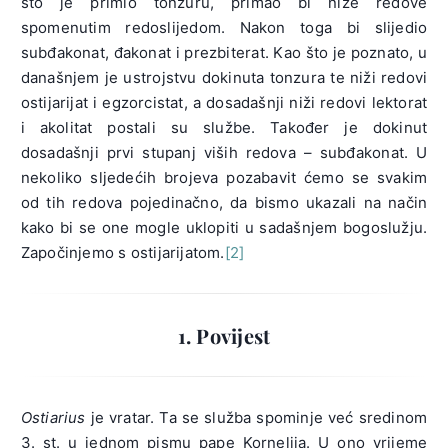
što je primio tonzuru, primao bi niže redove
spomenutim redoslijedom. Nakon toga bi slijedio
subđakonat, đakonat i prezbiterat. Kao što je poznato, u
današnjem je ustrojstvu dokinuta tonzura te niži redovi
ostijarijat i egzorcistat, a dosadašnji niži redovi lektorat
i akolitat postali su službe. Također je dokinut
dosadašnji prvi stupanj viših redova – subđakonat. U
nekoliko sljedećih brojeva pozabavit ćemo se svakim
od tih redova pojedinačno, da bismo ukazali na način
kako bi se one mogle uklopiti u sadašnjem bogoslužju.
Započinjemo s ostijarijatom.
[2]
1. Povijest
Ostiarius
je vratar. Ta se služba spominje već sredinom
3. st. u jednom pismu pape Kornelija. U ono vrijeme