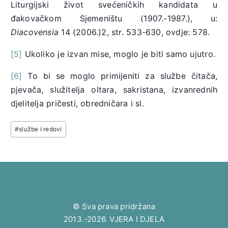
Liturgijski život svećeničkih kandidata u
đakovačkom Sjemeništu (1907.-1987.), u:
Diacovensia
14 (2006.)2, str. 533-630, ovdje: 578.
[5]
Ukoliko je izvan mise, moglo je biti samo ujutro.
[6]
To bi se moglo primijeniti za službe čitača,
pjevača, služitelja oltara, sakristana, izvanrednih
djelitelja pričesti, obredničara i sl.
Post
#
službe i redovi
Tags:
© Sva prava pridržana
2013.-2026. VJERA I DJELA