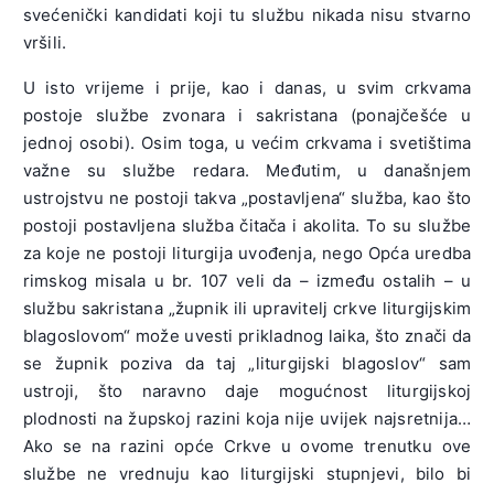
svećenički kandidati koji tu službu nikada nisu stvarno
vršili.
U isto vrijeme i prije, kao i danas, u svim crkvama
postoje službe zvonara i sakristana (ponajčešće u
jednoj osobi). Osim toga, u većim crkvama i svetištima
važne su službe redara. Međutim, u današnjem
ustrojstvu ne postoji takva „postavljena“ služba, kao što
postoji postavljena služba čitača i akolita. To su službe
za koje ne postoji liturgija uvođenja, nego Opća uredba
rimskog misala u br. 107 veli da – između ostalih – u
službu sakristana „župnik ili upravitelj crkve liturgijskim
blagoslovom“ može uvesti prikladnog laika, što znači da
se župnik poziva da taj „liturgijski blagoslov“ sam
ustroji, što naravno daje mogućnost liturgijskoj
plodnosti na župskoj razini koja nije uvijek najsretnija…
Ako se na razini opće Crkve u ovome trenutku ove
službe ne vrednuju kao liturgijski stupnjevi, bilo bi