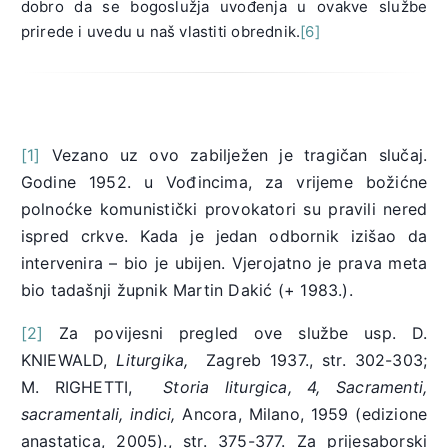
dobro da se bogoslužja uvođenja u ovakve službe
prirede i uvedu u naš vlastiti obrednik.
[6]
[1]
Vezano uz ovo zabilježen je tragičan slučaj.
Godine 1952. u Vođincima, za vrijeme božićne
polnoćke komunistički provokatori su pravili nered
ispred crkve. Kada je jedan odbornik izišao da
intervenira – bio je ubijen. Vjerojatno je prava meta
bio tadašnji župnik Martin Dakić (+ 1983.).
[2]
Za povijesni pregled ove službe usp. D.
KNIEWALD,
Liturgika,
Zagreb 1937., str. 302-303;
M. RIGHETTI,
Storia liturgica, 4, Sacramenti,
sacramentali, indici,
Ancora, Milano, 1959 (edizione
anastatica, 2005)., str. 375-377. Za prijesaborski