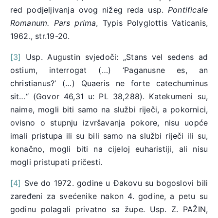
red podjeljivanja ovog nižeg reda usp.
Pontificale
Romanum. Pars prima
, Typis Polyglottis Vaticanis,
1962., str.19-20.
[3]
Usp. Augustin svjedoči: „Stans vel sedens ad
ostium, interrogat (…) ‘Paganusne es, an
christianus?’ (…) Quaeris ne forte catechuminus
sit…“ (Govor 46,31 u: PL 38,288). Katekumeni su,
naime, mogli biti samo na službi riječi, a pokornici,
ovisno o stupnju izvršavanja pokore, nisu uopće
imali pristupa ili su bili samo na službi riječi ili su,
konačno, mogli biti na cijeloj euharistiji, ali nisu
mogli pristupati pričesti.
[4]
Sve do 1972. godine u Đakovu su bogoslovi bili
zaređeni za svećenike nakon 4. godine, a petu su
godinu polagali privatno sa župe. Usp. Z. PAŽIN,