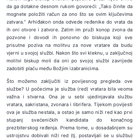
da ga dotakne desnom rukom govoreći: „Tako činite da
mognete položiti račun za ono što se ovim ključevima
zatvara.“ Arhiđakon onda odvede ređenike do vrata da
ih oni otvore i zatvore. Zatim im pruži konop zvona da
pozvone i dovodi ih ponovno do biskupa koji sve
prisutne poziva na molitvu za nove vratare da budu
vjerni u svojoj službi. Nakon što svi kleknu, u zaključnoj
molitvi biskup moli da oni po svojoj službi zavrijede
zadobiti plaću među Božjim izabranicima.
Što možemo zaključiti iz povijesnog pregleda ove
službe? U počecima je služba (red) vratara bila veoma
važna i stvarna. Ona je u sebi ujedinjavala službu
vratara, sakristana, zvonara i librifera. Tijekom povijesti
ova je služba nestala, a ostao je samo niži red kao prvi
stupanj svećeničkih kandidata do konačnog
prezbiterskog ređenja. Prema tome, u dosadašnjem su
ustrojstvu dobivali niži red (tj. postavljali se u službu)