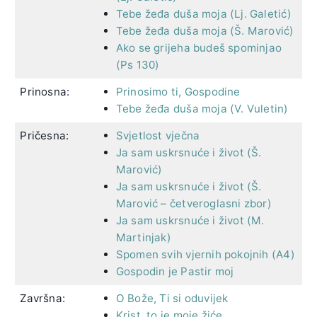
Tebe žeđa duša moja (Lj. Galetić)
Tebe žeđa duša moja (Š. Marović)
Ako se grijeha budeš spominjao
(Ps 130)
Prinosna:
Prinosimo ti, Gospodine
Tebe žeđa duša moja (V. Vuletin)
Pričesna:
Svjetlost vječna
Ja sam uskrsnuće i život (Š.
Marović)
Ja sam uskrsnuće i život (Š.
Marović – četveroglasni zbor)
Ja sam uskrsnuće i život (M.
Martinjak)
Spomen svih vjernih pokojnih (A4)
Gospodin je Pastir moj
Završna:
O Bože, Ti si oduvijek
Krist, to je moje žiće