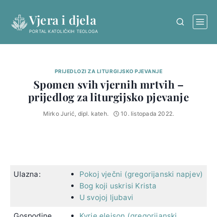
Skip
Vjera i djela
to
content
PORTAL KATOLIČKIH TEOLOGA
PRIJEDLOZI ZA LITURGIJSKO PJEVANJE
Spomen svih vjernih mrtvih –
prijedlog za liturgijsko pjevanje
Mirko Jurić, dipl. kateh.
10. listopada 2022.
Ulazna:
Pokoj vječni (gregorijanski napjev)
Bog koji uskrisi Krista
U svojoj ljubavi
Gospodine,
Kyrie eleison (gregorijanski