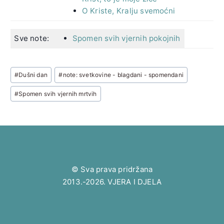
O Kriste, Kralju svemoćni
Sve note:
Spomen svih vjernih pokojnih
Post
#
Dušni dan
#
note: svetkovine - blagdani - spomendani
Tags:
#
Spomen svih vjernih mrtvih
© Sva prava pridržana
2013.-2026. VJERA I DJELA