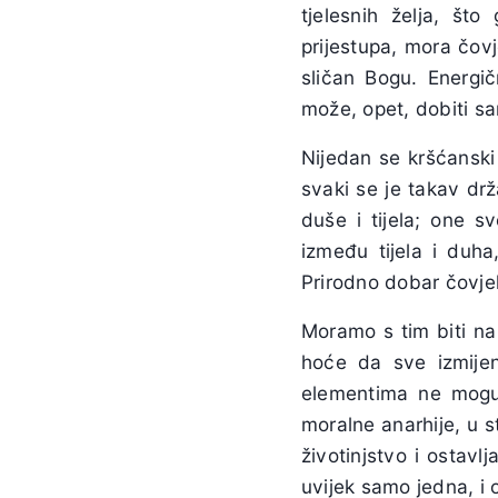
tjelesnih želja, št
prijestupa, mora čovj
sličan Bogu. Energ
može, opet, dobiti s
Nijedan se kršćanski 
svaki se je takav dr
duše i tijela; one s
između tijela i duha
Prirodno dobar čovjek,
Moramo s tim biti na
hoće da sve izmijen
elementima ne mogu 
moralne anarhije, u st
životinjstvo i ostav
uvijek samo jedna, i o