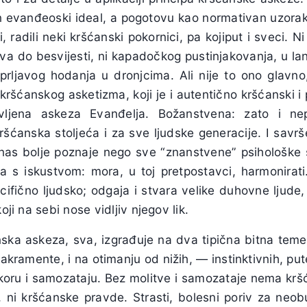
an evanđeoski ideal, a pogotovu kao normativan uzorak
, radili neki kršćanski pokornici, pa kojiput i sveci. 
tova do besvijesti, ni kapadočkog pustinjakovanja, u lan
prljavog hodanja u dronjcima. Ali nije to ono glavn
p kršćanskog asketizma, koji je i autentično kršćanski i
vljena askeza Evanđelja. Božanstvena: zato i nep
šćanska stoljeća i za sve ljudske generacije. I savr
i nas bolje poznaje nego sve “znanstvene” psihološke 
 s iskustvom: mora, u toj pretpostavci, harmonirat
cifično ljudsko; odgaja i stvara velike duhovne ljude,
oji na sebi nose vidljiv njegov lik.
ska askeza, sva, izgrađuje na dva tipična bitna temel
akramente, i na otimanju od nižih, — instinktivnih, pute
koru i samozataju. Bez molitve i samozataje nema k
, ni kršćanske pravde. Strasti, bolesni poriv za ne