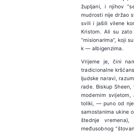
župljani, i njihov 
mudrosti nije držao s
svili i jašili vilene
Kristom. Ali su zato 
“misionarima”, koji su
k — albigenzima.
Vrijeme je, čini n
tradicionalne kršćans
ljudske naravi, razum
rade. Biskup Sheen, t
modernim svijetom, a
toliki, — puno od nj
samostanima ukine obl
štednje vremena),
međusobnog “štovanja”