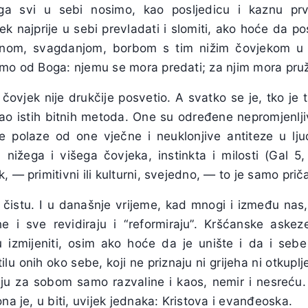
o ga svi u sebi nosimo, kao posljedicu i kaznu prvo
ek najprije u sebi prevladati i slomiti, ako hoće da p
ičnom, svagdanjom, borbom s tim nižim čovjekom u 
amo od Boga: njemu se mora predati; za njim mora pruž
čovjek nije drukčije posvetio. A svatko se je, tko je t
žao istih bitnih metoda. One su određene nepromjenlj
ve polaze od one vječne i neuklonjive antiteze u lj
, nižega i višega čovjeka, instinkta i milosti (Gal 5,
 — primitivni ili kulturni, svejedno, — to je samo prič
 čistu. I u današnje vrijeme, kad mnogi i između nas, 
e i sve revidiraju i “reformiraju”. Kršćanske askez
izmijeniti, osim ako hoće da je unište i da i sebe
ilu onih oko sebe, koji ne priznaju ni grijeha ni otkuplj
ljaju za sobom samo razvaline i kaos, nemir i nesreću
na je, u biti, uvijek jednaka: Kristova i evanđeoska.