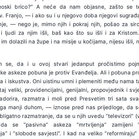
“seoski brico?” A neće da nam objasne, zašto se t
v. Franjo, — i ako su i u njegovo doba njegovi sugrađ
 konje, — nego je, mimo njih i pokraj njih, pošao za 
i ljudi za njim išli, baš kao što su išli i za Kristo
 im dolazili na župe i na misije u kočijama, nijesu išli, 
am se, da i u ovoj stvari jedanput pročistimo poj
ke askeze pobuna je protiv Evanđelja. Ali i pobuna prot
a i iskustva. Oni uistinu umni i plemeniti među nama t
aj veliki, providencijalni, genijalni, propovjednik i s
dorira, razmatra i moli pred Presvetim tri sata sv
ega manji duhom, — iznose pred nas prijedloge, da 
igatno razmatranje, da se u njih uvedu “televizori” (
 da se “pasivna” askeza “mrtvljenja” zamijeni 
 i “slobode savjesti”. I kad na veliko “reformiraju” 