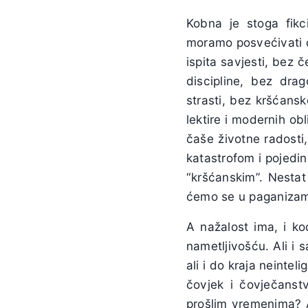
Kobna je stoga fikci
moramo posvećivati d
ispita savjesti, bez
discipline, bez dra
strasti, bez kršćansk
lektire i modernih obl
čaše životne radosti
katastrofom i pojedin
“kršćanskim”. Nestat 
ćemo se u paganiza
A nažalost ima, i ko
nametljivošću. Ali i
ali i do kraja neintel
čovjek i čovječanstv
prošlim vremenima? A