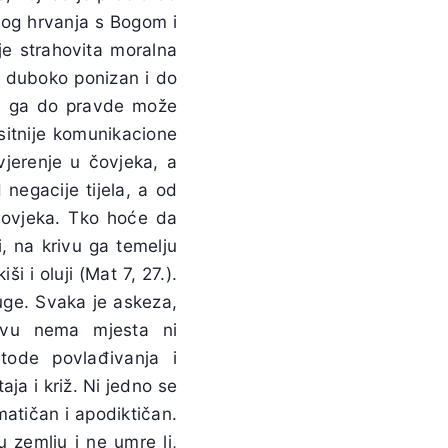
nog hrvanja s Bogom i
je strahovita moralna
 duboko ponizan i do
da ga do pravde može
sitnije komunikacione
vjerenje u čovjeka, a
negacije tijela, a od
 čovjeka. Tko hoće da
i, na krivu ga temelju
i i oluji (Mat 7, 27.).
uge. Svaka je askeza,
stvu nema mjesta ni
tode povlađivanja i
a i križ. Ni jedno se
matičan i apodiktičan.
u zemlju i ne umre li,