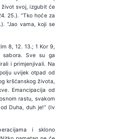
život svoj, izgubit će
24. 25.). “Tko hoće za
). “Jao vama, koji se
m 8, 12. 13.; 1 Kor 9,
og sabora. Sve su ga
li i primjenjivali. Na
 polju uvijek otpad od
nog kršćanskog života,
rkve. Emancipacija od
ilosnom rastu, svakom
o od Duha, duh je!” (Iv
beracijama i sklono
e. Nitko pametan ne će