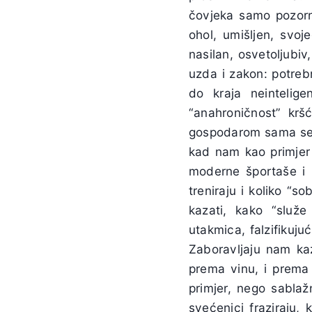
čovjeka samo pozorni
ohol, umišljen, svoj
nasilan, osvetoljubiv
uzda i zakon: potrebna
do kraja neintelig
“anahroničnost” kr
gospodarom sama seb
kad nam kao primjer
moderne športaše i n
treniraju i koliko “
kazati, kako “služe 
utakmica, falzifikuj
Zaboravljaju nam kaz
prema vinu, i prema
primjer, nego sablaž
svećenici fraziraju,