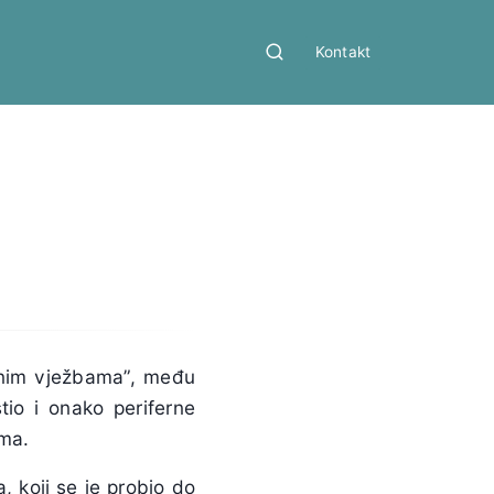
Kontakt
vnim vježbama”, među
tio i onako periferne
ama.
, koji se je probio do