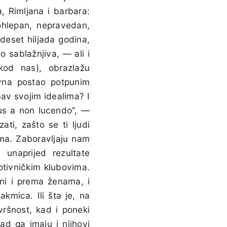
, Rimljana i barbara:
pohlepan, nepravedan,
 deset hiljada godina,
go sablažnjiva, — ali i
kod nas), obrazlažu
vna postao potpunim
v svojim idealima? I
us a non lucendo”, —
ti, zašto se ti ljudi
ama. Zaboravljaju nam
i unaprijed rezultate
otivničkim klubovima.
ćni i prema ženama, i
mica. Ili šta je, na
vršnost, kad i poneki
ad ga imaju i njihovi