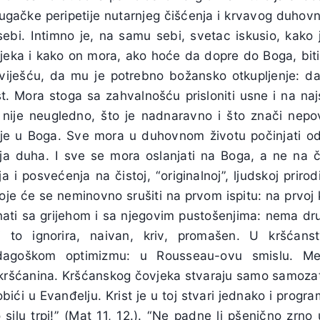
dugačke peripetije nutarnjeg čišćenja i krvavog duhov
ebi. Intimno je, na samu sebi, svetac iskusio, kako 
eka i kako on mora, ako hoće da dopre do Boga, biti
viješću, da mu je potrebno božansko otkupljenje: 
t. Mora stoga sa zahvalnošću prisloniti usne i na naj
a nije neugledno, što je nadnaravno i što znači nepo
je u Boga. Sve mora u duhovnom životu počinjati od 
enja duha. I sve se mora oslanjati na Boga, a ne na
a i posvećenja na čistoj, “originalnoj”, ljudskoj prirod
oje će se neminovno srušiti na prvom ispitu: na prvoj kiš
nati sa grijehom i sa njegovim pustošenjima: nema dr
ji to ignorira, naivan, kriv, promašen. U kršćan
dagoškom optimizmu: u Rousseau-ovu smislu. Me
kršćanina. Kršćanskog čovjeka stvaraju samo samozataj
ići u Evanđelju. Krist je u toj stvari jednako i progra
silu trpi!” (Mat 11, 12.). “Ne padne li pšenično zrno 