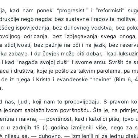
ja, kad nam poneki “progresisti” i “reformisti” su
rukčije nego negda: bez sustavne i redovite molitve,
 češćeg ispovijedanja, bez duhovnog vodstva, bez pokor
govoljnog odricanja, bez izbjegavanja svega onoga
e stidljivosti, bez pažnje na oči i na jezik, bez rez
ika zabave. I da čovjek može biti dobar, i kad luksuzira
, i kad “nagađa svojoj duši” i svome srcu. Svršit će 
aca i društva, koje je pošlo za takvim parolama, pa m
će iz njega i Krista i evanđeoske “novine” (Rim 6, 4.; 
m.
d nas, ljudi, koji nam to propovijedaju. S pravom 
 sa jednom sablažnjivom površnošću. Šta je, na primjer
igentna i naivna, — površnost, kad i katolici pišu, (ovo
o u zadnjih 15 (!) godina izmijenili više, nego za st
 nijesu se, — duhovno, — izmijenili ni za jednu dlaku.