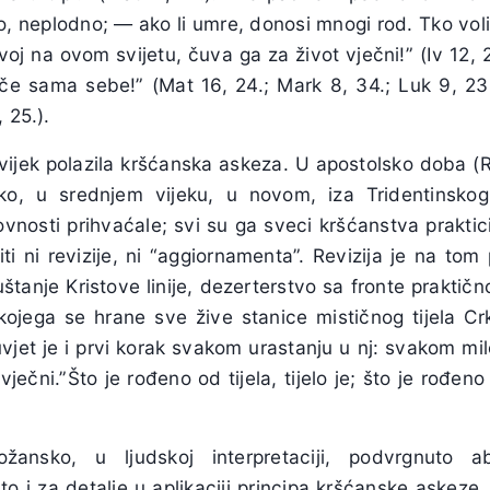
, neplodno; — ako li umre, donosi mnogi rod. Tko voli 
svoj na ovom svijetu, čuva ga za život vječni!” (Iv 12, 
 sama sebe!” (Mat 16, 24.; Mark 8, 34.; Luk 9, 23.
 25.).
vijek polazila kršćanska askeza. U apostolsko doba (Ri
sko, u srednjem vijeku, u novom, iza Tridentinsk
nosti prihvaćale; svi su ga sveci kršćanstva prakticira
i ni revizije, ni “aggiornamenta”. Revizija je na tom
tanje Kristove linije, dezerterstvo sa fronte praktič
kojega se hrane sve žive stanice mističnog tijela C
vjet je i prvi korak svakom urastanju u nj: svakom m
vječni.”Što je rođeno od tijela, tijelo je; što je rođen
žansko, u ljudskoj interpretaciji, podvrgnuto a
 to i za detalje u aplikaciji principa kršćanske askez