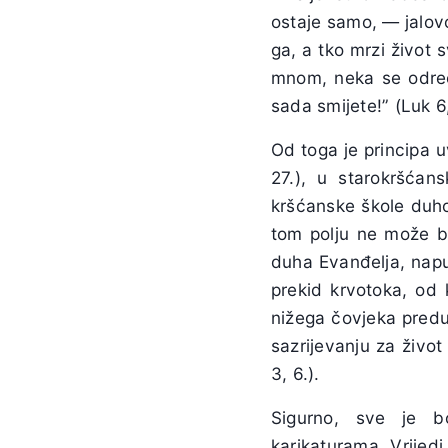
ostaje samo, — jalovo
ga, a tko mrzi život 
mnom, neka se odreče
sada smijete!” (Luk 6,
Od toga je principa u
27.), u starokršćan
kršćanske škole duhov
tom polju ne može bit
duha Evanđelja, napuš
prekid krvotoka, od 
nižega čovjeka predu
sazrijevanju za život 
3, 6.).
Sigurno, sve je bo
karikaturama. Vrijedi