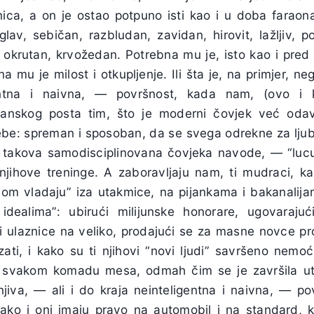
ca, a on je ostao potpuno isti kao i u doba faraona
eglav, sebičan, razbludan, zavidan, hirovit, lažljiv, 
, okrutan, krvožedan. Potrebna mu je, isto kao i pred
 mu je milost i otkupljenje. Ili šta je, na primjer, ne
entna i naivna, — površnost, kada nam, (ovo i 
šćanskog posta tim, što je moderni čovjek već oda
e: spreman i sposoban, da se svega odrekne za ljuba
 takova samodisciplinovana čovjeka navode, — “luc
jihove treninge. A zaboravljaju nam, ti mudraci, kaza
sobom vladaju” iza utakmice, na pijankama i bakanalij
idealima”: ubirući milijunske honorare, ugovarajuć
ući ulaznice na veliko, prodajući se za masne novce pr
ati, i kako su ti njihovi “novi ljudi” savršeno nemo
 svakom komadu mesa, odmah čim se je završila utak
njiva, — ali i do kraja neinteligentna i naivna, — po
 kako i oni imaju pravo na automobil i na standard, k