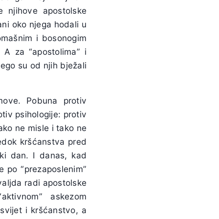
e njihove apostolske
ani oko njega hodali u
siromašnim i bosonogim
m. A za “apostolima” i
nego su od njih bježali
move. Pobuna protiv
iv psihologije: protiv
ako ne misle i tako ne
vjedok kršćanstva pred
aki dan. I danas, kad
se po “prezaposlenim”
valjda radi apostolske
“aktivnom” askezom
svijet i kršćanstvo, a