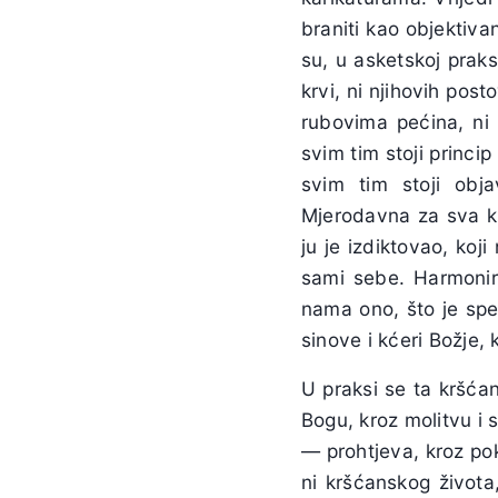
braniti kao objektiv
su, u asketskoj praksi
krvi, ni njihovih pos
rubovima pećina, ni 
svim tim stoji princi
svim tim stoji obja
Mjerodavna za sva kr
ju je izdiktovao, koj
sami sebe. Harmonira
nama ono, što je spe
sinove i kćeri Božje, k
U praksi se ta kršćan
Bogu, kroz molitvu i s
— prohtjeva, kroz po
ni kršćanskog života