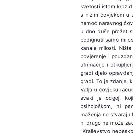
svetosti istom kroz 
s nižim čovjekom u s
nemoć naravnog čovj
u dno duše prožet s
podignuti samo milos
kanale milosti. Ništ
povjerenje i pouzdan
afirmacije i otkuplj
gradi djelo opravdanj
gradi. To je zdanje, k
Valja u čovjeku raču
svaki je odgoj, ko
psihološkom, ni pe
maženja ne stvaraju 
ni drugo ne može zaob
“Kraljevstvo nebesko 