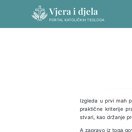
Skip
Vjera i djela
to
content
PORTAL KATOLIČKIH TEOLOGA
Izgleda u prvi mah 
praktične kriterije 
stvari, kao držanje p
A zapravo iz toga gov