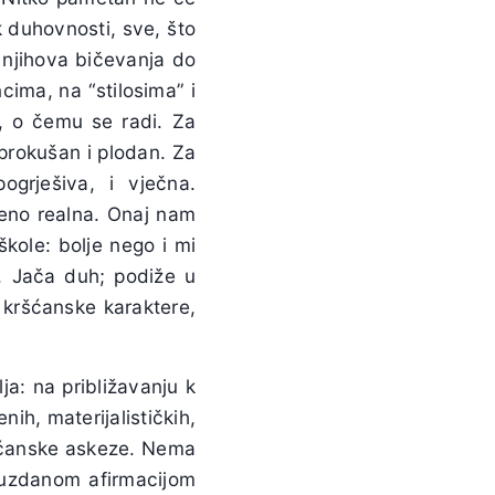
 duhovnosti, sve, što
Ni njihova bičevanja do
cima, na “stilosima” i
o, o čemu se radi. Za
 prokušan i plodan. Za
ogrješiva, i vječna.
šeno realna. Onaj nam
škole: bolje nego i mi
i. Jača duh; podiže u
 kršćanske karaktere,
ja: na približavanju k
nih, materijalističkih,
ršćanske askeze. Nema
obuzdanom afirmacijom