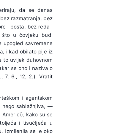
geriraju, da se danas
 bez razmatranja, bez
e i posta, bez reda i
, što u čovjeku budi
erve upogled savremene
, i kad obilato pije iz
se to uvijek duhovnom
akar se ono i nazivalo
7, 6., 12, 2.). Vratit
korteškom i agentskom
, nego sablažnjiva, —
 u Americi), kako su se
oljeća i tisućljeća u
 Izmijenila se je oko