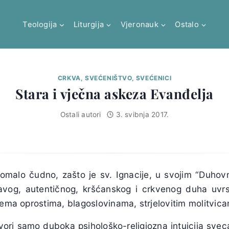
Teologija
Liturgija
Vjeronauk
Ostalo
CRKVA, SVEĆENIŠTVO, SVEĆENICI
Stara i vječna askeza Evanđelja
Ostali autori
3. svibnja 2017.
pomalo čudno, zašto je sv. Ignacije, u svojim “Duho
pravog, autentičnog, kršćanskog i crkvenog duha uvrs
rema oprostima, blagoslovinama, strjelovitim molitvic
ori samo duboka psihološko-religiozna intuicija sveca