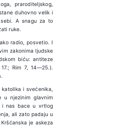
ga, praroditeljskog,
ostane duhovno velik i
sebi. A snagu za to
ati ruke.
ako radio, posvetio. I
ivim zakonima ljudske
udskom biću: antiteze
 17.; Rim 7, 14—25.).
a.
katolika i svećenika,
e u njezinim glavnim
 i nas bace u vrtlog
enja, ali zato padaju u
. Kršćanska je askeza