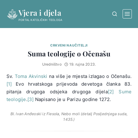
Skip
Vjera i djela
to
content
PORTAL KATOLIČKIH TEOLOGA
CRKVENI NAUČITELJI
Suma teologije o Očenašu
Uredništvo
19. rujna 2023.
Sv.
Toma Akvinski
na više je mjesta izlagao o Očenašu.
[1]
Evo hrvatskoga prijevoda devetoga članka 83.
pitanja drugoga odsjeka drugoga dijela
[2]
Sume
teologije
.
[3]
Napisano je u Parizu godine 1272.
Bl. Ivan Anđeoski iz Fiesola, Nebo moli (detalj Posljednjega suda,
1435.)