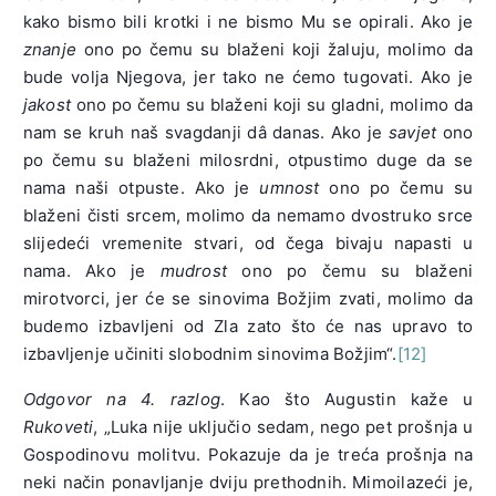
kako bismo bili krotki i ne bismo Mu se opirali. Ako je
znanje
ono po čemu su blaženi koji žaluju, molimo da
bude volja Njegova, jer tako ne ćemo tugovati. Ako je
jakost
ono po čemu su blaženi koji su gladni, molimo da
nam se kruh naš svagdanji dâ danas. Ako je
savjet
ono
po čemu su blaženi milosrdni, otpustimo duge da se
nama naši otpuste. Ako je
umnost
ono po čemu su
blaženi čisti srcem, molimo da nemamo dvostruko srce
slijedeći vremenite stvari, od čega bivaju napasti u
nama. Ako je
mudrost
ono po čemu su blaženi
mirotvorci, jer će se sinovima Božjim zvati, molimo da
budemo izbavljeni od Zla zato što će nas upravo to
izbavljenje učiniti slobodnim sinovima Božjim“.
[12]
Odgovor na 4. razlog
. Kao što Augustin kaže u
Rukoveti
, „Luka nije uključio sedam, nego pet prošnja u
Gospodinovu molitvu. Pokazuje da je treća prošnja na
neki način ponavljanje dviju prethodnih. Mimoilazeći je,