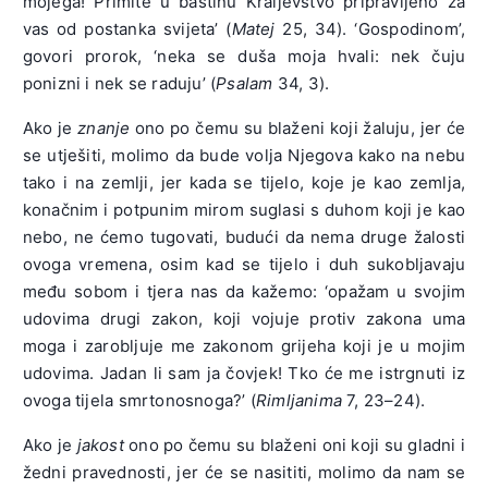
mojega! Primite u baštinu Kraljevstvo pripravljeno za
vas od postanka svijeta’ (
Matej
25, 34). ‘Gospodinom’,
govori prorok, ‘neka se duša moja hvali: nek čuju
ponizni i nek se raduju’ (
Psalam
34, 3).
Ako je
znanje
ono po čemu su blaženi koji žaluju, jer će
se utješiti, molimo da bude volja Njegova kako na nebu
tako i na zemlji, jer kada se tijelo, koje je kao zemlja,
konačnim i potpunim mirom suglasi s duhom koji je kao
nebo, ne ćemo tugovati, budući da nema druge žalosti
ovoga vremena, osim kad se tijelo i duh sukobljavaju
među sobom i tjera nas da kažemo: ‘opažam u svojim
udovima drugi zakon, koji vojuje protiv zakona uma
moga i zarobljuje me zakonom grijeha koji je u mojim
udovima. Jadan li sam ja čovjek! Tko će me istrgnuti iz
ovoga tijela smrtonosnoga?’ (
Rimljanima
7, 23–24).
Ako je
jakost
ono po čemu su blaženi oni koji su gladni i
žedni pravednosti, jer će se nasititi, molimo da nam se