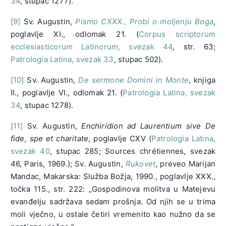
34
, stupac 1277).
[9]
Sv. Augustin,
Pismo CXXX., Probi o moljenju Boga
,
poglavlje XI., odlomak 21. (
Corpus scriptorum
ecclesiasticorum Latinorum, svezak 44
, str. 63;
Patrologia Latina, svezak 33
, stupac 502).
[10]
Sv. Augustin,
De sermone Domini in Monte
, knjiga
II., poglavlje VI., odlomak 21. (
Patrologia Latina, svezak
34
, stupac 1278).
[11]
Sv. Augustin,
Enchiridion ad Laurentium sive De
fide, spe et charitate
, poglavlje CXV (
Patrologia Latina,
svezak 40
, stupac 285; Sources chrétiennes, svezak
46, Paris, 1969.); Sv. Augustin,
Rukovet
, preveo Marijan
Mandac, Makarska: Služba Božja, 1990., poglavlje XXX.,
točka 115., str. 222: „Gospodinova molitva u Matejevu
evanđelju sadržava sedam prošnja. Od njih se u trima
moli vječno, u ostale četiri vremenito kao nužno da se