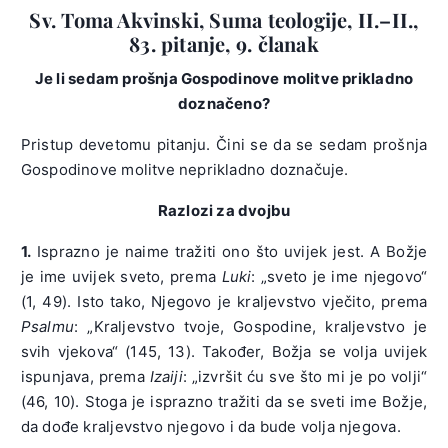
Sv. Toma Akvinski, Suma teologije, II.–II.,
83. pitanje, 9. članak
Je li sedam prošnja Gospodinove molitve prikladno
doznačeno?
Pristup devetomu pitanju. Čini se da se sedam prošnja
Gospodinove molitve neprikladno doznačuje.
Razlozi za dvojbu
1.
Isprazno je naime tražiti ono što uvijek jest. A Božje
je ime uvijek sveto, prema
Luki
: „sveto je ime njegovo“
(1, 49). Isto tako, Njegovo je kraljevstvo vječito, prema
Psalmu
: „Kraljevstvo tvoje, Gospodine, kraljevstvo je
svih vjekova“ (145, 13). Također, Božja se volja uvijek
ispunjava, prema
Izaiji
: „izvršit ću sve što mi je po volji“
(46, 10). Stoga je isprazno tražiti da se sveti ime Božje,
da dođe kraljevstvo njegovo i da bude volja njegova.