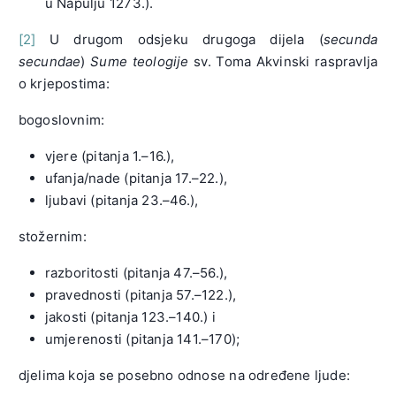
u Napulju 1273.).
[2]
U drugom odsjeku drugoga dijela (
secunda
secundae
)
Sume teologije
sv. Toma Akvinski raspravlja
o krjepostima:
bogoslovnim:
vjere (pitanja 1.–16.),
ufanja/nade (pitanja 17.–22.),
ljubavi (pitanja 23.–46.),
stožernim:
razboritosti (pitanja 47.–56.),
pravednosti (pitanja 57.–122.),
jakosti (pitanja 123.–140.) i
umjerenosti (pitanja 141.–170);
djelima koja se posebno odnose na određene ljude: