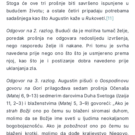
Stoga će ove tri prošnje biti savršeno ispunjene u
budućem životu; a ostale četiri pripadaju potrebama
sadašnjega kao što Augustin kaže u
Rukoveti
.
[11]
Odgovor na 2. razlog
. Budući da je molitva tumač želje,
poredak prošnja ne odgovara redoslijedu izvršenja,
nego rasporedu želje ili nakane. Pri tomu je svrha
navedena prije nego ono što što je usmjereno prema
njoj, kao što je i postizanje dobra navedeno prije
uklanjanja zla.
Odgovor na 3. razlog
. Augustin pišući o
Gospodinovu
govoru na Gori
prilagođava sedam prošnja Očenaša
(
Matej
6, 9–13) sedmerim darovima Duha Svetoga (
Izaija
11, 2–3) i blaženstvima (
Matej
5, 3–9) govoreći: „Ako je
strah Božji
ono po čemu su blaženi siromasi duhom,
molimo da se Božje ime sveti u ljudima neokaljanom
bogobojaznošću. Ako je
pobožnost
ono po čemu su
blaženi krotki, molimo da dođe kraljevstvo Njegovo,