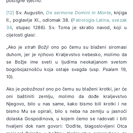
postigne vječno.“
[12]
Sv. Augustin,
De sermone Domini in Monte
, knjiga
II., poglavlje XI., odlomak 38. (
Patrologia Latina, svezak
34
, stupac 1286). Sv. Toma je skratio navod, koji u
cijelosti glasi:
„Ako je
strah Božji
ono po čemu su blaženi siromasi
duhom, jer je njihovo Kraljevstvo nebesko, molimo da
se Božje ime sveti u ljudima neokaljanom svetom
bogobojaznošću koja ostaje svagda (usp.
Psalam
19,
10).
Ako je
pobožnost
ono po čemu su blaženi krotki, jer će
oni baštiniti zemlju, molimo da dođe kraljevstvo
Njegovo, bilo u nas same, kako bismo bili krotki i ne
bismo Mu se opirali, bilo s neba na zemlju u jasnoći
dolaska Gospodinova, u kojem ćemo se radovati i biti
hvaljeni dok nam govori: ‘Dođite, blagoslovljeni Otca