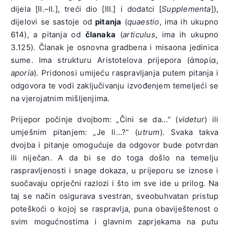
dijela [II.–II.], treći dio [III.] i dodatci [
Supplementa
]),
dijelovi se sastoje od
pitanja
(
quaestio
, ima ih ukupno
614), a pitanja od
članaka
(
articulus
, ima ih ukupno
3.125). Članak je osnovna gradbena i misaona jedinica
sume. Ima strukturu Aristotelova prijepora (ἀπορία,
aporía
). Pridonosi umijeću raspravljanja putem pitanja i
odgovora te vodi zaključivanju izvođenjem temeljeći se
na vjerojatnim mišljenjima.
Prijepor počinje dvojbom: „Čini se da…“ (
videtur
) ili
umješnim pitanjem: „Je li…?“ (
utrum
). Svaka takva
dvojba i pitanje omogućuje da odgovor bude potvrdan
ili niječan. A da bi se do toga došlo na temelju
raspravljenosti i snage dokaza, u prijeporu se iznose i
suočavaju oprječni razlozi i što im sve ide u prilog. Na
taj se način osigurava svestran, sveobuhvatan pristup
poteškoći o kojoj se raspravlja, puna obaviještenost o
svim mogućnostima i glavnim zaprjekama na putu