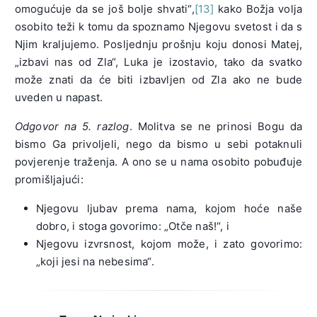
omogućuje da se još bolje shvati“,
[13]
kako Božja volja
osobito teži k tomu da spoznamo Njegovu svetost i da s
Njim kraljujemo. Posljednju prošnju koju donosi Matej,
„izbavi nas od Zla“, Luka je izostavio, tako da svatko
može znati da će biti izbavljen od Zla ako ne bude
uveden u napast.
Odgovor na 5. razlog
. Molitva se ne prinosi Bogu da
bismo Ga privoljeli, nego da bismo u sebi potaknuli
povjerenje traženja. A ono se u nama osobito pobuđuje
promišljajući:
Njegovu ljubav prema nama, kojom hoće naše
dobro, i stoga govorimo: „Otče naš!“, i
Njegovu izvrsnost, kojom može, i zato govorimo:
„koji jesi na nebesima“.