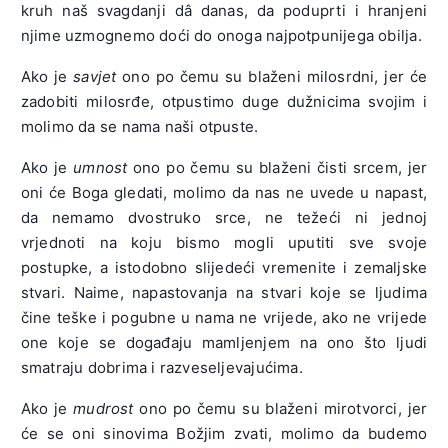
kruh naš svagdanji dâ danas, da poduprti i hranjeni
njime uzmognemo doći do onoga najpotpunijega obilja.
Ako je
savjet
ono po čemu su blaženi milosrdni, jer će
zadobiti milosrđe, otpustimo duge dužnicima svojim i
molimo da se nama naši otpuste.
Ako je
umnost
ono po čemu su blaženi čisti srcem, jer
oni će Boga gledati, molimo da nas ne uvede u napast,
da nemamo dvostruko srce, ne težeći ni jednoj
vrjednoti na koju bismo mogli uputiti sve svoje
postupke, a istodobno slijedeći vremenite i zemaljske
stvari. Naime, napastovanja na stvari koje se ljudima
čine teške i pogubne u nama ne vrijede, ako ne vrijede
one koje se događaju mamljenjem na ono što ljudi
smatraju dobrima i razveseljevajućima.
Ako je
mudrost
ono po čemu su blaženi mirotvorci, jer
će se oni sinovima Božjim zvati, molimo da budemo