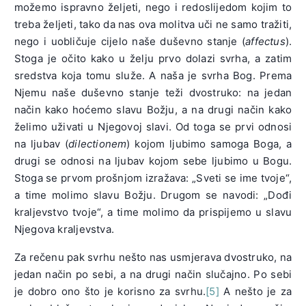
možemo ispravno željeti, nego i redoslijedom kojim to
treba željeti, tako da nas ova molitva uči ne samo tražiti,
nego i uobličuje cijelo naše duševno stanje (
affectus
).
Stoga je očito kako u želju prvo dolazi svrha, a zatim
sredstva koja tomu služe. A naša je svrha Bog. Prema
Njemu naše duševno stanje teži dvostruko: na jedan
način kako hoćemo slavu Božju, a na drugi način kako
želimo uživati ​​u Njegovoj slavi. Od toga se prvi odnosi
na ljubav (
dilectionem
) kojom ljubimo samoga Boga, a
drugi se odnosi na ljubav kojom sebe ljubimo u Bogu.
Stoga se prvom prošnjom izražava: „Sveti se ime tvoje“,
a time molimo slavu Božju. Drugom se navodi: „Dođi
kraljevstvo tvoje“, a time molimo da prispijemo u slavu
Njegova kraljevstva.
Za rečenu pak svrhu nešto nas usmjerava dvostruko, na
jedan način po sebi, a na drugi način slučajno. Po sebi
je dobro ono što je korisno za svrhu.
[5]
A nešto je za