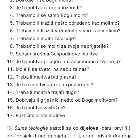
Je li molitva čin religioznosti?
Trebamo li se samo Bogu moliti?
Trebamo li tražiti nešto određeno kad molimo?
Trebamo li tražiti vremenite stvari kad molimo?
Trebamo li moliti za druge?
Trebamo li se moliti za svoje neprijatelje?
Sedam prošnja Gospodinove molitve
Je li molitva primjerena razumnomu stvorenju?
Mole li se svetci na nebu za nas?
Treba li molitva biti glasna?
Je li u molitvi potrebna pozornost?
Treba li molitva trajati dugo?
Dobivaju li grješnici nešto od Boga molitvom?
Je li molitva zaslužna?
Različite vrste molitve
[3]
Suma teologije
sastoji se od
dijelova
(
pars
: prvi [I.],
prvi odsjek drugoga dijela [I.–II.], drugi odsjek drugoga