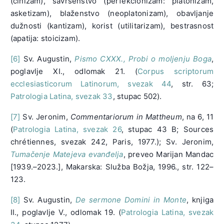
(cinizam), savršenstvo (perfekcionizam: platonizam,
asketizam), blaženstvo (neoplatonizam), obavljanje
dužnosti (kantizam), korist (utilitarizam), bestrasnost
(apatija: stoicizam).
[6]
Sv. Augustin,
Pismo CXXX., Probi o moljenju Boga
,
poglavlje XI., odlomak 21. (
Corpus scriptorum
ecclesiasticorum Latinorum, svezak 44
, str. 63;
Patrologia Latina, svezak 33
, stupac 502).
[7]
Sv. Jeronim,
Commentariorum in Mattheum
, na 6, 11
(
Patrologia Latina, svezak 26
, stupac 43 B; Sources
chrétiennes, svezak 242, Paris, 1977.); Sv. Jeronim,
Tumačenje Matejeva evanđelja
, preveo Marijan Mandac
[1939.–2023.], Makarska: Služba Božja, 1996., str. 122–
123.
[8]
Sv. Augustin,
De sermone Domini in Monte
, knjiga
II., poglavlje V., odlomak 19. (
Patrologia Latina, svezak