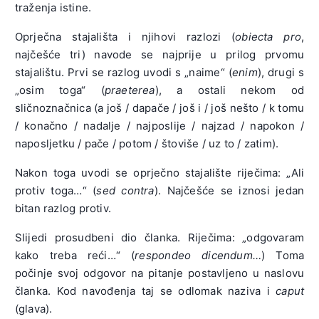
traženja istine.
Oprječna stajališta i njihovi razlozi (
obiecta pro
,
najčešće tri) navode se najprije u prilog prvomu
stajalištu. Prvi se razlog uvodi s „naime“ (
enim
), drugi s
„osim toga“ (
praeterea
), a ostali nekom od
sličnoznačnica (a još / dapače / još i / još nešto / k tomu
/ konačno / nadalje / najposlije / najzad / napokon /
naposljetku / pače / potom / štoviše / uz to / zatim).
Nakon toga uvodi se oprječno stajalište riječima: „Ali
protiv toga…“ (
sed contra
). Najčešće se iznosi jedan
bitan razlog protiv.
Slijedi prosudbeni dio članka. Riječima: „odgovaram
kako treba reći…“ (
respondeo dicendum…
) Toma
počinje svoj odgovor na pitanje postavljeno u naslovu
članka. Kod navođenja taj se odlomak naziva i
caput
(glava).