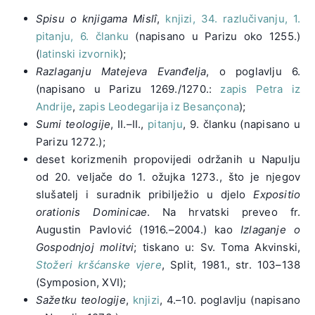
Spisu o knjigama Mislî
,
knjizi, 34. razlučivanju, 1.
pitanju, 6. članku
(napisano u Parizu oko 1255.)
(
latinski izvornik
);
Razlaganju Matejeva Evanđelja
, o poglavlju 6.
(napisano u Parizu 1269./1270.:
zapis Petra iz
Andrije
,
zapis Leodegarija iz Besançona
);
Sumi teologije
, II.–II.,
pitanju
, 9. članku (napisano u
Parizu 1272.);
deset korizmenih propovijedi održanih u Napulju
od 20. veljače do 1. ožujka 1273., što je njegov
slušatelj i suradnik pribilježio u djelo
Expositio
orationis Dominicae
. Na hrvatski preveo fr.
Augustin Pavlović (1916.–2004.) kao
Izlaganje o
Gospodnjoj molitvi
; tiskano u: Sv. Toma Akvinski,
Stožeri kršćanske vjere
, Split, 1981., str. 103–138
(Symposion, XVI);
Sažetku teologije
,
knjizi
, 4.–10. poglavlju (napisano