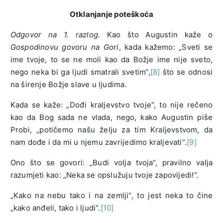
Otklanjanje poteškoća
Odgovor na 1. razlog
. Kao što Augustin kaže o
Gospodinovu govoru na Gori
, kada kažemo: „Sveti se
ime tvoje, to se ne moli kao da Božje ime nije sveto,
nego neka bi ga ljudi smatrali svetim“,
[8]
što se odnosi
na širenje Božje slave u ljudima.
Kada se kaže: „Dođi kraljevstvo tvoje“, to nije rečeno
kao da Bog sada ne vlada, nego, kako Augustin piše
Probi, „potičemo našu želju za tim Kraljevstvom, da
nam dođe i da mi u njemu zavrijedimo kraljevati“.
[9]
Ono što se govori: „Budi volja tvoja“, pravilno valja
razumjeti kao: „Neka se opslužuju tvoje zapovijedi!“.
„Kako na nebu tako i na zemlji“, to jest neka to čine
„kako anđeli, tako i ljudi“.
[10]