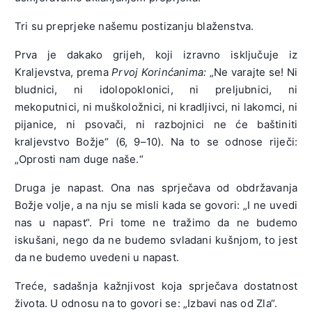
Tri su preprjeke našemu postizanju blaženstva.
Prva je dakako grijeh, koji izravno isključuje iz
Kraljevstva, prema
Prvoj Korinćanima:
„Ne varajte se! Ni
bludnici, ni idolopoklonici, ni preljubnici, ni
mekoputnici, ni muškoložnici, ni kradljivci, ni lakomci, ni
pijanice, ni psovači, ni razbojnici ne će baštiniti
kraljevstvo Božje“ (6, 9–10). Na to se odnose riječi:
„Oprosti nam duge naše.“
Druga je napast. Ona nas sprječava od obdržavanja
Božje volje, a na nju se misli kada se govori: „I ne uvedi
nas u napast“. Pri tome ne tražimo da ne budemo
iskušani, nego da ne budemo svladani kušnjom, to jest
da ne budemo uvedeni u napast.
Treće, sadašnja kažnjivost koja sprječava dostatnost
života. U odnosu na to govori se: „Izbavi nas od Zla“.