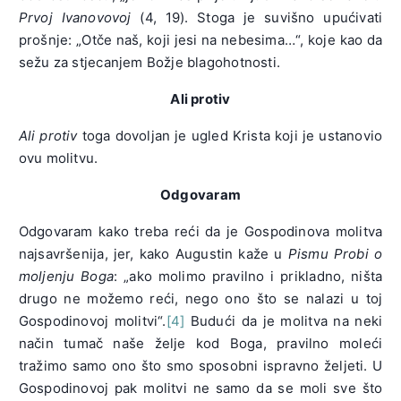
Prvoj Ivanovovoj
(4, 19). Stoga je suvišno upućivati
prošnje: „Otče naš, koji jesi na nebesima…“, koje kao da
sežu za stjecanjem Božje blagohotnosti.
Ali protiv
Ali protiv
toga dovoljan je ugled Krista koji je ustanovio
ovu molitvu.
Odgovaram
Odgovaram kako treba reći da je Gospodinova molitva
najsavršenija, jer, kako Augustin kaže u
Pismu Probi o
moljenju Boga
: „ako molimo pravilno i prikladno, ništa
drugo ne možemo reći, nego ono što se nalazi u toj
Gospodinovoj molitvi“.
[4]
Budući da je molitva na neki
način tumač naše želje kod Boga, pravilno moleći
tražimo samo ono što smo sposobni ispravno željeti. U
Gospodinovoj pak molitvi ne samo da se moli sve što