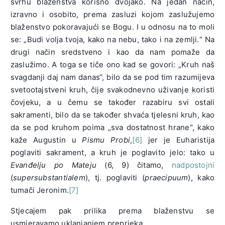
svrhu blaženstva korisno dvojako. Na jedan način,
izravno i osobito, prema zasluzi kojom zaslužujemo
blaženstvo pokoravajući se Bogu. I u odnosu na to moli
se: „Budi volja tvoja, kako na nebu, tako i na zemlji.“ Na
drugi način sredstveno i kao da nam pomaže da
zaslužimo. A toga se tiče ono kad se govori: „Kruh naš
svagdanji daj nam danas“, bilo da se pod tim razumijeva
svetootajstveni kruh, čije svakodnevno uživanje koristi
čovjeku, a u čemu se također razabiru svi ostali
sakramenti, bilo da se također shvaća tjelesni kruh, kao
da se pod kruhom poima „sva dostatnost hrane“, kako
kaže Augustin u
Pismu Probi
,
[6]
jer je Euharistija
poglaviti sakrament, a kruh je poglavito jelo: tako u
Evanđelju po Mateju
(6, 9) čitamo,
nadpostojni
(
supersubstantialem
), tj. poglaviti (
praecipuum
), kako
tumači Jeronim.
[7]
Stjecajem pak prilika prema blaženstvu se
usmjeravamo uklanjanjem preprjeka.