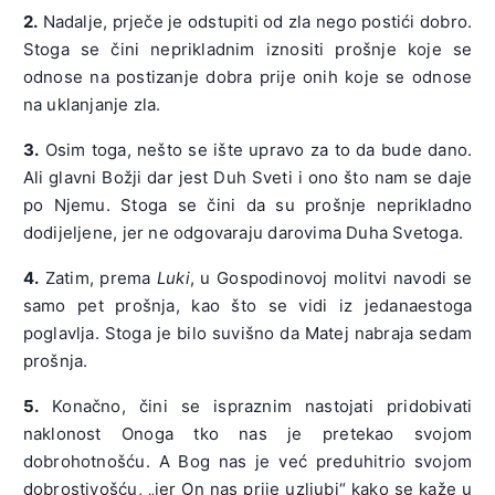
2.
Nadalje, prječe je odstupiti od zla nego postići dobro.
Stoga se čini neprikladnim iznositi prošnje koje se
odnose na postizanje dobra prije onih koje se odnose
na uklanjanje zla.
3.
Osim toga, nešto se ište upravo za to da bude dano.
Ali glavni Božji dar jest Duh Sveti i ono što nam se daje
po Njemu. Stoga se čini da su prošnje neprikladno
dodijeljene, jer ne odgovaraju darovima Duha Svetoga.
4.
Zatim, prema
Luki
, u Gospodinovoj molitvi navodi se
samo pet prošnja, kao što se vidi iz jedanaestoga
poglavlja. Stoga je bilo suvišno da Matej nabraja sedam
prošnja.
5.
Konačno, čini se ispraznim nastojati pridobivati
naklonost Onoga tko nas je pretekao svojom
dobrohotnošću. A Bog nas je već preduhitrio svojom
dobrostivošću, „jer On nas prije uzljubi“ kako se kaže u