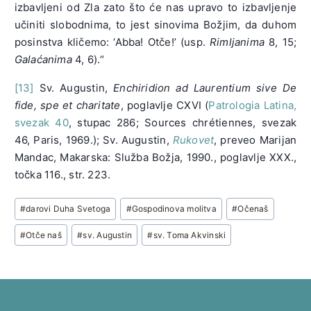
izbavljeni od Zla zato što će nas upravo to izbavljenje
učiniti slobodnima, to jest sinovima Božjim, da duhom
posinstva kličemo: ‘Abba! Otče!’ (usp.
Rimljanima
8, 15;
Galaćanima
4, 6).“
[13]
Sv. Augustin,
Enchiridion ad Laurentium sive De
fide, spe et charitate
, poglavlje CXVI (
Patrologia Latina,
svezak 40
, stupac 286; Sources chrétiennes, svezak
46, Paris, 1969.); Sv. Augustin,
Rukovet
, preveo Marijan
Mandac, Makarska: Služba Božja, 1990., poglavlje XXX.,
točka 116., str. 223.
Post
#
darovi Duha Svetoga
#
Gospodinova molitva
#
Očenaš
Tags:
#
Otče naš
#
sv. Augustin
#
sv. Toma Akvinski