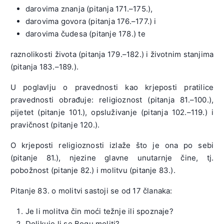
darovima znanja (pitanja 171.–175.),
darovima govora (pitanja 176.–177.) i
darovima čudesa (pitanje 178.) te
raznolikosti života (pitanja 179.–182.) i životnim stanjima
(pitanja 183.–189.).
U poglavlju o pravednosti kao krjeposti pratilice
pravednosti obrađuje: religioznost (pitanja 81.–100.),
pijetet (pitanje 101.), opsluživanje (pitanja 102.–119.) i
pravičnost (pitanje 120.).
O krjeposti religioznosti izlaže što je ona po sebi
(pitanje 81.), njezine glavne unutarnje čine, tj.
pobožnost (pitanje 82.) i molitvu (pitanje 83.).
Pitanje 83. o molitvi sastoji se od 17 članaka:
Je li molitva čin moći težnje ili spoznaje?
Dolikuje li se Bogu moliti?