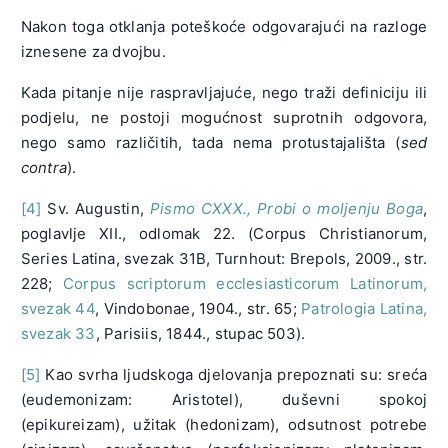
Nakon toga otklanja poteškoće odgovarajući na razloge
iznesene za dvojbu.
Kada pitanje nije raspravljajuće, nego traži definiciju ili
podjelu, ne postoji mogućnost suprotnih odgovora,
nego samo različitih, tada nema protustajališta (
sed
contra
).
[4]
Sv. Augustin,
Pismo CXXX., Probi o moljenju Boga
,
poglavlje XII., odlomak 22. (Corpus Christianorum,
Series Latina, svezak 31B, Turnhout: Brepols, 2009., str.
228;
Corpus scriptorum ecclesiasticorum Latinorum,
svezak 44
, Vindobonae, 1904., str. 65;
Patrologia Latina,
svezak 33
, Parisiis, 1844., stupac 503).
[5]
Kao svrha ljudskoga djelovanja prepoznati su: sreća
(eudemonizam: Aristotel), duševni spokoj
(epikureizam), užitak (hedonizam), odsutnost potrebe