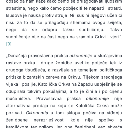
došao da nam kaže kako ćemo se prilagođavati ljudskim
strastima, nego kako ćemo pobijediti te napasti i strasti.
Isusova je nauka protiv struje. Ni Isus ni njegovi učenici
nisu za to da se prilagođuju shemama ovoga svijeta,
nego da se odupru takvu suobličenju. Takvo
suobličenje nije na čast nego na sramotu Crkvi i vjeri“.
[9]
„Današnja pravoslavna praksa
oikonomije
u slučajevima
rastave braka i druge ženidbe uvelike potječe tek iz
drugoga tisućljeća, a razvijala se temeljem političkoga
pritiska bizantskih careva na Crkvu. Tijekom srednjega
vijeka i poslije, Katolička Crkva na Zapadu uspješnije se
odupirala takvim pokušajima, a to je činila i po cijenu
mučeništva. Pravoslavna praksa
oikonomije
nije
alternativna predaja na koju se Katolička Crkva može
pozivati.
Oikonomía
u tom sklopu počiva na viđenju
ženidbene nerazrješivosti koje nije spojivo s
katoličkom teologijom, jer ona ženidbeni vez shvaća