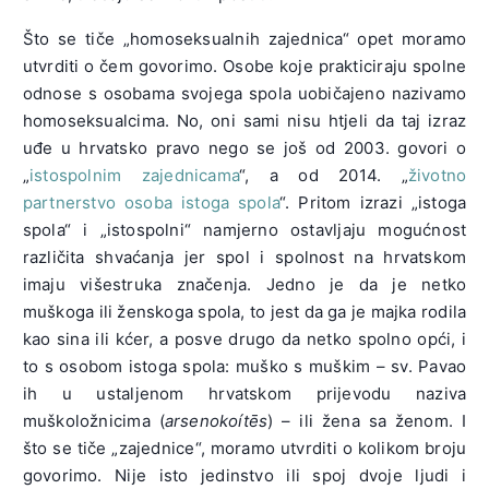
Što se tiče „homoseksualnih zajednica“ opet moramo
utvrditi o čem govorimo. Osobe koje prakticiraju spolne
odnose s osobama svojega spola uobičajeno nazivamo
homoseksualcima. No, oni sami nisu htjeli da taj izraz
uđe u hrvatsko pravo nego se još od 2003. govori o
„
istospolnim zajednicama
“, a od 2014. „
životno
partnerstvo osoba istoga spola
“. Pritom izrazi „istoga
spola“ i „istospolni“ namjerno ostavljaju mogućnost
različita shvaćanja jer spol i spolnost na hrvatskom
imaju višestruka značenja. Jedno je da je netko
muškoga ili ženskoga spola, to jest da ga je majka rodila
kao sina ili kćer, a posve drugo da netko spolno opći, i
to s osobom istoga spola: muško s muškim – sv. Pavao
ih u ustaljenom hrvatskom prijevodu naziva
muškoložnicima (
arsenokoítēs
) – ili žena sa ženom. I
što se tiče „zajednice“, moramo utvrditi o kolikom broju
govorimo. Nije isto jedinstvo ili spoj dvoje ljudi i