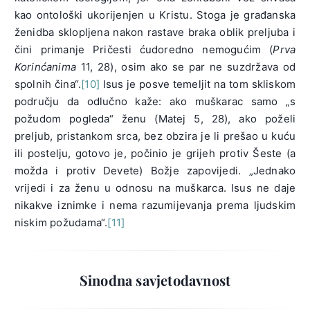
kao ontološki ukorijenjen u Kristu. Stoga je građanska
ženidba sklopljena nakon rastave braka oblik preljuba i
čini primanje Pričesti ćudoredno nemogućim (
Prva
Korinćanima
11, 28), osim ako se par ne suzdržava od
spolnih čina“.
[10]
Isus je posve temeljit na tom skliskom
području da odlučno kaže: ako muškarac samo „s
požudom pogleda“ ženu (Matej 5, 28), ako poželi
preljub, pristankom srca, bez obzira je li prešao u kuću
ili postelju, gotovo je, počinio je grijeh protiv Šeste (a
možda i protiv Devete) Božje zapovijedi. „Jednako
vrijedi i za ženu u odnosu na muškarca. Isus ne daje
nikakve iznimke i nema razumijevanja prema ljudskim
niskim požudama“.
[11]
Sinodna savjetodavnost