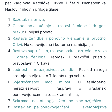
pet kardinala Katoličke Crkve i četiri znanstvenika.
Naslovi njihovih priloga glase:
Sažetak rasprave
,
Gospodinovo učenje o rastavi ženidbe i drugom
braku
: Biblijski podatci,
Rastava ženidbe i ponovno vjenčanje u prvotnoj
Crkvi
: Neka povijesna i kulturna razmišljanja,
Rastava supružnika, rastava braka, razrješenje veza
i druga ženidba
: Teološki i praktični pristupi
pravoslavnih Crkava,
Jednost i nerazrješivost ženidbe
: Put od ranoga
srednjega vijeka do Tridentskoga sabora,
Svjedočanstvo moći milosti
: O ženidbenoj
nerazrješivosti i raspravi o građanski
ponovovjenčanima te sakramentima,
Sakramentna ontologija i ženidbena nerazrješivost
,
Rastavljeni-pa-ponovovjenčani i svetootajstva