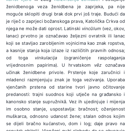
ženidbenoga veza ženidbena je zaprjeka, pa nije
moguće sklopiti drugi brak dok prvi još traje. Budući da
je riječ o zaprjeci božanskoga prava, Katolička Crkva od
njega ne može dati oprost. Latinski
vincŭlum
(vez, okov,
lanac) prvotno je označavao željezni ovratnik ili lanac
koji se stavljao zarobljenim vojnicima kao znak ropstva,
a kasnije stanja koja izlaze iz različitih pravnih odnosa;
od toga
vinkulacija
(ograničenje raspolaganja
vrijednosnim papirima). U hrvatskom
vȇz
označava
učinak ženidbene privole. Prstenje koje zaručnici i
mladenci razmjenjuju znak je toga vezivanja. Uporaba
vjenčanih prstena od starine tvori javno očitovanje
predanosti: trajni suodnos koji utječe na građansko i
kanonsko stanje supružnikā. Vez ih ujedinjuje i mijenja
im osobno stanje, uspostavlja: bračnost; oženjenost
muškarca, odnosno udanost žene; stalan odnos kojim
se dijeli bračno kućanstvo, dom i log; daje pravo na
osnutak obitelji. Vjenčani gubi slobodu da se obvezuje