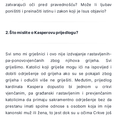
zatvarajući oči pred pravednošću? Može li ljubav
poništiti i preinačiti istinu i zakon koji je Isus objavio?
2. Što mislite o Kasperovu prijedlogu?
Svi smo mi grješnici i ovo nije izdvajanje rastavljenih-
pa-ponovovjenčanih zbog njihova grijeha. Svi
griješimo. Katolici koji griješe mogu ići na ispovijed i
dobiti odrješenje od grijeha ako su se pokajali zbog
grijeha i odlučili više ne griješiti. Međutim, prijedlog
kardinala Kaspera dopustio bi jednom u crkvi
vjenčanim, pa građanski rastavljenim i prevjenčanim
katolicima da primaju sakramentno odrješenje bez da
prestanu imati spolne odnose s osobom koja im nije
kanonski muž ili žena, to jest dok su u očima Crkve još