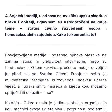
4. Svjetski mediji, u odnosu na ovu Biskupsku sinodu o
braku i obitelji, uglavnom su usredotočeni na dvije
teme – status civilno razvedenih osoba i
homoseksualnih zajednica. Kako to komentirate?
Posvjetovljene medije i posebno njihove vlasnike ne
zanima istina, ni cjelovitost informacije, nego su
tendenciozni. O tom kakvi su prečesto mediji, dovoljno
je pitati se sa Svetim Otcem Franjom: zašto je
milimetarska promjena burzovnoga indeksa udarna
vijest, a ljudska smrt, nesreća ili bijeda koju možemo
spriječiti ili ublažiti – nisu?
Katolička Crkva ostala je jedina globalna organizacija
koju moćnici ovoga svijeta nisu u potpunosti podjarmili.