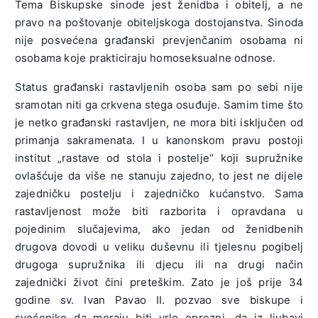
Tema Biskupske sinode jest ženidba i obitelj, a ne
pravo na poštovanje obiteljskoga dostojanstva. Sinoda
nije posvećena građanski prevjenčanim osobama ni
osobama koje prakticiraju homoseksualne odnose.
Status građanski rastavljenih osoba sam po sebi nije
sramotan niti ga crkvena stega osuđuje. Samim time što
je netko građanski rastavljen, ne mora biti isključen od
primanja sakramenata. I u kanonskom pravu postoji
institut „rastave od stola i postelje“ koji supružnike
ovlašćuje da više ne stanuju zajedno, to jest ne dijele
zajedničku postelju i zajedničko kućanstvo. Sama
rastavljenost može biti razborita i opravdana u
pojedinim slučajevima, ako jedan od ženidbenih
drugova dovodi u veliku duševnu ili tjelesnu pogibelj
drugoga supružnika ili djecu ili na drugi način
zajednički život čini preteškim. Zato je još prije 34
godine sv. Ivan Pavao II. pozvao sve biskupe i
svećenike da moraju biti vrlo oprezni, da iz ljubavi