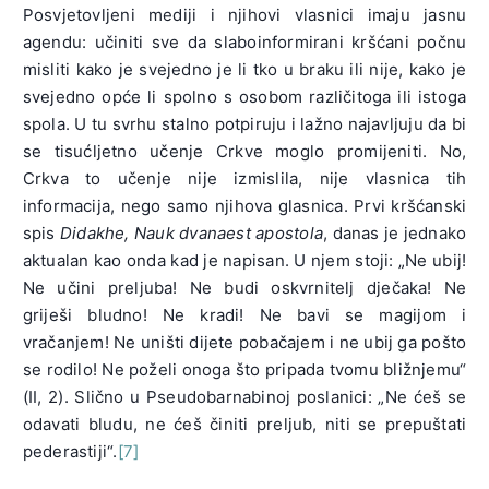
Posvjetovljeni mediji i njihovi vlasnici imaju jasnu
agendu: učiniti sve da slaboinformirani kršćani počnu
misliti kako je svejedno je li tko u braku ili nije, kako je
svejedno opće li spolno s osobom različitoga ili istoga
spola. U tu svrhu stalno potpiruju i lažno najavljuju da bi
se tisućljetno učenje Crkve moglo promijeniti. No,
Crkva to učenje nije izmislila, nije vlasnica tih
informacija, nego samo njihova glasnica. Prvi kršćanski
spis
Didakhe, Nauk dvanaest apostola
, danas je jednako
aktualan kao onda kad je napisan. U njem stoji: „Ne ubij!
Ne učini preljuba! Ne budi oskvrnitelj dječaka! Ne
griješi bludno! Ne kradi! Ne bavi se magijom i
vračanjem! Ne uništi dijete pobačajem i ne ubij ga pošto
se rodilo! Ne poželi onoga što pripada tvomu bližnjemu“
(II, 2). Slično u Pseudobarnabinoj poslanici: „Ne ćeš se
odavati bludu, ne ćeš činiti preljub, niti se prepuštati
pederastiji“.
[7]