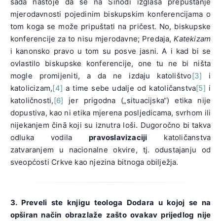
sada nastoje da se na Sinodi izglasa prepuštanje
mjerodavnosti pojedinim biskupskim konferencijama o
tom koga se može pripuštati na pričest. No, biskupske
konferencije za to nisu mjerodavne; Predaja,
Katekizam
i kanonsko pravo u tom su posve jasni. A i kad bi se
ovlastilo biskupske konferencije, one tu ne bi ništa
mogle promijeniti, a da ne izdaju katolištvo
[3]
i
katolicizam,
[4]
a time sebe udalje od katoličanstva
[5]
i
katoličnosti,
[6]
jer prigodna („situacijska“) etika nije
dopustiva, kao ni etika mjerena posljedicama, svrhom ili
nijekanjem činā koji su iznutra loši. Dugoročno bi takva
odluka vodila
pravoslavizaciji
katoličanstva
zatvaranjem u nacionalne okvire, tj. odustajanju od
sveopćosti Crkve kao njezina bitnoga obilježja.
3. Preveli ste knjigu teologa Dodara u kojoj se na
opširan način obrazlaže zašto ovakav prijedlog nije