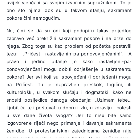
uvijek vjenčani sa svojim izvornim supružnikom. To je
ono što njima, dok su u takvom stanju, sakrament
pokore čini nemogućim.
No, čini se da su oni koji podupiru takav prijedlog
zapravo već prekrižili sakrament pokore i ne drže do
njega. Zbog toga su kao problem od početka postavili
tezu: „Pričest rastavljenih-pa-ponovovjenčanih!“. A
pravo i jedino pitanje je kako rastavljeni-pa-
ponovovjenčani mogu dobiti odrješenje u sakramentu
pokore? Jer svi koji su ispovjeđeni (i odriješeni) mogu
na Pričest. Tu je napravljen preskok, logični, ili
kulturološki, u svakom slučaju i dogmatski: kako ne
snositi posljedice danoga obećanja: „Uzimam tebe…
Ljubit ću te i poštovati u dobru i zlu, u zdravlju i bolesti
u sve dane života svoga“? Jer to nisu bile samo
izgovorene riječi nego primanje i davanje sakramenta
ženidbe. U protestantskim zajednicama ženidba nije