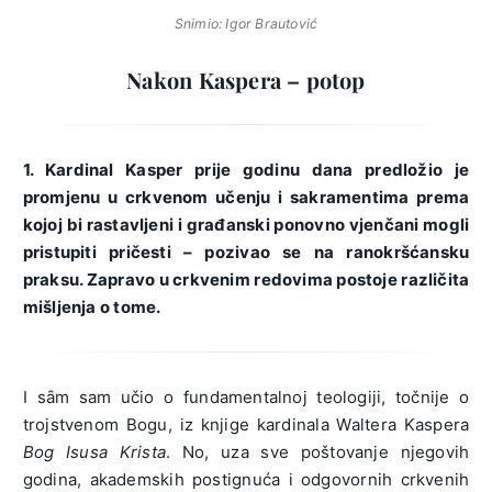
Snimio: Igor Brautović
Nakon Kaspera – potop
1. Kardinal Kasper prije godinu dana predložio je
promjenu u crkvenom učenju i sakramentima prema
kojoj bi rastavljeni i građanski ponovno vjenčani mogli
pristupiti pričesti – pozivao se na ranokršćansku
praksu. Zapravo u crkvenim redovima postoje različita
mišljenja o tome.
I sȃm sam učio o fundamentalnoj teologiji, točnije o
trojstvenom Bogu, iz knjige kardinala Waltera Kaspera
Bog Isusa Krista
. No, uza sve poštovanje njegovih
godina, akademskih postignuća i odgovornih crkvenih