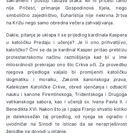
sakrament i postoji rastava braka. Ali ni pričest tamo
nije Pričest, primanje Gospodinova tijela, nego
simbolično zajedništvo, Euharistija nije nekrvna žrtva
na Križu nego samo obredna večera zahvaljivanja.
Dakle, pitanje je uklapa li se prijedlog kardinala Kaspera
u katoličku Predaju i učenje? Je li ono prihvatljivo,
katoličko? Čini se da je kardinal Kasper prišao preblizu
protestantskomu načinu razmišljanja kad bi u ime
milosrdnosti prekrajao ono što Crkva uči. Za provedbu
njegova prijedloga valjalo bi promijeniti katoličku
dogmatiku i moralku,
Zakonik kanonskoga prava
,
Katekizam Katoličke Crkve
, obred vjenčanja i odbaciti
nauku i kanone Firentinskoga, Tridentskoga i Drugoga
vatikanskoga sabora, kao i učenjā sv. Ivana Pavla II. i
Benedikta XVI. Nakon što je i papa Franjo shvatio koliko
je dalekosežan taj prijedlog, od njega se ogradio i
uvodničar na Sinodi te isticao da se nerazrješivost
ženidbe ne dovodi u pitanje.