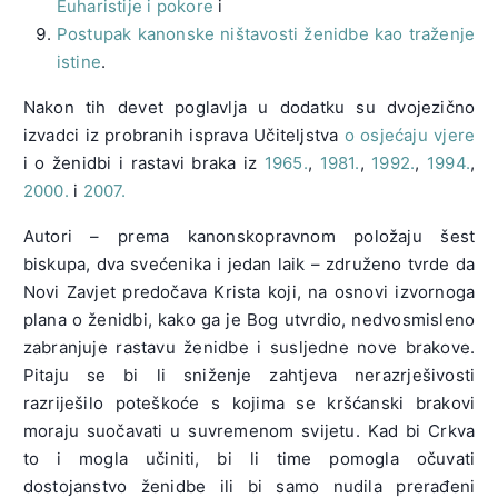
Euharistije i pokore
i
Postupak kanonske ništavosti ženidbe kao traženje
istine
.
Nakon tih devet poglavlja u dodatku su dvojezično
izvadci iz probranih isprava Učiteljstva
o osjećaju vjere
i o ženidbi i rastavi braka iz
1965.
,
1981.
,
1992.
,
1994.
,
2000.
i
2007.
Autori – prema kanonskopravnom položaju šest
biskupa, dva svećenika i jedan laik – združeno tvrde da
Novi Zavjet predočava Krista koji, na osnovi izvornoga
plana o ženidbi, kako ga je Bog utvrdio, nedvosmisleno
zabranjuje rastavu ženidbe i susljedne nove brakove.
Pitaju se bi li sniženje zahtjeva nerazrješivosti
razriješilo poteškoće s kojima se kršćanski brakovi
moraju suočavati u suvremenom svijetu. Kad bi Crkva
to i mogla učiniti, bi li time pomogla očuvati
dostojanstvo ženidbe ili bi samo nudila prerađeni