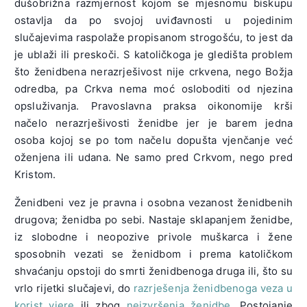
dušobrižna razmjernost kojom se mjesnomu biskupu
ostavlja da po svojoj uviđavnosti u pojedinim
slučajevima raspolaže propisanom strogošću, to jest da
je ublaži ili preskoči. S katoličkoga je gledišta problem
što ženidbena nerazrješivost nije crkvena, nego Božja
odredba, pa Crkva nema moć osloboditi od njezina
opsluživanja. Pravoslavna praksa oikonomije krši
načelo nerazrješivosti ženidbe jer je barem jedna
osoba kojoj se po tom načelu dopušta vjenčanje već
oženjena ili udana. Ne samo pred Crkvom, nego pred
Kristom.
Ženidbeni vez je pravna i osobna vezanost ženidbenih
drugova; ženidba po sebi. Nastaje sklapanjem ženidbe,
iz slobodne i neopozive privole muškarca i žene
sposobnih vezati se ženidbom i prema katoličkom
shvaćanju opstoji do smrti ženidbenoga druga ili, što su
vrlo rijetki slučajevi, do
razrješenja ženidbenoga veza u
korist vjere
ili zbog
neizvršenja ženidbe
. Postojanje