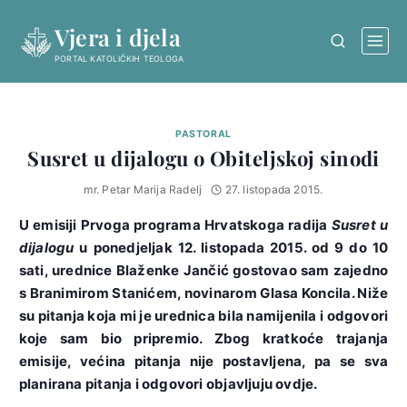
Skip
Vjera i djela
to
content
PORTAL KATOLIČKIH TEOLOGA
PASTORAL
Susret u dijalogu o Obiteljskoj sinodi
mr. Petar Marija Radelj
27. listopada 2015.
U emisiji Prvoga programa Hrvatskoga radija
Susret u
dijalogu
u ponedjeljak 12. listopada 2015. od 9 do 10
sati, urednice Blaženke Jančić gostovao sam zajedno
s Branimirom Stanićem, novinarom Glasa Koncila. Niže
su pitanja koja mi je urednica bila namijenila i odgovori
koje sam bio pripremio. Zbog kratkoće trajanja
emisije, većina pitanja nije postavljena, pa se sva
planirana pitanja i odgovori objavljuju ovdje.