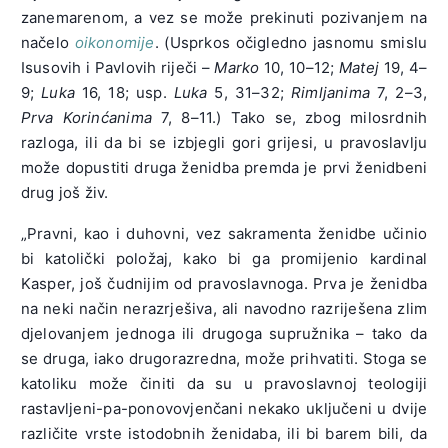
zanemarenom, a vez se može prekinuti pozivanjem na
načelo
oikonomije
. (Usprkos očigledno jasnomu smislu
Isusovih i Pavlovih riječi –
Marko
10, 10–12;
Matej
19, 4–
9;
Luka
16, 18; usp.
Luka
5, 31–32;
Rimljanima
7, 2–3,
Prva Korinćanima
7, 8–11.) Tako se, zbog milosrdnih
razloga, ili da bi se izbjegli gori grijesi, u pravoslavlju
može dopustiti druga ženidba premda je prvi ženidbeni
drug još živ.
„Pravni, kao i duhovni, vez sakramenta ženidbe učinio
bi katolički položaj, kako bi ga promijenio kardinal
Kasper, još čudnijim od pravoslavnoga. Prva je ženidba
na neki način nerazrješiva, ali navodno razriješena zlim
djelovanjem jednoga ili drugoga supružnika – tako da
se druga, iako drugorazredna, može prihvatiti. Stoga se
katoliku može činiti da su u pravoslavnoj teologiji
rastavljeni-pa-ponovovjenčani nekako uključeni u dvije
različite vrste istodobnih ženidaba, ili bi barem bili, da