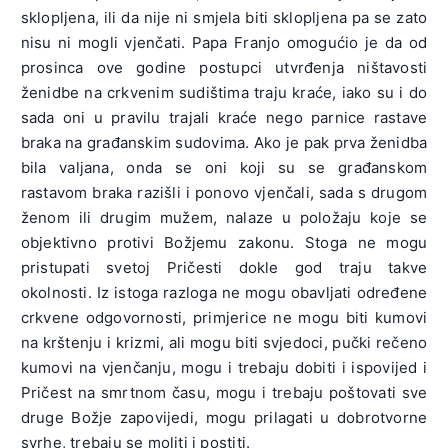
sklopljena, ili da nije ni smjela biti sklopljena pa se zato
nisu ni mogli vjenčati. Papa Franjo omogućio je da od
prosinca ove godine postupci utvrđenja ništavosti
ženidbe na crkvenim sudištima traju kraće, iako su i do
sada oni u pravilu trajali kraće nego parnice rastave
braka na građanskim sudovima. Ako je pak prva ženidba
bila valjana, onda se oni koji su se građanskom
rastavom braka razišli i ponovo vjenčali, sada s drugom
ženom ili drugim mužem, nalaze u položaju koje se
objektivno protivi Božjemu zakonu. Stoga ne mogu
pristupati svetoj Pričesti dokle god traju takve
okolnosti. Iz istoga razloga ne mogu obavljati određene
crkvene odgovornosti, primjerice ne mogu biti kumovi
na krštenju i krizmi, ali mogu biti svjedoci, pučki rečeno
kumovi na vjenčanju, mogu i trebaju dobiti i ispovijed i
Pričest na smrtnom času, mogu i trebaju poštovati sve
druge Božje zapovijedi, mogu prilagati u dobrotvorne
svrhe, trebaju se moliti i postiti.