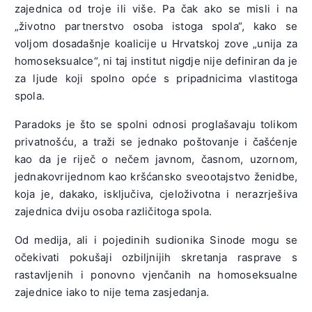
zajednica od troje ili više. Pa čak ako se misli i na
„životno partnerstvo osoba istoga spola“, kako se
voljom dosadašnje koalicije u Hrvatskoj zove „unija za
homoseksualce“, ni taj institut nigdje nije definiran da je
za ljude koji spolno opće s pripadnicima vlastitoga
spola.
Paradoks je što se spolni odnosi proglašavaju tolikom
privatnošću, a traži se jednako poštovanje i čašćenje
kao da je riječ o nečem javnom, časnom, uzornom,
jednakovrijednom kao kršćansko sveootajstvo ženidbe,
koja je, dakako, isključiva, cjeloživotna i nerazrješiva
zajednica dviju osoba različitoga spola.
Od medija, ali i pojedinih sudionika Sinode mogu se
očekivati pokušaji ozbiljnijih skretanja rasprave s
rastavljenih i ponovno vjenčanih na homoseksualne
zajednice iako to nije tema zasjedanja.