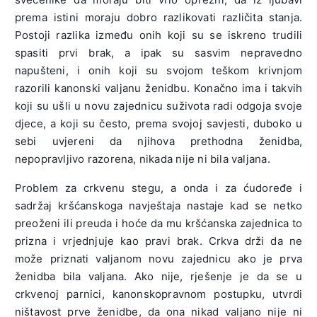
prema istini moraju dobro razlikovati različita stanja.
Postoji razlika između onih koji su se iskreno trudili
spasiti prvi brak, a ipak su sasvim nepravedno
napušteni, i onih koji su svojom teškom krivnjom
razorili kanonski valjanu ženidbu. Konačno ima i takvih
koji su ušli u novu zajednicu suživota radi odgoja svoje
djece, a koji su često, prema svojoj savjesti, duboko u
sebi uvjereni da njihova prethodna ženidba,
nepopravljivo razorena, nikada nije ni bila valjana.
Problem za crkvenu stegu, a onda i za ćudoređe i
sadržaj kršćanskoga navještaja nastaje kad se netko
preoženi ili preuda i hoće da mu kršćanska zajednica to
prizna i vrjednjuje kao pravi brak. Crkva drži da ne
može priznati valjanom novu zajednicu ako je prva
ženidba bila valjana. Ako nije, rješenje je da se u
crkvenoj parnici, kanonskopravnom postupku, utvrdi
ništavost prve ženidbe, da ona nikad valjano nije ni