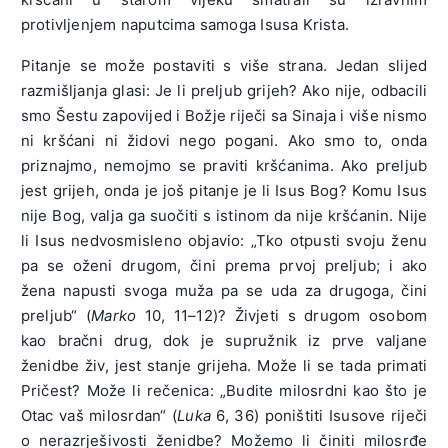
protivljenjem naputcima samoga Isusa Krista.
Pitanje se može postaviti s više strana. Jedan slijed
razmišljanja glasi: Je li preljub grijeh? Ako nije, odbacili
smo Šestu zapovijed i Božje riječi sa Sinaja i više nismo
ni kršćani ni židovi nego pogani. Ako smo to, onda
priznajmo, nemojmo se praviti kršćanima. Ako preljub
jest grijeh, onda je još pitanje je li Isus Bog? Komu Isus
nije Bog, valja ga suočiti s istinom da nije kršćanin. Nije
li Isus nedvosmisleno objavio: „Tko otpusti svoju ženu
pa se oženi drugom, čini prema prvoj preljub; i ako
žena napusti svoga muža pa se uda za drugoga, čini
preljub“ (
Marko
10, 11–12)? Živjeti s drugom osobom
kao bračni drug, dok je supružnik iz prve valjane
ženidbe živ, jest stanje grijeha. Može li se tada primati
Pričest? Može li rečenica: „Budite milosrdni kao što je
Otac vaš milosrdan“ (
Luka
6, 36) poništiti Isusove riječi
o nerazrješivosti ženidbe? Možemo li činiti milosrđe