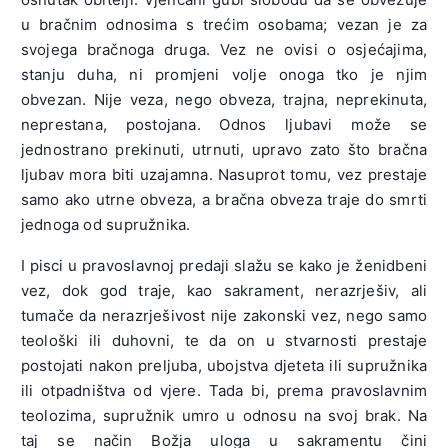
u bračnim odnosima s trećim osobama; vezan je za
svojega bračnoga druga. Vez ne ovisi o osjećajima,
stanju duha, ni promjeni volje onoga tko je njim
obvezan. Nije veza, nego obveza, trajna, neprekinuta,
neprestana, postojana. Odnos ljubavi može se
jednostrano prekinuti, utrnuti, upravo zato što bračna
ljubav mora biti uzajamna. Nasuprot tomu, vez prestaje
samo ako utrne obveza, a bračna obveza traje do smrti
jednoga od supružnika.
I pisci u pravoslavnoj predaji slažu se kako je ženidbeni
vez, dok god traje, kao sakrament, nerazrješiv, ali
tumače da nerazrješivost nije zakonski vez, nego samo
teološki ili duhovni, te da on u stvarnosti prestaje
postojati nakon preljuba, ubojstva djeteta ili supružnika
ili otpadništva od vjere. Tada bi, prema pravoslavnim
teolozima, supružnik umro u odnosu na svoj brak. Na
taj se način Božja uloga u sakramentu čini