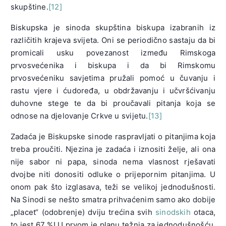
skupštine.
[12]
Biskupska je sinoda skupština biskupa izabranih iz
različitih krajeva svijeta. Oni se periodično sastaju da bi
promicali usku povezanost između Rimskoga
prvosvećenika i biskupa i da bi Rimskomu
prvosvećeniku savjetima pružali pomoć u čuvanju i
rastu vjere i ćudoređa, u obdržavanju i učvršćivanju
duhovne stege te da bi proučavali pitanja koja se
odnose na djelovanje Crkve u svijetu.
[13]
Zadaća je Biskupske sinode raspravljati o pitanjima koja
treba proučiti. Njezina je zadaća i iznositi želje, ali ona
nije sabor ni papa, sinoda nema vlasnost rješavati
dvojbe niti donositi odluke o prijepornim pitanjima. U
onom pak što izglasava, teži se velikoj jednodušnosti.
Na Sinodi se nešto smatra prihvaćenim samo ako dobije
„placet“ (odobrenje) dviju trećina svih
sinodskih
otaca,
to jest 67 %! U prvom je planu težnja za jednodušnošću,