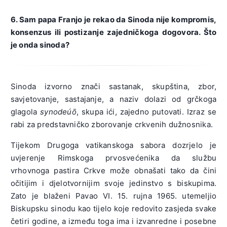
6. Sam papa Franjo je rekao da Sinoda nije kompromis,
konsenzus ili postizanje zajedničkoga dogovora. Što
je onda sinoda?
Sinoda izvorno znači sastanak, skupština, zbor,
savjetovanje, sastajanje, a naziv dolazi od grčkoga
glagola
synode
úō
, skupa ići, zajedno putovati. Izraz se
rabi za predstavničko zborovanje crkvenih dužnosnika.
Tijekom Drugoga vatikanskoga sabora dozrjelo je
uvjerenje Rimskoga prvosvećenika da službu
vrhovnoga pastira Crkve može obnašati tako da čini
očitijim i djelotvornijim svoje jedinstvo s biskupima.
Zato je blaženi Pavao VI. 15. rujna 1965. utemeljio
Biskupsku sinodu kao tijelo koje redovito zasjeda svake
četiri godine, a između toga ima i izvanredne i posebne