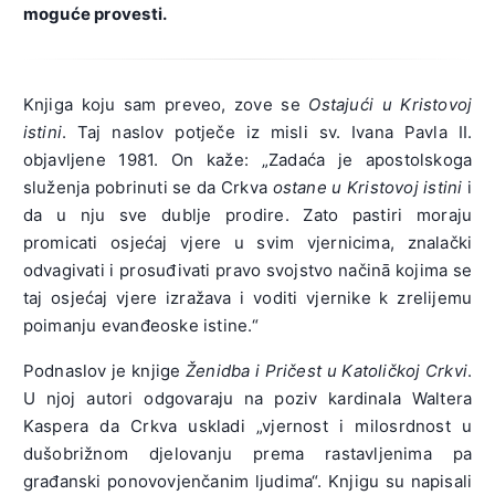
moguće provesti.
Knjiga koju sam preveo, zove se
Ostajući u Kristovoj
istini
. Taj naslov potječe iz misli sv. Ivana Pavla II.
objavljene 1981. On kaže: „Zadaća je apostolskoga
služenja pobrinuti se da Crkva
ostane u Kristovoj istini
i
da u nju sve dublje prodire. Zato pastiri moraju
promicati osjećaj vjere u svim vjernicima, znalački
odvagivati i prosuđivati pravo svojstvo načinā kojima se
taj osjećaj vjere izražava i voditi vjernike k zrelijemu
poimanju evanđeoske istine.“
Podnaslov je knjige
Ženidba i Pričest u Katoličkoj Crkvi
.
U njoj autori odgovaraju na poziv kardinala Waltera
Kaspera da Crkva uskladi „vjernost i milosrdnost u
dušobrižnom djelovanju prema rastavljenima pa
građanski ponovovjenčanim ljudima“. Knjigu su napisali