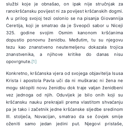
službi koje je obnašao, on ipak nije stručnjak za
ranokršćansku povijest ni za povijest kršćanskih dogmi.
A u prilog svojoj tezi oslonio se na pisanja Giovannija
Ceretija, koji je smatrao da je Sveopći sabor u Niceji
325. godine svojim Osmim kanonom kršćanima
dopustio ponovnu ženidbu. Međutim, tu su njegovu
tezu kao znanstveno neutemeljenu dokazala trojica
znanstvenika, a njihove kritike do danas nisu
opovrgnute.
[1]
Konkretno, kršćanska vjera od svojega objavitelja Isusa
Krista i apostola Pavla uči da ni muškarac ni žena ne
mogu sklopiti novu ženidbu dok traje valjan ženidbeni
vez jednoga od njih. Oduvijek je bilo onih koji su
kršćansku nauku prekrajali prema vlastitom shvaćanju
pa je tako i začetnik jedne kršćanske sljedbe sredinom
III. stoljeća, Novacijan, smatrao da se čovjek smije
oženiti samo jedan jedini put. Njegovi pristaše,