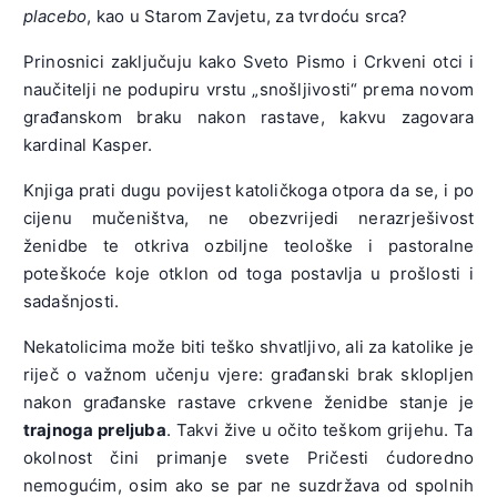
placebo
, kao u Starom Zavjetu, za tvrdoću srca?
Prinosnici zaključuju kako Sveto Pismo i Crkveni otci i
naučitelji ne podupiru vrstu „snošljivosti“ prema novom
građanskom braku nakon rastave, kakvu zagovara
kardinal Kasper.
Knjiga prati dugu povijest katoličkoga otpora da se, i po
cijenu mučeništva, ne obezvrijedi nerazrješivost
ženidbe te otkriva ozbiljne teološke i pastoralne
poteškoće koje otklon od toga postavlja u prošlosti i
sadašnjosti.
Nekatolicima može biti teško shvatljivo, ali za katolike je
riječ o važnom učenju vjere: građanski brak sklopljen
nakon građanske rastave crkvene ženidbe stanje je
trajnoga preljuba
. Takvi žive u očito teškom grijehu. Ta
okolnost čini primanje svete Pričesti ćudoredno
nemogućim, osim ako se par ne suzdržava od spolnih