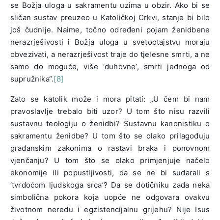
se Božja uloga u sakramentu uzima u obzir. Ako bi se
sličan sustav preuzeo u Katoličkoj Crkvi, stanje bi bilo
još čudnije. Naime, točno određeni pojam ženidbene
nerazrješivosti i Božja uloga u svetootajstvu moraju
obvezivati, a nerazrješivost traje do tjelesne smrti, a ne
samo do moguće, više ‘duhovne’, smrti jednoga od
supružnika“.
[8]
Zato se katolik može i mora pitati: „U čem bi nam
pravoslavlje trebalo biti uzor? U tom što nisu razvili
sustavnu teologiju o ženidbi? Sustavnu kanonistiku o
sakramentu ženidbe? U tom što se olako prilagođuju
građanskim zakonima o rastavi braka i ponovnom
vjenčanju? U tom što se olako primjenjuje načelo
ekonomije ili popustljivosti, da se ne bi sudarali s
‘tvrdoćom ljudskoga srca’? Da se dotičniku zada neka
simbolična pokora koja uopće ne odgovara ovakvu
životnom neredu i egzistencijalnu grijehu? Nije Isus