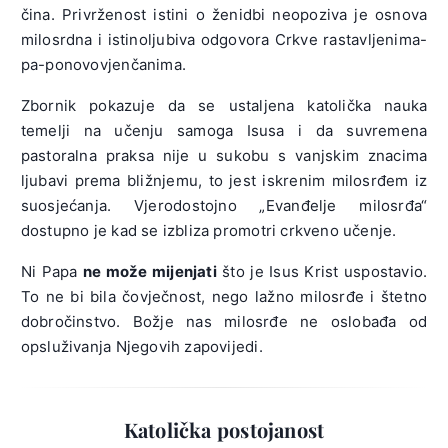
čina. Privrženost istini o ženidbi neopoziva je osnova
milosrdna i istinoljubiva odgovora Crkve rastavljenima-
pa-ponovovjenčanima.
Zbornik pokazuje da se ustaljena katolička nauka
temelji na učenju samoga Isusa i da suvremena
pastoralna praksa nije u sukobu s vanjskim znacima
ljubavi prema bližnjemu, to jest iskrenim milosrđem iz
suosjećanja. Vjerodostojno „Evanđelje milosrđa“
dostupno je kad se izbliza promotri crkveno učenje.
Ni Papa
ne može mijenjati
što je Isus Krist uspostavio.
To ne bi bila čovječnost, nego lažno milosrđe i štetno
dobročinstvo. Božje nas milosrđe ne oslobađa od
opsluživanja Njegovih zapovijedi.
Katolička postojanost