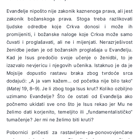
Evanđelje nipošto nije zakonik kaznenoga prava, ali jest
zakonik božanskoga prava. Stoga treba razlikovati
ljudske odredbe koje Crkva donosi i može ih
promijeniti, i božanske naloge koje Crkva može samo
čuvati i proglašavati, ali ne i mijenjati. Nerazrješivost
ženidbe jedan je od božanskih proglašaja u Evanđelju.
Kad je Isus predočio svoje učenje o ženidbi, to je
izazvalo nevjericu i njegovih učenika. Istaknuo je da je
Mojsije dopustio rastavu braka zbog tvrdoće srca
dodajući: „A ja vam kažem… od početka nije bilo tako“
(
Matej
19, 8–9). Je li zbog toga Isus krut? Koliko ozbiljno
uzimamo Evanđelje? Što će ostati od Evanđelja ako
počnemo ukidati sve ono što je Isus rekao jer Mu ne
želimo dati korjenito, temeljito ili „fundamentalističko“
tumačenje? Jer mi ne želimo biti kruti?
Pobornici pričesti za rastavljene-pa-ponovovjenčane