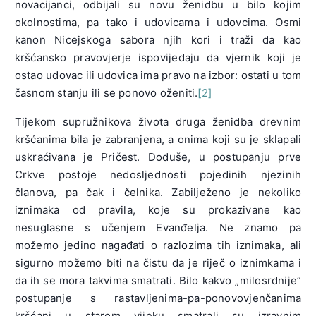
novacijanci, odbijali su novu ženidbu u bilo kojim
okolnostima, pa tako i udovicama i udovcima. Osmi
kanon Nicejskoga sabora njih kori i traži da kao
kršćansko pravovjerje ispovijedaju da vjernik koji je
ostao udovac ili udovica ima pravo na izbor: ostati u tom
časnom stanju ili se ponovo oženiti.
[2]
Tijekom supružnikova života druga ženidba drevnim
kršćanima bila je zabranjena, a onima koji su je sklapali
uskraćivana je Pričest. Doduše, u postupanju prve
Crkve postoje nedosljednosti pojedinih njezinih
članova, pa čak i čelnika. Zabilježeno je nekoliko
iznimaka od pravila, koje su prokazivane kao
nesuglasne s učenjem Evanđelja. Ne znamo pa
možemo jedino nagađati o razlozima tih iznimaka, ali
sigurno možemo biti na čistu da je riječ o iznimkama i
da ih se mora takvima smatrati. Bilo kakvo „milosrdnije”
postupanje s rastavljenima-pa-ponovovjenčanima
kršćani u starom vijeku smatrali su izravnim