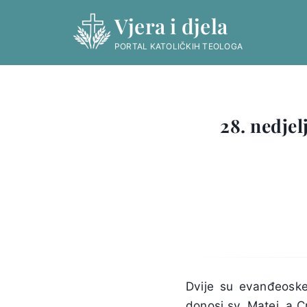
Skip
Vjera i djela
to
content
PORTAL KATOLIČKIH TEOLOGA
28. nedjel
Dvije su evanđeosk
donosi sv. Matej, a C