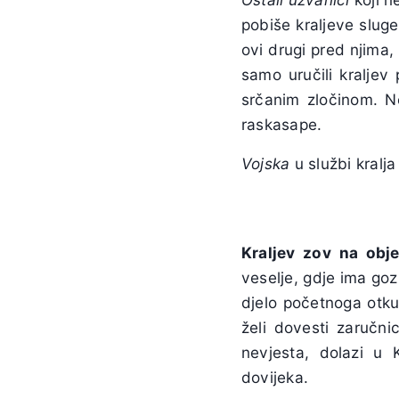
pobiše kraljeve sluge
ovi drugi pred njima, 
samo uručili kraljev
srčanim zločinom. Ne
raskasape.
Vojska
u službi kralja
Kraljev zov na obj
veselje, gdje ima goz
djelo početnoga otk
želi dovesti zaručni
nevjesta, dolazi u 
dovijeka.