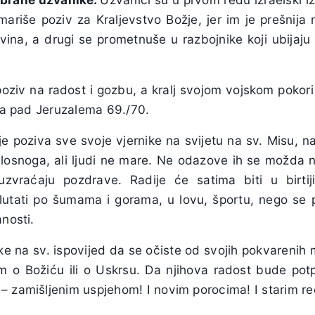
emariše poziv za Kraljevstvo Božje, jer im je prešnij
govina, a drugi se prometnuše u razbojnike koji ubijaju
poziv na radost i gozbu, a kralj svojom vojskom pokori
 na pad Jeruzalema 69./70.
e poziva sve svoje vjernike na svijetu na sv. Misu, na 
ilosnoga, ali ljudi ne mare. Ne odazove ih se možda ni
 uzvraćaju pozdrave. Radije će satima biti u birtij
; lutati po šumama i gorama, u lovu, športu, nego se 
anosti.
e na sv. ispovijed da se očiste od svojih pokvarenih mi
em o Božiću ili o Uskrsu. Da njihova radost bude po
– zamišljenim uspjehom! I novim porocima! I starim re