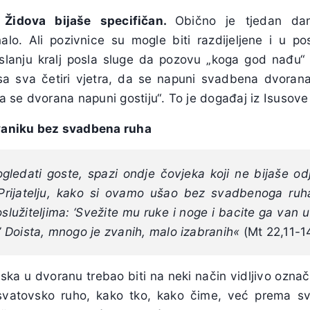
 Židova bijaše specifičan.
Obično je tjedan da
lo. Ali pozivnice su mogle biti razdijeljene i u pos
slanju kralj posla sluge da pozovu „koga god nađu“ 
sa sva četiri vjetra, da se napuni svadbena dvoran
se dvorana napuni gostiju“. To je događaj iz Isusove 
aniku bez svadbena ruha
ogledati goste, spazi ondje čovjeka koji ne bijaše 
Prijatelju, kako si ovamo ušao bez svadbenoga ruha
služiteljima: ‘Svežite mu ruke i noge i bacite ga van u
.’ Doista, mnogo je zvanih, malo izabranih
«
(Mt 22,11-1
laska u dvoranu trebao biti na neki način vidljivo ozn
atovsko ruho, kako tko, kako čime, već prema svoj