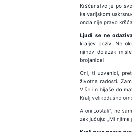
Kršćanstvo je po svoj
kalvarijskom uskrsnuć
onda nije pravo kršć
Ljudi se ne odaziva
kraljev poziv. Ne o
njihov dolazak misle
brojanice!
Oni, ti uzvanici, pr
životne radosti. Zam
Više im bijaše do mat
Kralj velikodušno omo
A oni „ostali“, ne s
zaključuju: „Mi njim
Kralj prvo pozva pr