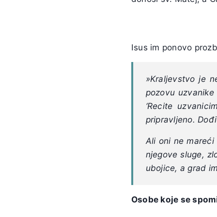
Isus im ponovo prozb
»
Kraljevstvo je 
pozovu uzvanike 
‘Recite uzvanici
pripravljeno. Dođ
Ali oni ne mareći
njegove sluge, zlo
ubojice, a grad im
Osobe koje se spomi