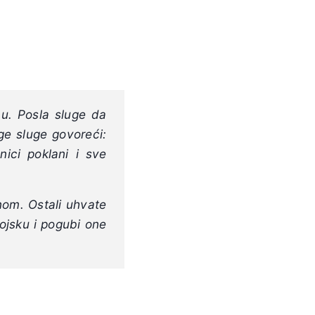
mu. Posla sluge da
ge sluge govoreći:
nici poklani i sve
nom. Ostali uhvate
vojsku i pogubi one