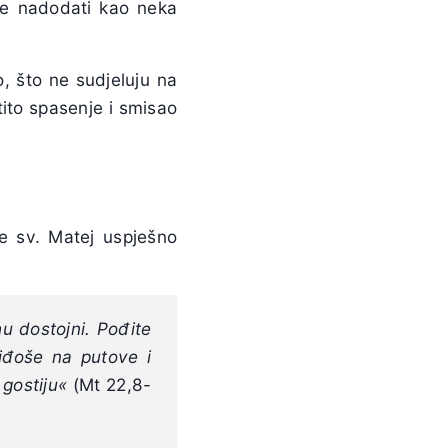
se nadodati kao neka
, što ne sudjeluju na
tito spasenje i smisao
e sv. Matej uspješno
hu dostojni. Pođite
ziđoše na putove i
gostiju
«
(Mt 22,8-