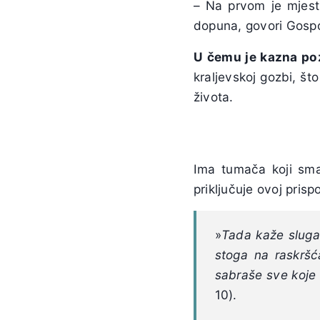
– Na prvom je mjest
dopuna, govori Gospo
U čemu je kazna po
kraljevskoj gozbi, št
života.
Ima tumača koji sma
priključuje ovoj prisp
»
Tada kaže slugam
stoga na raskršć
sabraše sve koje 
10).