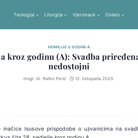
Teologija
Liturgija
Vjeronauk
Ostalo
HOMILIJE U GODINI A
ja kroz godinu (A): Svadba priređen
nedostojni
msgr. dr. Ratko Perić
12. listopada 2023.
e inačice Isusove prispodobe o uzvanicima na svad
rkva čita 28. nedjelje kroz godinu A.