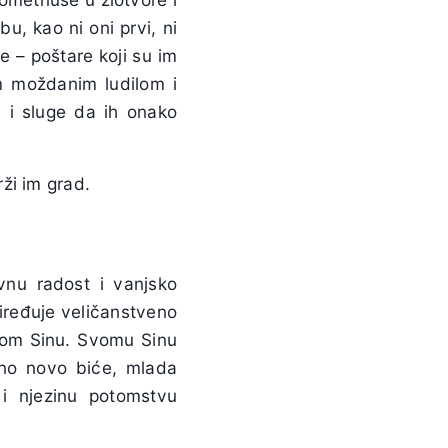
u, kao ni oni prvi, ni
ge – poštare koji su im
im moždanim ludilom i
, i sluge da ih onako
rži im grad.
vnu radost i vanjsko
riređuje veličanstveno
nom Sinu. Svomu Sinu
edno novo biće, mlada
 i njezinu potomstvu