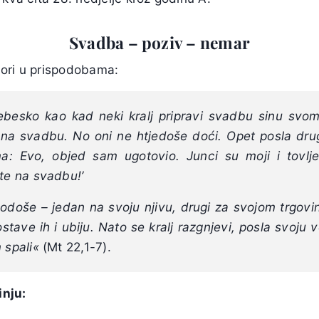
Svadba – poziv – nemar
ori u prispodobama:
nebesko kao kad neki kralj pripravi svadbu sinu svo
na svadbu. No oni ne htjedoše doći. Opet posla dru
ma: Evo, objed sam ugotovio. Junci su moji i tovlje
ite na svadbu!’
 odoše – jedan na svoju njivu, drugi za svojom trgovi
stave ih i ubiju. Nato se kralj razgnjevi, posla svoju 
 spali
«
(Mt 22,1-7).
nju: