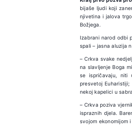
bijaše ljudi koji zan
njivetina i jalova tr
Božjega.
Izabrani narod odbi 
spali – jasna aluzija
– Crkva svake nedjelj
na slavljenje Boga m
se ispričavaju, niti
presvetoj Euharistiji
nekoj kapelici u sabr
– Crkva poziva vjernik
ispraznih djela. Bar
svojom ekonomijom i 