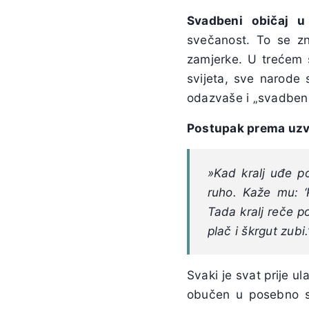
Svadbeni običaj u
svečanost. To se zna
zamjerke. U trećem 
svijeta, sve narode 
odazvaše i „svadbena 
Postupak prema uzv
»
Kad kralj uđe p
ruho. Kaže mu: ‘
Tada kralj reče po
plač i škrgut zubi
Svaki je svat prije u
obučen u posebno sv