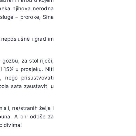
a neka njihova nerodna
 sluge – proroke, Sina
 neposlušne i grad im
gozbu, za stol riječi,
 15% u prosjeku. Niti
i, nego prisustvovati
pola sata zaustaviti u
sli, na/stranih želja i
tpuna. A oni odoše za
cidivima!