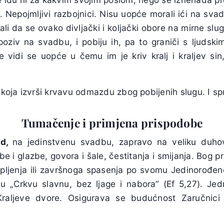
. Nepojmljivi razbojnici. Nisu uopće morali ići na svadb
ali da se ovako divljački i koljački obore na mirne slu
 poziv na svadbu, i pobiju ih, pa to graniči s ljudsk
 vidi se uopće u čemu im je kriv kralj i kraljev sin
 koja izvrši krvavu odmazdu zbog pobijenih slugu. I sp
Tumačenje i primjena prispodobe
ed,
na jedinstvenu svadbu, zapravo na veliku duho
be i glazbe, govora i šale, čestitanja i smijanja. Bog p
upljenja ili završnoga spasenja po svomu Jedinorođe
cu „Crkvu slavnu, bez ljage i nabora“ (Ef 5,27). J
Kraljeve dvore. Osigurava se budućnost Zaručnici