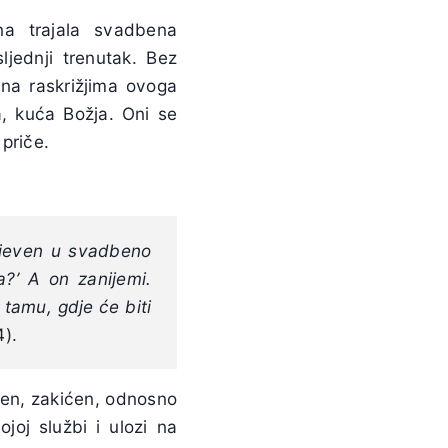
na trajala svadbena
ljednji trenutak. Bez
na raskrižjima ovoga
a, kuća Božja. Oni se
priče.
odjeven u svadbeno
?’ A on zanijemi.
 tamu, gdje će biti
4).
ačen, zakićen, odnosno
oj službi i ulozi na