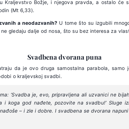
u Kraljevstvo Božje, i njegova pravda, a ostalo će 
din (Mt 6,33).
zvanih a neodazvanih?
U tome što su izgubili mnogo
o ne gledaju dalje od nosa, što su bez interesa za vlas
Svadbena dvorana puna
traju da je ovo druga samostalna parabola, samo j
odobi o kraljevskoj svadbi.
a: ‘Svadba je, evo, pripravljena ali uzvanici ne bija
a i koga god nađete, pozovite na svadbu!’
Sluge i
nađoše – i zle i dobre. I svadbena se dvorana napuni 