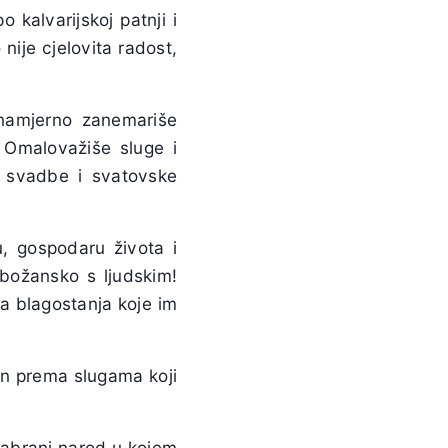
 kalvarijskoj patnji i
nije cjelovita radost,
i namjerno zanemariše
 Omalovažiše sluge i
ve svadbe i svatovske
u, gospodaru života i
 božansko s ljudskim!
ga blagostanja koje im
in prema slugama koji
zabrani narod u kojem