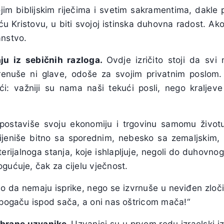
im biblijskim riječima i svetim sakramentima, dakle po
u Kristovu, u biti svojoj istinska duhovna radost. Ako 
anstvo.
ju iz sebičnih razloga.
Ovdje izričito stoji da sv
krenuše ni glave, odoše za svojim privatnim poslom.
ći: važniji su nama naši tekući posli, nego kralje
etpostaviše svoju ekonomiju i trgovinu samomu život
ijeniše bitno sa sporednim, nebesko sa zemaljskim,
erijalnoga stanja, koje ishlapljuje, negoli do duhovno
gućuje, čak za cijelu vječnost.
amo da nemaju isprike, nego se izvrnuše u neviđen zloč
a pogaču ispod sača, a oni nas oštricom mača!“
obrane uzvanike.
Uzvanici su u prvom redu izraelski i