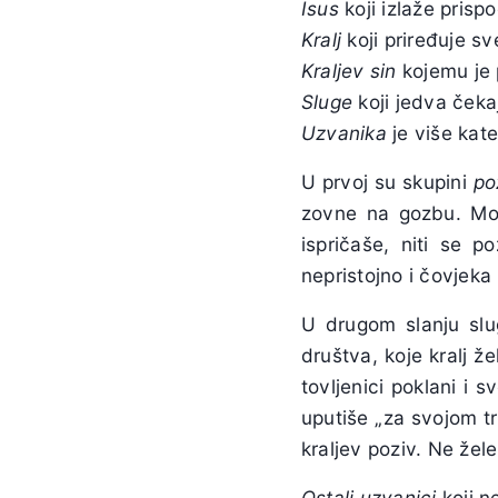
Isus
koji izlaže prisp
Kralj
koji priređuje s
Kraljev sin
kojemu je 
Sluge
koji jedva čeka
Uzvanika
je više kate
U prvoj su skupini
po
zovne na gozbu. Mož
ispričaše, niti se p
nepristojno i čovjeka
U drugom slanju slu
društva, koje kralj že
tovljenici poklani i s
uputiše „za svojom tr
kraljev poziv. Ne žel
Ostali
uzvanici
koji n