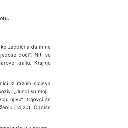
otu.
ako zaobići a da ih ne
edoše doći“. Niti se
arove kralju. Krajnje
nici iz raznih slojeva
poziv: „Junci su moji i
ju njivu“; trgovci se
oženio (14,20). Odbiše
ometnuše u zlotvore i