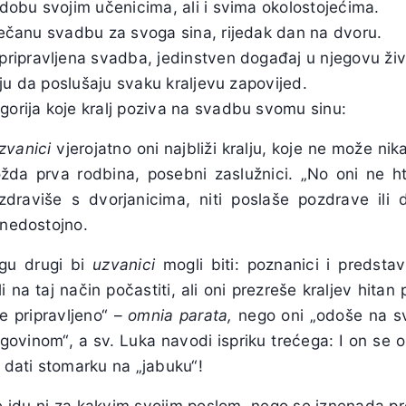
odobu svojim učenicima, ali i svima okolostojećima.
večanu svadbu za svoga sina, rijedak dan na dvoru.
pripravljena svadba, jedinstven događaj u njegovu živ
ju da poslušaju svaku kraljevu zapovijed.
gorija koje kralj poziva na svadbu svomu sinu:
zvanici
vjerojatno oni najbliži kralju, koje ne može nik
da prva rodbina, posebni zaslužnici. „No oni ne htj
ozdraviše s dvorjanicima, niti poslaše pozdrave ili d
 nedostojno.
gu drugi bi
uzvanici
mogli biti: poznanici i predstav
li na taj način počastiti, ali oni prezreše kraljev hitan 
ve pripravljeno“ –
omnia parata,
nego oni „odoše na svo
govinom“, a sv. Luka navodi ispriku trećega: I on se 
e dati stomarku na „jabuku“!
e idu ni za kakvim svojim poslom, nego se iznenada pr