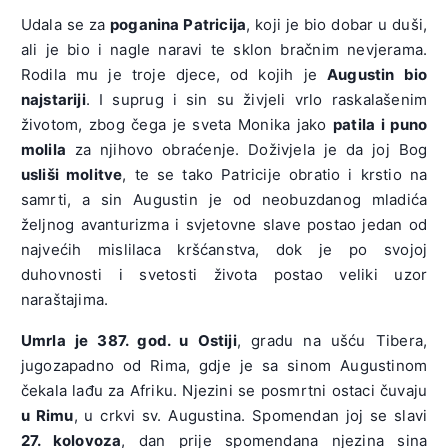
Udala se za
poganina Patricija
, koji je bio dobar u duši,
ali je bio i nagle naravi te sklon bračnim nevjerama.
Rodila mu je troje djece, od kojih je
Augustin bio
najstariji
. I suprug i sin su živjeli vrlo raskalašenim
životom, zbog čega je sveta Monika jako
patila i puno
molila
za njihovo obraćenje. Doživjela je da joj Bog
usliši molitve
, te se tako Patricije obratio i krstio na
samrti, a sin Augustin je od neobuzdanog mladića
željnog avanturizma i svjetovne slave postao jedan od
najvećih mislilaca kršćanstva, dok je po svojoj
duhovnosti i svetosti života postao veliki uzor
naraštajima.
Umrla je 387. god. u Ostiji
, gradu na ušću Tibera,
jugozapadno od Rima, gdje je sa sinom Augustinom
čekala lađu za Afriku. Njezini se posmrtni ostaci čuvaju
u Rimu
, u crkvi sv. Augustina. Spomendan joj se slavi
27. kolovoza
, dan prije spomendana njezina sina