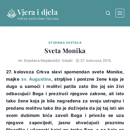
Skip
Vjera i djela
to
content
PORTAL KATOLIČKIH TEOLOGA
STOPAMA SVETACA
Sveta Monika
mr. Snježana Majdandžić-Gladić
27. kolovoza 2015.
27. kolovoza Crkva slavi spomendan svete Monike,
majke
sv. Augustina
, strpljive i ponizne žene koja je
dugo u samoći i molitvi patila zato što joj sin živi
odbacujući Boga i prezirući njegove zakone, ali isto
tako žene koja je bila nagrađena za svoju ustrajnu i
predanu molitvu tako što je doživjela da joj taj isti sin
svom dubinom bića zavoli Boga i priveže se uza
njegove zapovijedi, jasno shvaćajući prazninu
filozofije i učenosti kojoj ne treba Bog, a za koje se