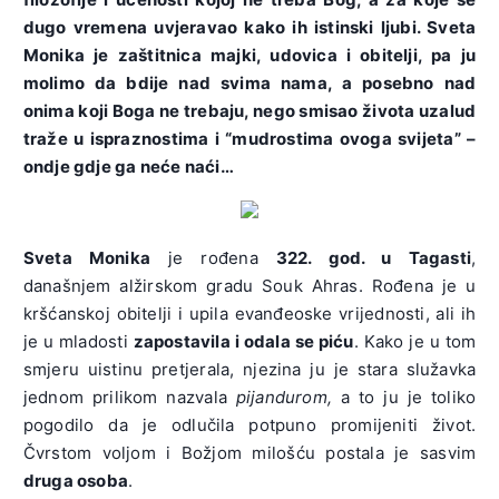
dugo vremena uvjeravao kako ih istinski ljubi. Sveta
Monika je zaštitnica majki, udovica i obitelji, pa ju
molimo da bdije nad svima nama, a posebno nad
onima koji Boga ne trebaju, nego smisao života uzalud
traže u ispraznostima i “mudrostima ovoga svijeta” –
ondje gdje ga neće naći…
Sveta Monika
je rođena
322. god. u Tagasti
,
današnjem alžirskom gradu Souk Ahras. Rođena je u
kršćanskoj obitelji i upila evanđeoske vrijednosti, ali ih
je u mladosti
zapostavila i odala se piću
. Kako je u tom
smjeru uistinu pretjerala, njezina ju je stara služavka
jednom prilikom nazvala
pijandurom,
a to ju je toliko
pogodilo da je odlučila potpuno promijeniti život.
Čvrstom voljom i Božjom milošću postala je sasvim
druga osoba
.