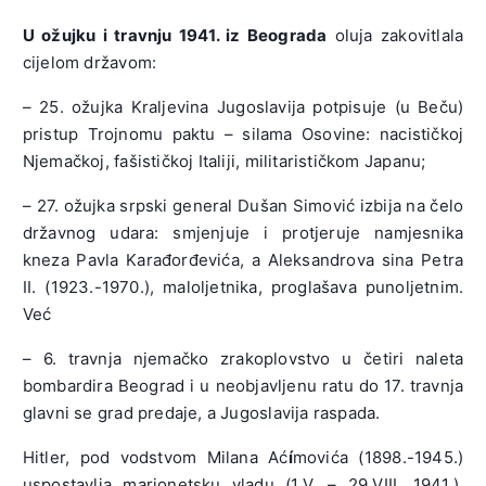
U ožujku i travnju 1941. iz Beograda
oluja zakovitlala
cijelom državom:
– 25. ožujka Kraljevina Jugoslavija potpisuje (u Beču)
pristup Trojnomu paktu – silama Osovine: nacističkoj
Njemačkoj, fašističkoj Italiji, militarističkom Japanu;
– 27. ožujka srpski general Dušan Simović izbija na čelo
državnog udara: smjenjuje i protjeruje namjesnika
kneza Pavla Karađorđevića, a Aleksandrova sina Petra
II. (1923.-1970.), maloljetnika, proglašava punoljetnim.
Već
– 6. travnja njemačko zrakoplovstvo u četiri naleta
bombardira Beograd i u neobjavljenu ratu do 17. travnja
glavni se grad predaje, a Jugoslavija raspada.
Hitler, pod vodstvom Milana Ać
í
movića (1898.-1945.)
uspostavlja marionetsku vladu (1.V. – 29.VIII. 1941.).