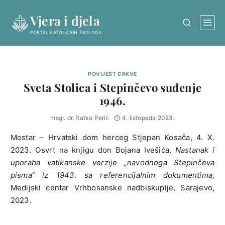
Skip
Vjera i djela
to
content
PORTAL KATOLIČKIH TEOLOGA
POVIJEST CRKVE
Sveta Stolica i Stepinčevo suđenje
1946.
msgr. dr. Ratko Perić
4. listopada 2023.
Mostar – Hrvatski dom herceg Stjepan Kosača, 4. X.
2023. Osvrt na knjigu don Bojana Ivešića,
Nastanak i
uporaba vatikanske verzije „navodnoga Stepinčeva
pisma“ iz 1943. sa referencijalnim dokumentima,
Medijski centar Vrhbosanske nadbiskupije, Sarajevo,
2023.