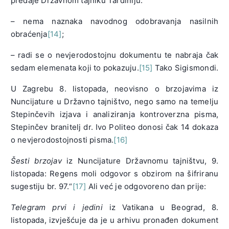
predaje Državnom tajniku Tardiniju:
– nema naznaka navodnog odobravanja nasilnih
obraćenja
[14]
;
– radi se o nevjerodostojnu dokumentu te nabraja čak
sedam elemenata koji to pokazuju.
[15]
Tako Sigismondi.
U Zagrebu 8. listopada, neovisno o brzojavima iz
Nuncijature u Državno tajništvo, nego samo na temelju
Stepinčevih izjava i analiziranja kontroverzna pisma,
Stepinčev branitelj dr. Ivo Politeo donosi čak 14 dokaza
o nevjerodostojnosti pisma.
[16]
Šesti brzojav
iz Nuncijature Državnomu tajništvu, 9.
listopada: Regens moli odgovor s obzirom na šifriranu
sugestiju br. 97.“
[17]
Ali već je odgovoreno dan prije:
Telegram prvi i jedini
iz Vatikana u Beograd, 8.
listopada, izvješćuje da je u arhivu pronađen dokument