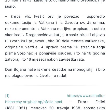
20. lipnja 1943. Zašto je to učinjeno mimo Stepinca, nije
jasno.
–
Treće,
vlč. Ivešić prvi je povezao i usporedio
dokumentaciju iz Vatikana i iz Zavoda sv. Jeronima,
neke dokumente iz Vatikana marljivo prepisao, a ostalo
skenirao iz Draganovićeve kutije, transkribirao i objavio
u izvorniku i prijevodu, oko 30 dokumenata vatikanske,
originalne verzije. A upravo prema 16 stranica toga
pisma Stepinac je ponajviše osuđen, i to na 16 godina
zatvora, i to 16 mjeseci nakon završetka rata.
Don Bojanu naše iskrene čestitke na monografiji, i bilo
mu blagoslovno i u životu i u radu!
[1]
https://www.catholic-
hierarchy.org/bishop/bfelic.html
– Ettore Felici
(1881.-1951.) imenovan 20. travnja 1938. apostolskim