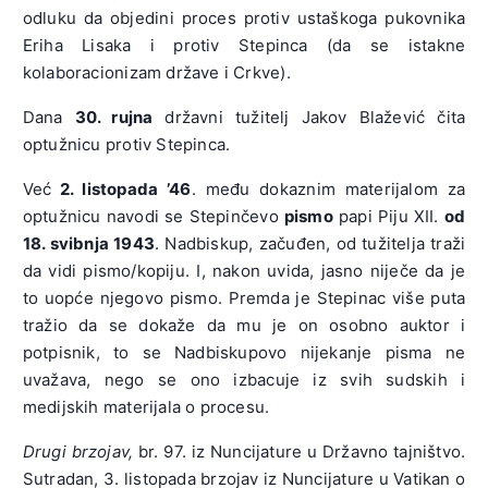
odluku da objedini proces protiv ustaškoga pukovnika
Eriha Lisaka i protiv Stepinca (da se istakne
kolaboracionizam države i Crkve).
Dana
30. rujna
državni tužitelj Jakov Blažević čita
optužnicu protiv Stepinca.
Već
2. listopada ’46
. među dokaznim materijalom za
optužnicu navodi se Stepinčevo
pismo
papi Piju XII.
od
18. svibnja 1943
. Nadbiskup, začuđen, od tužitelja traži
da vidi pismo/kopiju. I, nakon uvida, jasno niječe da je
to uopće njegovo pismo. Premda je Stepinac više puta
tražio da se dokaže da mu je on osobno auktor i
potpisnik, to se Nadbiskupovo nijekanje pisma ne
uvažava, nego se ono izbacuje iz svih sudskih i
medijskih materijala o procesu.
Drugi brzojav,
br. 97. iz Nuncijature u Državno tajništvo.
Sutradan, 3. listopada brzojav iz Nuncijature u Vatikan o