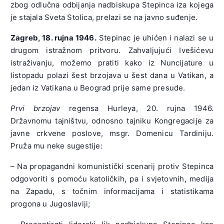
zbog odlučna odbijanja nadbiskupa Stepinca iza kojega
je stajala Sveta Stolica, prelazi se na javno suđenje.
Zagreb, 18. rujna 1946.
Stepinac je uhićen i nalazi se u
drugom istražnom pritvoru. Zahvaljujući Ivešićevu
istraživanju, možemo pratiti kako iz Nuncijature u
listopadu polazi šest brzojava u šest dana u Vatikan, a
jedan iz Vatikana u Beograd prije same presude.
Prvi brzojav
regensa Hurleya, 20. rujna 1946.
Državnomu tajništvu, odnosno tajniku Kongregacije za
javne crkvene poslove, msgr. Domenicu Tardiniju.
Pruža mu neke sugestije:
– Na propagandni komunistički scenarij protiv Stepinca
odgovoriti s pomoću katoličkih, pa i svjetovnih, medija
na Zapadu, s točnim informacijama i statistikama
progona u Jugoslaviji;