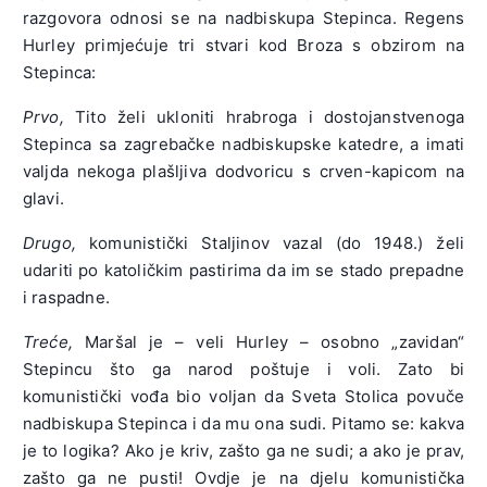
razgovora odnosi se na nadbiskupa Stepinca. Regens
Hurley primjećuje tri stvari kod Broza s obzirom na
Stepinca:
Prvo,
Tito želi ukloniti hrabroga i dostojanstvenoga
Stepinca sa zagrebačke nadbiskupske katedre, a imati
valjda nekoga plašljiva dodvoricu s crven-kapicom na
glavi.
Drugo,
komunistički Staljinov vazal (do 1948.) želi
udariti po katoličkim pastirima da im se stado prepadne
i raspadne.
Treće,
Maršal je – veli Hurley – osobno „zavidan“
Stepincu što ga narod poštuje i voli. Zato bi
komunistički vođa bio voljan da Sveta Stolica povuče
nadbiskupa Stepinca i da mu ona sudi. Pitamo se: kakva
je to logika? Ako je kriv, zašto ga ne sudi; a ako je prav,
zašto ga ne pusti! Ovdje je na djelu komunistička