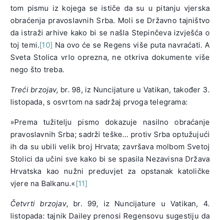
tom pismu iz kojega se ističe da su u pitanju vjerska
obraćenja pravoslavnih Srba. Moli se Državno tajništvo
da istraži arhive kako bi se našla Stepinčeva izvješća o
toj temi.
[10]
Na ovo će se Regens više puta navraćati. A
Sveta Stolica vrlo oprezna, ne otkriva dokumente više
nego što treba.
Treći brzojav,
br. 98, iz Nuncijature u Vatikan, također 3.
listopada, s osvrtom na sadržaj prvoga telegrama:
»Prema tužitelju pismo dokazuje nasilno obraćanje
pravoslavnih Srba; sadrži teške… protiv Srba optužujući
ih da su ubili velik broj Hrvata; završava molbom Svetoj
Stolici da učini sve kako bi se spasila Nezavisna Država
Hrvatska kao nužni preduvjet za opstanak katoličke
vjere na Balkanu.«
[11]
Četvrti brzojav
, br. 99, iz Nuncijature u Vatikan, 4.
listopada: tajnik Dailey prenosi Regensovu sugestiju da