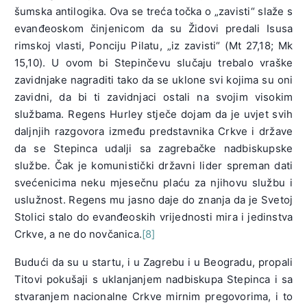
šumska antilogika. Ova se treća točka o „zavisti“ slaže s
evanđeoskom činjenicom da su Židovi predali Isusa
rimskoj vlasti, Ponciju Pilatu, „iz zavisti“ (Mt 27,18; Mk
15,10). U ovom bi Stepinčevu slučaju trebalo vraške
zavidnjake nagraditi tako da se uklone svi kojima su oni
zavidni, da bi ti zavidnjaci ostali na svojim visokim
službama. Regens Hurley stječe dojam da je uvjet svih
daljnjih razgovora između predstavnika Crkve i države
da se Stepinca udalji sa zagrebačke nadbiskupske
službe. Čak je komunistički državni lider spreman dati
svećenicima neku mjesečnu plaću za njihovu službu i
uslužnost. Regens mu jasno daje do znanja da je Svetoj
Stolici stalo do evanđeoskih vrijednosti mira i jedinstva
Crkve, a ne do novčanica.
[8]
Budući da su u startu, i u Zagrebu i u Beogradu, propali
Titovi pokušaji s uklanjanjem nadbiskupa Stepinca i sa
stvaranjem nacionalne Crkve mirnim pregovorima, i to