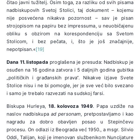
čitao javni tužitelj. Osim toga, za razliku od svih pisama
nadbiskupovih Svetoj Stolici, taj dokument – kojemu
nije posvećena nikakva pozornost – sav je pisan
strojopisom na papiru bez impressuma, u neuobičajenu
obliku s obzirom na korespondenciju sa Svetom
Stolicom, i bez pečata, i, što je još značajnije,
nepotpisan.«
[19]
Dana 11. listopada
proglašena je presuda: Nadbiskup je
osuđen na 16 godina zatvora i 5 daljnjih godina gubitka
„političkih i građanskih prava“. Nikakve izjave Svete
Stolice nisu i ne bi pomogle, jer je sve već bilo svezano
i samo je trebalo razvezati na sudskoj farsi.
Biskupa Hurleya,
18. kolovoza 1949
. Papa uzdiže na
naslov nadbiskupa
ad personam,
pretpostavljamo i kao
nagradu za dobro obavljen posao u Stepinčevu
procesu. On odlazi iz Beograda već 1950., a msgr. Silvio
Oddi, Talijan, koji je imenovan službenikom Nuncijature