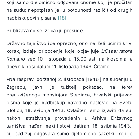
koji samo djelomično odgovara onome koji je pročitan
na sudu; nepotpisan je, u potpunosti različit od drugih
nadbiskupovih pisama.
[18]
Približavamo se izricanju presude.
Državno tajništvo ide oprezno, ono ne želi učiniti krivi
korak, izdaje priopćenje koje objavljuje
L’Osservatore
Romano
već 10. listopada u 15.00 sati na kioscima, a
dnevnik nosi datum 11. listopada 1946. Čitamo:
»Na raspravi održanoj 2. listopada [1946.] na suđenju u
Zagrebu, javni je tužitelj pokazao, na teret
preuzvišenoga monsinjora Stepinca, hrvatski prijevod
pisma koje je nadbiskup navodno naslovio na Svetu
Stolicu, 18. svibnja 1943. Ovlašteni smo izjaviti da su,
nakon istraživanja provedenih u Arhivu Državnog
tajništva, nađeni neki listovi, datirani 18. svibnja 1943.,
čiji sadržaj odgovara samo djelomično sažetku koji je