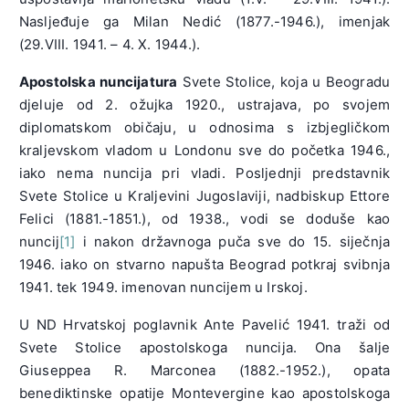
Nasljeđuje ga Milan Nedić (1877.-1946.), imenjak
(29.VIII. 1941. – 4. X. 1944.).
Apostolska nuncijatura
Svete Stolice, koja u Beogradu
djeluje od 2. ožujka 1920., ustrajava, po svojem
diplomatskom običaju, u odnosima s izbjegličkom
kraljevskom vladom u Londonu sve do početka 1946.,
iako nema nuncija pri vladi. Posljednji predstavnik
Svete Stolice u Kraljevini Jugoslaviji, nadbiskup Ettore
Felici (1881.-1851.), od 1938., vodi se doduše kao
nuncij
[1]
i nakon državnoga puča sve do 15. siječnja
1946. iako on stvarno napušta Beograd potkraj svibnja
1941. tek 1949. imenovan nuncijem u Irskoj.
U ND Hrvatskoj poglavnik Ante Pavelić 1941. traži od
Svete Stolice apostolskoga nuncija. Ona šalje
Giuseppea R. Marconea (1882.-1952.), opata
benediktinske opatije Montevergine kao apostolskoga