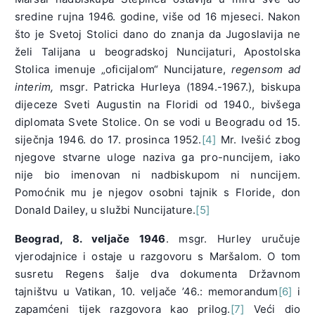
sredine rujna 1946. godine, više od 16 mjeseci. Nakon
što je Svetoj Stolici dano do znanja da Jugoslavija ne
želi Talijana u beogradskoj Nuncijaturi, Apostolska
Stolica imenuje „oficijalom“ Nuncijature,
regensom ad
interim,
msgr. Patricka Hurleya (1894.-1967.), biskupa
dijeceze Sveti Augustin na Floridi od 1940., bivšega
diplomata Svete Stolice. On se vodi u Beogradu od 15.
siječnja 1946. do 17. prosinca 1952.
[4]
Mr. Ivešić zbog
njegove stvarne uloge naziva ga pro-nuncijem, iako
nije bio imenovan ni nadbiskupom ni nuncijem.
Pomoćnik mu je njegov osobni tajnik s Floride, don
Donald Dailey, u službi Nuncijature.
[5]
Beograd, 8. veljače 1946
. msgr. Hurley uručuje
vjerodajnice i ostaje u razgovoru s Maršalom. O tom
susretu Regens šalje dva dokumenta Državnom
tajništvu u Vatikan, 10. veljače ’46.: memorandum
[6]
i
zapamćeni tijek razgovora kao prilog.
[7]
Veći dio