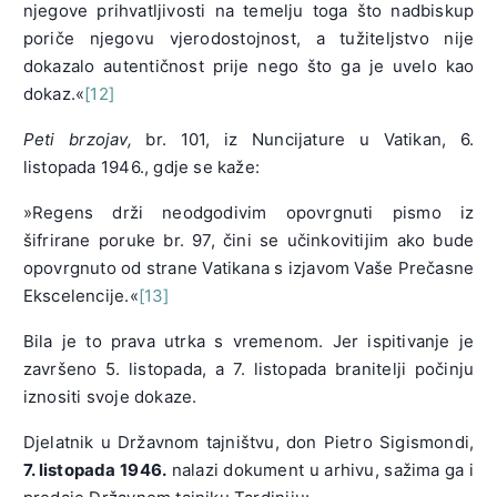
njegove prihvatljivosti na temelju toga što nadbiskup
poriče njegovu vjerodostojnost, a tužiteljstvo nije
dokazalo autentičnost prije nego što ga je uvelo kao
dokaz.«
[12]
Peti brzojav,
br. 101, iz Nuncijature u Vatikan, 6.
listopada 1946., gdje se kaže:
»Regens drži neodgodivim opovrgnuti pismo iz
šifrirane poruke br. 97, čini se učinkovitijim ako bude
opovrgnuto od strane Vatikana s izjavom Vaše Prečasne
Ekscelencije.«
[13]
Bila je to prava utrka s vremenom. Jer ispitivanje je
završeno 5. listopada, a 7. listopada branitelji počinju
iznositi svoje dokaze.
Djelatnik u Državnom tajništvu, don Pietro Sigismondi,
7. listopada 1946.
nalazi dokument u arhivu, sažima ga i