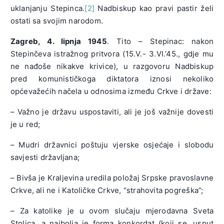
uklanjanju Stepinca.
[2]
Nadbiskup kao pravi pastir želi
ostati sa svojim narodom.
Zagreb, 4. lipnja 1945
. Tito – Stepinac: nakon
Stepinčeva istražnog pritvora (15.V.- 3.VI.’45., gdje mu
ne nađoše nikakve krivice), u razgovoru Nadbiskup
pred komunističkoga diktatora iznosi nekoliko
općevažećih načela u odnosima između Crkve i države:
– Važno je državu uspostaviti, ali je još važnije dovesti
je u red;
– Mudri državnici poštuju vjerske osjećaje i slobodu
savjesti državljana;
– Bivša je Kraljevina uredila položaj Srpske pravoslavne
Crkve, ali ne i Katoličke Crkve, “strahovita pogreška”;
– Za katolike je u ovom slučaju mjerodavna Sveta
Stolica, a najbolja je forma konkordat (koji se, usput