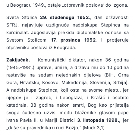
u Beogradu 1949., ostaje „otpravnik poslova“ do izgona.
Sveta Stolica
29. studenoga 1952.
, dan državnosti
SFRJ, najavljuje uzdignuće nadbiskupa Stepinca na
kardinalat. Jugoslavija prekida diplomatske odnose sa
Svetom Stolicom
17. prosinca 1952
. i protjeruje
otpravnika poslova iz Beograda.
Zaključak.
– Komunistički diktator, nakon 36 godina
(1945.-1981.) uprave, umire, a državu mu do 10 godina
rastaviše na sedam nejednakih dijelova (BiH, Crna
Gora, Hrvatska, Kosovo, Makedonija, Slovenija, Srbija).
A nadbiskupa Stepinca, koji osta na svome mjestu, jer
njegov je i Zagreb, i Lepoglava, i Krašić i osobito
katedrala, 38 godina nakon smrti, Bog kao prijatelja
svoga čudesno uzvisi među blaženike glasom pape
Ivana Pavla II. u Mariji Bistrici
3. listopada 1998.,
jer
„duše su pravednika u ruci Božjoj“ (Mudr 3,1).