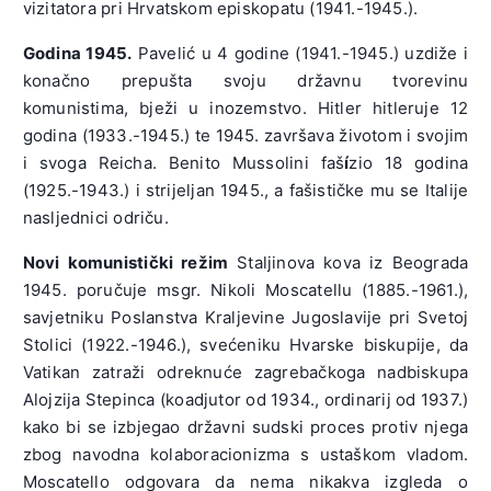
vizitatora pri Hrvatskom episkopatu (1941.-1945.).
Godina 1945.
Pavelić u 4 godine (1941.-1945.) uzdiže i
konačno prepušta svoju državnu tvorevinu
komunistima, bježi u inozemstvo. Hitler hitleruje 12
godina (1933.-1945.) te 1945. završava životom i svojim
i svoga Reicha. Benito Mussolini faš
í
zio 18 godina
(1925.-1943.) i strijeljan 1945., a fašističke mu se Italije
nasljednici odriču.
Novi komunistički režim
Staljinova kova iz Beograda
1945. poručuje msgr. Nikoli Moscatellu (1885.-1961.),
savjetniku Poslanstva Kraljevine Jugoslavije pri Svetoj
Stolici (1922.-1946.), svećeniku Hvarske biskupije, da
Vatikan zatraži odreknuće zagrebačkoga nadbiskupa
Alojzija Stepinca (koadjutor od 1934., ordinarij od 1937.)
kako bi se izbjegao državni sudski proces protiv njega
zbog navodna kolaboracionizma s ustaškom vladom.
Moscatello odgovara da nema nikakva izgleda o