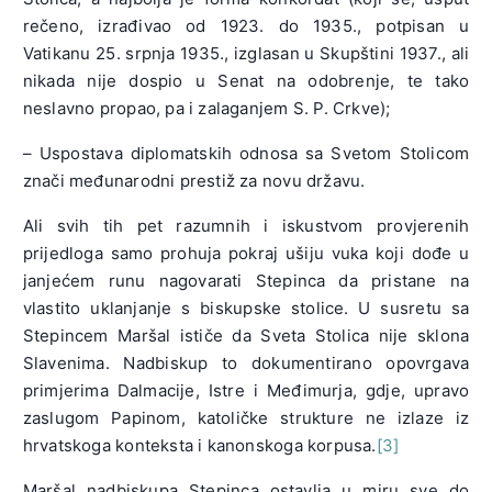
rečeno, izrađivao od 1923. do 1935., potpisan u
Vatikanu 25. srpnja 1935., izglasan u Skupštini 1937., ali
nikada nije dospio u Senat na odobrenje, te tako
neslavno propao, pa i zalaganjem S. P. Crkve);
– Uspostava diplomatskih odnosa sa Svetom Stolicom
znači međunarodni prestiž za novu državu.
Ali svih tih pet razumnih i iskustvom provjerenih
prijedloga samo prohuja pokraj ušiju vuka koji dođe u
janjećem runu nagovarati Stepinca da pristane na
vlastito uklanjanje s biskupske stolice. U susretu sa
Stepincem Maršal ističe da Sveta Stolica nije sklona
Slavenima. Nadbiskup to dokumentirano opovrgava
primjerima Dalmacije, Istre i Međimurja, gdje, upravo
zaslugom Papinom, katoličke strukture ne izlaze iz
hrvatskoga konteksta i kanonskoga korpusa.
[3]
Maršal nadbiskupa Stepinca ostavlja u miru sve do