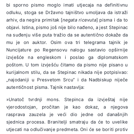
bi sporno pismo moglo imati utjecaja na definitivnu
odluku, stoga se Državno tajništvo umoljava da istraži
arhiv, da negira primitak [
negata ricevuta
] pisma i da to
objavi. Istina, pismo još nije bilo nađeno, a jest Stepinac
na suđenju više puta tražio da se autentično dokaže da
mu je on auktor. Osim ova tri telegrama tajnik je
Nuncijature po Regensovu nalogu sastavio opširnije
izvješće na engleskom i poslao ga diplomatskom
poštom. U tom izvješću čitamo da pismo nije pisano u
kurijalnom stilu, da se Stepinac nikada nije potpisivao:
„najodaniji u Presvetom Srcu“ i da Nadbiskup niječe
autentičnost pisma. Tajnik nastavlja:
»Unatoč tvrdnji mons. Stepinca da izvještaj nije
vjerodostojan, pročitan je kao dokaz, a njegova
rasprava zauzela je veći dio jedne od današnjih
sjednica procesa. Branitelji smatraju da će to uvelike
utjecati na odlučivanje predmeta. Oni će se boriti protiv