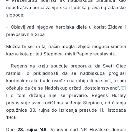
– Prezentirati liderski lik nadbiskupa Stepinca kao
neustrašiva borca za vjerska i ljudska prava i građanske
slobode;
– Objavljivati njegova herojska djela u korist Židova i
pravoslavnih Srba.
Možda bi se na taj način mogla izbjeći moguća smrtna
kazna koja prijeti Stepincu, misli Papin predstavnik.
– Regens na kraju upućuje preporuku da Sveti Otac
razmisli o prikladnosti da se nadbiskupa proglasi
kardinalom ako bude osuđen na robiju ili na smrt, a sam
očekuje da će se Nadbiskup držati „dostojanstveno“.
[9]
I o tom držanju nije se prevario. Regens Hurley
prisustvuje svim ročištima suđenja Stepincu, od čitanja
optužnice 30. rujna do izricanja presude 11. listopada
1946.
Dne
28. rujna ’46
. Vrhovni sud NR Hrvatske donosi