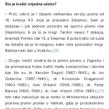
Što je Ivešić vrijedna učinio?
–
Prvo,
otkrio je i objavio vatikansku verziju pisma od
18. svibnja ’43. koje je pripisano Stepincu. Sam je
dokazao i još jednom potvrdio da sporno pismo nije
Stepinčevo. A za to je msgr. Tardini naveo 7 dokaza,
branitelj Politeo čak 14, a Stepinac 8 puta tražio od suda
da dokaže da je to njegovo, kako reče postulator msgr.
Batelja neki dan u Krašiću.
[20]
– Drugo,
Ivešić smatra da je pismo pisano u Zagrebu i
da pismopisca treba tražiti među svećenicima i laicima
kao što su: dr. Kerubin Šegvić (1867.-1945.), dr. Ivo
Guberina (1897.-1945.), dr. Krunoslav Draganović
(1903.-1983.), Ivan Oršanić (1904.-1968.), dr. Petar
Bareza (1905.-1960.), dr. Ivan Vitezić (1914.-1985.).
[21]
Isto tako naslućuje da je netko iz Ministarstva vanjskih
poslova pismo poslao u Vatikan, gdje je protokolirano