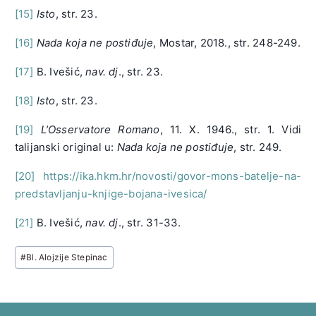
[15]
Isto
, str. 23.
[16]
Nada koja ne postiđuje
, Mostar, 2018., str. 248-249.
[17]
B. Ivešić,
nav. dj
., str. 23.
[18]
Isto
, str. 23.
[19]
L’Osservatore Romano
, 11. X. 1946., str. 1. Vidi
talijanski original u:
Nada koja ne postiđuje
, str. 249.
[20]
https://ika.hkm.hr/novosti/govor-mons-batelje-na-
predstavljanju-knjige-bojana-ivesica/
[21]
B. Ivešić,
nav. dj
., str. 31-33.
Post
#
Bl. Alojzije Stepinac
Tags: