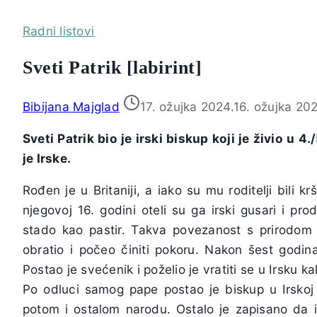
Radni listovi
Sveti Patrik [labirint]
Bibijana Majglad
17. ožujka 2024.
16. ožujka 202
Sveti Patrik bio je irski biskup koji je živio u 4
je Irske.
Rođen je u Britaniji, a iako su mu roditelji bili k
njegovoj 16. godini oteli su ga irski gusari i pr
stado kao pastir. Takva povezanost s prirodom 
obratio i počeo činiti pokoru. Nakon šest godina 
Postao je svećenik i poželio je vratiti se u Irsku k
Po odluci samog pape postao je biskup u Irskoj i
potom i ostalom narodu. Ostalo je zapisano da