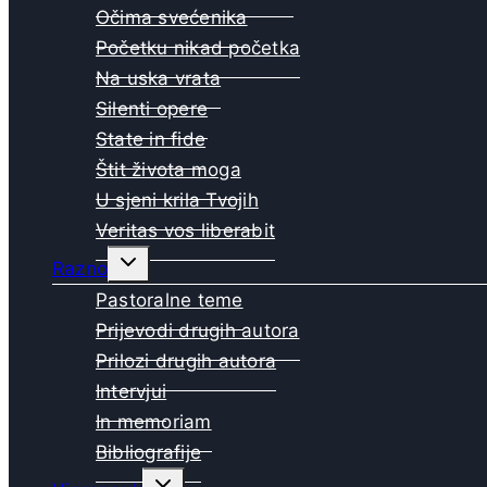
Očima svećenika
Početku nikad početka
Na uska vrata
Silenti opere
State in fide
Štit života moga
U sjeni krila Tvojih
Veritas vos liberabit
Toggle
Razno
child
menu
Pastoralne teme
Prijevodi drugih autora
Prilozi drugih autora
Intervjui
In memoriam
Bibliografije
Toggle