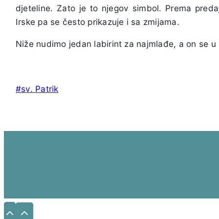
djeteline. Zato je to njegov simbol. Prema predaji
Irske pa se često prikazuje i sa zmijama.
Niže nudimo jedan labirint za najmlađe, a on se 
Post
#
sv. Patrik
Tags: