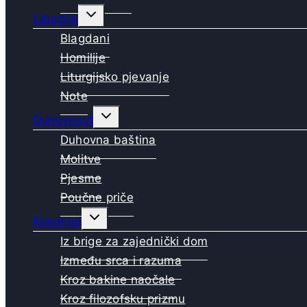
Toggle
Liturgija
child
menu
Blagdani
Homilije
Liturgijsko pjevanje
Note
Toggle
Duhovnost
child
menu
Duhovna baština
Molitve
Pjesme
Poučne priče
Toggle
Kolumne
child
menu
Iz brige za zajednički dom
Između srca i razuma
Kroz bakine naočale
Kroz filozofsku prizmu