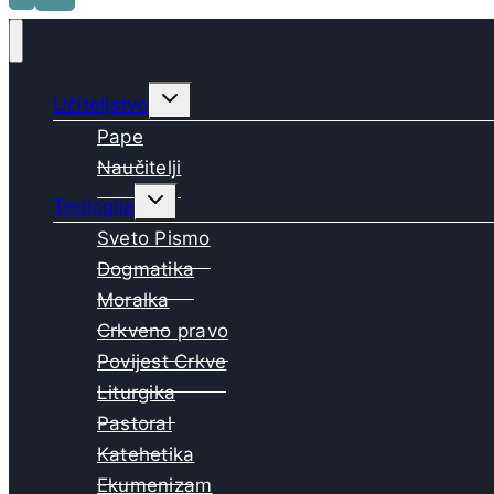
Toggle
Učiteljstvo
child
menu
Pape
Naučitelji
Toggle
Teologija
child
menu
Sveto Pismo
Dogmatika
Moralka
Crkveno pravo
Povijest Crkve
Liturgika
Pastoral
Katehetika
Ekumenizam