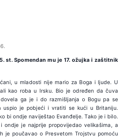
6.
./5. st. Spomendan mu je 17. ožujka i zaštitnik
ršćani, u mladosti nije mario za Boga i ljude. U
odali kao roba u Irsku. Bio je određen da čuva
dovela ga je i do razmišljanja o Bogu pa se
uspio je pobjeći i vratiti se kući u Britaniju.
ako bi ondje naviještao Evanđelje. Tako je i bilo.
 ondje je najprije propovijedao velikašima, a
 ih je poučavao o Presvetom Trojstvu pomoću