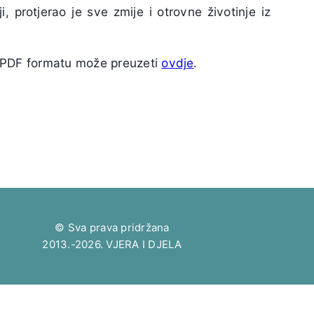
, protjerao je sve zmije i otrovne životinje iz
u PDF formatu može preuzeti
ovdje
.
© Sva prava pridržana
2013.-2026. VJERA I DJELA