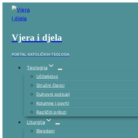
Skip
to
content
Vjera i djela
PORTAL KATOLIČKIH TEOLOGA
Teologija
Učiteljstvo
Stručni članci
Duhovni poticaji
Kolumne i osvrti
Različiti prilozi
Liturgija
Blagdani