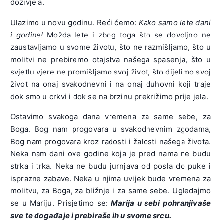
doživjela.
Ulazimo u novu godinu. Reći ćemo:
Kako samo lete dani
i godine!
Možda lete i zbog toga što se dovoljno ne
zaustavljamo u svome životu, što ne razmišljamo, što u
molitvi ne prebiremo otajstva našega spasenja, što u
svjetlu vjere ne promišljamo svoj život, što dijelimo svoj
život na onaj svakodnevni i na onaj duhovni koji traje
dok smo u crkvi i dok se na brzinu prekrižimo prije jela.
Ostavimo svakoga dana vremena za same sebe, za
Boga. Bog nam progovara u svakodnevnim zgodama,
Bog nam progovara kroz radosti i žalosti našega života.
Neka nam dani ove godine koja je pred nama ne budu
strka i trka. Neka ne budu jurnjava od posla do puke i
isprazne zabave. Neka u njima uvijek bude vremena za
molitvu, za Boga, za bližnje i za same sebe. Ugledajmo
se u Mariju. Prisjetimo se:
Marija u sebi pohranjivaše
sve te događaje i prebiraše ih u svome srcu.