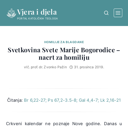
Skip
Vjera i djela
to
content
PORTAL KATOLIČKIH TEOLOGA
HOMILIJE ZA BLAGDANE
Svetkovina Svete Marije Bogorodice –
nacrt za homiliju
vlč. prof. dr. Zvonko Pažin
31. prosinca 2019.
Čitanja:
Br 6,22-27; Ps 67,2-3.5-8; Gal 4,4-7; Lk 2,16-21
Crkveni kalendar ne poznaje Nove godine. Danas u