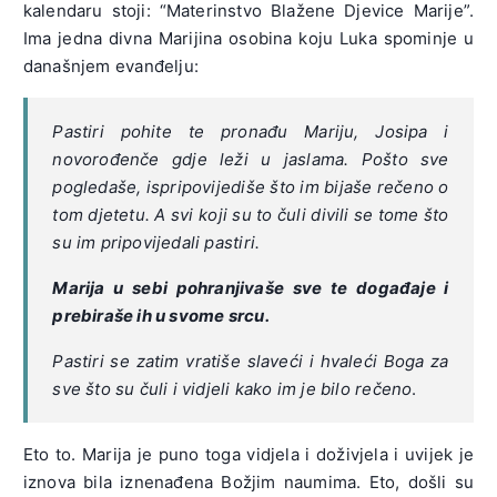
kalendaru stoji: “Materinstvo Blažene Djevice Marije”.
Ima jedna divna Marijina osobina koju Luka spominje u
današnjem evanđelju:
Pastiri
pohite te pronađu Mariju, Josipa i
novorođenče gdje leži u jaslama. Pošto sve
pogledaše, ispripovijediše što im bijaše rečeno o
tom djetetu. A svi koji su to čuli divili se tome što
su im pripovijedali pastiri.
Marija u sebi pohranjivaše sve te događaje i
prebiraše ih u svome srcu.
Pastiri se zatim vratiše slaveći i hvaleći Boga za
sve što su čuli i vidjeli kako im je bilo rečeno
.
Eto to. Marija je puno toga vidjela i doživjela i uvijek je
iznova bila iznenađena Božjim naumima. Eto, došli su