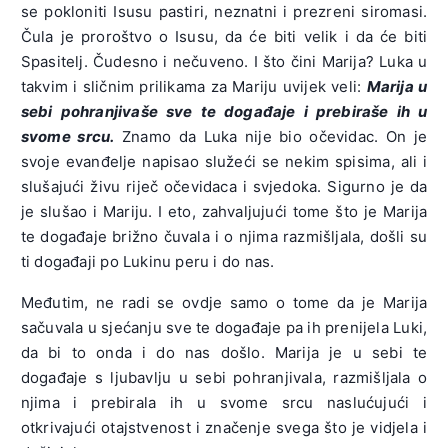
se pokloniti Isusu pastiri, neznatni i prezreni siromasi.
Čula je proroštvo o Isusu, da će biti velik i da će biti
Spasitelj. Čudesno i nečuveno. I što čini Marija? Luka u
takvim i sličnim prilikama za Mariju uvijek veli:
Marija u
sebi pohranjivaše sve te događaje i prebiraše ih u
svome srcu.
Znamo da Luka nije bio očevidac. On je
svoje evanđelje napisao služeći se nekim spisima, ali i
slušajući živu riječ očevidaca i svjedoka. Sigurno je da
je slušao i Mariju. I eto, zahvaljujući tome što je Marija
te događaje brižno čuvala i o njima razmišljala, došli su
ti događaji po Lukinu peru i do nas.
Međutim, ne radi se ovdje samo o tome da je Marija
sačuvala u sjećanju sve te događaje pa ih prenijela Luki,
da bi to onda i do nas došlo. Marija je u sebi te
događaje s ljubavlju u sebi pohranjivala, razmišljala o
njima i prebirala ih u svome srcu naslućujući i
otkrivajući otajstvenost i značenje svega što je vidjela i