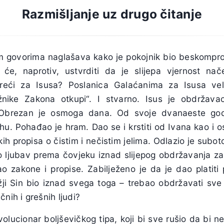
Razmišljanje uz drugo čitanje
m govorima naglašava kako je pokojnik bio beskompr
i će, naprotiv, ustvrditi da je slijepa vjernost na
 reći za Isusa? Poslanica Galaćanima za Isusa ve
nike Zakona otkupi“. I stvarno. Isus je obdržava
 Obrezan je osmoga dana. Od svoje dvanaeste god
hu. Pohađao je hram. Dao se i krstiti od Ivana kao i ost
ih propisa o čistim i nečistim jelima. Odlazio je subot
jao ljubav prema čovjeku iznad slijepog obdržavanja za
ao zakone i propise. Zabilježeno je da je dao platiti 
ožji Sin bio iznad svega toga – trebao obdržavati sve
nih i grešnih ljudi?
evolucionar boljševičkog tipa, koji bi sve rušio da bi 