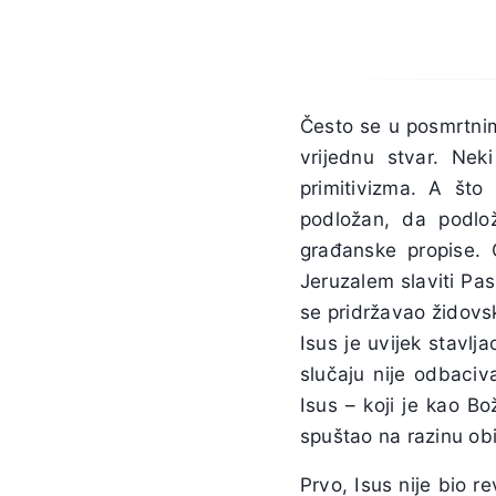
Često se u posmrtni
vrijednu stvar. Nek
primitivizma. A što
podložan, da podlož
građanske propise.
Jeruzalem slaviti Pas
se pridržavao židovsk
Isus je uvijek stavl
slučaju nije odbaciv
Isus – koji je kao B
spuštao na razinu obič
Prvo, Isus nije bio r