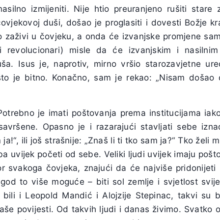
 nasilno izmijeniti. Nije htio preuranjeno rušiti star
ovjekovoj duši, došao je proglasiti i dovesti Božje kra
vo zaživi u čovjeku, a onda će izvanjske promjene sa
ni revolucionari) misle da će izvanjskim i nasilni
ša. Isus je, naprotiv, mirno vršio starozavjetne u
što je bitno. Konačno, sam je rekao: „Nisam došao 
trebno je imati poštovanja prema institucijama iako 
avršene. Opasno je i razarajući stavljati sebe izn
!“, ili još strašnije: „Znaš li ti tko sam ja?“ Tko želi m
ba uvijek početi od sebe. Veliki ljudi uvijek imaju pošt
or svakoga čovjeka, znajući da će najviše pridonijeti 
 god to više moguće – biti sol zemlje i svjetlost svij
bili i Leopold Mandić i Alojzije Stepinac, takvi su bili
naše povijesti. Od takvih ljudi i danas živimo. Svatko