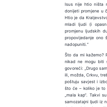
Isus nije htio ništa
donijeti promjene u č
Htio je da Kraljevst
mladi ljudi (i opas
promjenu ljudskih du
propovijedanje ono 
nadopuniti.“
Što da mi kažemo? Po
nikad ne mogu biti s
govoreći: „Drugo sam ja
ili, možda, Crkvu, tre
poštuju savjest i izb
što će – koliko je to
„mala kap“. Takvi su 
samozatajni ljudi iz 