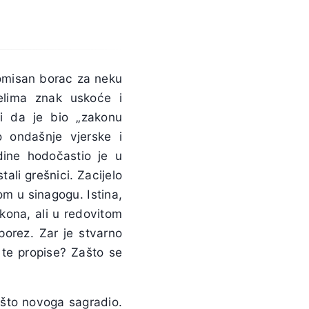
omisan borac za neku
čelima znak uskoće i
li da je bio „zakonu
o ondašnje vjerske i
ine hodočastio je u
ali grešnici. Zacijelo
om u sinagogu. Istina,
kona, ali u redovitom
porez. Zar je stvarno
 te propise? Zašto se
nešto novoga sagradio.