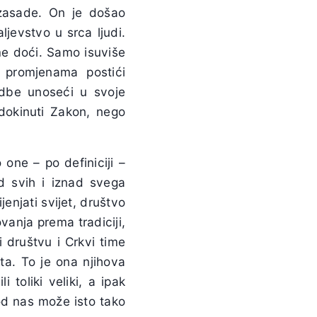
e zasade. On je došao
ljevstvo u srca ljudi.
me doći. Samo isuviše
m promjenama postići
redbe unoseći u svoje
dokinuti Zakon, nego
one – po definiciji –
ad svih i iznad svega
ijenjati svijet, društvo
ovanja prema tradiciji,
i društvu i Crkvi time
eta. To je ona njihova
 toliki veliki, a ipak
 od nas može isto tako