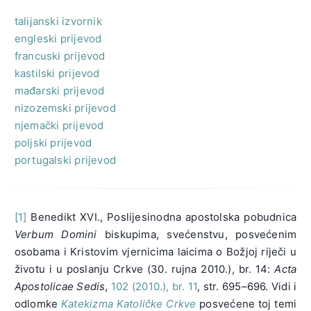
talijanski izvornik
engleski prijevod
francuski prijevod
kastilski prijevod
mađarski prijevod
nizozemski prijevod
njemački prijevod
poljski prijevod
portugalski prijevod
[1]
Benedikt XVI., Poslijesinodna apostolska pobudnica
Verbum Domini
biskupima, svećenstvu, posvećenim
osobama i Kristovim vjernicima laicima o Božjoj riječi u
životu i u poslanju Crkve (30. rujna 2010.), br. 14:
Acta
Apostolicae Sedis
,
102 (2010.), br. 11
, str. 695–696. Vidi i
odlomke
Katekizma Katoličke Crkve
posvećene toj temi