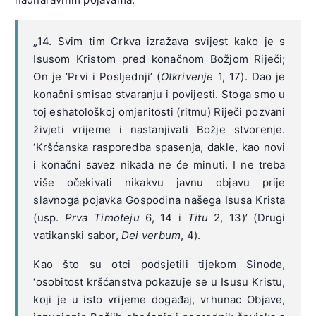
„14. Svim tim Crkva izražava svijest kako je s
Isusom Kristom pred konačnom Božjom Riječi;
On je ‘Prvi i Posljednji’ (
Otkrivenje
1, 17). Dao je
konačni smisao stvaranju i povijesti. Stoga smo u
toj eshatološkoj omjeritosti (ritmu) Riječi pozvani
živjeti vrijeme i nastanjivati Božje stvorenje.
‘Kršćanska rasporedba spasenja, dakle, kao novi
i konačni savez nikada ne će minuti. I ne treba
više očekivati nikakvu javnu objavu prije
slavnoga pojavka Gospodina našega Isusa Krista
(usp.
Prva Timoteju
6, 14 i
Titu
2, 13)’ (Drugi
vatikanski sabor,
Dei verbum
, 4).
Kao što su otci podsjetili tijekom Sinode,
‘osobitost kršćanstva pokazuje se u Isusu Kristu,
koji je u isto vrijeme događaj, vrhunac Objave,