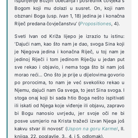
ispunjenje Božjih obećanja i posrednik čovjeka s
Bogom koji mu dolazi u susret. On, koji nam
obznani Boga (usp.
Ivan
1, 18) jedina je i konačna
Riječ predana čovječanstvu’ (
Propositiones
, 4).
Sveti Ivan od Križa lijepo je izrazio tu istinu:
‘Dajući nam, kao što nam je dao, svoga Sina koji
je Njegova jedina i konačna Riječ, u toj nam je
jedinoj Riječi i tom jedinom Riječju u jedan put
sve rekao i objavio, i nema toga što bi nam još
morao reći… Ono što je prije u dijelovima govorio
po prorocima, to nam je već svekoliko rekao u
Njemu, dajući nam Ga svega, to jest Sina svoga. I
stoga onaj koji bi sada htio Boga nešto ispitivati
ili iskati od Njega koje viđenje ili objavu, zapravo
bi Bogu nanosio uvrjedu, jer svoje oči ne bi
posve usmjerio na Krista tražeći izvan Njega još
kakvu stvar ili novost’ (
Uspon na goru Karmel
, II.
knjiga, 22. poglavlje, 3., 4. i 5. odlomak).