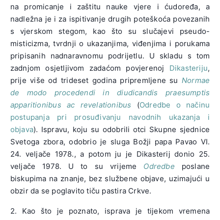
na promicanje i zaštitu nauke vjere i ćudoređa, a
nadležna je i za ispitivanje drugih poteškoća povezanih
s vjerskom stegom, kao što su slučajevi pseudo-
misticizma, tvrdnji o ukazanjima, viđenjima i porukama
pripisanih nadnaravnomu podrijetlu. U skladu s tom
zadnjom osjetljivom zadaćom povjerenoj
Dikasteriju
,
prije više od trideset godina pripremljene su
Normae
de modo procedendi in diudicandis praesumptis
apparitionibus ac revelationibus
(
Odredbe o načinu
postupanja pri prosuđivanju navodnih ukazanja i
objava
). Ispravu, koju su odobrili otci Skupne sjednice
Svetoga zbora, odobrio je sluga Božji papa Pavao VI.
24. veljače 1978., a potom ju je Dikasterij donio 25.
veljače 1978. U to su vrijeme
Odredbe
poslane
biskupima na znanje, bez službene objave, uzimajući u
obzir da se poglavito tiču pastira Crkve.
2. Kao što je poznato, isprava je tijekom vremena