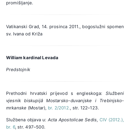
promišljanje.
Vatikanski Grad, 14. prosinca 2011., bogoslužni spomen
sv. Ivana od Križa
William kardinal Levada
Predstojnik
Prethodni hrvatski prijevod s engleskoga:
Službeni
vjesnik biskupijâ Mostarsko-duvanjske i Trebinjsko-
mrkanske
(Mostar),
br. 2/2012.
, str. 122–123.
Službena objava u:
Acta Apostolicae Sedis
,
CIV (2012.),
br. 6
, str. 497–500.