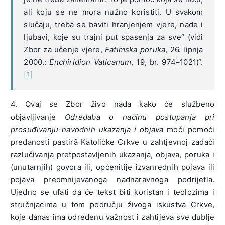
ali koju se ne mora nužno koristiti. U svakom
slučaju, treba se baviti hranjenjem vjere, nade i
ljubavi, koje su trajni put spasenja za sve“ (vidi
Zbor za učenje vjere,
Fatimska poruka
, 26. lipnja
2000.:
Enchiridion Vaticanum
, 19, br. 974–1021)“.
[1]
4. Ovaj se Zbor živo nada kako će službeno
objavljivanje
Odredaba o načinu postupanja pri
prosuđivanju navodnih ukazanja i objava
moći pomoći
predanosti pastirâ Katoličke Crkve u zahtjevnoj zadaći
razlučivanja pretpostavljenih ukazanja, objava, poruka i
(unutarnjih) govora ili, općenitije izvanrednih pojava ili
pojava predmnijevanoga nadnaravnoga podrijetla.
Ujedno se ufati da će tekst biti koristan i teolozima i
stručnjacima u tom području živoga iskustva Crkve,
koje danas ima određenu važnost i zahtijeva sve dublje