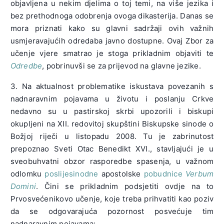
objavljena u nekim djelima o toj temi, na više jezika i
bez prethodnoga odobrenja ovoga dikasterija. Danas se
mora priznati kako su glavni sadržaji ovih važnih
usmjeravajućih odredaba javno dostupne. Ovaj Zbor za
učenje vjere smatrao je stoga prikladnim objaviti te
Odredbe
, pobrinuvši se za prijevod na glavne jezike.
3. Na aktualnost problematike iskustava povezanih s
nadnaravnim pojavama u životu i poslanju Crkve
nedavno su u pastirskoj skrbi upozorili i biskupi
okupljeni na XII. redovitoj skupštini Biskupske sinode o
Božjoj riječi u listopadu 2008. Tu je zabrinutost
prepoznao Sveti Otac Benedikt XVI., stavljajući je u
sveobuhvatni obzor rasporedbe spasenja, u važnom
odlomku
poslijesinodne
apostolske
pobudnice
Verbum
Domini
. Čini se prikladnim podsjetiti ovdje na to
Prvosvećenikovo učenje, koje treba prihvatiti kao poziv
da se odgovarajuća pozornost posvećuje tim
nadnaravnim pojavama: