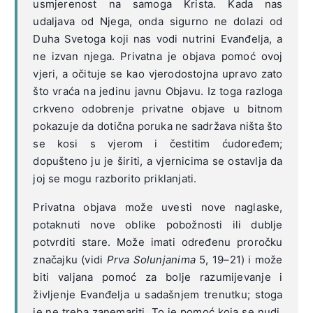
usmjerenost na samoga Krista. Kada nas
udaljava od Njega, onda sigurno ne dolazi od
Duha Svetoga koji nas vodi nutrini Evanđelja, a
ne izvan njega. Privatna je objava pomoć ovoj
vjeri, a očituje se kao vjerodostojna upravo zato
što vraća na jedinu javnu Objavu. Iz toga razloga
crkveno odobrenje privatne objave u bitnom
pokazuje da dotična poruka ne sadržava ništa što
se kosi s vjerom i čestitim ćudoređem;
dopušteno ju je širiti, a vjernicima se ostavlja da
joj se mogu razborito priklanjati.
Privatna objava može uvesti nove naglaske,
potaknuti nove oblike pobožnosti ili dublje
potvrditi stare. Može imati određenu proročku
značajku (vidi
Prva Solunjanima
5, 19–21) i može
biti valjana pomoć za bolje razumijevanje i
življenje Evanđelja u sadašnjem trenutku; stoga
je ne treba zanemariti. To je pomoć koja se nudi,