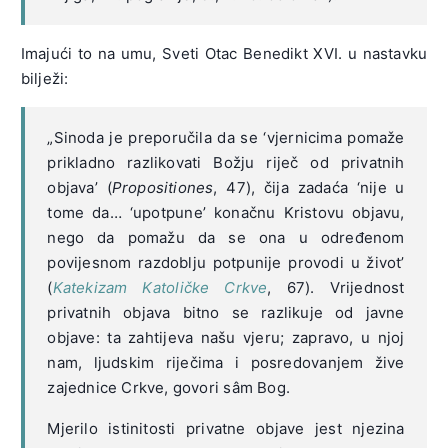
Imajući to na umu, Sveti Otac Benedikt XVI. u nastavku
bilježi:
„Sinoda je preporučila da se ‘vjernicima pomaže
prikladno razlikovati Božju riječ od privatnih
objava’ (
Propositiones
, 47), čija zadaća ‘nije u
tome da… ‘upotpune’ konačnu Kristovu objavu,
nego da pomažu da se ona u određenom
povijesnom razdoblju potpunije provodi u život’
(
Katekizam Katoličke Crkve
, 67). Vrijednost
privatnih objava bitno se razlikuje od javne
objave: ta zahtijeva našu vjeru; zapravo, u njoj
nam, ljudskim riječima i posredovanjem žive
zajednice Crkve, govori sâm Bog.
Mjerilo istinitosti privatne objave jest njezina