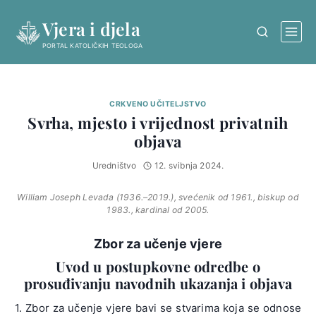
Skip
Vjera i djela
to
content
PORTAL KATOLIČKIH TEOLOGA
CRKVENO UČITELJSTVO
Svrha, mjesto i vrijednost privatnih
objava
Uredništvo
12. svibnja 2024.
William Joseph Levada (1936.–2019.), svećenik od 1961., biskup od
1983., kardinal od 2005.
Zbor za učenje vjere
Uvod u postupkovne odredbe o
prosuđivanju navodnih ukazanja i objava
1. Zbor za učenje vjere bavi se stvarima koja se odnose