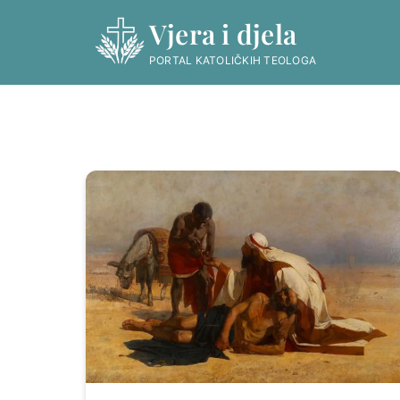
Skip
Vjera i djela
to
content
PORTAL KATOLIČKIH TEOLOGA