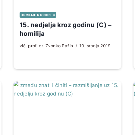
HOMILIJE U GODINI C
15. nedjelja kroz godinu (C) –
homilija
vlč. prof. dr. Zvonko Pažin
10. srpnja 2019.