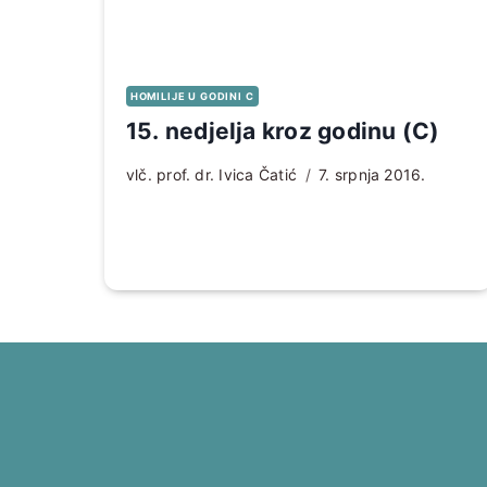
HOMILIJE U GODINI C
15. nedjelja kroz godinu (C)
vlč. prof. dr. Ivica Čatić
7. srpnja 2016.