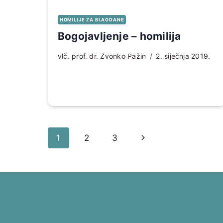
HOMILIJE ZA BLAGDANE
Bogojavljenje – homilija
vlč. prof. dr. Zvonko Pažin
2. siječnja 2019.
Page
Sljedeća
1
2
3
navigation
stranica