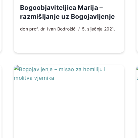
Bogoobjaviteljica Marija –
razmišljanje uz Bogojavljenje
don prof. dr. Ivan Bodrožić
5. siječnja 2021.