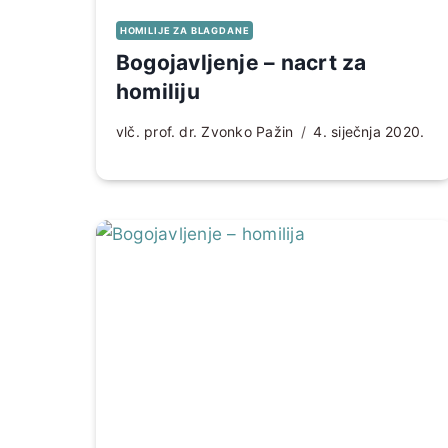
HOMILIJE ZA BLAGDANE
Bogojavljenje – nacrt za
homiliju
vlč. prof. dr. Zvonko Pažin
4. siječnja 2020.