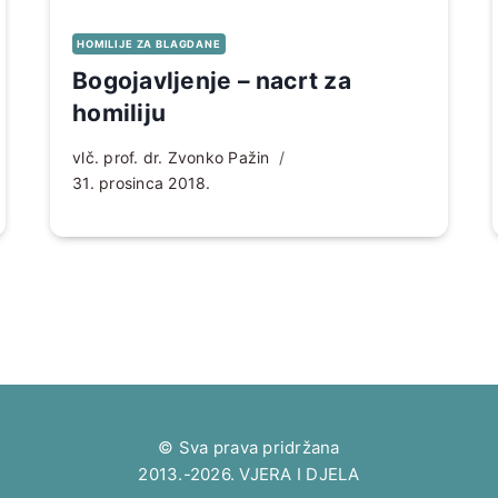
HOMILIJE ZA BLAGDANE
Bogojavljenje – nacrt za
homiliju
vlč. prof. dr. Zvonko Pažin
31. prosinca 2018.
© Sva prava pridržana
2013.-2026. VJERA I DJELA