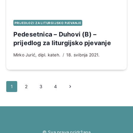
PRIJEDLOZI ZA LITURGIJSKO PJEVANJE
Pedesetnica – Duhovi (B) –
prijedlog za liturgijsko pjevanje
Mirko Jurić, dipl. kateh.
18. svibnja 2021.
Page
Sljedeća
1
2
3
4
navigation
stranica
© Sva prava pridržana