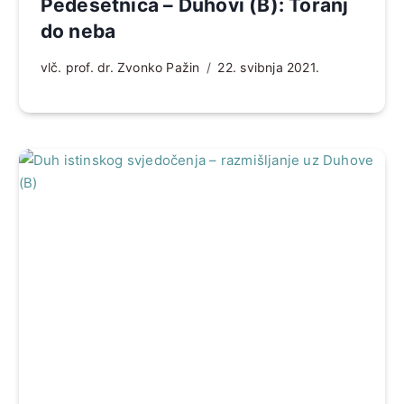
Pedesetnica – Duhovi (B): Toranj
do neba
vlč. prof. dr. Zvonko Pažin
22. svibnja 2021.