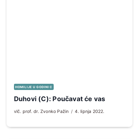
HOMILIJE U GODINI C
Duhovi (C): Poučavat će vas
vlč. prof. dr. Zvonko Pažin
4. lipnja 2022.