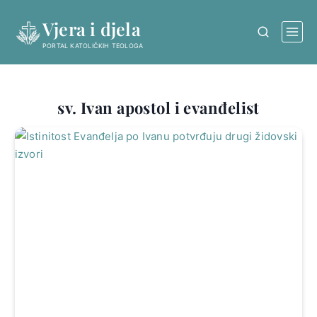
Skip
Vjera i djela
to
content
PORTAL KATOLIČKIH TEOLOGA
sv. Ivan apostol i evanđelist