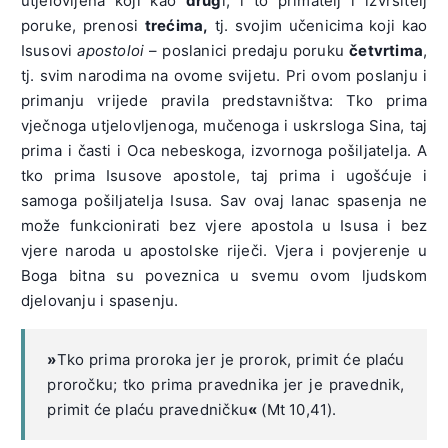
utjelovljena koji kao
drug
i, i to primatelj i izvršitelj
poruke, prenosi
trećima,
tj. svojim učenicima koji kao
Isusovi
apostoloi
– poslanici predaju poruku
četvrtima
,
tj. svim narodima na ovome svijetu. Pri ovom poslanju i
primanju vrijede pravila predstavništva: Tko prima
vječnoga utjelovljenoga, mučenoga i uskrsloga Sina, taj
prima i časti i Oca nebeskoga, izvornoga pošiljatelja. A
tko prima Isusove apostole, taj prima i ugošćuje i
samoga pošiljatelja Isusa. Sav ovaj lanac spasenja ne
može funkcionirati bez vjere apostola u Isusa i bez
vjere naroda u apostolske riječi. Vjera i povjerenje u
Boga bitna su poveznica u svemu ovom ljudskom
djelovanju i spasenju.
»
Tko prima proroka jer je prorok, primit će plaću
proročku; tko prima pravednika jer je pravednik,
primit će plaću pravedničku
«
(Mt 10,41).