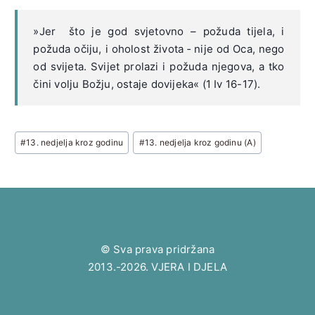
»Jer što je god svjetovno – požuda tijela, i
požuda očiju, i oholost života ‑ nije od Oca, nego
od svijeta. Svijet prolazi i požuda njegova, a tko
čini volju Božju, ostaje dovijeka« (1 Iv 16-17).
Post
#
13. nedjelja kroz godinu
#
13. nedjelja kroz godinu (A)
Tags:
© Sva prava pridržana
2013.-2026. VJERA I DJELA