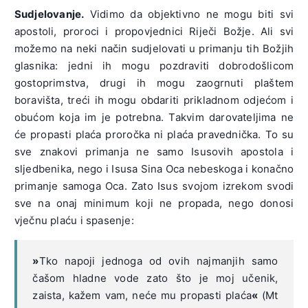
Sudjelovanje.
Vidimo da objektivno ne mogu biti svi
apostoli, proroci i propovjednici Riječi Božje. Ali svi
možemo na neki način sudjelovati u primanju tih Božjih
glasnika: jedni ih mogu pozdraviti dobrodošlicom
gostoprimstva, drugi ih mogu zaogrnuti plaštem
boravišta, treći ih mogu obdariti prikladnom odjećom i
obućom koja im je potrebna. Takvim darovateljima ne
će propasti plaća proročka ni plaća pravednička. To su
sve znakovi primanja ne samo Isusovih apostola i
sljedbenika, nego i Isusa Sina Oca nebeskoga i konačno
primanje samoga Oca. Zato Isus svojom izrekom svodi
sve na onaj minimum koji ne propada, nego donosi
vječnu plaću i spasenje:
»
Tko napoji jednoga od ovih najmanjih samo
čašom hladne vode zato što je moj učenik,
zaista, kažem vam, neće mu propasti plaća
«
(Mt