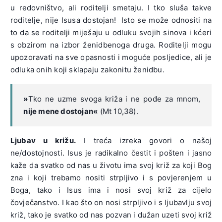
u redovništvo, ali roditelji smetaju. I tko sluša takve
roditelje, nije Isusa dostojan! Isto se može odnositi na
to da se roditelji miješaju u odluku svojih sinova i kćeri
s obzirom na izbor ženidbenoga druga. Roditelji mogu
upozoravati na sve opasnosti i moguće posljedice, ali je
odluka onih koji sklapaju zakonitu ženidbu.
»
Tko ne uzme svoga križa i ne pođe za mnom,
nije mene dostojan«
(Mt 10,38).
Ljubav u križu.
I treća izreka govori o našoj
ne/dostojnosti. Isus je radikalno čestit i pošten i jasno
kaže da svatko od nas u životu ima svoj križ za koji Bog
zna i koji trebamo nositi strpljivo i s povjerenjem u
Boga, tako i Isus ima i nosi svoj križ za cijelo
čovječanstvo. I kao što on nosi strpljivo i s ljubavlju svoj
križ, tako je svatko od nas pozvan i dužan uzeti svoj križ