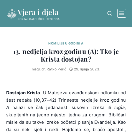
Skip
Vjera i djela
to
content
PORTAL KATOLIČKIH TEOLOGA
HOMILIJE U GODINI A
13. nedjelja kroz godinu (A): Tko je
Krista dostojan?
msgr. dr. Ratko Perić
29. lipnja 2023.
Dostojan Krista
. U Matejevu evanđeoskom odlomku od
šest redaka (10,37-42) Trinaeste nedjelje kroz godinu
A
nalazi se čak jedanaest Isusovih izreka ili
logìa
,
skupljenih na jedno mjesto, jedna za drugom. Bibličari
misle da su takve izreke početci pisanja Evanđelja. Kao
da su neki sjeli i rekli: Hajdemo se, braćo apostoli,