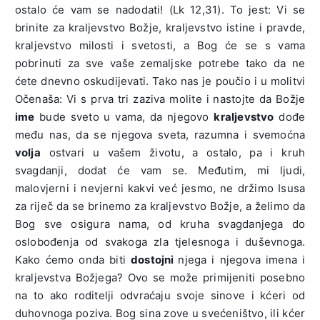
ostalo će vam se nadodati! (Lk 12,31). To jest: Vi se
brinite za kraljevstvo Božje, kraljevstvo istine i pravde,
kraljevstvo milosti i svetosti, a Bog će se s vama
pobrinuti za sve vaše zemaljske potrebe tako da ne
ćete dnevno oskudijevati. Tako nas je poučio i u molitvi
Očenaša: Vi s prva tri zaziva molite i nastojte da Božje
ime
bude sveto u vama, da njegovo
kraljevstvo
dođe
među nas, da se njegova sveta, razumna i svemoćna
volja
ostvari u vašem životu, a ostalo, pa i kruh
svagdanji, dodat će vam se. Međutim, mi ljudi,
malovjerni i nevjerni kakvi već jesmo, ne držimo Isusa
za riječ da se brinemo za kraljevstvo Božje, a želimo da
Bog sve osigura nama, od kruha svagdanjega do
oslobođenja od svakoga zla tjelesnoga i duševnoga.
Kako ćemo onda biti
dostojni
njega i njegova imena i
kraljevstva Božjega? Ovo se može primijeniti posebno
na to ako roditelji odvraćaju svoje sinove i kćeri od
duhovnoga poziva. Bog sina zove u svećeništvo, ili kćer