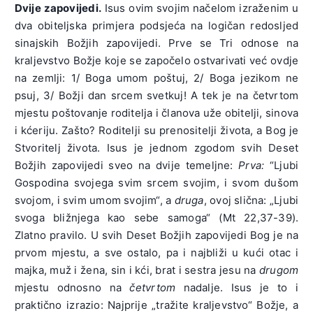
Dvije zapovijedi.
Isus ovim svojim načelom izraženim u
dva obiteljska primjera podsjeća na logičan redosljed
sinajskih Božjih zapovijedi. Prve se Tri odnose na
kraljevstvo Božje koje se započelo ostvarivati već ovdje
na zemlji: 1/ Boga umom poštuj, 2/ Boga jezikom ne
psuj, 3/ Božji dan srcem svetkuj! A tek je na četvrtom
mjestu poštovanje roditelja i članova uže obitelji, sinova
i kćeriju. Zašto? Roditelji su prenositelji života, a Bog je
Stvoritelj života. Isus je jednom zgodom svih Deset
Božjih zapovijedi sveo na dvije temeljne:
Prva
:
“Ljubi
Gospodina svojega svim srcem svojim, i svom dušom
svojom, i svim umom svojim“, a
druga
, ovoj slična: „Ljubi
svoga bližnjega kao sebe samoga“ (Mt 22,37-39).
Zlatno pravilo. U svih Deset Božjih zapovijedi Bog je na
prvom mjestu, a sve ostalo, pa i najbliži u kući otac i
majka, muž i žena, sin i kći, brat i sestra jesu na
drugom
mjestu odnosno na
četvrtom
nadalje. Isus je to i
praktično izrazio: Najprije „tražite kraljevstvo“ Božje, a