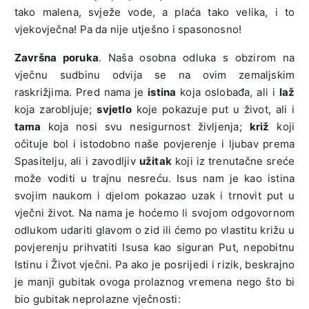
tako malena, svježe vode, a plaća tako velika, i to
vjekovječna! Pa da nije utješno i spasonosno!
Završna poruka
. Naša osobna odluka s obzirom na
vječnu sudbinu odvija se na ovim zemaljskim
raskrižjima. Pred nama je
istina
koja oslobađa, ali i
laž
koja zarobljuje;
svjetlo
koje pokazuje put u život, ali i
tama
koja nosi svu nesigurnost življenja;
križ
koji
očituje bol i istodobno naše povjerenje i ljubav prema
Spasitelju, ali i zavodljiv
užitak
koji iz trenutačne sreće
može voditi u trajnu nesreću. Isus nam je kao istina
svojim naukom i djelom pokazao uzak i trnovit put u
vječni život. Na nama je hoćemo li svojom odgovornom
odlukom udariti glavom o zid ili ćemo po vlastitu križu u
povjerenju prihvatiti Isusa kao siguran Put, nepobitnu
Istinu i Život vječni. Pa ako je posrijedi i rizik, beskrajno
je manji gubitak ovoga prolaznog vremena nego što bi
bio gubitak neprolazne vječnosti: