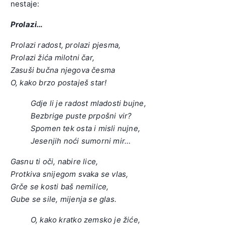
nestaje:
Prolazi…
Prolazi radost, prolazi pjesma,
Prolazi žića milotni čar,
Zasuši bučna njegova česma
O, kako brzo postaješ star!
Gdje li je radost mladosti bujne,
Bezbrige puste prpošni vir?
Spomen tek osta i misli nujne,
Jesenjih noći sumorni mir…
Gasnu ti oči, nabire lice,
Protkiva snijegom svaka se vlas,
Grče se kosti baš nemilice,
Gube se sile, mijenja se glas.
O, kako kratko zemsko je žiće,