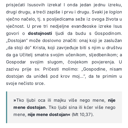
prisjećati Isusovih izreka! I onda jedan jednu izreku,
drugi drugu, a treći zapiše i prvu i drugu. Svaki je
logion
vječno načelo, tj. s posljedicama seže iz ovoga života u
vječnost. U prve tri nedjeljne evanđeoske izreke Isus
govori o
dostojnosti
ljudi da budu s Gospodinom.
„Dostojan“ može doslovno značiti: onaj koji je zaslužan
„da stoji do“ Krista, koji zavrjeđuje biti s njim u društvu
da ga Učitelj smatra svojim učenikom, sljedbenikom; a
Gospodar svojim slugom, čovjekom povjerenja. U
zazivu prije sv. Pričesti molimo: „Gospodine, nisam
dostojan da uniđeš pod krov moj…“, da te primim u
svoje nečisto srce.
»
Tko ljubi oca ili majku više nego mene,
nije
mene dostojan
. Tko ljubi sina ili kćer više nego
mene,
nije mene dostojan«
(Mt 10,37).