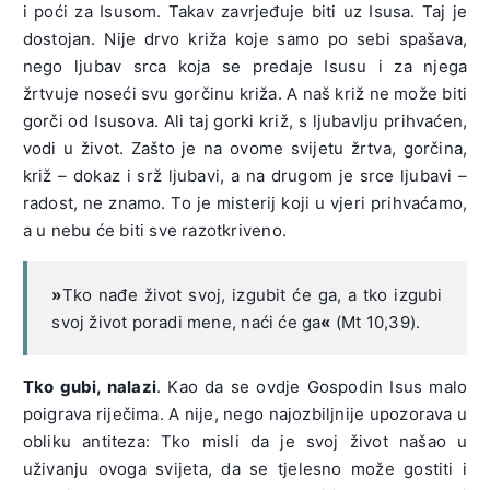
i poći za Isusom. Takav zavrjeđuje biti uz Isusa. Taj je
dostojan. Nije drvo križa koje samo po sebi spašava,
nego ljubav srca koja se predaje Isusu i za njega
žrtvuje noseći svu gorčinu križa. A naš križ ne može biti
gorči od Isusova. Ali taj gorki križ, s ljubavlju prihvaćen,
vodi u život. Zašto je na ovome svijetu žrtva, gorčina,
križ – dokaz i srž ljubavi, a na drugom je srce ljubavi –
radost, ne znamo. To je misterij koji u vjeri prihvaćamo,
a u nebu će biti sve razotkriveno.
»
Tko nađe život svoj, izgubit će ga, a tko izgubi
svoj život poradi mene, naći će ga
«
(Mt 10,39).
Tko gubi, nalazi
. Kao da se ovdje Gospodin Isus malo
poigrava riječima. A nije, nego najozbiljnije upozorava u
obliku antiteza: Tko misli da je svoj život našao u
uživanju ovoga svijeta, da se tjelesno može gostiti i