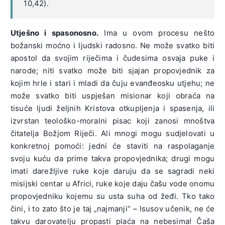
10,42).
Utješno i spasonosno.
Ima u ovom procesu nešto
božanski moćno i ljudski radosno. Ne može svatko biti
apostol da svojim riječima i čudesima osvaja puke i
narode; niti svatko može biti sjajan propovjednik za
kojim hrle i stari i mladi da čuju evanđeosku utjehu; ne
može svatko biti uspješan misionar koji obraća na
tisuće ljudi željnih Kristova otkupljenja i spasenja, ili
izvrstan teološko-moralni pisac koji zanosi mnoštva
čitatelja Božjom Riječi. Ali mnogi mogu sudjelovati u
konkretnoj pomoći: jedni će staviti na raspolaganje
svoju kuću da prime takva propovjednika; drugi mogu
imati darežljive ruke koje daruju da se sagradi neki
misijski centar u Africi, ruke koje daju čašu vode onomu
propovjedniku kojemu su usta suha od žeđi. Tko tako
čini, i to zato što je taj „najmanji“ – Isusov učenik, ne će
takvu darovatelju propasti plaća na nebesima! Čaša