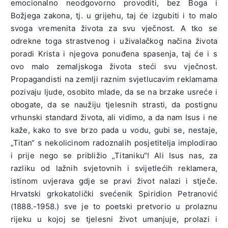
emocionalno neodgovorno provoditi, bez Boga i
Božjega zakona, tj. u grijehu, taj će izgubiti i to malo
svoga vremenita života za svu vječnost. A tko se
odrekne toga strastvenog i uživalačkog načina života
poradi Krista i njegova ponuđena spasenja, taj će i s
ovo malo zemaljskoga života steći svu vječnost.
Propagandisti na zemlji raznim svjetlucavim reklamama
pozivaju ljude, osobito mlade, da se na brzake usreće i
obogate, da se naužiju tjelesnih strasti, da postignu
vrhunski standard života, ali vidimo, a da nam Isus i ne
kaže, kako to sve brzo pada u vodu, gubi se, nestaje,
„Titan“ s nekolicinom radoznalih posjetitelja implodirao
i prije nego se približio „Titaniku“! Ali Isus nas, za
razliku od lažnih svjetovnih i svijetlećih reklamera,
istinom uvjerava gdje se pravi život nalazi i stječe.
Hrvatski grkokatolički svećenik Spiridion Petranović
(1888.-1958.) sve je to poetski pretvorio u prolaznu
rijeku u kojoj se tjelesni život umanjuje, prolazi i