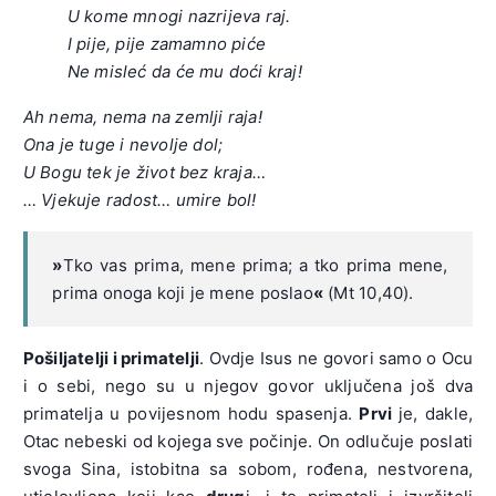
U kome mnogi nazrijeva raj.
I pije, pije zamamno piće
Ne misleć da će mu doći kraj!
Ah nema, nema na zemlji raja!
Ona je tuge i nevolje dol;
U Bogu tek je život bez kraja…
… Vjekuje radost… umire bol!
»
Tko vas prima, mene prima; a tko prima mene,
prima onoga koji je mene poslao
«
(Mt 10,40).
Pošiljatelji i primatelji
. Ovdje Isus ne govori samo o Ocu
i o sebi, nego su u njegov govor uključena još dva
primatelja u povijesnom hodu spasenja.
Prvi
je, dakle,
Otac nebeski od kojega sve počinje. On odlučuje poslati
svoga Sina, istobitna sa sobom, rođena, nestvorena,