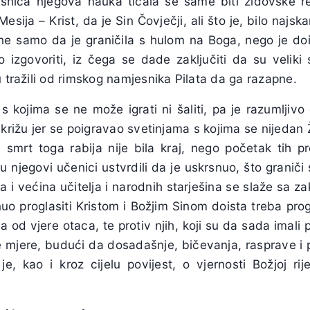
snica njegova nauka ticala se same biti židovske re
esija – Krist, da je Sin Čovječji, ali što je, bilo najska
 ne samo da je graničila s hulom na Boga, nego je doi
 izgovoriti, iz čega se dade zaključiti da su veliki s
u tražili od rimskog namjesnika Pilata da ga razapne.
s kojima se ne može igrati ni šaliti, pa je razumljivo 
 križu jer se poigravao svetinjama s kojima se nijedan 
e, smrt toga rabija nije bila kraj, nego početak tih pr
u njegovi učenici ustvrdili da je uskrsnuo, što granič
na i većina učitelja i narodnih starješina se slaže sa 
uo proglasiti Kristom i Božjim Sinom doista treba progo
 od vjere otaca, te protiv njih, koji su da sada imali 
mjere, budući da dosadašnje, bičevanja, rasprave i pri
je, kao i kroz cijelu povijest, o vjernosti Božjoj rij