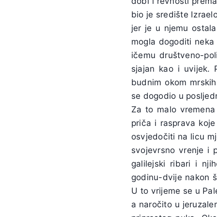
dobi i revnosti prema
bio je središte Izrae
jer je u njemu ostal
mogla dogoditi neka 
ičemu društveno-polit
sjajan kao i uvijek.
budnim okom mrskih 
se dogodio u posljedn
Za to malo vremena 
priča i rasprava koj
osvjedočiti na licu m
svojevrsno vrenje i 
galilejski ribari i 
godinu-dvije nakon št
U to vrijeme se u Pal
a naročito u jeruzal