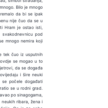
rad, simbol stradanja,
i mnogo. Bilo je mnogo
premalo da bi se ipak
menu nije čuo da se u
ti Hram je ostao isti,
oju svakodnevnicu pod
se mnogo nemira koji
 tek čuo iz usputnih
o ovdje se mogao u to
vjetrovi, da se događa
vijedaju i šire neuki
su se počele događati
ratio se u rodni grad.
aučavao po sinagogama,
neukih ribara, žena i