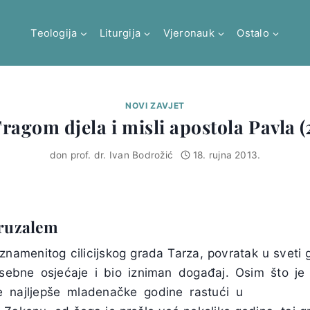
Teologija
Liturgija
Vjeronauk
Ostalo
NOVI ZAVJET
ragom djela i misli apostola Pavla (
don prof. dr. Ivan Bodrožić
18. rujna 2013.
eruzalem
 znamenitog cilicijskog grada Tarza, povratak u sveti 
sebne osjećaje i bio izniman događaj. Osim što je
je
najljepše mladenačke godine rastući u