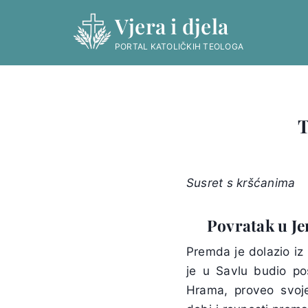
Skip
Vjera i djela
to
content
PORTAL KATOLIČKIH TEOLOGA
T
Susret s kršćanima
Povratak u J
Premda je dolazio iz
je u Savlu budio po
Hrama, proveo svo