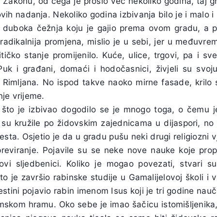
 Zakonu, od čega je prošlo već nekoliko godina, taj g
lovih nadanja. Nekoliko godina izbivanja bilo je i malo 
a duboka čežnja koju je gajio prema ovom gradu, a 
radikalnija promjena, mislio je u sebi, jer u međuvre
ičko stanje promijenilo. Kuće, ulice, trgovi, pa i sve
 Puk i građani, domaći i hodočasnici, živjeli su sv
Rimljana. No ispod takve naoko mirne fasade, krilo 
je vrijeme.
što je izbivao dogodilo se je mnogo toga, o čemu je
e su kružile po židovskim zajednicama u dijaspori, n
jesta. Osjetio je da u gradu pušu neki drugi religiozni 
previranje. Pojavile su se neke nove nauke koje propo
njihovi sljedbenici. Koliko je mogao povezati, stvari 
o je završio rabinske studije u Gamalijelovoj školi i v
estini pojavio rabin imenom Isus koji je tri godine n
emskom hramu. Oko sebe je imao šačicu istomišljenika, 