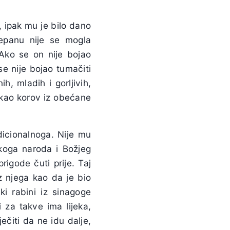
, ipak mu je bilo dano
epanu nije se mogla
 Ako se on nije bojao
se nije bojao tumačiti
h, mladih i gorljivih,
h kao korov iz obećane
dicionalnoga. Nije mu
skoga naroda i Božjeg
igode čuti prije. Taj
z njega kao da je bio
ki rabini iz sinagoge
i za takve ima lijeka,
ečiti da ne idu dalje,