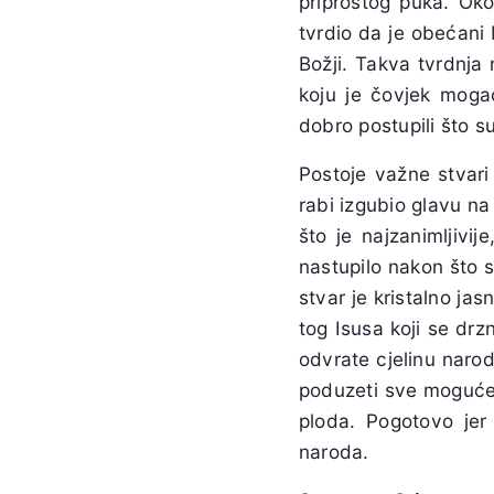
priprostog puka. Oko
tvrdio da je obećani M
Božji. Takva tvrdnja
koju je čovjek mogao
dobro postupili što s
Postoje važne stvari 
rabi izgubio glavu na
što je najzanimljivij
nastupilo nakon što s
stvar je kristalno jas
tog Isusa koji se drzn
odvrate cjelinu naroda
poduzeti sve moguće 
ploda. Pogotovo jer 
naroda.