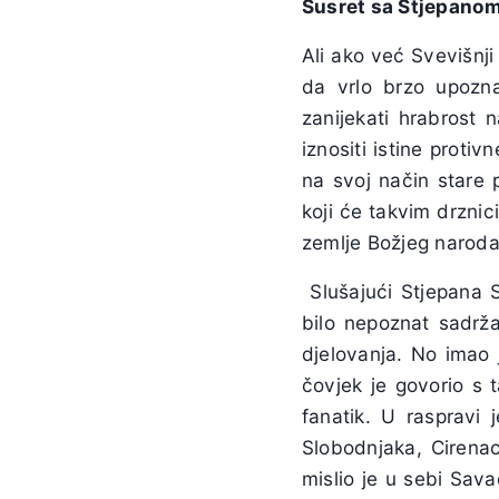
Susret sa Stjepano
Ali ako već Svevišnji
da vrlo brzo upozn
zanijekati hrabrost 
iznositi istine proti
na svoj način stare p
koji će takvim drznic
zemlje Božjeg naroda
Slušajući Stjepana S
bilo nepoznat sadrža
djelovanja. No imao 
čovjek je govorio s 
fanatik. U raspravi 
Slobodnjaka, Cirenaca
mislio je u sebi Sava