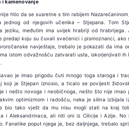
m i kamenovanje
 nije htio da se susretne s tim rabijem Nazarećaninom
a jednog od njegovih učenika – Stjepana. Tom Stj
na jeziku, međutim ima uvijek hrabriji od hrabrijega.
vne predaji koju su čuvali svećenici i pismoznanci, ako 
roročanske navještaje, trebalo je pokazati da ima oni
ima istom odvažnošću zatvarati usta, iskorjenjivati i
.
avao je imao prigodu čuti mnogo toga staroga i tra
j koji je Stjepan iznosio, a ticalo se povijesti židov
je i nešto novoga i neobičnoga, nešto što nije imao pr
takvim optimizmom i radošću, neka je silina izbijala i
je bio tako vješt da mu nisu mogli stati na kraj toli
 i Aleksandrinaca, ali niti oni iz Cilicije i Azije. No 
o. Fanatike poput njega je, bez daljnjega, trebalo sprij