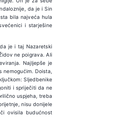
ligije. On je za sebe
ndaloznije, da je i Sin
sta bila najveća hula
većenici i starješine
da je i taj Nazaretski
Židov ne poigrava. Ali
eviranja. Najljepše je
i s nemogućim. Doista,
zaključkom: Sljedbenike
niti i spriječiti da ne
prilično uspjeha, treba
jetnje, nisu donijele
eči ovisila budućnost