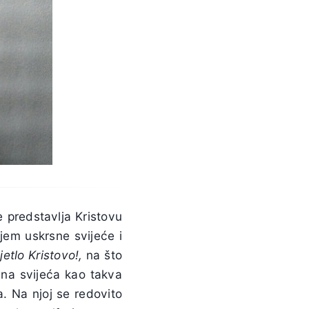
je predstavlja Kristovu
jem uskrsne svijeće i
jetlo Kristovo!,
na što
sna svijeća kao takva
a. Na njoj se redovito