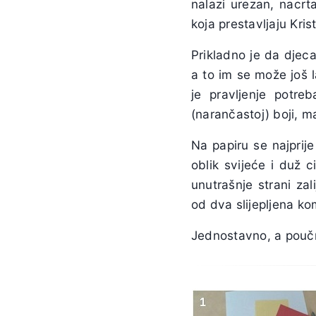
nalazi urezan, nacrta
koja prestavljaju Kri
Prikladno je da djec
a to im se može još l
je pravljenje potre
(narančastoj) boji, ma
Na papiru se najprije
oblik svijeće i duž c
unutrašnje strani za
od dva slijepljena ko
Jednostavno, a pouč