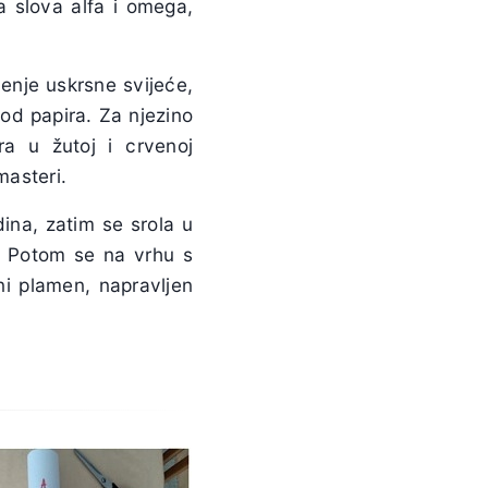
ka slova alfa i omega,
enje uskrsne svijeće,
 od papira. Za njezino
ra u žutoj i crvenoj
masteri.
dina, zatim se srola u
lo. Potom se na vrhu s
ni plamen, napravljen