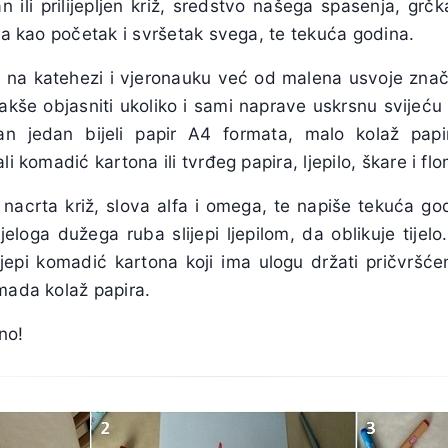
n ili prilijepljen križ, sredstvo našega spasenja, grč
sta kao početak i svršetak svega, te tekuća godina.
a na katehezi i vjeronauku već od malena usvoje znač
akše objasniti ukoliko i sami naprave uskrsnu svijeću
ban jedan bijeli papir A4 formata, malo kolaž papi
li komadić kartona ili tvrđeg papira, ljepilo, škare i flo
 nacrta križ, slova alfa i omega, te napiše tekuća go
ijeloga dužega ruba slijepi ljepilom, da oblikuje tije
lijepi komadić kartona koji ima ulogu držati pričvršće
mada kolaž papira.
no!