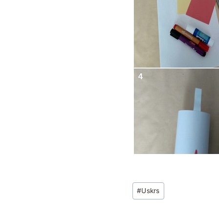
Post
#
Uskrs
Tags: