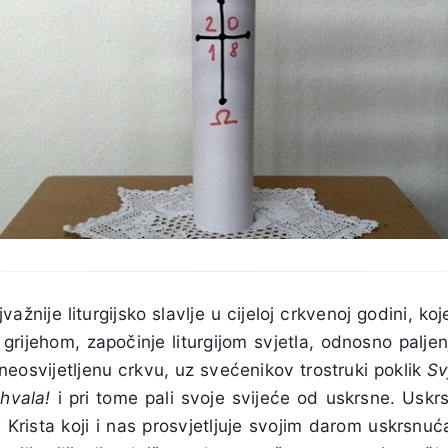
jvažnije liturgijsko slavlje u cijeloj crkvenoj godini, ko
grijehom, započinje liturgijom svjetla, odnosno paljen
eosvijetljenu crkvu, uz svećenikov trostruki poklik
Sv
hvala!
i pri tome pali svoje svijeće od uskrsne. Uskr
 Krista koji i nas prosvjetljuje svojim darom uskrsnuć