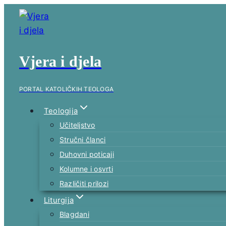
Skip
to
content
Vjera i djela
PORTAL KATOLIČKIH TEOLOGA
Teologija
Učiteljstvo
Stručni članci
Duhovni poticaji
Kolumne i osvrti
Različiti prilozi
Liturgija
Blagdani