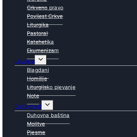
Crkveno pravo
Povijest Crkve
Liturgika
Pastoral
Katehetika
Ekumenizam
Toggle
Liturgija
child
menu
Blagdani
Homilije
Liturgijsko pjevanje
Note
Toggle
Duhovnost
child
menu
Duhovna baština
Molitve
Pjesme