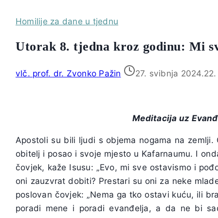
Homilije za dane u tjednu
Utorak 8. tjedna kroz godinu: Mi s
vlč. prof. dr. Zvonko Pažin
27. svibnja 2024.
22.
Meditacija uz Evanđ
Apostoli su bili ljudi s objema nogama na zemlji. 
obitelj i posao i svoje mjesto u Kafarnaumu. I on
čovjek, kaže Isusu: „Evo, mi sve ostavismo i pođ
oni zauzvrat dobiti? Prestari su oni za neke mla
poslovan čovjek: „Nema ga tko ostavi kuću, ili braću, 
poradi mene i poradi evanđelja, a da ne bi s