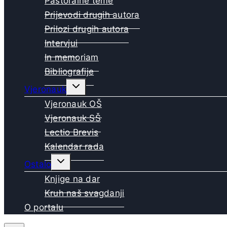
Pastoralne teme
Prijevodi drugih autora
Prilozi drugih autora
Intervjui
In memoriam
Bibliografije
Toggle
Vjeronauk
child
menu
Vjeronauk OŠ
Vjeronauk SŠ
Lectio Brevis
Kalendar rada
Toggle
Ostalo
child
menu
Knjige na dar
Kruh naš svagdanji
O portalu