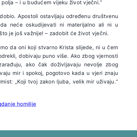
 i polja – i u budućem vijeku život vječni.“
 dobio. Apostoli ostavljaju određenu društvenu
da neće oskudijevati ni materijalno ali ni u
što je još važnije! – zadobit će život vječni.
mo da oni koji stvarno Krista slijede, ni u čem
drekli, dobivaju puno više. Ako zbog vjernosti
zarađuju, ako čak doživljavaju nevolje zbog
ivaju mir i spokoj, pogotovo kada u vjeri znaju
ist: „Koji tvoj zakon ljuba, velik mir uživaju.“
gdanje homilije