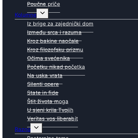
Poučne priče
Toggle
Kolumne
child
menu
Iz brige za zajednički dom
Između srca i razuma
Kroz bakine naočale
Kroz filozofsku prizmu
Očima svećenika
Početku nikad početka
Na uska vrata
Silenti opere
State in fide
Štit života moga
U sjeni krila Tvojih
Veritas vos liberabit
Toggle
Razno
child
menu