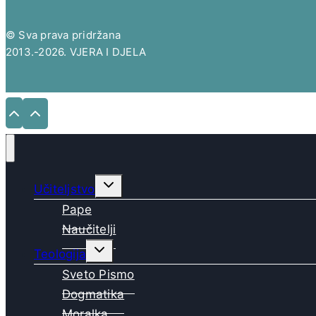
© Sva prava pridržana
2013.-2026. VJERA I DJELA
Toggle
Učiteljstvo
child
menu
Pape
Naučitelji
Toggle
Teologija
child
menu
Sveto Pismo
Dogmatika
Moralka