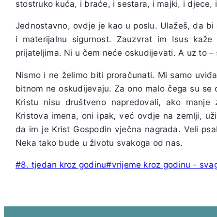
stostruko kuća, i braće, i sestara, i majki, i djece,
Jednostavno, ovdje je kao u poslu. Ulažeš, da bi
i materijalnu sigurnost. Zauzvrat im Isus kaže 
prijateljima. Ni u čem neće oskudijevati. A uz to – 
Nismo i ne želimo biti proračunati. Mi samo uviđa
bitnom ne oskudijevaju. Za ono malo čega su se o
Kristu nisu društveno napredovali, ako manje 
Kristova imena, oni ipak, već ovdje na zemlji, už
da im je Krist Gospodin vječna nagrada. Veli psalm
Neka tako bude u životu svakoga od nas.
Post
#
8. tjedan kroz godinu
#
vrijeme kroz godinu - sva
Tags: