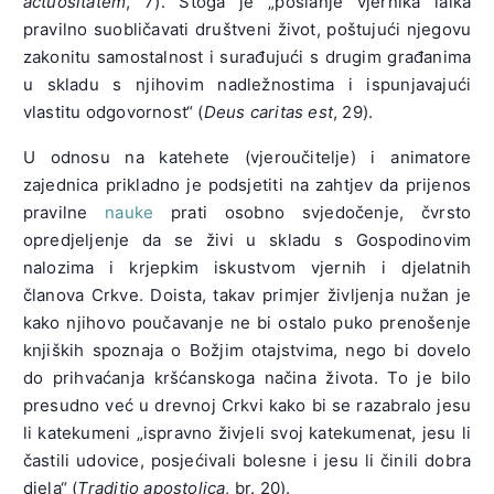
actuositatem
, 7). Stoga je „poslanje vjernika laika
pravilno suobličavati društveni život, poštujući njegovu
zakonitu samostalnost i surađujući s drugim građanima
u skladu s njihovim nadležnostima i ispunjavajući
vlastitu odgovornost“ (
Deus caritas est
, 29).
U odnosu na katehete (vjeroučitelje) i animatore
zajednica prikladno je podsjetiti na zahtjev da prijenos
pravilne
nauke
prati osobno svjedočenje, čvrsto
opredjeljenje da se živi u skladu s Gospodinovim
nalozima i krjepkim iskustvom vjernih i djelatnih
članova Crkve. Doista, takav primjer življenja nužan je
kako njihovo poučavanje ne bi ostalo puko prenošenje
knjiških spoznaja o Božjim otajstvima, nego bi dovelo
do prihvaćanja kršćanskoga načina života. To je bilo
presudno već u drevnoj Crkvi kako bi se razabralo jesu
li katekumeni „ispravno živjeli svoj katekumenat, jesu li
častili udovice, posjećivali bolesne i jesu li činili dobra
djela“ (
Traditio apostolica
, br. 20).