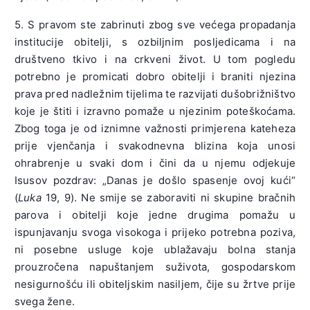
5. S pravom ste zabrinuti zbog sve većega propadanja
institucije obitelji, s ozbiljnim posljedicama i na
društveno tkivo i na crkveni život. U tom pogledu
potrebno je promicati dobro obitelji i braniti njezina
prava pred nadležnim tijelima te razvijati dušobrižništvo
koje je štiti i izravno pomaže u njezinim poteškoćama.
Zbog toga je od iznimne važnosti primjerena kateheza
prije vjenčanja i svakodnevna blizina koja unosi
ohrabrenje u svaki dom i čini da u njemu odjekuje
Isusov pozdrav: „Danas je došlo spasenje ovoj kući“
(
Luka
19, 9). Ne smije se zaboraviti ni skupine bračnih
parova i obitelji koje jedne drugima pomažu u
ispunjavanju svoga visokoga i prijeko potrebna poziva,
ni posebne usluge koje ublažavaju bolna stanja
prouzročena napuštanjem suživota, gospodarskom
nesigurnošću ili obiteljskim nasiljem, čije su žrtve prije
svega žene.