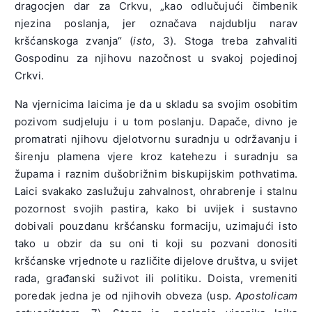
dragocjen dar za Crkvu, „kao odlučujući čimbenik
njezina poslanja, jer označava najdublju narav
kršćanskoga zvanja“ (
isto
, 3). Stoga treba zahvaliti
Gospodinu za njihovu nazočnost u svakoj pojedinoj
Crkvi.
Na vjernicima laicima je da u skladu sa svojim osobitim
pozivom sudjeluju i u tom poslanju. Dapače, divno je
promatrati njihovu djelotvornu suradnju u održavanju i
širenju plamena vjere kroz katehezu i suradnju sa
župama i raznim dušobrižnim biskupijskim pothvatima.
Laici svakako zaslužuju zahvalnost, ohrabrenje i stalnu
pozornost svojih pastira, kako bi uvijek i sustavno
dobivali pouzdanu kršćansku formaciju, uzimajući isto
tako u obzir da su oni ti koji su pozvani donositi
kršćanske vrjednote u različite dijelove društva, u svijet
rada, građanski suživot ili politiku. Doista, vremeniti
poredak jedna je od njihovih obveza (usp.
Apostolicam