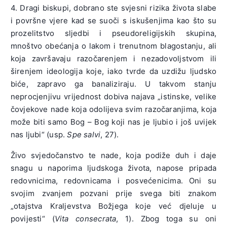
4. Dragi biskupi, dobrano ste svjesni rizika života slabe
i površne vjere kad se suoči s iskušenjima kao što su
prozelitstvo sljedbi i pseudoreligijskih skupina,
mnoštvo obećanja o lakom i trenutnom blagostanju, ali
koja završavaju razočarenjem i nezadovoljstvom ili
širenjem ideologija koje, iako tvrde da uzdižu ljudsko
biće, zapravo ga banaliziraju. U takvom stanju
neprocjenjivu vrijednost dobiva najava „istinske, velike
čovjekove nade koja odolijeva svim razočaranjima, koja
može biti samo Bog – Bog koji nas je ljubio i još uvijek
nas ljubi“ (usp.
Spe salvi
, 27).
Živo svjedočanstvo te nade, koja podiže duh i daje
snagu u naporima ljudskoga života, napose pripada
redovnicima, redovnicama i posvećenicima. Oni su
svojim zvanjem pozvani prije svega biti znakom
„otajstva Kraljevstva Božjega koje već djeluje u
povijesti“ (
Vita consecrata
, 1). Zbog toga su oni