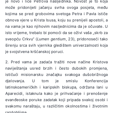
je novo i lice Petrova nasljednika. Novost je to koja
može pridonijeti jačanju svrha ovoga posjeta, među
kojima se pred grobovima svetoga Petra i Pavla ističe
obnova vjere u Krista Isusa, koju su prenijeli apostoli, a
na vama je kao njihovim nasljednicima da je očuvate. U
isto vrijeme, trebalo bi pomoći da se oživi vaša „skrb za
sveopću Crkvu“ (
Lumen gentium
, 23), pridonoseći tako
širenju srca svih vjernika gledištem univerzalnosti koja
je svojstvena kršćanskoj poruci.
2. Pred vama je zadaća tražiti nove načine Kristova
naviještanja usred brzih i često dubokih promjena,
ističući misionarsku značajku svakoga dušobrižnoga
djelovanja. U tom je smislu Konferencija
latinskoameričkih i karipskih biskupa, održana lani u
Aparecidi, istaknula kako je prihvaćanje i prenošenje
evanđeoske poruke zadatak koji pripada svakoj osobi i
svakomu naraštaju, u različitim okolnostima i životnim
razdobljima.