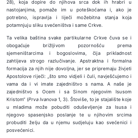
28), koja dopire do njihova srca dok ih hrabri u
nastojanjima, pomaže im u poteškoćama i, ako je
potrebno, ispravlja i liječi možebitna stanja koja
potamnjuju sliku svećeništva i same Crkve.
Ta velika baština svake partikularne Crkve čuva se i
obogaćuje brižljivom pozornošću prema
sjemeništarcima i bogoslovima, čija prikladnost
zahtijeva strogo razlučivanje. Apstraktna i formalna
formacija za njih nije dovoljna, jer se pripremaju živjeti
Apostolove riječi: „što smo vidjeli i čuli, navješćujemo i
vama da i vi imate zajedništvo s nama. A naše je
zajedništvo s Ocem i sa Sinom njegovim Isusom
Kristom“ (
Prva Ivanova
1, 3). Štoviše, to je stajalište koje
u mladima može pobuditi oduševljenje za Isusa i
njegovo spasenjsko poslanje te u njihovim srcima
probuditi želju da u njemu sudjeluju kao svećenici i
posvećenici.