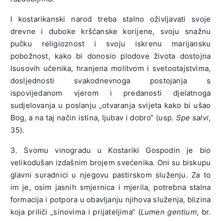
I kostarikanski narod treba stalno oživljavati svoje
drevne i duboke kršćanske korijene, svoju snažnu
pučku religioznost i svoju iskrenu marijansku
pobožnost, kako bi donosio plodove života dostojna
Isusovih učenika, hranjena molitvom i svetootajstvima,
dosljednosti svakodnevnoga postojanja s
ispovijedanom vjerom i predanosti djelatnoga
sudjelovanja u poslanju „otvaranja svijeta kako bi ušao
Bog, a na taj način istina, ljubav i dobro“ (usp.
Spe salvi
,
35).
3. Svomu vinogradu u Kostariki Gospodin je bio
velikodušan izdašnim brojem svećenika. Oni su biskupu
glavni suradnici u njegovu pastirskom služenju. Za to
im je, osim jasnih smjernica i mjerila, potrebna stalna
formacija i potpora u obavljanju njihova služenja, blizina
koja priliči „sinovima i prijateljima“ (
Lumen gentium
, br.