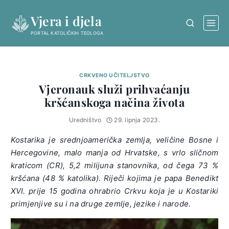
Skip
Vjera i djela
to
content
PORTAL KATOLIČKIH TEOLOGA
CRKVENO UČITELJSTVO
Vjeronauk služi prihvaćanju
kršćanskoga načina života
Uredništvo
29. lipnja 2023.
Kostarika je srednjoamerička zemlja, veličine Bosne i
Hercegovine, malo manja od Hrvatske, s vrlo sličnom
kraticom (CR), 5,2 milijuna stanovnika, od čega 73 %
kršćana (48 % katolika). Riječi kojima je papa Benedikt
XVI. prije 15 godina ohrabrio Crkvu koja je u Kostariki
primjenjive su i na druge zemlje, jezike i narode.