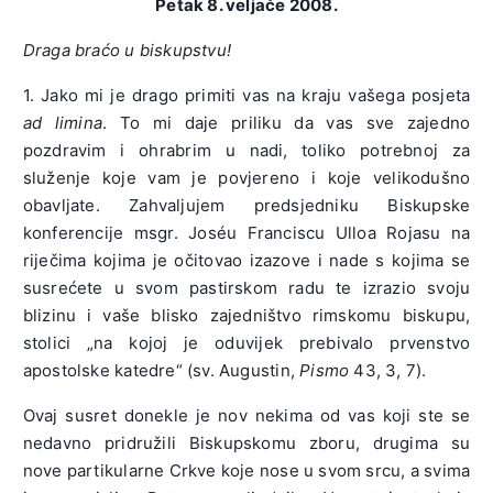
Petak 8. veljače 2008.
Draga braćo u biskupstvu!
1. Jako mi je drago primiti vas na kraju vašega posjeta
ad limina
. To mi daje priliku da vas sve zajedno
pozdravim i ohrabrim u nadi, toliko potrebnoj za
služenje koje vam je povjereno i koje velikodušno
obavljate. Zahvaljujem predsjedniku Biskupske
konferencije msgr. Joséu Franciscu Ulloa Rojasu na
riječima kojima je očitovao izazove i nade s kojima se
susrećete u svom pastirskom radu te izrazio svoju
blizinu i vaše blisko zajedništvo rimskomu biskupu,
stolici „na kojoj je oduvijek prebivalo prvenstvo
apostolske katedre“ (sv. Augustin,
Pismo
43, 3, 7).
Ovaj susret donekle je nov nekima od vas koji ste se
nedavno pridružili Biskupskomu zboru, drugima su
nove partikularne Crkve koje nose u svom srcu, a svima